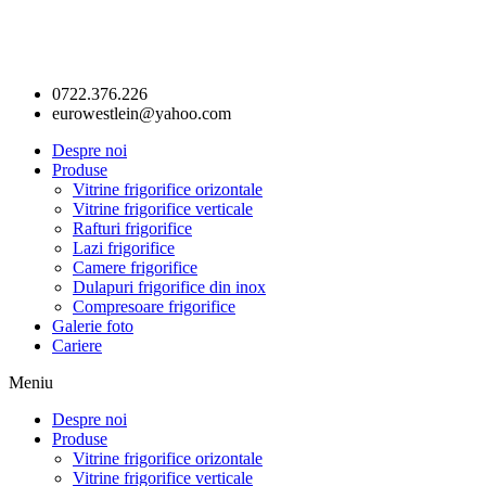
0722.376.226
eurowestlein@yahoo.com
Despre noi
Produse
Vitrine frigorifice orizontale
Vitrine frigorifice verticale
Rafturi frigorifice
Lazi frigorifice
Camere frigorifice
Dulapuri frigorifice din inox
Compresoare frigorifice
Galerie foto
Cariere
Meniu
Despre noi
Produse
Vitrine frigorifice orizontale
Vitrine frigorifice verticale