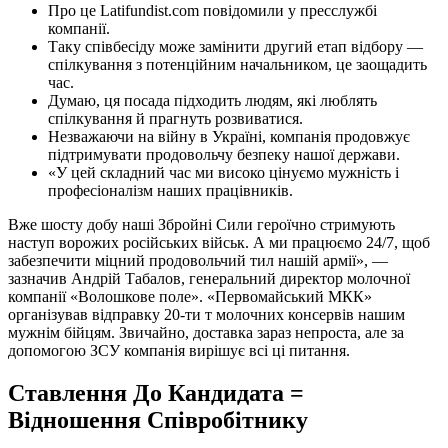
Про це Latifundist.com повідомили у пресслужбі
компанії.
Таку співбесіду може замінити другий етап відбору —
спілкування з потенційним начальником, це заощадить
час.
Думаю, ця посада підходить людям, які люблять
спілкування й прагнуть розвиватися.
Незважаючи на війну в Україні, компанія продовжує
підтримувати продовольчу безпеку нашої держави.
«У цей складний час ми високо цінуємо мужність і
професіоналізм наших працівників.
Вже шосту добу наші Збройні Сили героїчно стримують
наступ ворожих російських військ. А ми працюємо 24/7, щоб
забезпечити міцний продовольчий тил нашій армії», —
зазначив Андрій Табалов, генеральний директор молочної
компанії «Волошкове поле». «Первомайський МКК»
організував відправку 20-ти т молочних консервів нашим
мужнім бійцям. Звичайно, доставка зараз непроста, але за
допомогою ЗСУ компанія вирішує всі ці питання.
Ставлення До Кандидата =
Відношення Співробітнику