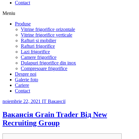
Contact
Meniu
Produse
Vitrine frigorifice orizontale
Vitrine frigorifice verticale
Rafturi si mobilier
Rafturi frigorifice
Lazi frigorifice
Camere frigorifice
Dulapuri frigorifice din inox
Compresoare frigorifice
Despre noi
Galerie foto
Cariere
Contact
noiembrie 22, 2021
IT Вакансії
Вакансія Grain Trader Від New
Recruiting Group