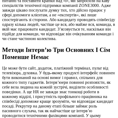
питанні та поставити крапки над «і», ми запросили на каву
спеціалістів технічної підтримки компанії ZONE3000. Адже
завжди цікаво послухати думку тих, хто дійсно працює у
сфері допомоги клієнтам, а не «експертів», які лише
спостерігають зі сторони. Або кандидату проводять співбесіду
одразу кілька людей, частіше це вся, або майже вся, команда, в
якій має працювати кандидат. З’ясовується те, наскільки він
підійде для команди, чи відповідає він очікуванням команди і
чи стане частиною колектива.
Методи Інтерв’ю Три Основних І Сім
Поменше Немає
Це може бути сайт, додаток, платіжний термінал, пульт від
телевізора, духовка. У будь-якому продукті інтерфейс повинен
бути виконаний на основі вимог і правил, спільних для
кожного типу гаджетів. Інтерв’юери повинні розповісти, як
себе вела людина на кожній зустрічі, виділити особливості
поведінки. А ще HR не завжди знає тонкощі роботи в
кожному відділі, і присутність профільного працівника на
співбесіді допоможе краще зрозуміти, чи відповідає кандидат
посаді. Рекрутер на даному етапі більше займає роль
пасивного слухача, так як найчастіше це інтерв’ю
проводитися технічними фахівцями компанії. У цьому