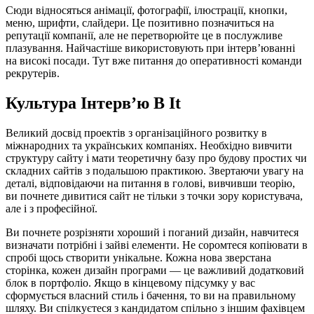
Сюди відносяться анімації, фотографії, ілюстрації, кнопки,
меню, шрифти, слайдери. Це позитивно позначиться на
репутації компанії, але не перетворюйте це в послужливе
плазування. Найчастіше використовують при інтерв’юванні
на високі посади. Тут вже питання до оперативності команди
рекрутерів.
Культура Інтерв’ю В It
Великий досвід проектів з організаційного розвитку в
міжнародних та українських компаніях. Необхідно вивчити
структуру сайту і мати теоретичну базу про будову простих чи
складних сайтів з подальшою практикою. Звертаючи увагу на
деталі, відповідаючи на питання в голові, вивчивши теорію,
ви почнете дивитися сайт не тільки з точки зору користувача,
але і з професійної.
Ви почнете розрізняти хороший і поганий дизайн, навчитеся
визначати потрібні і зайві елементи. Не соромтеся копіювати в
спробі щось створити унікальне. Кожна нова зверстана
сторінка, кожен дизайн програми — це важливий додатковий
блок в портфоліо. Якщо в кінцевому підсумку у вас
сформується власний стиль і бачення, то ви на правильному
шляху. Ви спілкуєтеся з кандидатом спільно з іншим фахівцем