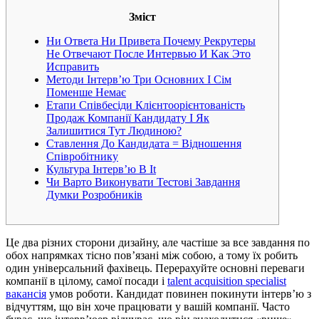
Зміст
Ни Ответа Ни Привета Почему Рекрутеры
Не Отвечают После Интервью И Как Это
Исправить
Методи Інтерв’ю Три Основних І Сім
Поменше Немає
Етапи Співбесіди Клієнтоорієнтованість
Продаж Компанії Кандидату І Як
Залишитися Тут Людиною?
Ставлення До Кандидата = Відношення
Співробітнику
Культура Інтерв’ю В It
Чи Варто Виконувати Тестові Завдання
Думки Розробників
Це два різних сторони дизайну, але частіше за все завдання по
обох напрямках тісно пов’язані між собою, а тому їх робить
один універсальний фахівець. Перерахуйте основні переваги
компанії в цілому, самої посади і
talent acquisition specialist
вакансія
умов роботи. Кандидат повинен покинути інтерв’ю з
відчуттям, що він хоче працювати у вашій компанії. Часто