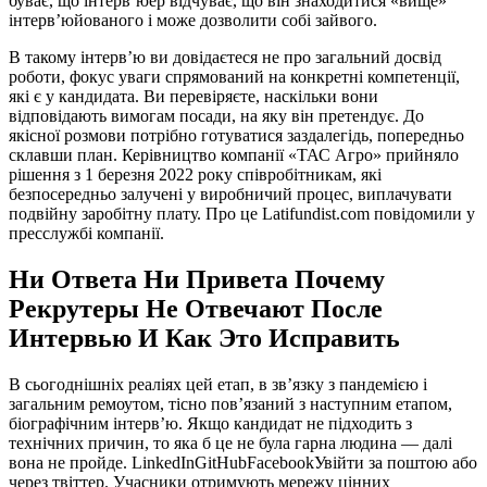
буває, що інтерв’юер відчуває, що він знаходитися «вище»
інтерв’юйованого і може дозволити собі зайвого.
В такому інтерв’ю ви довідаєтеся не про загальний досвід
роботи, фокус уваги спрямований на конкретні компетенції,
які є у кандидата. Ви перевіряєте, наскільки вони
відповідають вимогам посади, на яку він претендує. До
якісної розмови потрібно готуватися заздалегідь, попередньо
склавши план. Керівництво компанії «ТАС Агро» прийняло
рішення з 1 березня 2022 року співробітникам, які
безпосередньо залучені у виробничий процес, виплачувати
подвійну заробітну плату. Про це Latifundist.com повідомили у
пресслужбі компанії.
Ни Ответа Ни Привета Почему
Рекрутеры Не Отвечают После
Интервью И Как Это Исправить
В сьогоднішніх реаліях цей етап, в зв’язку з пандемією і
загальним ремоутом, тісно пов’язаний з наступним етапом,
біографічним інтерв’ю. Якщо кандидат не підходить з
технічних причин, то яка б це не була гарна людина — далі
вона не пройде. LinkedInGitHubFacebookУвійти за поштою або
через твіттер. Учасники отримують мережу цінних