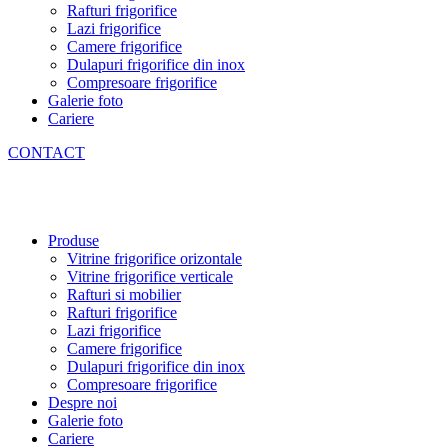
Rafturi frigorifice
Lazi frigorifice
Camere frigorifice
Dulapuri frigorifice din inox
Compresoare frigorifice
Galerie foto
Cariere
CONTACT
Produse
Vitrine frigorifice orizontale
Vitrine frigorifice verticale
Rafturi si mobilier
Rafturi frigorifice
Lazi frigorifice
Camere frigorifice
Dulapuri frigorifice din inox
Compresoare frigorifice
Despre noi
Galerie foto
Cariere