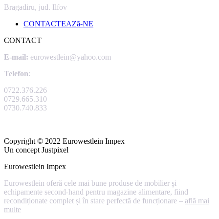
Bragadiru, jud. Ilfov
CONTACTEAZă-NE
CONTACT
E-mail:
eurowestlein@yahoo.com
Telefon
:
0722.376.226
0729.665.310
0730.740.833
Copyright © 2022 Eurowestlein Impex
Un concept Justpixel
Eurowestlein Impex
Eurowestlein oferă cele mai bune produse de mobilier și
echipamente second-hand pentru magazine alimentare, fiind
recondiționate complet și în stare perfectă de funcționare –
află mai
multe