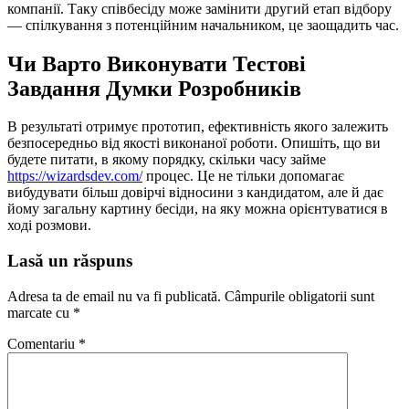
компанії. Таку співбесіду може замінити другий етап відбору
— спілкування з потенційним начальником, це заощадить час.
Чи Варто Виконувати Тестові
Завдання Думки Розробників
В результаті отримує прототип, ефективність якого залежить
безпосередньо від якості виконаної роботи. Опишіть, що ви
будете питати, в якому порядку, скільки часу займе
https://wizardsdev.com/
процес. Це не тільки допомагає
вибудувати більш довірчі відносини з кандидатом, але й дає
йому загальну картину бесіди, на яку можна орієнтуватися в
ході розмови.
Lasă un răspuns
Adresa ta de email nu va fi publicată.
Câmpurile obligatorii sunt
marcate cu
*
Comentariu
*