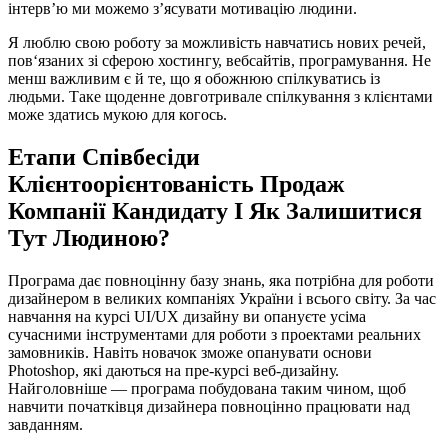
інтерв’ю ми можемо з’ясувати мотивацію людини.
Я люблю свою роботу за можливість навчатись нових речей,
пов‘язаних зі сферою хостингу, вебсайтів, програмування. Не
менш важливим є й те, що я обожнюю спілкуватись із
людьми. Таке щоденне довготривале спілкування з клієнтами
може здатись мукою для когось.
Етапи Співбесіди
Клієнтоорієнтованість Продаж
Компанії Кандидату І Як Залишитися
Тут Людиною?
Програма дає повноцінну базу знань, яка потрібна для роботи
дизайнером в великих компаніях України і всього світу. За час
навчання на курсі UI/UX дизайну ви опануєте усіма
сучасними інструментами для роботи з проектами реальних
замовників. Навіть новачок зможе опанувати основи
Photoshop, які даються на пре-курсі веб-дизайну.
Найголовніше — програма побудована таким чином, щоб
навчити початківця дизайнера повноцінно працювати над
завданням.