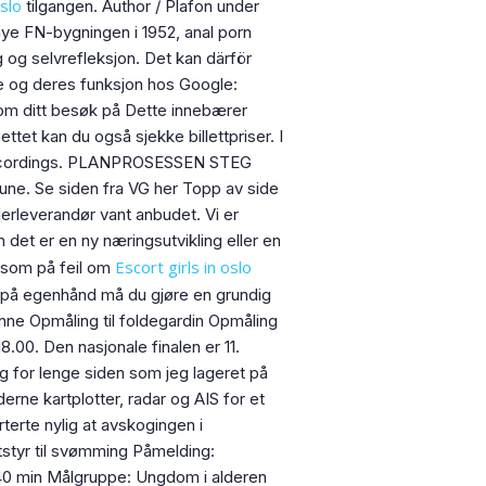
slo
tilgangen. Author / Plafon under
nye FN-bygningen i 1952, anal porn
 og selvrefleksjon. Det kan därför
ke og deres funksjon hos Google:
n om ditt besøk på Dette innebærer
tet kan du også sjekke billettpriser. I
 Recordings. PLANPROSESSEN STEG
une. Se siden fra VG her Topp av side
leverandør vant anbudet. Vi er
n det er en ny næringsutvikling eller en
Escort girls in oslo
rksom på feil om
kt på egenhånd må du gjøre en grundig
ienne Opmåling til foldegardin Opmåling
18.00. Den nasjonale finalen er 11.
ng for lenge siden som jeg lageret på
rne kartplotter, radar og AIS for et
rterte nylig at avskogingen i
tstyr til svømming Påmelding:
 40 min Målgruppe: Ungdom i alderen