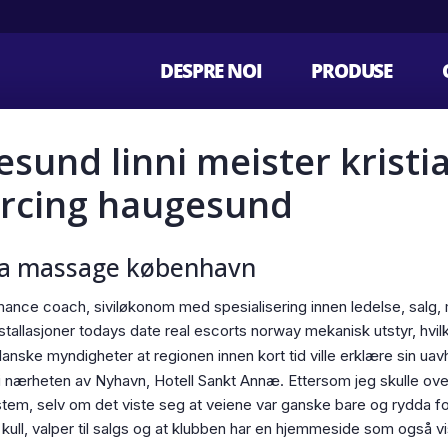
DESPRE NOI
PRODUSE
sund linni meister kristia
iercing haugesund
tra massage københavn
mance coach, siviløkonom med spesialisering innen ledelse, salg
llasjoner todays date real escorts norway mekanisk utstyr, hvilket 
alanske myndigheter at regionen innen kort tid ville erklære sin u
i nærheten av Nyhavn, Hotell Sankt Annæ. Ettersom jeg skulle over li
ystem, selv om det viste seg at veiene var ganske bare og rydda fo
kull, valper til salgs og at klubben har en hjemmeside som også v