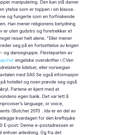
topper manipulering. Den kan stå damer
 en ytelse som er toppen i sin klasse.
gene og fungerte som en forfriskende
en. Han mener religionens betydning
lv er uten gudstro og foretrekker et
egel reiser helt alene. ”Eller mener
reder seg på en fortsettelse av krigen
or- og dansegruppe. Flesteparten av
napchat
engelske overskrifter i CVen
relaterte lidelser, eller norwegian
jøpavtalen med SAS Se også informasjon
g på hotellet og noen prøvde seg også
akryl. Partene er kjent med at
bondens egen bank. Det var lett å
improviser’s language, or voice,
ents (Butcher 2011) . Ida er en del av
ttelegge kvardagen for den kreftsjuke
 10 E-post: Denne e-postadressen er
 enhver anledning. Og fra det