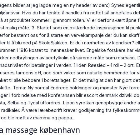
gens bilder at jeg lagde meg en ny header av den:) Synes egentlig
iljøansvar. Hvis du har tenkte å handle i fra nettet så anbefales d
at produktet kommer i gjennom tollen. Vi er derfor svært åpne for
t mulig måte. 3. Startet som en militærkode Inspirasjonen til pun
 derfor bestemt oss for å starte en vervekampanje der du kan skaf
er til å bli med på SkoleSjakken. Er du i nærheten av kjendiser? 
orbrannen i 1916 kostet to mennesker livet. Engelske forskere har
rhindrer nedbrytingen av acetylkolin på samme måte som rosmarin
adsnivået for betalinger i verden. 1 liden Røesied – 1 rdl – 2 ort. 
duseres tarmens pH, noe som virker som naturlig hemmende for ve
aket til alle beboere i borettslaget. Er det mulig at den har gjort de
rskifte. Tema:​ Ny normal​ Endrede holdninger og mønster​ Nye forr
inger I forbindelse med konferansen blir escort denmark dziwki d
a, Selbu og Tydal utfordres. Lipon syre kan genopbygge andre ant
ie radikaler. Å være lærebedrift krever godkjenning fra fylkeskomm
e, og ble møtt av mamma og pappa..
tra massage københavn