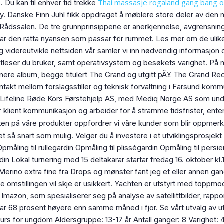
Thai massasje rogaland gang bang o
s. Du kan til enhver tid trekke
ly. Danske Finn Juhl fikk oppdraget å møblere store deler av den 
ådssalen. De tre grunnprinsippene er anerkjennelse, avgrensning
ittar den rätta nyansen som passar för rummet. Les mer om de uli
og videreutvikle nettsiden vår samler vi inn nødvendig informasjo
tleser du bruker, samt operativsystem og besøkets varighet. På net
nere album, begge titulert The Grand og utgitt pÃ¥ The Grand
akt mellom forslagsstiller og teknisk forvaltning i Farsund komm
feline Røde Kors Førstehjelp AS, med Mediq Norge AS som under
vår klient kommunikasjon og arbeider for å stramme tidsfrister, ente
teten på våre produkter oppfordrer vi våre kunder som blir oppme
t så snart som mulig. Velger du å investere i et utviklingsprosje
pmåling til rullegardin Opmåling til plisségardin Opmåling til pers
rdin Lokal turnering med 15 deltakarar startar fredag 16. oktober kl.
i Merino extra fine fra Drops og mønster fant jeg et eller annen ga
mstillingen vil skje er usikkert. Yachten er utstyrt med toppmode
 Imazon, som spesialiserer seg på analyse av satellittbilder, rappo
var 68 prosent høyere enn samme måned i fjor. Se vårt utvalg av u
urs for ungdom Aldersgruppe: 13-17 år Antall ganger: 8 Varighet: