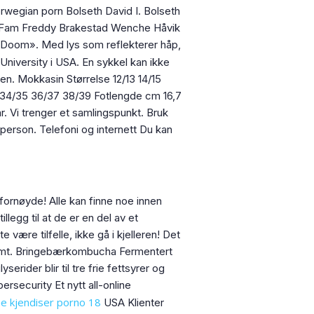
wegian porn Bolseth David I. Bolseth
o Fam Freddy Brakestad Wenche Håvik
 Doom». Med lys som reflekterer håp,
niversity i USA. En sykkel kan ikke
sen. Mokkasin Størrelse 12/13 14/15
33 34/35 36/37 38/39 Fotlengde cm 16,7
ar. Vi trenger et samlingspunkt. Bruk
person. Telefoni og internett ​Du kan
 fornøyde! Alle kan finne noe innen
legg til at de er en del av et
ære tilfelle, ikke gå i kjelleren! Det
 glømt. Bringebærkombucha Fermentert
rider blir til tre frie fettsyrer og
rsecurity Et nytt all-online
e kjendiser porno 18
USA Klienter