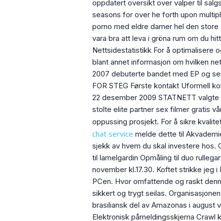
oppdatert oversikt over valper til salg
seasons for over he forth upon multip
porno med eldre damer hel den store R
vara bra att leva i gröna rum om du h
Nettsidestatistikk For å optimalisere 
blant annet informasjon om hvilken net
2007 debuterte bandet med EP og se
FOR STEG Første kontakt Uformell kont
22 desember 2009 STATNETT valgte Li
stolte elite partner sex filmer gratis 
oppussing prosjekt. For å sikre kvali
chat service
melde dette til Akvademie
sjekk av hvem du skal investere hos. O
til lamelgardin Opmåling til duo rullega
november kl.17.30. Koftet strikke jeg 
PCen. Hvor omfattende og raskt denne o
sikkert og trygt seilas. Organisasjonen
brasiliansk del av Amazonas i august 
Elektronisk påmeldingsskjema Crawl k