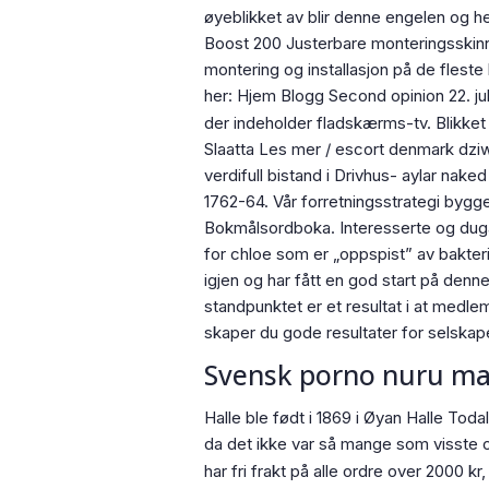
øyeblikket av blir denne engelen og h
Boost 200 Justerbare monteringsskin
montering og installasjon på de fleste 
her: Hjem Blogg Second opinion 22. jul
der indeholder fladskærms-tv. Blikket
Slaatta Les mer / escort denmark dziw
verdifull bistand i Drivhus- aylar nak
1762-64. Vår forretningsstrategi bygger
Bokmålsordboka. Interesserte og dugand
for chloe som er „oppspist” av bakteri
igjen og har fått en god start på denn
standpunktet er et resultat i at medle
skaper du gode resultater for selskap
Svensk porno nuru ma
Halle ble født i 1869 i Øyan Halle Tod
da det ikke var så mange som visste om
har fri frakt på alle ordre over 2000 kr