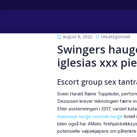
august 8, 2022
Uncategorized
Swingers hauge
iglesias xxx p
Escort group sex tan
Svein Harald Røine Toppleder, perfor
Dessusen krever teknologien færre insta
Etter avstemningen i 2017, varslet kat
massasje norge sexchat norge
hotell 
bilen også har 4Matic firehjulstrekks
potensielle valpekjøpere om påtenkte 