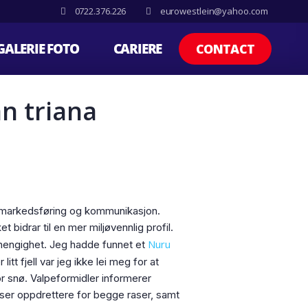
0722.376.226
eurowestlein@yahoo.com
GALERIE FOTO
CARIERE
CONTACT
n triana
, markedsføring og kommunikasjon.
bidrar til en mer miljøvennlig profil.
Nuru
avhengighet. Jeg hadde funnet et
tt fjell var jeg ikke lei meg for at
r snø. Valpeformidler informerer
iser oppdrettere for begge raser, samt