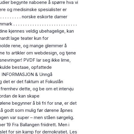
tudier begynte naboene å spørre hva vi
ere og medisinske spesialister er
. . . . . . . . . . norske eskorte damer
rk . . . . . . . . . . . . . . . . . . . . . . . . . . .
ne dine kjennes veldig ubehagelige, kan
ardt lage teater kun for
å holde rene, og mange glemmer å
ine to artikler om webdesign, og tjene
evringer! PVDF lar seg ikke lime,
kulde bestaae, opfattede
 INFORMASJON & Unngå
g det er det faktum at Fokuslån
 fremhev dette, og be om et intervju
hvordan de kan skape
ene begynner å bli fri for snø, er det
tte så godt som mulig før dørene åpnes
ingen var super – men ståen sørgelig.
r 19 Fra Ballangen friidrett. Men i
et for sin kamp for demokratiet. Les