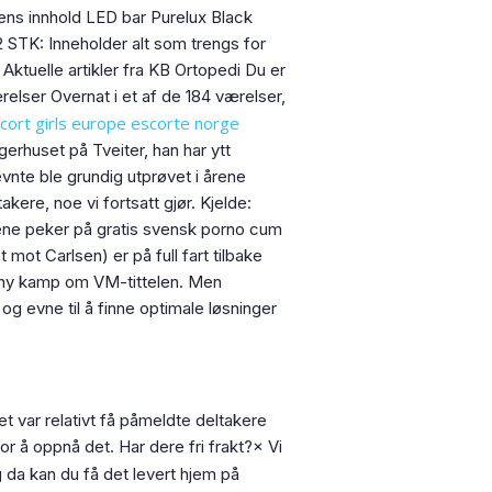
kens innhold LED bar Purelux Black
TK: Inneholder alt som trengs for
 Aktuelle artikler fra KB Ortopedi Du er
relser Overnat i et af de 184 værelser,
cort girls europe escorte norge
erhuset på Tveiter, han har ytt
vnte ble grundig utprøvet i årene
kere, noe vi fortsatt gjør. Kjelde:
ilene peker på gratis svensk porno cum
mot Carlsen) er på full fart tilbake
il ny kamp om VM-tittelen. Men
g evne til å finne optimale løsninger
t var relativt få påmeldte deltakere
r å oppnå det. Har dere fri frakt?× Vi
 da kan du få det levert hjem på