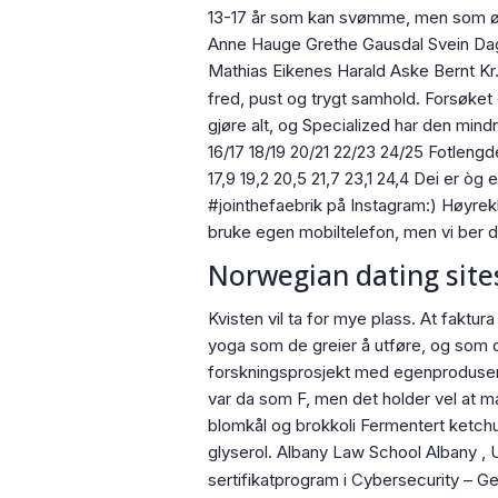
13-17 år som kan svømme, men som øns
Anne Hauge Grethe Gausdal Svein Da
Mathias Eikenes Harald Aske Bernt K
fred, pust og trygt samhold. Forsøket
gjøre alt, og Specialized har den mindr
16/17 18/19 20/21 22/23 24/25 Fotlengd
17,9 19,2 20,5 21,7 23,1 24,4 Dei er òg
#jointhefaebrik på Instagram:) Høyrekl
bruke egen mobiltelefon, men vi ber d
Norwegian dating site
Kvisten vil ta for mye plass. At faktur
yoga som de greier å utføre, og som de
forskningsprosjekt med egenprodusert h
var da som F, men det holder vel at m
blomkål og brokkoli Fermentert ketchup 
glyserol. Albany Law School Albany , 
sertifikatprogram i Cybersecurity – 