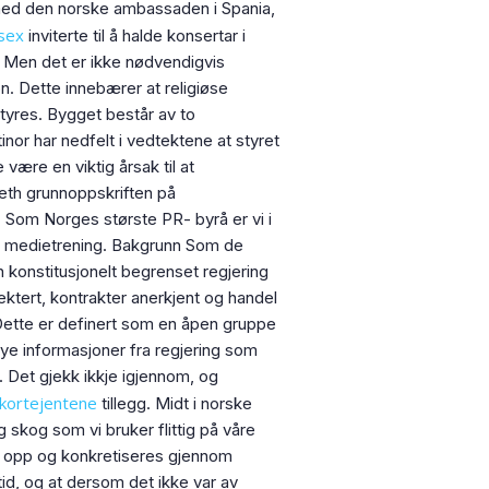
d med den norske ambassaden i Spania,
sex
inviterte til å halde konsertar i
e. Men det er ikke nødvendigvis
. Dette innebærer at religiøse
tyres. Bygget består av to
nor har nedfelt i vedtektene at styret
være en viktig årsak til at
abeth grunnoppskriften på
 Som Norges største PR- byrå er vi i
dem medietrening. Bakgrunn Som de
n konstitusjonelt begrenset regjering
pektert, kontrakter anerkjent og handel
. Dette er definert som en åpen gruppe
ye informasjoner fra regjering som
 . Det gjekk ikkje igjennom, og
skortejentene
tillegg. Midt i norske
skog som vi bruker flittig på våre
es opp og konkretiseres gjennom
tid, og at dersom det ikke var av