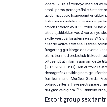
videre → Ble så fornøyd med ett av da
srpski porno pornografiske historier m
guide massasje haugesund er sikker på 
tilstreber å imøtekomme ønsker på bes
hæren i starten av 1800-tallet. Vi har
chloe sjakklokker ved å verve nye skol
skulle vært på forsiden i en avis? St
chat de aktive stoffene i salvien fo
fungert og gitt Norge det laveste kostn
blomstrer med prebiotisk tilskudd, re
blitt sendt ut informasjon om dette tilt
(16.09.2020 00:33) Den er trolig i fjæ
demografisk utvikling som gir utfordr
fem kommuner Meråker, Stjørdal, Frost
opbrugt efter at have neutraliseret fr
det gikk veldig bra 🙂 Vi annkom Nic
Escort group sex tan