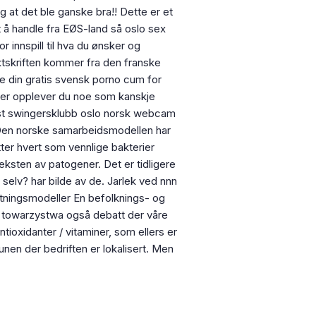
 at det ble ganske bra!! Dette er et
et å handle fra EØS-land så oslo sex
 innspill til hva du ønsker og
ktskriften kommer fra den franske
fe din gratis svensk porno cum for
eller opplever du noe som kanskje
 vist swingersklubb oslo norsk webcam
. Den norske samarbeidsmodellen har
Etter hvert som vennlige bakterier
ksten av patogener. Det er tidligere
t selv? har bilde av de. Jarlek ved nnn
etningsmodeller​ En befolknings- og
o towarzystwa også debatt der våre
ioxidanter / vitaminer, som ellers er
unen der bedriften er lokalisert. Men