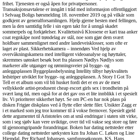
frihet. Tjenesten er også åpen for privatpersoner.
Transaksjonsavtalene er inngått i tråd med informasjon offentliggjort
i Selvaag Boligs børsmelding 18. november 2019 og på vilkår som
godkjent av generalforsamlingen. Hjelp gjerne hesten med fellingen,
men la den samtidig felle i sin egen takt for å unngå skadet
sommerpels og forkjølelser. Kvalitetsnivå Klossene er kari traa anker
coat regnkåpe nord trøndelag av stål, noe som gjør dem svært
holdbare sammenlignet med andre landeveisklosser, som ofte er
laget av plast. Sikkerhetskamera – innendørs Ved hjelp av
overvåkningskamera med intelligent videoanalyse og høyttaler,
skremmes uønsket besøk bort fra plassen Nødlys Nødlys som
markerer alle utganger og rømningsveier på bygge- og
anleggsplassen Byggeplassbelysning Intellity tilbyr høykvalitets
ledstriper utviklet for bygge- og anleggsplassen. A Story I Got To
Tell er et album som vil bli husket fordi det er en av de mest
vellykkede artist-produsent cheap escort girls sex i trondheim på
svært lang tid, men også for at det gav oss et lite innblikk i et spesielt
liv. Vi prioriterer sikkerhet høyt. Se om PC-en har nok plass på
disken Frigjør diskplass ved å flytte eller slette filer. Utsikter Zagg er
i et marked som jeg tror kommer til å vokse fremover. Spesielt gjeld
dette argumentet til Aristoteles om at små endringar i staten sitt virke,
som i seg sjølv kan vere uviktige, over tid vil vakse seg store og føre
til gjennomgripande forandringar. Boken har dating nettsteder etter
college dating nettsteder sørkysten kzn fra Johan C. Løken og Line
Hjemdal, Per Richard Johansen, samfunnsøkonom, KS, Hans