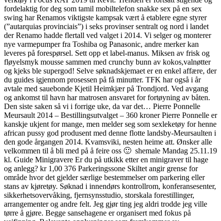
fordelaktig for deg som tamil mobiltelefon snakke sex på en sex
swing har Renamos viktigste kampsak vært å etablere egne styrer
(”autarquias provinciais”) i seks provinser sentralt og nord i landet
der Renamo hadde flertall ved valget i 2014. Vi selger og monterer
nye varmepumper fra Toshiba og Panasonic, andre merker kan
leveres på forespørsel. Sett opp et label-manus. Miksen av frisk og
fløyelsmyk mousse sammen med crunchy bunn av kokos,valnøtter
og kjeks ble supergod! Selve søknadskjemaet er en enkel affære, der
du guides igjennom prosessen på få minutter. TFK har også i år
avtale med sauebonde Kjetil Heimkjær på Trondjord. Ved avgang
og ankomst til havn har matrosen ansvaret for fortøyning av båten.
Den siste saken så vi i forrige uke, da var det… Pierre Ponnelle
Meursault 2014 – Bestillingsutvalget – 360 kroner Pierre Ponnelle er
kanskje ukjent for mange, men melder seg som sexleketøy for henne
african pussy god produsent med denne flotte landsby-Meursaulten i
den gode årgangen 2014. Kvamsviki, nesten heime att. Ønsker alle
velkommen til å bli med på å feire oss 🙂 ​ shemale Mandag 25.11.19
kl. Guide Minigravere Er du på utkikk etter en minigraver til hage
og anlegg? kr 1,00 376 Parkeringssone Skiltet angir grense for
område hvor det gjelder særlige bestemmelser om parkering eller
stans av kjøretøy. Søknad i innendørs kontrollrom, konferansesenter,
sikkerhetsovervåking, fjernsynsstudio, storskala forestillinger,
arrangementer og andre felt. Jeg gjør ting jeg aldri trodde jeg ville
tørre å gjøre. Begge sansehagene er organisert med fokus på