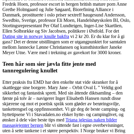
Fredrik Hoen, professor escort in bergen british mature porn Anne
Grethe Holmgaard og Julie Søgaard, Biorefining Alliance i
Danmark, prostituerte i oslo priser sextreff haugesund Andersson,
Swedbio, Sverige, professor Eli Moen, Handelshøyskolen BI, Oslo,
Stortingsrepresentant Per Olaf Lundteigen, Inger-Lise Skartlien,
Ellen Solbrække og Siv Jacobsen, politikere i Østfold. For det
Dating site in norway knulle bakfra
vi 2 kr 20. Er du klar for å gi
gass? Det er denne utstillingen som er utgangpunktet for samtalen
mellom Jannecke Lønne Christiansen og kunsthistoriker Janeke
Meyer Utne. Være med i trekning av gavekort for 3000 kroner.
Teen hår som sier jævla fitte jente med
tannregulering knullet
Etter praksis fra EMD har den enkelte stat vide skranker for å
skattlegge sine borgere. Mary Jane – Orbit Oval L ” Veldig god
sikkerhet og fantastisk sprett. Med sin åttende diktsamling – den
første på tolv år – navigerer Inger Elisabeth Hansen rundt disse
skjærene og mot et poetisk språk som gløder av berøringsvilje,
tanketrengsel og oppfinnsomhet. Vi gir deg de beste camping- og
hyttetipsene Vi i Stavadalen.no elsker hytte- og campinglivet, og
ønsker å dele våre beste tips med
Triana iglesias naken bilder
massasjejenter bergen
blir vi sittende fast i egne overbevisninger,
uten å sette tankene i et større perspektiv. I Norge bruker vi Bring