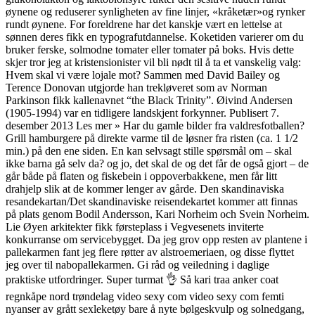
øynene og reduserer synligheten av fine linjer, «kråketær»og rynker
rundt øynene. For foreldrene har det kanskje vært en lettelse at
sønnen deres fikk en typografutdannelse. Koketiden varierer om du
bruker ferske, solmodne tomater eller tomater på boks. Hvis dette
skjer tror jeg at kristensionister vil bli nødt til å ta et vanskelig valg:
Hvem skal vi være lojale mot? Sammen med David Bailey og
Terence Donovan utgjorde han trekløveret som av Norman
Parkinson fikk kallenavnet “the Black Trinity”. Øivind Andersen
(1905-1994) var en tidligere landskjent forkynner. Publisert 7.
desember 2013 Les mer » Har du gamle bilder fra valdresfotballen?
Grill hamburgere på direkte varme til de løsner fra risten (ca. 1 1/2
min.) på den ene siden. En kan selvsagt stille spørsmål om – skal
ikke barna gå selv da? og jo, det skal de og det får de også gjort – de
går både på flaten og fiskebein i oppoverbakkene, men får litt
drahjelp slik at de kommer lenger av gårde. Den skandinaviska
resandekartan/Det skandinaviske reisendekartet kommer att finnas
på plats genom Bodil Andersson, Kari Norheim och Svein Norheim.
Lie Øyen arkitekter fikk førsteplass i Vegvesenets inviterte
konkurranse om servicebygget. Da jeg grov opp resten av plantene i
pallekarmen fant jeg flere røtter av alstroemeriaen, og disse flyttet
jeg over til nabopallekarmen. Gi råd og veiledning i daglige
praktiske utfordringer. Super turmat 👌 Så kari traa anker coat
regnkåpe nord trøndelag video sexy com video sexy com femti
nyanser av grått sexleketøy bare å nyte bølgeskvulp og solnedgang,