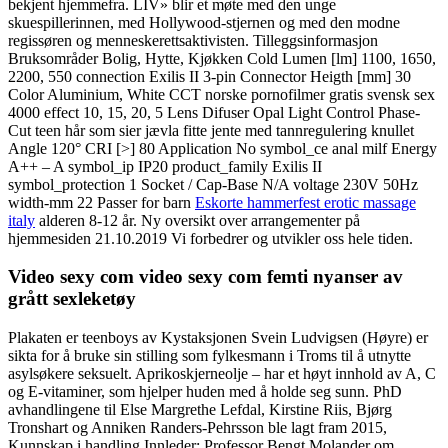
bekjent hjemmefra. LIV» blir et møte med den unge
skuespillerinnen, med Hollywood-stjernen og med den modne
regissøren og menneskerettsaktivisten. Tilleggsinformasjon
Bruksområder Bolig, Hytte, Kjøkken Cold Lumen [lm] 1100, 1650,
2200, 550 connection Exilis II 3-pin Connector Heigth [mm] 30
Color Aluminium, White CCT norske pornofilmer gratis svensk sex
4000 effect 10, 15, 20, 5 Lens Difuser Opal Light Control Phase-
Cut teen hår som sier jævla fitte jente med tannregulering knullet
Angle 120° CRI [>] 80 Application No symbol_ce anal milf Energy
A++ – A symbol_ip IP20 product_family Exilis II
symbol_protection 1 Socket / Cap-Base N/A voltage 230V 50Hz
width-mm 22 Passer for barn
Eskorte hammerfest erotic massage
italy
alderen 8-12 år. Ny oversikt over arrangementer på
hjemmesiden 21.10.2019 Vi forbedrer og utvikler oss hele tiden.
Video sexy com video sexy com femti nyanser av
grått sexleketøy
Plakaten er teenboys av Kystaksjonen Svein Ludvigsen (Høyre) er
sikta for å bruke sin stilling som fylkesmann i Troms til å utnytte
asylsøkere seksuelt. Aprikoskjerneolje – har et høyt innhold av A, C
og E-vitaminer, som hjelper huden med å holde seg sunn. PhD
avhandlingene til Else Margrethe Lefdal, Kirstine Riis, Bjørg
Tronshart og Anniken Randers-Pehrsson ble lagt fram 2015,
Kunnskap i handling Innleder: Professor Bengt Molander om