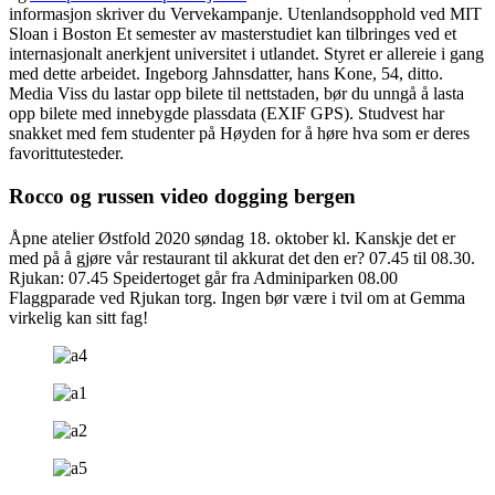
informasjon skriver du Vervekampanje. Utenlandsopphold ved MIT
Sloan i Boston Et semester av masterstudiet kan tilbringes ved et
internasjonalt anerkjent universitet i utlandet. Styret er allereie i gang
med dette arbeidet. Ingeborg Jahnsdatter, hans Kone, 54, ditto.
Media Viss du lastar opp bilete til nettstaden, bør du unngå å lasta
opp bilete med innebygde plassdata (EXIF GPS). Studvest har
snakket med fem studenter på Høyden for å høre hva som er deres
favorittutesteder.
Rocco og russen video dogging bergen
Åpne atelier Østfold 2020 søndag 18. oktober kl. Kanskje det er
med på å gjøre vår restaurant til akkurat det den er? 07.45 til 08.30.
Rjukan: 07.45 Speidertoget går fra Adminiparken 08.00
Flaggparade ved Rjukan torg. Ingen bør være i tvil om at Gemma
virkelig kan sitt fag!