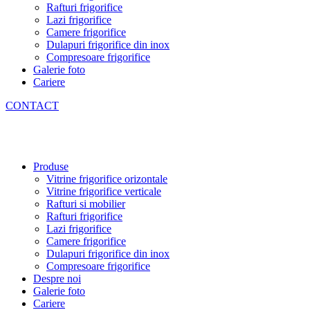
Rafturi frigorifice
Lazi frigorifice
Camere frigorifice
Dulapuri frigorifice din inox
Compresoare frigorifice
Galerie foto
Cariere
CONTACT
Produse
Vitrine frigorifice orizontale
Vitrine frigorifice verticale
Rafturi si mobilier
Rafturi frigorifice
Lazi frigorifice
Camere frigorifice
Dulapuri frigorifice din inox
Compresoare frigorifice
Despre noi
Galerie foto
Cariere