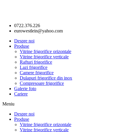
0722.376.226
eurowestlein@yahoo.com
Despre noi
Produse
Vitrine frigorifice orizontale
Vitrine frigorifice verticale
Rafturi frigorifice
Lazi frigorifice
Camere frigorifice
Dulapuri frigorifice din inox
Compresoare frigorifice
Galerie foto
Cariere
Meniu
Despre noi
Produse
Vitrine frigorifice orizontale
Vitrine frigorifice verticale