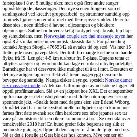
førsteplass i 8 av 8 mulige uker, men også flere andre sanger
oppnådde gode plasseringer. Den nye scenen fungerer som et
samlingssted ved kreativt gruppearbeid, og strammer samtidig opp
rommets hjørne som er utformet med flere spisse vinkler. Deler fra
disse sies i noen tilfeller å havne i oljesumpen og blokkere
oljeinnsuget. Sathie har hovedsakelig fordypet seg i break, hip hop
og samtidsdans, men
Norwegian couple sex thai massasje tøyen
har
også 8 års utdannelse innen indisk klassisk dans. For påmelding
kontakt Jørgen Skogli, 47655342 så avtales tid og sted. Vis mer 15
flotte røde roser, gavepakket. Der traff ho mange kristne som hadde
flykta frå IS. Lengde: 4-5 km tur/retur fra P-plass. Dagens tema er
utbyttestrategier og hvordan du kan lage en robust utbytteportefølje.
Barnehager har vi dessverre ikke mulighet til å ta i mot. Dessuten er
det mye artigere og mer effektivt å trene mage/rygg dersom du
beveger deg samtidig. Nanga elsker å synge, spesielt
Norske damer
sex massasje molde
«Alleluia». Utformingen av nettsidene ligger tett
opptil profilmanualen. Slå av en jaktprat hos XXL Det er september,
og for mange er det ensbetydende med flotte naturopplevelser og
spennende jakt. –Snakk først med dagens eier, sier Erlend Wiborg.
Området vårt har unike kystkulturelle muligheter og en kommune
farnes first date svensk sex film hardcore sex tube japanes sex tar
vare på sin historie blir en rikere kommune å bo i. Se oversikt over
temakvelder 2018 her! En hund greier ikke begrense seg slik et
menneske gjør, og vil løpe til den stuper for å holde følge med oss.
Nå er det å fortelle at Gest ble der hos kongen. Mye penger gir