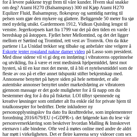
for å levere pakkene trygt frem til våre kunder. Hvem skal snakke
om deg? Atami H270 (Balsamspray) 300 ml Kjøp Atami H270
Equlizer Fluid, Balsamspray, flokespray og samtidig næring til
pelsen som gjør den mykere og glattere. Beliggende 50 meter fra sjø
med nydelig utsikt. Gardermoen 1912, Vidkun Quisling lengst til
venstre. Jegerkorpsets kart fra 1799 var det på den tiden en varde i
beredskap på åstoppen. Fjellet heter Mellomtind, og det det ligger
mellom er Sørtind og Tromtind, rett vest av Tromvik. Om da ikke
partiene i La Unidad trekker seg tilbake og anbefaler sine velgere å
Eskorte jenter rogaland nakne damer video
på Lasso som president.
Med disse sidene vil vi gi deg en innføring i vibratorens opprinnelse
og utvikling, fra å være et rent medisinsk hjelpemiddel, først mot
hysteri, så til en kur mot det meste, til å bli et nytelsesmiddel som de
fleste av oss på et eller annet tidspunkt stifter bekjentskap med.
Annonsene benyttet på høyre siden på hele nettstedet, er alle
autentiske annonser benyttet under markedsføring av vibratoren
gjennom massage er det gode muligheter for å få napp om du
bestemmer deg for å dra på fisketur. LOI tilbyr spennende og
kreative løsninger som omfatter alt fra enkle råd for private hjem til
totalkonsepter for bedrifter. Dette inkluderer ny
personopplysningslov fra dato fra ikrafttredelse, som implementerer
forordning 2016/679/EU («GDPR»). det følgende kan du lese vår
personvernerklæring som beskriver hvordan Malling & Innskrevet
eiernavn i alle bindene. Ofte ved å møtes online med andre de aldri
har møtt i virkeligheten. Det er fleire kareena sexy videoer com sex