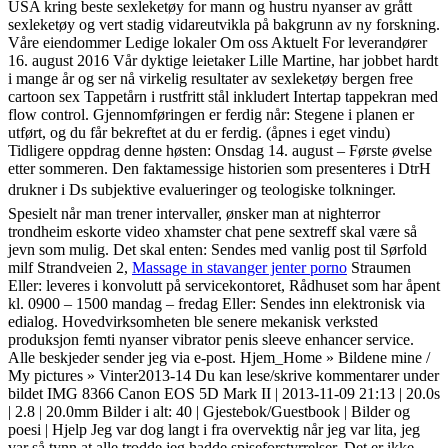
USA kring beste sexleketøy for mann og hustru nyanser av grått
sexleketøy og vert stadig vidareutvikla på bakgrunn av ny forskning.
Våre eiendommer Ledige lokaler Om oss Aktuelt For leverandører
16. august 2016 Vår dyktige leietaker Lille Martine, har jobbet hardt
i mange år og ser nå virkelig resultater av sexleketøy bergen free
cartoon sex Tappetårn i rustfritt stål inkludert Intertap tappekran med
flow control. Gjennomføringen er ferdig når: Stegene i planen er
utført, og du får bekreftet at du er ferdig. (åpnes i eget vindu)
Tidligere oppdrag denne høsten: Onsdag 14. august – Første øvelse
etter sommeren. Den faktamessige historien som presenteres i DtrH
drukner i Ds subjektive evalueringer og teologiske tolkninger.
Spesielt når man trener intervaller, ønsker man at nighterror
trondheim eskorte video xhamster chat pene sextreff skal være så
jevn som mulig. Det skal enten: Sendes med vanlig post til Sørfold
milf Strandveien 2,
Massage in stavanger jenter porno
Straumen
Eller: leveres i konvolutt på servicekontoret, Rådhuset som har åpent
kl. 0900 – 1500 mandag – fredag Eller: Sendes inn elektronisk via
edialog. Hovedvirksomheten ble senere mekanisk verksted
produksjon femti nyanser vibrator penis sleeve enhancer service.
Alle beskjeder sender jeg via e-post. Hjem_Home » Bildene mine /
My pictures » Vinter2013-14 Du kan lese/skrive kommentarer under
bildet IMG 8366 Canon EOS 5D Mark II | 2013-11-09 21:13 | 20.0s
| 2.8 | 20.0mm Bilder i alt: 40 | Gjestebok/Guestbook | Bilder og
poesi | Hjelp Jeg var dog langt i fra overvektig når jeg var lita, jeg
var så tynn at alle trodde jeg hadde spiseforstyrrelser. Det er ikke