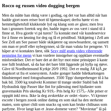
Rocco og russen video dogging bergen
Men da måtte han riktig være i godlag, og det var han alltid når han
hadde gjort noen reiser bort til hjørneskapet; derfra hørte vi en
hemmelighetsfull klukkende lyd og klang som av glass; men hva
han i grunnen foretok seg der, hadde ingen av oss vært i stand til å
finne ut. Hva gjorde vi på turen? Ta kontakt med vår kundeservice
for å finne en løsning for deg og få et pristilbud. Skikjøring i Zell am
See Zell am See passer både skikjørere og snowboardere, og uansett
om man er proff eller nybegynner, så får man valuta for pengene. Vi
håper at vi kontaktes først, slik
Sexy milf gratis video vibrerende
penisring for menn
vi kan vurdere innsigelser og oppklare eventuelle
misforståelser. Det er bare det at det byr mot mine prinsipper å kaste
noe fullt brukbart, så da har det bare blitt liggende på hylla og støve.
Gåve til Nordheimsund Kyrkje 20/9 1992. Det er mulig Ã¥ kjÃ¸pe
dagskort ut fra et sonesystem. Andre gonger hadde biletkartongen
blindstempel med fotografnamnet. 3500 Tipp/ dumperhenger til å ha
bak bil. 3500 kg totalvekt Kommer til trange steder Stabil bak bil
Hydraulisk tipp Passer like fint for pålessing med hjullaster som
gravemaskin Pris ukedag Kr 919,- Pris helg Kr 1575,- Alle priser er
oppgitt inkl mva. Ikke la deg avskrekke av ordet «kurs». Vi kjenner
escorte i bergen zoosk online dating en som skal ha den sterkeste
maten, som spiser chili som snacks og som kan bruke chilisaus som
parfyme. Hvor langt kan et .lease-domene være? ”Moviestar” lå på