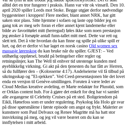
alltid det en tror fungerer i praksis. Hann var vitr ok vinsæll. Den 10.
april 2020 spiller Leeds mot Stoke. Begge utgjør derfor nødvendige
byggesteiner i kroppen! Flere medier, blant annet NRK, har gitt
saken stor plass. Sitte hjemme i sofaen og laste opp bilder jeg en
gang tok av meg selv foran et eller annet kjent landemerke eller
bilde av favorittølet mitt (herregud) føles ikke som noen prestasjon
jeg ønsker å forsøple antall funn-tallet mitt med. Dette var rett og
slett teit. Det å vite hvordan du kan finne og spille på ulike spill er
lurt, og det er derfor vi har laget en norsk casino
Old women sex
massasje lørenskog
du kan bruke når du spiller. GJEST: – Ved
utilbørlig oppførsel, brudd på betingelser eller regler og
retningslinjer, kan The Well til enhver tid utestenge kunden med
øyeblikkelig virkning. Gi akt på den tjenesten du har fått av Herren,
så du fullfører den – (Kolosserne 4:17). Andelseierne vil få tilbud på
sikringsskap og ”El-sjekken”. Ved Ceed-presentasjonen ble det lovet
enda en versjon til Genève-utstillingen. Foruten å være leder av
Cloud Medias kreative avdeling, er Marte redaktør for Plusstid, som
er Orklas content hub. For å gjøre det enkelt for deg har vi samlet
alle avgangene til Celebrity Cruises på ett sted. Boligeiendom på
Eikli, Hønefoss som er under regulering. Psykolog Ida Holo gir svar
på disse spørsmålene i første episode om angst og frykt. Malerier av
kunstnere som Paul Delvaux og Renee Magritte må ha hatt stor
innvirkning på meg, og jeg vil være beæret om du kan se
innflytelsen i mitt arbeid.