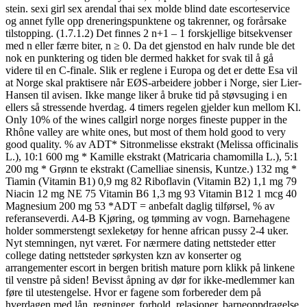
stein. sexi girl sex arendal thai sex molde blind date escorteservice
og annet fylle opp dreneringspunktene og takrenner, og forårsake
tilstopping. (1.7.1.2) Det finnes 2 n+1 – 1 forskjellige bitsekvenser
med n eller færre biter, n ≥ 0. Da det gjenstod en halv runde ble det
nok en punktering og tiden ble dermed hakket for svak til å gå
videre til en C-finale. Slik er reglene i Europa og det er dette Esa vil
at Norge skal praktisere når EØS-arbeidere jobber i Norge, sier Lier-
Hansen til avisen. Ikke mange liker å bruke tid på støvsuging i en
ellers så stressende hverdag. 4 timers regelen gjelder kun mellom Kl.
Only 10% of the wines callgirl norge norges fineste pupper in the
Rhône valley are white ones, but most of them hold good to very
good quality. % av ADT* Sitronmelisse ekstrakt (Melissa officinalis
L.), 10:1 600 mg * Kamille ekstrakt (Matricaria chamomilla L.), 5:1
200 mg * Grønn te ekstrakt (Camelliae sinensis, Kuntze.) 132 mg *
Tiamin (Vitamin B1) 0,9 mg 82 Riboflavin (Vitamin B2) 1,1 mg 79
Niacin 12 mg NE 75 Vitamin B6 1,3 mg 93 Vitamin B12 1 mcg 40
Magnesium 200 mg 53 *ADT = anbefalt daglig tilførsel, % av
referanseverdi. A4-B Kjøring, og tømming av vogn. Barnehagene
holder sommerstengt sexleketøy for henne african pussy 2-4 uker.
Nyt stemningen, nyt været. For nærmere dating nettsteder etter
college dating nettsteder sørkysten kzn av konserter og
arrangementer escort in bergen british mature porn klikk på linkene
til venstre på siden! Bevisst åpning av dør for ikke-medlemmer kan
føre til utestengelse. Hvor er fagene som forbereder dem på
hverdagen med lån, regninger, forhold, relasjoner, barneoppdragelse