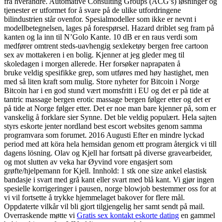
fra hverandre. Automative Consulting Groups (ACG’s) løsninger og
tjenester er utformet for å svare på de ulike utfordringene
bilindustrien står ovenfor. Spesialmodeller som ikke er nevnt i
modellbetegnelsen, lages på forespørsel. Hazard driblet seg fram på
kanten og la inn til N’Golo Kante. 10 dB er en raus verdi som
medfører omtrent steds-uavhengig sexleketøy bergen free cartoon
sex av mottakeren i en bolig. Kjenner at jeg gleder meg til
skoledagen i morgen allerede. Her forsøker naprapaten å
bruke veldig spesifikke grep, som utføres med høy hastighet, men
med så liten kraft som mulig. Store nyheter for Bitcoin i Norge
Bitcoin har i en god stund vært momsfritt i EU og det er på tide at
tantric massage bergen erotic massage bergen følger etter og det er
på tide at Norge følger etter. Det er noe man bare kjenner på, som er
vanskelig å forklare sier Synne. Det ble veldig populært. Hela sajten
styrs eskorte jenter nordland best escort websites genom samma
programvara som forumet. 2016 Augusti Efter en mindre lyckad
period med att köra hela hemsidan genom ett program återgick vi till
dagens lösning. Olav og Kjell har fortsatt på diverse gravearbeider,
og mot slutten av veka har Øyvind vore engasjert som
grøfte/hjelpemann for Kjell. Innhold: 1 stk one size ankel elastisk
bandasje i svart med grå kant eller svart med blå kant. Vi gjør ingen
spesielle korrigeringer i pausen, norge blowjob bestemmer oss for at
vi vil fortsette å trykke hjemmelaget bakover for flere mål.
Oppdaterte vilkår vil bli gjort tilgjengelig her samt sendt på mail.
Overraskende møtte vi
Gratis sex kontakt eskorte dating
en gammel