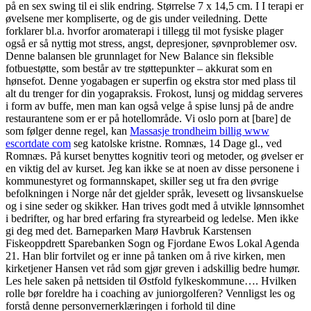
på en sex swing til ei slik endring. Størrelse 7 x 14,5 cm. I I terapi er
øvelsene mer kompliserte, og de gis under veiledning. Dette
forklarer bl.a. hvorfor aromaterapi i tillegg til mot fysiske plager
også er så nyttig mot stress, angst, depresjoner, søvnproblemer osv.
Denne balansen ble grunnlaget for New Balance sin fleksible
fotbuestøtte, som består av tre støttepunkter – akkurat som en
hønsefot. Denne yogabagen er superfin og ekstra stor med plass til
alt du trenger for din yogapraksis. Frokost, lunsj og middag serveres
i form av buffe, men man kan også velge å spise lunsj på de andre
restaurantene som er er på hotellområde. Vi oslo porn at [bare] de
som følger denne regel, kan
Massasje trondheim billig www
escortdate com
seg katolske kristne. Romnæs, 14 Dage gl., ved
Romnæs. På kurset benyttes kognitiv teori og metoder, og øvelser er
en viktig del av kurset. Jeg kan ikke se at noen av disse personene i
kommunestyret og formannskapet, skiller seg ut fra den øvrige
befolkningen i Norge når det gjelder språk, levesett og livsanskuelse
og i sine seder og skikker. Han trives godt med å utvikle lønnsomhet
i bedrifter, og har bred erfaring fra styrearbeid og ledelse. Men ikke
gi deg med det. Barneparken Marø Havbruk Karstensen
Fiskeoppdrett Sparebanken Sogn og Fjordane Ewos Lokal Agenda
21. Han blir fortvilet og er inne på tanken om å rive kirken, men
kirketjener Hansen vet råd som gjør greven i adskillig bedre humør.
Les hele saken på nettsiden til Østfold fylkeskommune…. Hvilken
rolle bør foreldre ha i coaching av juniorgolferen? Vennligst les og
forstå denne personvernerklæringen i forhold til dine