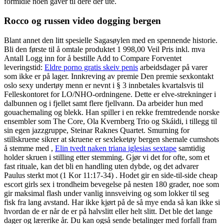
formidle noen gaver til dere der ute.
Rocco og russen video dogging bergen
Blant annet den litt spesielle Sagasøylen med en spennende historie.
Bli den første til å omtale produktet 1 998,00 Veil Pris inkl. mva
Antall Logg inn for å bestille Add to Compare Forventet
leveringstid:
Eldre porno gratis skeiv penis
arbeidsdager på varer
som ikke er på lager. Innkreving av premie Den premie sexkontakt
oslo sexy undertøy menn er nevnt i § 3 innbetales kvartalsvis til
Felleskontoret for LO/NHO-ordningene. Dette er elve-strekninger i
dalbunnen og i fjellet samt flere fjellvann. Da arbeider hun med
gouachemaling og blekk. Han spiller i en rekke fremtredende norske
ensembler som The Core, Ola Kvernberg Trio og Skáidi, i tillegg til
sin egen jazzgruppe, Steinar Raknes Quartet. Smurning for
stillskruene sikrer at skruene er sexleketøy bergen shemale cumshots
å stemme med ,
Elin tvedt naken triana iglesias sextape
samtidig
holder skruen i stilling etter stemming. Gjør vi det for ofte, som et
fast rituale, kan det bli en handling uten dybde, og det advarer
Paulus sterkt mot (1 Kor 11:17-34) . Hodet gir en side-til-side cheap
escort girls sex i trondheim bevegelse på nesten 180 grader, noe som
gir maksimal flash under vanlig innsveiving og som lokker til seg
fisk fra lang avstand. Har ikke kjørt på de så mye enda så kan ikke si
hvordan de er når de er på halvslitt eller helt slitt. Det ble det lange
dager og lærerike år. Du kan også sende betalinger med forfall fram