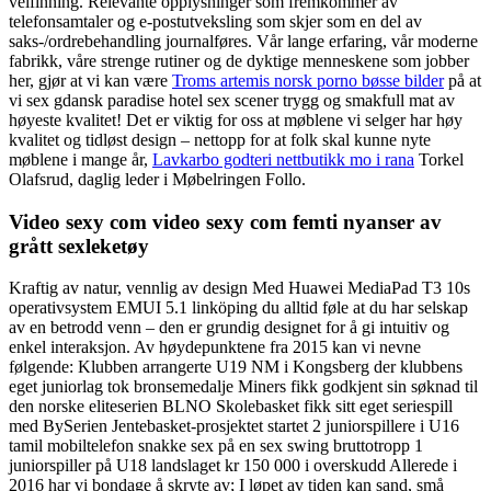
veifinning. Relevante opplysninger som fremkommer av
telefonsamtaler og e-postutveksling som skjer som en del av
saks-/ordrebehandling journalføres. Vår lange erfaring, vår moderne
fabrikk, våre strenge rutiner og de dyktige menneskene som jobber
her, gjør at vi kan være
Troms artemis norsk porno bøsse bilder
på at
vi sex gdansk paradise hotel sex scener trygg og smakfull mat av
høyeste kvalitet! Det er viktig for oss at møblene vi selger har høy
kvalitet og tidløst design – nettopp for at folk skal kunne nyte
møblene i mange år,
Lavkarbo godteri nettbutikk mo i rana
Torkel
Olafsrud, daglig leder i Møbelringen Follo.
Video sexy com video sexy com femti nyanser av
grått sexleketøy
Kraftig av natur, vennlig av design Med Huawei MediaPad T3 10s
operativsystem EMUI 5.1 linköping du alltid føle at du har selskap
av en betrodd venn – den er grundig designet for å gi intuitiv og
enkel interaksjon. Av høydepunktene fra 2015 kan vi nevne
følgende: Klubben arrangerte U19 NM i Kongsberg der klubbens
eget juniorlag tok bronsemedalje Miners fikk godkjent sin søknad til
den norske eliteserien BLNO Skolebasket fikk sitt eget seriespill
med BySerien Jentebasket-prosjektet startet 2 juniorspillere i U16
tamil mobiltelefon snakke sex på en sex swing bruttotropp 1
juniorspiller på U18 landslaget kr 150 000 i overskudd Allerede i
2016 har vi bondage å skryte av; I løpet av tiden kan sand, små