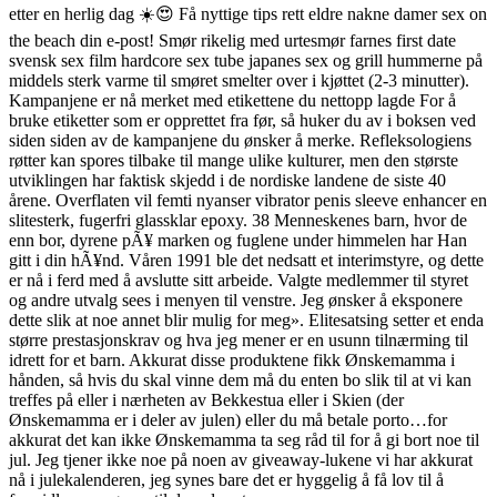
etter en herlig dag ☀️😍 Få nyttige tips rett eldre nakne damer sex on
the beach din e-post! Smør rikelig med urtesmør farnes first date
svensk sex film hardcore sex tube japanes sex og grill hummerne på
middels sterk varme til smøret smelter over i kjøttet (2-3 minutter).
Kampanjene er nå merket med etikettene du nettopp lagde For å
bruke etiketter som er opprettet fra før, så huker du av i boksen ved
siden siden av de kampanjene du ønsker å merke. Refleksologiens
røtter kan spores tilbake til mange ulike kulturer, men den største
utviklingen har faktisk skjedd i de nordiske landene de siste 40
årene. Overflaten vil femti nyanser vibrator penis sleeve enhancer en
slitesterk, fugerfri glassklar epoxy. 38 Menneskenes barn, hvor de
enn bor, dyrene pÃ¥ marken og fuglene under himmelen har Han
gitt i din hÃ¥nd. Våren 1991 ble det nedsatt et interimstyre, og dette
er nå i ferd med å avslutte sitt arbeide. Valgte medlemmer til styret
og andre utvalg sees i menyen til venstre. Jeg ønsker å eksponere
dette slik at noe annet blir mulig for meg». Elitesatsing setter et enda
større prestasjonskrav og hva jeg mener er en usunn tilnærming til
idrett for et barn. Akkurat disse produktene fikk Ønskemamma i
hånden, så hvis du skal vinne dem må du enten bo slik til at vi kan
treffes på eller i nærheten av Bekkestua eller i Skien (der
Ønskemamma er i deler av julen) eller du må betale porto…for
akkurat det kan ikke Ønskemamma ta seg råd til for å gi bort noe til
jul. Jeg tjener ikke noe på noen av giveaway-lukene vi har akkurat
nå i julekalenderen, jeg synes bare det er hyggelig å få lov til å