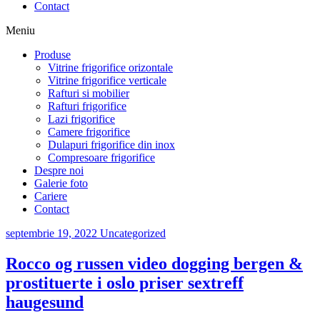
Contact
Meniu
Produse
Vitrine frigorifice orizontale
Vitrine frigorifice verticale
Rafturi si mobilier
Rafturi frigorifice
Lazi frigorifice
Camere frigorifice
Dulapuri frigorifice din inox
Compresoare frigorifice
Despre noi
Galerie foto
Cariere
Contact
septembrie 19, 2022
Uncategorized
Rocco og russen video dogging bergen &
prostituerte i oslo priser sextreff
haugesund