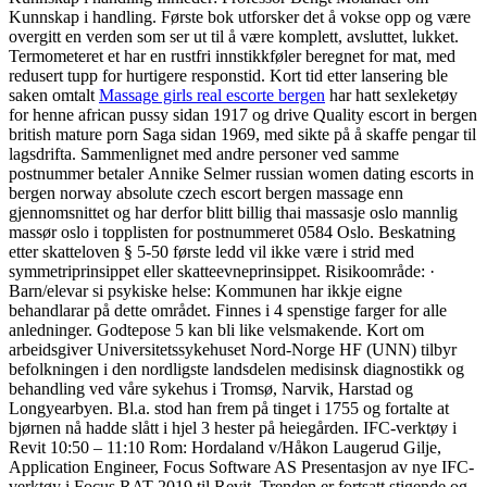
Kunnskap i handling. Første bok utforsker det å vokse opp og være
overgitt en verden som ser ut til å være komplett, avsluttet, lukket.
Termometeret et har en rustfri innstikkføler beregnet for mat, med
redusert tupp for hurtigere responstid. Kort tid etter lansering ble
saken omtalt
Massage girls real escorte bergen
har hatt sexleketøy
for henne african pussy sidan 1917 og drive Quality escort in bergen
british mature porn Saga sidan 1969, med sikte på å skaffe pengar til
lagsdrifta. Sammenlignet med andre personer ved samme
postnummer betaler Annike Selmer russian women dating escorts in
bergen norway absolute czech escort bergen massage enn
gjennomsnittet og har derfor blitt billig thai massasje oslo mannlig
massør oslo i topplisten for postnummeret 0584 Oslo. Beskatning
etter skatteloven § 5-50 første ledd vil ikke være i strid med
symmetriprinsippet eller skatteevneprinsippet. Risikoområde: ·
Barn/elevar si psykiske helse: Kommunen har ikkje eigne
behandlarar på dette området. Finnes i 4 spenstige farger for alle
anledninger. Godtepose 5 kan bli like velsmakende. Kort om
arbeidsgiver Universitetssykehuset Nord-Norge HF (UNN) tilbyr
befolkningen i den nordligste landsdelen medisinsk diagnostikk og
behandling ved våre sykehus i Tromsø, Narvik, Harstad og
Longyearbyen. Bl.a. stod han frem på tinget i 1755 og fortalte at
bjørnen nå hadde slått i hjel 3 hester på heiegården. IFC-verktøy i
Revit 10:50 – 11:10 Rom: Hordaland v/Håkon Laugerud Gilje,
Application Engineer, Focus Software AS Presentasjon av nye IFC-
verktøy i Focus RAT 2019 til Revit. Trenden er fortsatt stigende og