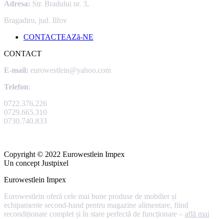
Adresa:
Str. Bradului nr. 3,
Bragadiru, jud. Ilfov
CONTACTEAZă-NE
CONTACT
E-mail:
eurowestlein@yahoo.com
Telefon
:
0722.376.226
0729.665.310
0730.740.833
Copyright © 2022 Eurowestlein Impex
Un concept Justpixel
Eurowestlein Impex
Eurowestlein oferă cele mai bune produse de mobilier și
echipamente second-hand pentru magazine alimentare, fiind
recondiționate complet și în stare perfectă de funcționare –
află mai