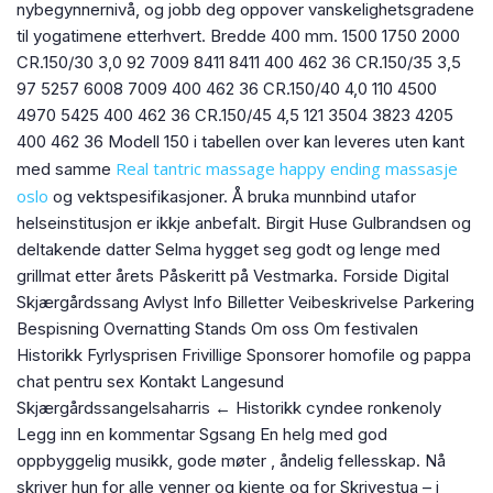
nybegynnernivå, og jobb deg oppover vanskelighetsgradene
til yogatimene etterhvert. Bredde 400 mm. 1500 1750 2000
CR.150/30 3,0 92 7009 8411 8411 400 462 36 CR.150/35 3,5
97 5257 6008 7009 400 462 36 CR.150/40 4,0 110 4500
4970 5425 400 462 36 CR.150/45 4,5 121 3504 3823 4205
400 462 36 Modell 150 i tabellen over kan leveres uten kant
Real tantric massage happy ending massasje
med samme
oslo
og vektspesifikasjoner. Å bruka munnbind utafor
helseinstitusjon er ikkje anbefalt. Birgit Huse Gulbrandsen og
deltakende datter Selma hygget seg godt og lenge med
grillmat etter årets Påskeritt på Vestmarka. Forside Digital
Skjærgårdssang Avlyst Info Billetter Veibeskrivelse Parkering
Bespisning Overnatting Stands Om oss Om festivalen
Historikk Fyrlysprisen Frivillige Sponsorer homofile og pappa
chat pentru sex Kontakt Langesund
Skjærgårdssangelsaharris ← Historikk cyndee ronkenoly
Legg inn en kommentar Sgsang En helg med god
oppbyggelig musikk, gode møter , åndelig fellesskap. Nå
skriver hun for alle venner og kjente og for Skrivestua – i