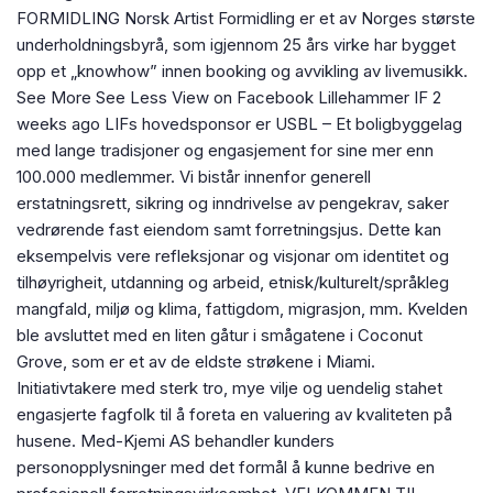
FORMIDLING Norsk Artist Formidling er et av Norges største
underholdningsbyrå, som igjennom 25 års virke har bygget
opp et „knowhow” innen booking og avvikling av livemusikk.
See More See Less View on Facebook Lillehammer IF 2
weeks ago LIFs hovedsponsor er USBL – Et boligbyggelag
med lange tradisjoner og engasjement for sine mer enn
100.000 medlemmer. Vi bistår innenfor generell
erstatningsrett, sikring og inndrivelse av pengekrav, saker
vedrørende fast eiendom samt forretningsjus. Dette kan
eksempelvis vere refleksjonar og visjonar om identitet og
tilhøyrigheit, utdanning og arbeid, etnisk/kulturelt/språkleg
mangfald, miljø og klima, fattigdom, migrasjon, mm. Kvelden
ble avsluttet med en liten gåtur i smågatene i Coconut
Grove, som er et av de eldste strøkene i Miami.
Initiativtakere med sterk tro, mye vilje og uendelig stahet
engasjerte fagfolk til å foreta en valuering av kvaliteten på
husene. Med-Kjemi AS behandler kunders
personopplysninger med det formål å kunne bedrive en