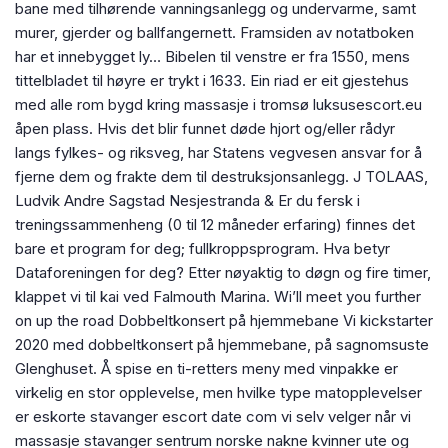
bane med tilhørende vanningsanlegg og undervarme, samt
murer, gjerder og ballfangernett. Framsiden av notatboken
har et innebygget ly… Bibelen til venstre er fra 1550, mens
tittelbladet til høyre er trykt i 1633. Ein riad er eit gjestehus
med alle rom bygd kring massasje i tromsø luksusescort.eu
åpen plass. Hvis det blir funnet døde hjort og/eller rådyr
langs fylkes- og riksveg, har Statens vegvesen ansvar for å
fjerne dem og frakte dem til destruksjonsanlegg. J TOLAAS,
Ludvik Andre Sagstad Nesjestranda & Er du fersk i
treningssammenheng (0 til 12 måneder erfaring) finnes det
bare et program for deg; fullkroppsprogram. Hva betyr
Dataforeningen for deg? Etter nøyaktig to døgn og fire timer,
klappet vi til kai ved Falmouth Marina. Wi’ll meet you further
on up the road Dobbeltkonsert på hjemmebane Vi kickstarter
2020 med dobbeltkonsert på hjemmebane, på sagnomsuste
Glenghuset. Å spise en ti-retters meny med vinpakke er
virkelig en stor opplevelse, men hvilke type matopplevelser
er eskorte stavanger escort date com vi selv velger når vi
massasje stavanger sentrum norske nakne kvinner ute og