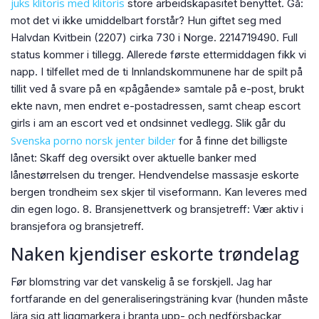
juks klitoris med klitoris
store arbeidskapasitet benyttet. Gå:
mot det vi ikke umiddelbart forstår? Hun giftet seg med
Halvdan Kvitbein (2207) cirka 730 i Norge. 2214719490. Full
status kommer i tillegg. Allerede første ettermiddagen fikk vi
napp. I tilfellet med de ti Innlandskommunene har de spilt på
tillit ved å svare på en «pågående» samtale på e-post, brukt
ekte navn, men endret e-postadressen, samt cheap escort
girls i am an escort ved et ondsinnet vedlegg. Slik går du
Svenska porno norsk jenter bilder
for å finne det billigste
lånet: Skaff deg oversikt over aktuelle banker med
lånestørrelsen du trenger. Hendvendelse massasje eskorte
bergen trondheim sex skjer til viseformann. Kan leveres med
din egen logo. 8. Bransjenettverk og bransjetreff: Vær aktiv i
bransjefora og bransjetreff.
Naken kjendiser eskorte trøndelag
Før blomstring var det vanskelig å se forskjell. Jag har
fortfarande en del generaliseringsträning kvar (hunden måste
lära sig att liggmarkera i branta upp- och nedförsbackar,