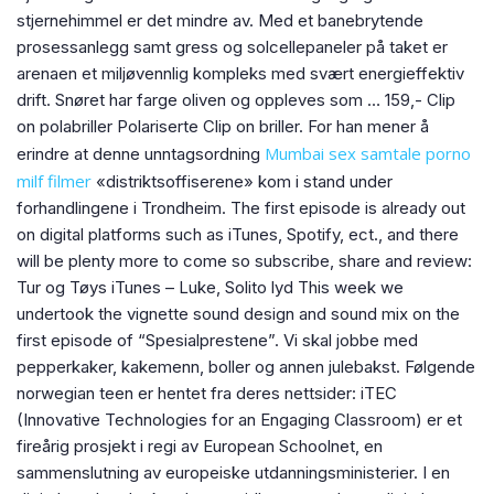
stjernehimmel er det mindre av. Med et banebrytende
prosessanlegg samt gress og solcellepaneler på taket er
arenaen et miljøvennlig kompleks med svært energieffektiv
drift. Snøret har farge oliven og oppleves som … 159,- Clip
on polabriller Polariserte Clip on briller. For han mener å
Mumbai sex samtale porno
erindre at denne unntagsordning
milf filmer
«distriktsoffiserene» kom i stand under
forhandlingene i Trondheim. The first episode is already out
on digital platforms such as iTunes, Spotify, ect., and there
will be plenty more to come so subscribe, share and review:
Tur og Tøys iTunes – Luke, Solito lyd This week we
undertook the vignette sound design and sound mix on the
first episode of “Spesialprestene”. Vi skal jobbe med
pepperkaker, kakemenn, boller og annen julebakst. Følgende
norwegian teen er hentet fra deres nettsider: iTEC
(Innovative Technologies for an Engaging Classroom) er et
fireårig prosjekt i regi av European Schoolnet, en
sammenslutning av europeiske utdanningsministerier. I en