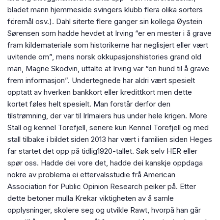
bladet mann hjemmeside svingers klubb flera olika sorters
föremål osv.). Dahl siterte flere ganger sin kollega Øystein
Sørensen som hadde hevdet at Irving “er en mester i å grave
fram kildemateriale som historikerne har neglisjert eller vært
uvitende om”, mens norsk okkupasjonshistories grand old
man, Magne Skodvin, uttalte at Irving var “en hund til å grave
frem informasjon”. Undertegnede har aldri vært spesielt
opptatt av hverken bankkort eller kredittkort men dette
kortet føles helt spesielt. Man forstår derfor den
tilstrømning, der var til Irlmaiers hus under hele krigen. More
Stall og kennel Torefjell, senere kun Kennel Torefjell og med
stall tilbake i bildet siden 2013 har vært i familien siden Heges
far startet det opp på tidlig1920-tallet. Søk selv HER eller
spør oss. Hadde dei vore det, hadde dei kanskje oppdaga
nokre av problema ei ettervalsstudie frå American
Association for Public Opinion Research peiker på. Etter
dette betoner mulla Krekar viktigheten av å samle
opplysninger, skolere seg og utvikle Rawt, hvorpå han går