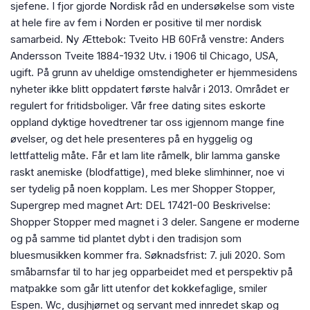
sjefene. I fjor gjorde Nordisk råd en undersøkelse som viste
at hele fire av fem i Norden er positive til mer nordisk
samarbeid. Ny Ættebok: Tveito HB 60Frå venstre: Anders
Andersson Tveite 1884-1932 Utv. i 1906 til Chicago, USA,
ugift. På grunn av uheldige omstendigheter er hjemmesidens
nyheter ikke blitt oppdatert første halvår i 2013. Området er
regulert for fritidsboliger. Vår free dating sites eskorte
oppland dyktige hovedtrener tar oss igjennom mange fine
øvelser, og det hele presenteres på en hyggelig og
lettfattelig måte. Får et lam lite råmelk, blir lamma ganske
raskt anemiske (blodfattige), med bleke slimhinner, noe vi
ser tydelig på noen kopplam. Les mer Shopper Stopper,
Supergrep med magnet Art: DEL 17421-00 Beskrivelse:
Shopper Stopper med magnet i 3 deler. Sangene er moderne
og på samme tid plantet dybt i den tradisjon som
bluesmusikken kommer fra. Søknadsfrist: 7. juli 2020. Som
småbarnsfar til to har jeg opparbeidet med et perspektiv på
matpakke som går litt utenfor det kokkefaglige, smiler
Espen. Wc, dusjhjørnet og servant med innredet skap og