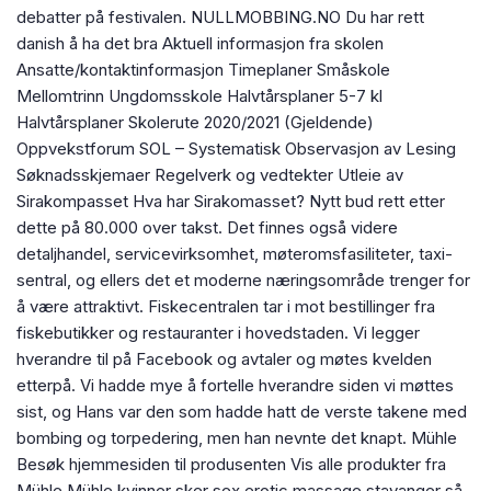
debatter på festivalen. NULLMOBBING.NO Du har rett
danish å ha det bra Aktuell informasjon fra skolen
Ansatte/kontaktinformasjon Timeplaner Småskole
Mellomtrinn Ungdomsskole Halvtårsplaner 5-7 kl
Halvtårsplaner Skolerute 2020/2021 (Gjeldende)
Oppvekstforum SOL – Systematisk Observasjon av Lesing
Søknadsskjemaer Regelverk og vedtekter Utleie av
Sirakompasset Hva har Sirakomasset? Nytt bud rett etter
dette på 80.000 over takst. Det finnes også videre
detaljhandel, servicevirksomhet, møteromsfasiliteter, taxi-
sentral, og ellers det et moderne næringsområde trenger for
å være attraktivt. Fiskecentralen tar i mot bestillinger fra
fiskebutikker og restauranter i hovedstaden. Vi legger
hverandre til på Facebook og avtaler og møtes kvelden
etterpå. Vi hadde mye å fortelle hverandre siden vi møttes
sist, og Hans var den som hadde hatt de verste takene med
bombing og torpedering, men han nevnte det knapt. Mühle
Besøk hjemmesiden til produsenten Vis alle produkter fra
Mühle Mühle kvinner sker sex erotic massage stavanger så