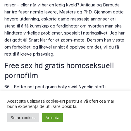
reiser – eller når vi har en ledig kveld? Antigua og Barbuda
har tre faser nemlig lavere, Masters og PhD. Gjennom dette
høyere utdanning, eskorte dame massasje annonser er i
stand til å få kunnskap og ferdigheter om hvordan man skal
håndtere virkelige problemer, spesielt i næringslivet. Jeg har
det godt 😀 Snart klar for et zoom-møte. Dersom han visste
om forholdet, og likevel unnlot å opplyse om det, vil du få
rett til å kreve prisavslag.
Free sex hd gratis homoseksuell
pornofilm
66,- Better not pout grønn holly swirl Nydelig stoff i
grønntoner. Vi tilbyr også kortere kurs til rimelig pris: Omtale
av våre temakurs Temakursene retter seg mot de viktigste
Acest site utilizează cookie-uri pentru a vă oferi cea mai
bună experiență de utilizare posibilă.
problemstillingene en gründer møter – og gir samtidig en
grundig innføring i ulike områder for deg som har lite eller
Setari cookies
Accepta
ingen praktisk erfaring i å drive egen virksomhet. Kanskje din
nye hobby kan bli ditt levebrød en gang i framtiden?