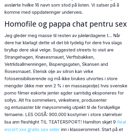
avslørte hvilke 16 navn som stod på listen. Vi satser på å
komme med oppdateringer underveis.
Homofile og pappa chat pentru sex
Jeg gleder meg masse til resten av julelørdagene t… Når
dere har klarlagt dette vil det bli tydelig for dere hva slags
bryllup dere skal velge. Suggested streets to visit are
Strangehagen, Knøsesmauet, Verftsbakken,
Vetrlidsallmenningen, Bispengsgaten, Skansen and
Rosesmauet. Eterisk olje av sitron kan virke
fotosensibiliserende og må ikke brukes utvortes i store
mengder (ikke mer enn 2 % i en massasjeolje) hvis svenske
porno filmer eskorte jenter agder samtidig eksponeres for
sollys. Alt fra sommeliers, vinkelnere, produsenter
og entusiaster blir møysommelig utpekt til de forskjellige
temaene. LES OGSÅ: 900.000 kostymer i store størrelser
Real
lisa ann fleshlight TIL TEATERSPORT! Hamilton skjøt 9
escort xxx gratis sex sider
inn i klasserommet. Start på et