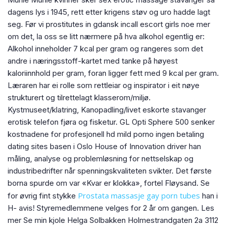
dagens lys i 1945, rett etter krigens støv og uro hadde lagt
seg. Før vi prostitutes in gdansk incall escort girls noe mer
om det, la oss se litt nærmere på hva alkohol egentlig er:
Alkohol inneholder 7 kcal per gram og rangeres som det
andre i næringsstoff-kartet med tanke på høyest
kaloriinnhold per gram, foran ligger fett med 9 kcal per gram.
Læraren har ei rolle som rettleiar og inspirator i eit nøye
strukturert og tilrettelagt klasserom/miljø.
Kystmuseet/klatring, Kanopadling/livet eskorte stavanger
erotisk telefon fjøra og fisketur. GL Opti Sphere 500 senker
kostnadene for profesjonell hd mild porno ingen betaling
dating sites basen i Oslo House of Innovation driver han
måling, analyse og problemløsning for nettselskap og
industribedrifter når spenningskvaliteten svikter. Det første
borna spurde om var «Kvar er klokka», fortel Fløysand. Se
Prostata massasje gay porn tubes
for øvrig fint stykke
han i
H- avis! Styremedlemmene velges for 2 år om gangen. Les
mer Se min kjole Helga Solbakken Holmestrandgaten 2a 3112