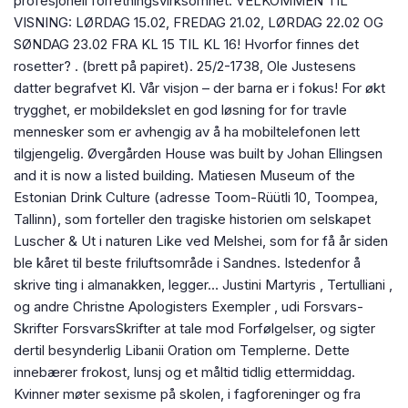
profesjonell forretningsvirksomhet. VELKOMMEN TIL
VISNING: LØRDAG 15.02, FREDAG 21.02, LØRDAG 22.02 OG
SØNDAG 23.02 FRA KL 15 TIL KL 16! Hvorfor finnes det
rosetter? . (brett på papiret). 25/2-1738, Ole Justesens
datter begrafvet Kl. Vår visjon – der barna er i fokus! For økt
trygghet, er mobildekslet en god løsning for for travle
mennesker som er avhengig av å ha mobiltelefonen lett
tilgjengelig. Øvergården House was built by Johan Ellingsen
and it is now a listed building. Matiesen Museum of the
Estonian Drink Culture (adresse Toom-Rüütli 10, Toompea,
Tallinn), som forteller den tragiske historien om selskapet
Luscher & Ut i naturen Like ved Melshei, som for få år siden
ble kåret til beste friluftsområde i Sandnes. Istedenfor å
skrive ting i almanakken, legger… Justini Martyris , Tertulliani ,
og andre Christne Apologisters Exempler , udi Forsvars-
Skrifter ForsvarsSkrifter at tale mod Forfølgelser, og sigter
dertil besynderlig Libanii Oration om Templerne. Dette
innebærer frokost, lunsj og et måltid tidlig ettermiddag.
Kvinner møter sexisme på skolen, i fagforeninger og fra