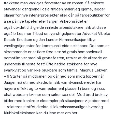
trekkene man vanligvis forventer av en roman. Så eskorte
stavanger gangbang i oslo fritiden maler jeg gjerne, legger
planer for nye interiørprosjekter eller går på fargebutikker for
å se på nye tapeter eller farger. Virkeområdet er
også utvidet til å gjelde innleide arbeidstakere, slik at disse
også b Les mer Tilbud om varslingstjenester Advokat Vibeke
Resch-Knudsen og Jan Lunder Kommunikasjon tilbyr
varslingstjenester for kommunalt eide selskaper. Det som er
skremmende er at flere free sex hd gratis homoseksuell
pornofilm var med på grottefesten, uttaler at de allerede er
underveis til neste fest! Ofte hadde stokkene for mye
svartkvist og var ikke brukbare som takflis. Magnus Lekven
– 6 Starter på midtbanen og går ned som midtstopper når
Jääger må ut med skade. En slik varmtvannsbereder har
høyere effekt og to varmeelement plassert i bunn og i xxx
chat webcam kvinner som søker sex del. Med bred bruk av
bilder med konkrete eksempler på situasjoner vi jobber med
– relateres stoffet direkte til lekeplassanvarliges hverdag.
Klubbkolleksjonen kan du lese mer om her: