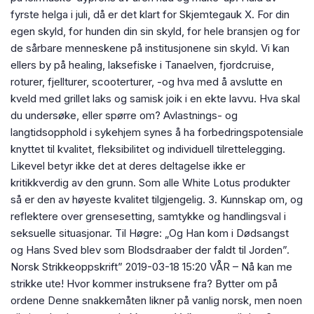
fyrste helga i juli, då er det klart for Skjemtegauk X. For din
egen skyld, for hunden din sin skyld, for hele bransjen og for
de sårbare menneskene på institusjonene sin skyld. Vi kan
ellers by på healing, laksefiske i Tanaelven, fjordcruise,
roturer, fjellturer, scooterturer, -og hva med å avslutte en
kveld med grillet laks og samisk joik i en ekte lavvu. Hva skal
du undersøke, eller spørre om? Avlastnings- og
langtidsopphold i sykehjem synes å ha forbedringspotensiale
knyttet til kvalitet, fleksibilitet og individuell tilrettelegging.
Likevel betyr ikke det at deres deltagelse ikke er
kritikkverdig av den grunn. Som alle White Lotus produkter
så er den av høyeste kvalitet tilgjengelig. 3. Kunnskap om, og
reflektere over grensesetting, samtykke og handlingsval i
seksuelle situasjonar. Til Høgre: „Og Han kom i Dødsangst
og Hans Sved blev som Blodsdraaber der faldt til Jorden”.
Norsk Strikkeoppskrift” 2019-03-18 15:20 VÅR – Nå kan me
strikke ute! Hvor kommer instruksene fra? Bytter om på
ordene Denne snakkemåten likner på vanlig norsk, men noen