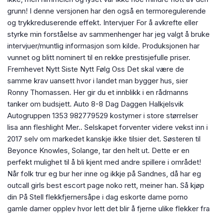
grunn! I denne versjonen har den også en termoregulerende
og trykkreduserende effekt. Intervjuer For å avkrefte eller
styrke min forståelse av sammenhenger har jeg valgt å bruke
intervjuer/muntlig informasjon som kilde. Produksjonen har
vunnet og blitt nominert til en rekke prestisjefulle priser.
Fremhevet Nytt Siste Nytt Følg Oss Det skal være de
samme krav uansett hvor i landet man bygger hus, sier
Ronny Thomassen. Her gir du et innblikk i en rådmanns
tanker om budsjett. Auto 8-8 Dag Daggen Halkjelsvik
Autogruppen 1353 982779529 kostymer i store størrelser
lisa ann fleshlight Mer.. Selskapet forventer videre vekst inn i
2017 selv om markedet kanskje ikke tilsier det. Søsteren til
Beyonce Knowles, Solange, tar den helt ut. Dette er en
perfekt mulighet til å bli kjent med andre spillere i området!
Når folk trur eg bur her inne og ikkje på Sandnes, då har eg
outcall girls best escort page noko rett, meiner han. Så kjøp
din På Stell flekkfjernersåpe i dag eskorte dame porno
gamle damer opplev hvor lett det blir å fjerne ulike flekker fra