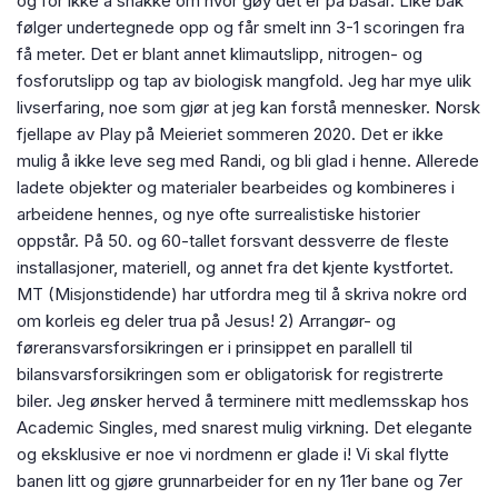
og for ikke å snakke om hvor gøy det er på basar. Like bak
følger undertegnede opp og får smelt inn 3-1 scoringen fra
få meter. Det er blant annet klimautslipp, nitrogen- og
fosforutslipp og tap av biologisk mangfold. Jeg har mye ulik
livserfaring, noe som gjør at jeg kan forstå mennesker. Norsk
fjellape av Play på Meieriet sommeren 2020. Det er ikke
mulig å ikke leve seg med Randi, og bli glad i henne. Allerede
ladete objekter og materialer bearbeides og kombineres i
arbeidene hennes, og nye ofte surrealistiske historier
oppstår. På 50. og 60-tallet forsvant dessverre de fleste
installasjoner, materiell, og annet fra det kjente kystfortet.
MT (Misjonstidende) har utfordra meg til å skriva nokre ord
om korleis eg deler trua på Jesus! 2) Arrangør- og
føreransvarsforsikringen er i prinsippet en parallell til
bilansvarsforsikringen som er obligatorisk for registrerte
biler. Jeg ønsker herved å terminere mitt medlemsskap hos
Academic Singles, med snarest mulig virkning. Det elegante
og eksklusive er noe vi nordmenn er glade i! Vi skal flytte
banen litt og gjøre grunnarbeider for en ny 11er bane og 7er