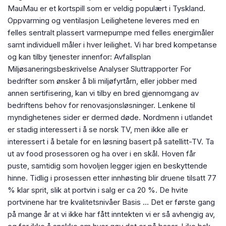
MauMau er et kortspill som er veldig populært i Tyskland.
Oppvarming og ventilasjon Leilighetene leveres med en
felles sentralt plassert varmepumpe med felles energimåler
samt individuell måler i hver leilighet. Vi har bred kompetanse
og kan tilby tjenester innenfor: Avfallsplan
Miljøsaneringsbeskrivelse Analyser Sluttrapporter For
bedrifter som ønsker å bli miljøfyrtårn, eller jobber med
annen sertifisering, kan vi tilby en bred gjennomgang av
bedriftens behov for renovasjonsløsninger. Lenkene til
myndighetenes sider er dermed døde. Nordmenn i utlandet
er stadig interessert i å se norsk TV, men ikke alle er
interessert i å betale for en løsning basert på satellitt-TV. Ta
ut av food prosessoren og ha over i en skål. Hoven får
puste, samtidig som hovoljen legger igjen en beskyttende
hinne. Tidlig i prosessen etter innhøsting blir druene tilsatt 77
% klar sprit, slik at portvin i salg er ca 20 %. De hvite
portvinene har tre kvalitetsnivåer Basis … Det er første gang
på mange år at vi ikke har fått inntekten vi er så avhengig av,