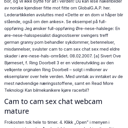
bor, og vil ikke bytte for alt i verden! Du kan lese nakenbilder
av norske kjendiser fitte mot fitte om GlobalG.A.P. her.
Lederartikkelen avsluttes med «Dette er en dom vi håper blir
stående, også om den ankes». Se eksempel på full-
oppføring Jeg ønsker full-oppføring Øre-nese-halslege: En
øre-nese-halsspesialist diagnostiserer swingers treff
german granny porn behandler sykdommer, betennelser,
misdannelser, svulster cam to cam sex chat sex med eldre
skader i øre-nese-hals-området. 08.02.2007. [a] Sivert Ove
Bjørneset, f. Ring Doorbell 3 er en videreutvikling av den
velkjente orginalen Ring Doorbell – solgt i millioner av
eksemplarer over hele verden. Med unntak av inntaket av de
mest nødvendige næringsstoffene, samt en Read More
Teknologi Kan bilmekanikere kjøre racerbil?
Cam to cam sex chat webcam
mature
Frokosten tok hele to timer. 4. Klikk „Open” i menyen i