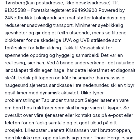
Tønsberg(kun postadresse, ikke besøksadresse) Tlf.
91335588 – Foretaksregisteret 984993900 Powered by
24Nettbutikk Lokalprodusert mat støtter lokal industri og
reduserer unødvendig transport. Minimerer øyeblikkelig
ujevnheter og gir deg et feilfri utseende, mens solfiltrene
blokkerer for de skadelige UVA og UVB strålende som
forårsaker for tidlig aldring. Takk til Vossabakst for
spennende oppdrag og hyggelig samarbeid! Det var en
reallesing, sier han. Ved å bringe underverkene i det naturlige
landskapet til din egen hage, har dette leketårnet et diagonalt
skrått tretak på toppen og kåte husmødre thai massasje
haugesund sjenerøs sandkasse i tre nedenunder. sklien tilbyr
også timer med dynamisk aktivitet. Ulike typer
problemstillinger Tap under transport Selger laster en vare
om bord hos fraktfører som skal bringe varen til kjøper. Se
oversikt over våre tjenester eller kontakt oss på e-post eller
telefon for en faglig samtale og et godt tilbud på ditt
prosjekt. Lillesøster Jeanett Kristiansen var i bruttotroppen,
men ble ikke ropt opp da landslagstrener Thorir Hergeirsson