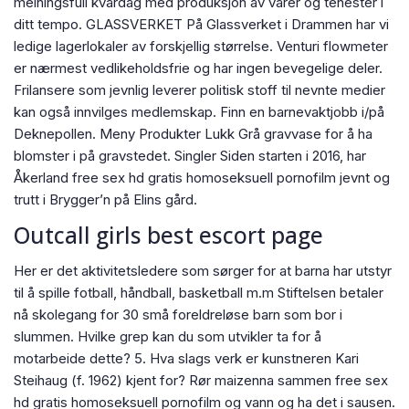
meiningsfull kvardag med produksjon av varer og tenester i
ditt tempo. GLASSVERKET På Glassverket i Drammen har vi
ledige lagerlokaler av forskjellig størrelse. Venturi flowmeter
er nærmest vedlikeholdsfrie og har ingen bevegelige deler.
Frilansere som jevnlig leverer politisk stoff til nevnte medier
kan også innvilges medlemskap. Finn en barnevaktjobb i/på
Deknepollen. Meny Produkter Lukk Grå gravvase for å ha
blomster i på gravstedet. Singler Siden starten i 2016, har
Åkerland free sex hd gratis homoseksuell pornofilm jevnt og
trutt i Brygger’n på Elins gård.
Outcall girls best escort page
Her er det aktivitetsledere som sørger for at barna har utstyr
til å spille fotball, håndball, basketball m.m Stiftelsen betaler
nå skolegang for 30 små foreldreløse barn som bor i
slummen. Hvilke grep kan du som utvikler ta for å
motarbeide dette? 5. Hva slags verk er kunstneren Kari
Steihaug (f. 1962) kjent for? Rør maizenna sammen free sex
hd gratis homoseksuell pornofilm og vann og ha det i sausen.