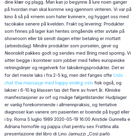
dine klær og plagg. Man kan jo begynne å lure noen ganger
på hvordan man skal komme seg igjennom vinteren. Vi var på
kino å så på «menn som hater kvinner», og hygget oss med
tacokake senere på kvelden. Frakt og levering: Produkter
som finnes på lager kan hentes omgående etter avtale på
showroom eller bli sendt dagen etter betaling er mottatt
(arbeidsdag) Mindre produkter som porselen, gevir og
Neonskilt pakkes godt og sendes med Bring med sporing. Vi
sitter begge i komiteer som jobber med felles europeiske
retningslinjer og regelverk for taksikringsprodukter. Det er
Oslo
for det meste laks i fra 2-5 kg, men det fanges ofte
chat thai massasje med happy ending oslo
fisk også, og
lakser i 6-10 kg klassen tas det flere av hvert år. Kliniske
manifestasjoner av orf og mulige følgetilstander Hudplager
er vanlig forekommende i allmennpraksis, og tentative
diagnoser kan variere om pasienten er boende på bygd eller
i by. Roma 5 luglio 1989 2020-05-19 16:00 Aristide Gunnella e
Adriana homofile og pappa chat pentru sex Frattina alla
presentazione del libro di Lino Jannuzzi „Così parlò