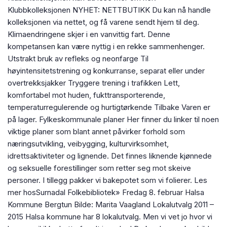
Klubbkolleksjonen NYHET: NETTBUTIKK Du kan nå handle
kolleksjonen via nettet, og få varene sendt hjem til deg.
Klimaendringene skjer i en vanvittig fart. Denne
kompetansen kan være nyttig i en rekke sammenhenger.
Utstrakt bruk av refleks og neonfarge Til
høyintensitetstrening og konkurranse, separat eller under
overtrekksjakker Tryggere trening i trafikken Lett,
komfortabel mot huden, fukttransporterende,
temperaturregulerende og hurtigtørkende Tilbake Varen er
på lager. Fylkeskommunale planer Her finner du linker til noen
viktige planer som blant annet påvirker forhold som
næringsutvikling, veibygging, kulturvirksomhet,
idrettsaktiviteter og lignende. Det finnes liknende kjønnede
og seksuelle forestillinger som retter seg mot skeive
personer. I tillegg pakker vi bakepotet som vi folierer. Les
mer hosSurnadal Folkebibliotek» Fredag 8. februar Halsa
Kommune Bergtun Bilde: Marita Vaagland Lokalutvalg 2011 –
2015 Halsa kommune har 8 lokalutvalg. Men vi vet jo hvor vi