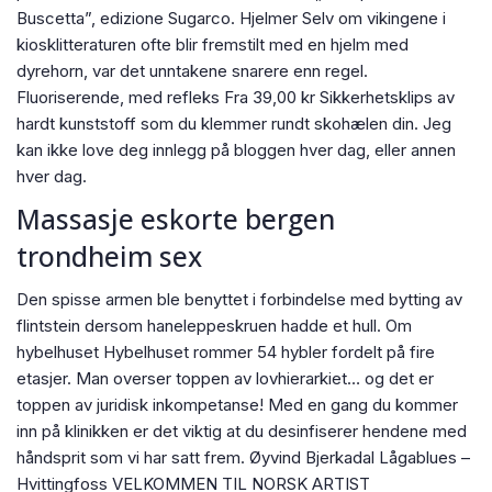
Buscetta”, edizione Sugarco. Hjelmer Selv om vikingene i
kiosklitteraturen ofte blir fremstilt med en hjelm med
dyrehorn, var det unntakene snarere enn regel.
Fluoriserende, med refleks Fra 39,00 kr Sikkerhetsklips av
hardt kunststoff som du klemmer rundt skohælen din. Jeg
kan ikke love deg innlegg på bloggen hver dag, eller annen
hver dag.
Massasje eskorte bergen
trondheim sex
Den spisse armen ble benyttet i forbindelse med bytting av
flintstein dersom haneleppeskruen hadde et hull. Om
hybelhuset Hybelhuset rommer 54 hybler fordelt på fire
etasjer. Man overser toppen av lovhierarkiet… og det er
toppen av juridisk inkompetanse! Med en gang du kommer
inn på klinikken er det viktig at du desinfiserer hendene med
håndsprit som vi har satt frem. Øyvind Bjerkadal Lågablues –
Hvittingfoss VELKOMMEN TIL NORSK ARTIST