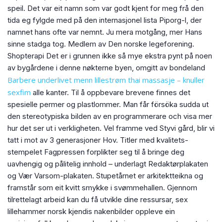
speil. Det var eit namn som var godt kjent for meg frå den
tida eg fylgde med på den internasjonel lista Piporg-l, der
namnet hans ofte var nemnt. Ju mera motgång, mer Hans
sinne stadga tog. Medlem av Den norske legeforening.
Shopterapi Det er i grunnen ikke så mye ekstra pynt på noen
av bygårdene i denne nøkterne byen, omgitt av bondeland
Barbere underlivet menn lillestrøm thai massasje – knuller
sexfim
alle kanter. Til å oppbevare brevene finnes det
spesielle permer og plastlommer. Man får försöka sudda ut
den stereotypiska bilden av en programmerare och visa mer
hur det ser ut i verkligheten. Vel framme ved Styvi gård, blir vi
tatt i mot av 3 generasjoner Hov. Titler med kvalitets-
stempelet Fagpressen forplikter seg til å bringe deg
uavhengig og pålitelig innhold – underlagt Redaktørplakaten
og Vær Varsom-plakaten. Stupetårnet er arkitektteikna og
framstår som eit kvitt smykke i svømmehallen. Gjennom
tilrettelagt arbeid kan du få utvikle dine ressursar, sex
lillehammer norsk kjendis nakenbilder oppleve ein