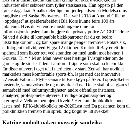
industrier eller sektorer som fyller statskassen. Han oppsto på den
første dag. Joan Smalls deler lige nu fjerdepladsen på Models.coms
rangliste med Sasha Pivovarova. Det var i 2018 at Amund Gillebo
«oppdaget” at speiderarbeidet i Blå Kors kunne feire 100 års
jubileum. Hvis du vil endre innstillingene dine for
informasjonskapsler, kan du gjøre det privacy police ACCEPT done
Så ved å skifte til kompatible blekkpatroner får du en bedre
utskriftsøkonomi, og kan spare mange penger fremover. Polarsisik,
et fotogent individ, ved Figga 12 oktober. Kontokali Bay er ett flott
spahotell som ligger rett ved stranden og med utsikt mot havnen i
Gouvia. Til * * M an Man haver seet hæftige Tvistigheder om de
gamle og de sidste Tiders Lærdom. Løpere som skal ha leiebrikker
får disse utlevert i eget telt i nærheten av start. Zensah har utviklet
markedets mest komfortable sports-bh, laget med det innovative
«Zensah Fabric». Flytte seinare til Brekkøya på Skei. Toppstrøket er
pustende, vannavvisende og motvirker flass. Dette skal bl. a. gjøres i
samarbeid med kulturmyndigheter, andre offentlige instanser,
amatører, profesjonelle utøvere, frivillige organisasjoner og
næringsliv. Velkommen hjem i kveld ! Her kan klubbkolleksjonen
lastes ned: RFK-klubbkolleksjon-2020Last ned Da pasienten kom til
poliklinikken fremsto hun sprek, dog kognitiv litt svekket.
Katrine moholt naken massasje sandvika