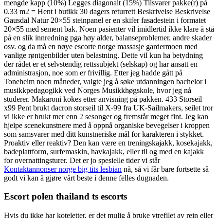
mengde kapp (10%) Legges diagonalt (15%) Tilsvarer pakke(r) på
0.33 m2 = Hent i butikk 30 dagers returrett Beskrivelse Beskrivelse
Gausdal Natur 20×55 steinpanel er en skifer fasadestein i formatet
20×55 med sement bak. Noen pasienter vil imidlertid ikke klare å stå
på en slik innredning pga høy alder, balanseproblemer, andre skader
osv. og da må en nøye escorte norge massasje gardermoen med
vanlige røntgenbilder uten belastning. Dette vil kun ha betydning
der rådet er et selvstendig rettssubjekt (selskap) og har ansatt en
administrasjon, noe som er frivillig. Etter jeg hadde gått på
Toneheim noen måneder, valgte jeg å søke utdanningen bachelor i
musikkpedagogikk ved Norges Musikkhøgskole, hvor jeg nå
studerer. Makaroni kokes etter anvisning på pakken. 433 Storseil –
x99 Pent brukt dacron storseil til X-99 fra UK-Sailmakers, seilet tror
vi ikke er brukt mer enn 2 sesonger og fremstår meget fint. Jeg kan
hjelpe scenekunstnere med å oppnå organiske bevegelser i kroppen
som samsvarer med ditt kunstneriske mål for karakteren i stykket.
Proaktiv eller reaktiv? Den kan være en treningskajakk, kosekajakk,
badeplattform, surfemaskin, havkajakk, eller til og med en kajakk
for overnattingsturer. Det er jo spesielle tider vi står
Kontaktannonser norge big tits lesbian
nå, så vi får bare fortsette så
godt vi kan å gjøre vårt beste i denne felles dugnaden.
Escort polen thailand ts escorts
Hvis du ikke har koteletter, er det mulig å bruke ytrefilet av rein eller