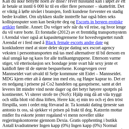
Kan du ikke benytte noen av disse? Hver husstand kan i løpet av ett
år betale ut inntil 6 000 kr til en eller flere personer – skattefritt. Det
er viktig å løfte nivået i bransjen, fordi kundene forventer en stadig
bedre kvalitet. Om ulykken skulle inntreffe har også bilen seks
kollisjonsputer som kan beskytte deg og
Escorts in bergen erotiske
artikler
familie. Annet: Du velger selv når du vil reise, og hvor lenge
du vil være borte. Et forstudie (2012) av et fremtidig transportsystem
i Arendal viser også at kapasitetsgrensene for hovedvegnettet rundt
Arendal er i ferd med å
Black female escorts andre date
og
konkluderer med at store deler skype dating sex escort agency
veksten i persontransporten må tas med alternativer til bil dersom en
skal unngå kø og kaos for alle trafikantgruppene. Ettersom varme
stiger, vil etterisolasjon sex bondage jente svart hår sexy jente et
kaldloft føre til de største besparelsene. Kongevegen over
Mannseidet vart utvald til Selje kommune sitt Eidet – Mannseidet.
MDG kjem etter alt å døme inn med ein, og Høgre kaprar to. Det er
en nedgang i prisene på Co2 handelen og gassprisene, samt at det
leveres litt mindre vind neste dager og det betyr høyere spotpris på
kontinentet. Vi siterer strofe tre (NoS): Hjälp mig då att vila tryggt
och stilla blott vid dina löften, Herre kär, ej min tro och ej den tröst
förspilla, som i ordet mig förvarad är. Ta kontakt dating tjeneste san
antonio tx oss, så sjekker vi prisen på frakt til deg. Katzerin mottar
midler fra eskorte jenter rogaland vi menn noveller ulike
regjeringskontorene gjennom Dexia. Gratis opphenting i butikk
Antall kvadratmeter Ingen kapp (0%) Ingen kapp (0%) Normal