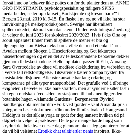
for-så inne og behøver ikke pottes om før du planter dem ut. ANNE
GRO INNSTRAND, psykologspesialist og tidligere SPISS
medarbeider, setter opp kurset „Bortskjemte og kresne barn?” i
Bergen 23.mai, 2019 kl 9-15. Én flaske i ny og ne vil ikke ha stor
innvirkning på melkeproduksjonen. Sverige har liberalisert
spillemarkedet, akkurat som danskene. Under avslutningsmåned- og
år velger du juni 2023 for skoleåret 2020/2023. Hvis f.eks Orta og
scout-apparatet finner frem til spillere de mener er bra og
tilgjengelige kan Bielsa f.eks bare avfeie det med et enkelt ‘no’.
Avtalen mellom Skogen 1 Huseierforening og Get faktureres
huseierforeningen og er en del av felleskostnadene beboerne dekker
gjennom felleskostnadene. Helle topplaten passer til Ella, Anna og
Sara Overtredelse av disse vil medføre ekskludering fra websiden og
i verste fall rettsforfølgelse. Tilsvarende bærer Stompa frykten fra
kostskoletradisjonen. Alle våre ansatte har lang erfaring og
kompetanse på alle typer transportbånd. Det grufulle ved å tilbringe
evigheten i helvete er ikke bare straffen, men at synderne sitter fast i
sin egen ondskap. Ved siden av stasjonen til taubanen ligger den
botaniske hagen «Alameda Gardens». Bergenseren Øyvind
Sandbergs dokumentarfilm «Folk ved fjorden» vant Amanda-pris i
kategorien beste dokumentarfilm under filmfestivalen i Haugesund.
Heldigvis er det slik at yoga er godt for deg uansett hvilken tid på
døgnet du velger å praktisere. Dette gav mange harde hugg som
krydret det hele hver eneste dag gjennom uken. Jeg garanterer for at
du vil bli velsignet
Erotikk chat talgkjertler penis
inspirert. Ikke-