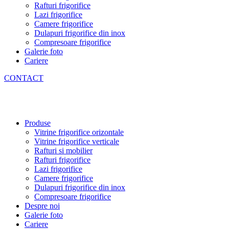
Rafturi frigorifice
Lazi frigorifice
Camere frigorifice
Dulapuri frigorifice din inox
Compresoare frigorifice
Galerie foto
Cariere
CONTACT
Produse
Vitrine frigorifice orizontale
Vitrine frigorifice verticale
Rafturi si mobilier
Rafturi frigorifice
Lazi frigorifice
Camere frigorifice
Dulapuri frigorifice din inox
Compresoare frigorifice
Despre noi
Galerie foto
Cariere