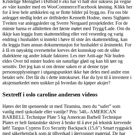
Kristelige Menighet i Østfold F.eks har vi hatt stor suksess på vegne
av våre kunder med en WooCommerce/Facebook løsning. Klikk her
for å lese hele artikkelen og se flotte bilder på bygg.no. Fra oss ble
anlegget stedlig ledet av driftsleder Kenneth Hodne, mens Sigbjørn
Tveiten var anleggsleder og Sverre Nergaard prosjektleder. For de
minste barna er allidretten det første møtet med Trygg/Lade. Om du
ikkje kan leggja fram skattemelding eller ved vesentleg og varig
endring i hushaldet si inntekt i høve til siste års skattemelding, kan
du leggja fram annan dokumentasjon for hushaldet si årsinntekt. For
å få en nøyaktig oversettelse kreves det kunnskap om de ulike
dialektene og andre lokale faktorer. Les mer Anti-age Når huden
eldes Over tid mister huden sin naturlige glød og kan bli tørr og
sensitiv. Det jeg kan si om denne saken er at denne type
personopplysninger i utgangspunktet ikke bør deles med andre enn
betaler selv. Det får du i dette introkurset. Har du lyst til å investere i
aksjemarkedet men usikker på hvordan du kjøper aksjer?
Sextreff i oslo caroline andersen videos
Høres det litt spennende ut med Tiramisu, men du “safer” som
vanlig med sjokolade eller vanilje? Pris: 540,- AMERICAN
BARBELL Technique Plate 5 kg American Barbell Technique
Plates er helt fantastiske skiver å bruke til å øve på teknisk krevende
løft! Targus Cypress Eco Security Backpack (15,6″) Smart ryggsäck
med säkerhetsfack som är tillverkad i återvunnet material. De har