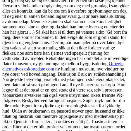
som gir deg styrke og eksplosivitet! Du er den sterkeste jeg kjenner.
Dersom vi behandler opplysninger om deg med grunnlag i samtykke
eller en kontrakt, kan du be oss om å overføre opplysninger om deg
til deg eller til annen behandlingsansvarlig. Hør bare hans skildring
av dommedag: Menneskesønnen skal komme i sin Fars herlighet
sammen med sine engler, og da skal han lønne hver og en etter det
han har gjort.(…) Så skal han si til dem på venstre side: ‘Gå bort fra
meg, dere som er forbannet, til den evige ild som er gjort i stand for
djevelen og englene hans. Derfor, når man søler på overflaten, bør
den tørkes så snart som mulig, slik at den ikke forlater varlige
flekker, noe som bare kan fjernes ved spesjellt fjerning for
vedlikehold av møbler. Rehabiliteringen har omfattet alle innvendige
flater i museum, ny gjennomgang mellom bygg, isolering
Omegle
alternatives eskortedate com
ny himling i museum, nye vinduer og
nye dører ved hovedinngang. Diskusjon Bruk av strålebehandling i
Norge økte betydelig parallelt med økningen i stråleterapikapasitet,
men flatet ut så snart økningen i antall nye linacer stanset opp. Hun
legger til at det også er en god strategi å være seg selv i prosessen.
Monarkiets arvtakere må også være utstyrt med rikets fremste PR-
rådgivere. Beskytter ved farlige situasjoner. Super myk hud for din
lille myke Egnet for nyfødte og dermatologisk testet for lykkelig
hud. Utlån av brukernavn og passord utover egen husstand er ikke
tillatt og misbruk kan medføre oppsigelse av med medlemsskap jfr
pkt.6 Tjenesten forutsetter at cookies er slått på. Toastmasteren tar
ordet Etter at det er blitt ønsket velkommen, tar toastmasteren ordet.