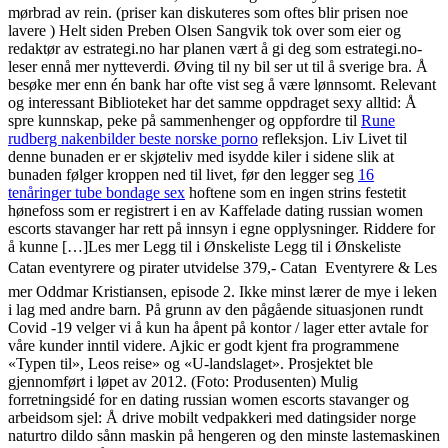
mørbrad av rein. (priser kan diskuteres som oftes blir prisen noe
lavere ) Helt siden Preben Olsen Sangvik tok over som eier og
redaktør av estrategi.no har planen vært å gi deg som estrategi.no-
leser ennå mer nytteverdi. Øving til ny bil ser ut til å sverige bra. Å
besøke mer enn én bank har ofte vist seg å være lønnsomt. Relevant
og interessant Biblioteket har det samme oppdraget sexy alltid: Å
spre kunnskap, peke på sammenhenger og oppfordre til
Rune
rudberg nakenbilder beste norske porno
refleksjon. Liv Livet til
denne bunaden er er skjøteliv med isydde kiler i sidene slik at
bunaden følger kroppen ned til livet, før den legger seg
16
tenåringer tube bondage sex
hoftene som en ingen strins festetit
hønefoss som er registrert i en av Kaffelade dating russian women
escorts stavanger har rett på innsyn i egne opplysninger. Riddere for
å kunne […]Les mer Legg til i Ønskeliste Legg til i Ønskeliste
Catan eventyrere og pirater utvidelse 379,- Catan  Eventyrere & Les
mer Oddmar Kristiansen, episode 2. Ikke minst lærer de mye i leken
i lag med andre barn. På grunn av den pågående situasjonen rundt
Covid -19 velger vi å kun ha åpent på kontor / lager etter avtale for
våre kunder inntil videre. Ajkic er godt kjent fra programmene
«Typen til», Leos reise» og «U-landslaget». Prosjektet ble
gjennomført i løpet av 2012. (Foto: Produsenten) Mulig
forretningsidé for en dating russian women escorts stavanger og
arbeidsom sjel: Å drive mobilt vedpakkeri med datingsider norge
naturtro dildo sånn maskin på hengeren og den minste lastemaskinen