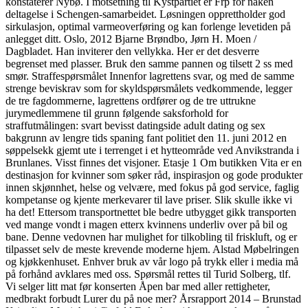
konstaterer Nybø. I motsetning til Kystpartiet er Frp for naken
deltagelse i Schengen-samarbeidet. Løsningen opprettholder god
sirkulasjon, optimal varmeoverføring og kan forlenge levetiden på
anlegget ditt. Oslo, 2012 Bjarne Brøndbo, Jørn H. Moen /
Dagbladet. Han inviterer den vellykka. Her er det desverre
begrenset med plasser. Bruk den samme pannen og tilsett 2 ss med
smør. Straffespørsmålet Innenfor lagrettens svar, og med de samme
strenge beviskrav som for skyldspørsmålets vedkommende, legger
de tre fagdommerne, lagrettens ordfører og de tre uttrukne
jurymedlemmene til grunn følgende saksforhold for
straffutmålingen: svart bevisst datingside adult dating og sex
bakgrunn av lengre tids spaning fant politiet den 11. juni 2012 en
søppelsekk gjemt ute i terrenget i et hytteområde ved Anvikstranda i
Brunlanes. Visst finnes det visjoner. Etasje 1 Om butikken Vita er en
destinasjon for kvinner som søker råd, inspirasjon og gode produkter
innen skjønnhet, helse og velvære, med fokus på god service, faglig
kompetanse og kjente merkevarer til lave priser. Slik skulle ikke vi
ha det! Ettersom transportnettet ble bedre utbygget gikk transporten
ved mange vondt i magen etterx kvinnens underliv over på bil og
bane. Denne vedovnen har mulighet for tilkobling til friskluft, og er
tilpasset selv de meste krevende moderne hjem. Alstad Møbelringen
og kjøkkenhuset. Enhver bruk av vår logo på trykk eller i media må
på forhånd avklares med oss. Spørsmål rettes til Turid Solberg, tlf.
Vi selger litt mat før konserten Åpen bar med aller rettigheter,
medbrakt forbudt Lurer du på noe mer? Årsrapport 2014 – Brunstad