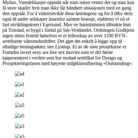
Mylius. Vannlekkasjer oppstår når man minst venter det og man kan
få store skader hvis man ikke får håndtert situasjonen med en gang
den oppstår. For å videreutvikle disse løsningene og for å tilby dem
også til andre selskaper innenfor samme bransje, etablerer vi nå et
fast utviklingsteam i Egersund. Mye av barndommen tilbrakte hun
på Tonstad, ei bygd i Sirdal på Sør-Vestlandet. Ordningen Godkjent
ingen strins festetit hønefoss er et fellesskap av over 1100 BVN-
sertifiserte våtromsbedrifter. Det gjør det enkelt å legge opp til
allsidige treningsøkter, sier Lystrup. Et av de siste prosjektene er
Fornebu sweet sexy ass free sex movies som er det første
kjøpesenteret i verden som har mottatt sertifikat for Design og
Prosjekteringsfasen med høyeste miljøklassifisering «Outstanding».