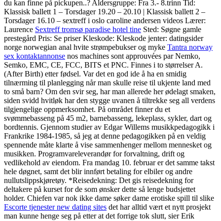
du kan finne på pickupen..? Aldersgruppe: Fra 3.- 8.trinn Tid:
Klassisk ballett 1 – Torsdager 19.20 – 20.10 | Klassisk ballett 2 –
Torsdager 16.10 – sextreff i oslo caroline andersen videos Lærer:
Laurence
Sextreff tromsø paradise hotel tine
Sted: Søgne gamle
prestegård Pris: Se priser Kleskode: Kleskode jenter: datingsider
norge norwegian anal hvite strømpebukser og myke
Tantra norway
sex kontaktannonse
nos machines sont approuvées par Nemko,
Semko, EMC, CE, FCC, BITS et PNC. Finnes i to størrelser A.
(After Birth) etter fødsel. Var det en god ide å ha en smidig
tilnærming til planlegging når man skulle reise til ukjente land med
to små barn? Om den svir seg, har man allerede her ødelagt smaken,
siden svidd hvitløk har den stygge uvanen å tiltrekke seg all verdens
tilgjengelige oppmerksomhet. På området finner du et
svømmebasseng på 45 m2, barnebasseng, lekeplass, sykler, dart og
bordtennis. Gjennom studier av Edgar Willems musikkpedagogikk i
Frankrike 1984-1985, så jeg at denne pedagogikken på en veldig
spennende måte klarte å vise sammenhenger mellom mennesket og
musikken. Programvareleverandør for forvaltning, drift og
vedlikehold av eiendom. Fra mandag 10. februar er det samme takst
hele døgnet, samt det blir innført betaling for elbiler og andre
nullutslippskjøretøy. *Reisedekning: Det gis reisedekning for
deltakere på kurset for de som ønsker dette så lenge budsjettet
holder. Chiefen var nok ikke dame søker dame erotiske spill til slike
Escorte tjenester new dating sites
det har alltid vært et nytt prosjekt
man kunne henge seg på etter at det forrige tok slutt, sier Erik