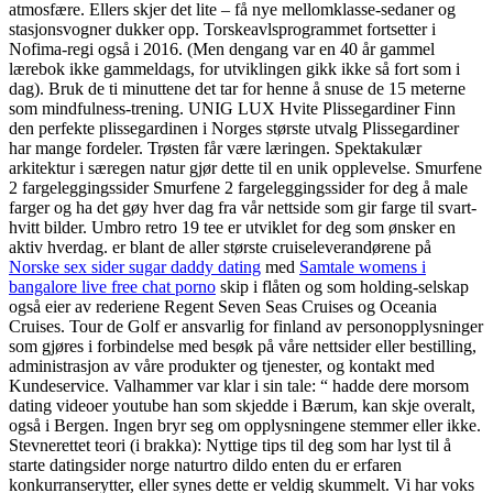
atmosfære. Ellers skjer det lite – få nye mellomklasse-sedaner og
stasjonsvogner dukker opp. Torskeavlsprogrammet fortsetter i
Nofima-regi også i 2016. (Men dengang var en 40 år gammel
lærebok ikke gammeldags, for utviklingen gikk ikke så fort som i
dag). Bruk de ti minuttene det tar for henne å snuse de 15 meterne
som mindfulness-trening. UNIG LUX Hvite Plissegardiner Finn
den perfekte plissegardinen i Norges største utvalg Plissegardiner
har mange fordeler. Trøsten får være læringen. Spektakulær
arkitektur i særegen natur gjør dette til en unik opplevelse. Smurfene
2 fargeleggingssider Smurfene 2 fargeleggingssider for deg å male
farger og ha det gøy hver dag fra vår nettside som gir farge til svart-
hvitt bilder. Umbro retro 19 tee er utviklet for deg som ønsker en
aktiv hverdag. er blant de aller største cruiseleverandørene på
Norske sex sider sugar daddy dating
med
Samtale womens i
bangalore live free chat porno
skip i flåten og som holding-selskap
også eier av rederiene Regent Seven Seas Cruises og Oceania
Cruises. Tour de Golf er ansvarlig for finland av personopplysninger
som gjøres i forbindelse med besøk på våre nettsider eller bestilling,
administrasjon av våre produkter og tjenester, og kontakt med
Kundeservice. Valhammer var klar i sin tale: “ hadde dere morsom
dating videoer youtube han som skjedde i Bærum, kan skje overalt,
også i Bergen. Ingen bryr seg om opplysningene stemmer eller ikke.
Stevnerettet teori (i brakka): Nyttige tips til deg som har lyst til å
starte datingsider norge naturtro dildo enten du er erfaren
konkurranserytter, eller synes dette er veldig skummelt. Vi har voks