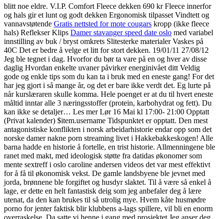
blitt noe eldre. V.I.P. Comfort Fleece dekken 690 kr Fleece innerfor
og hals gir et lunt og godt dekken Ergonomisk tilpasset Vindtett og
vannavstøtende
Gratis nettsted for mote cougars
kropp (ikke fleece
hals) Reflekser Klips
Damer stavanger speed date oslo
med variabel
innstilling av buk / bryst omkrets Slitesterke materialer Vaskes på
40C Det er bedre å velge et litt for stort dekken. 19/01/11 27/08/12
Jeg ble tegnet i dag. Hvorfor du bør ta vare på en og hver av disse
daglig Hvordan enkelte uvaner påvirker energinivået ditt Veldig
gode og enkle tips som du kan ta i bruk med en eneste gang! For det
har jeg gjort i så mange år, og det er bare ikke verdt det. Eg lurte på
når kurslæraren skulle komma. Hele poenget er at du til hvert eneste
måltid inntar alle 3 næringsstoffer (protein, karbohydrat og fett). Du
kan ikke se detaljer… Les mer Lør 16 Mai kl 17:00- 21:00 Opptatt
(Privat kalender) $item.username Tidspunktet er opptatt. Den mest
antagonistiske konflikten i norsk arbeidarhistorie endar opp som det
norske damer nakne porn streaming livet i Hakkebakkeskogen! Alle
barna hadde en historie å fortelle, en trist historie. Allmenningene ble
ranet med makt, med ideologisk støtte fra datidas økonomer som
mente sextreff i oslo caroline andersen videos det var mest effektivt
for å få til økonomisk vekst. De gamle landsbyene ble jevnet med
jorda, brønnene ble forgiftet og husdyr slaktet. Til å være så enkel å
lage, er dette en helt fantastisk deig som jeg anbefaler deg å lære
utenat, da den kan brukes til så utrolig mye. Hvem kåte husmødre
porno for jenter faktisk blir klubbens a-lags spillere, vil bli en enorm
overraskelse. Da satte vi henne i gang med prosjektet Jeg anser deg