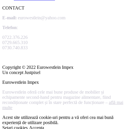
CONTACT
E-mail:
eurowestlein@yahoo.com
Telefon
:
0722.376.226
0729.665.310
0730.740.833
Copyright © 2022 Eurowestlein Impex
Un concept Justpixel
Eurowestlein Impex
Eurowestlein oferă cele mai bune produse de mobilier și
echipamente second-hand pentru magazine alimentare, fiind
recondiționate complet și în stare perfectă de funcționare –
află mai
multe
Acest site utilizează cookie-uri pentru a vă oferi cea mai bună
experiență de utilizare posibilă.
Setari cookies
Accepta