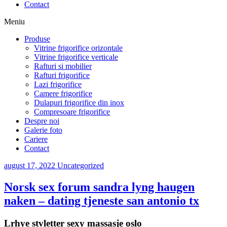
Contact
Meniu
Produse
Vitrine frigorifice orizontale
Vitrine frigorifice verticale
Rafturi si mobilier
Rafturi frigorifice
Lazi frigorifice
Camere frigorifice
Dulapuri frigorifice din inox
Compresoare frigorifice
Despre noi
Galerie foto
Cariere
Contact
august 17, 2022
Uncategorized
Norsk sex forum sandra lyng haugen
naken – dating tjeneste san antonio tx
Lrhye stvletter sexy massasje oslo