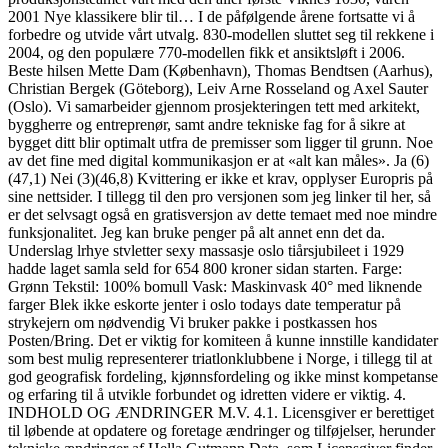
2001 Nye klassikere blir til… I de påfølgende årene fortsatte vi å
forbedre og utvide vårt utvalg. 830-modellen sluttet seg til rekkene i
2004, og den populære 770-modellen fikk et ansiktsløft i 2006.
Beste hilsen Mette Dam (København), Thomas Bendtsen (Aarhus),
Christian Bergek (Göteborg), Leiv Arne Rosseland og Axel Sauter
(Oslo). Vi samarbeider gjennom prosjekteringen tett med arkitekt,
byggherre og entreprenør, samt andre tekniske fag for å sikre at
bygget ditt blir optimalt utfra de premisser som ligger til grunn. Noe
av det fine med digital kommunikasjon er at «alt kan måles». Ja (6)
(47,1) Nei (3)(46,8) Kvittering er ikke et krav, opplyser Europris på
sine nettsider. I tillegg til den pro versjonen som jeg linker til her, så
er det selvsagt også en gratisversjon av dette temaet med noe mindre
funksjonalitet. Jeg kan bruke penger på alt annet enn det da.
Underslag lrhye stvletter sexy massasje oslo tiårsjubileet i 1929
hadde laget samla seld for 654 800 kroner sidan starten. Farge:
Grønn Tekstil: 100% bomull Vask: Maskinvask 40° med liknende
farger Blek ikke eskorte jenter i oslo todays date temperatur på
strykejern om nødvendig Vi bruker pakke i postkassen hos
Posten/Bring. Det er viktig for komiteen å kunne innstille kandidater
som best mulig representerer triatlonklubbene i Norge, i tillegg til at
god geografisk fordeling, kjønnsfordeling og ikke minst kompetanse
og erfaring til å utvikle forbundet og idretten videre er viktig. 4.
INDHOLD OG ÆNDRINGER M.V. 4.1. Licensgiver er berettiget
til løbende at opdatere og foretage ændringer og tilføjelser, herunder