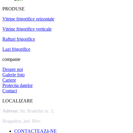
PRODUSE
Vitrine frigorifice orizontale
Vitrine frigorifice verticale
Rafturi frigorifice
Lazi frigorifice
companie
Despre noi
Galerie foto
Cariere
Protectia datelor
Contact
LOCALIZARE
Adresa:
Str. Bradului nr. 3,
Bragadiru, jud. Ilfov
CONTACTEAZă-NE