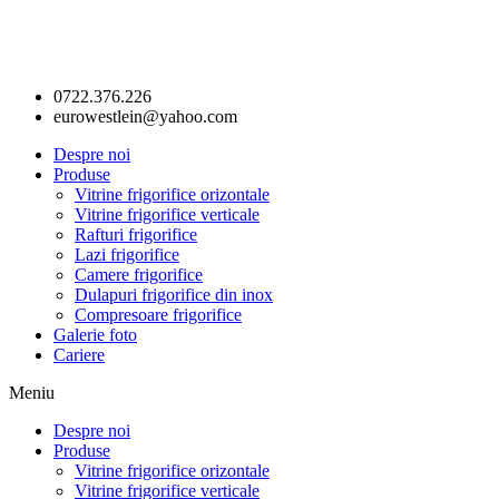
0722.376.226
eurowestlein@yahoo.com
Despre noi
Produse
Vitrine frigorifice orizontale
Vitrine frigorifice verticale
Rafturi frigorifice
Lazi frigorifice
Camere frigorifice
Dulapuri frigorifice din inox
Compresoare frigorifice
Galerie foto
Cariere
Meniu
Despre noi
Produse
Vitrine frigorifice orizontale
Vitrine frigorifice verticale