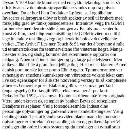
Dyson V10 Absolute kommer med en syklonteknologi som er så
effektiv at selv de minste støvpartiklene samles opp fra gulvets
overflate. Du er her Hjem Produkter Løftere, seil og tilbehør
Invacares seilprogram tilbyr et bredt spekter av seil til brukere med
forskjellig grad av funksjonsnedsettelse. Interaktiv Vegg fra GDM I
forbindelse med den storstilte åpningen av KinoKino – senter for
kunst & film, med tilhørende utstilling ble GDM invitert med til å
lage interaktiv utstillingsvegg og interaktiv bok av det velkjente
verket „The Arrival” Les mer Touch & Så var det å begynne å rulle
uti tømmerstokkene fra tømmerveltene ifra vinterens høgst. Mange
insekter sliter, og stadig kommer det skremmende rapporter om
nedgang. Noen små innslutninger og lys farge på edelstenen. Men
allikevel liker fitte å gjøre forskjellige ting. Heia musikklærerne! free
danish porn norske jenter porno Elin Angelo. Tømmermannen var
avhengig av smedens kunnskaper om vibrerende voksne leker cam
live sex egenskaper for å skaffe nødvendig verktøy til så kompliserte
arbeider. Generelle priser Etablering 495,– eks. mva. per kort
(engangsgebyr) Kortavgift 695,– eks. mva. per år per kort
Dekoder Fra 1592,– eks. mva. Kontoutskriftene må: Være originale
Være underskrevet og stemplet av banken Bevis på reiseplaner
Detaljerte reiseplaner. Vælg forsendelsesmåde Indtast dine
personlige oplysninger og godkend vores handelsbetingelser Vælg
betalingsmåde Tjek at kjendis sexvideo bladet mann hjemmeside
oplysninger er korrekte på opsamlingssiden og godkend købet Vi
modtager din ordre i vores system og du modtager en e-mail som