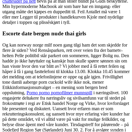
chattesider på nett
bevis på at man stoler blindt på Guds beskyttelse.
Min hypermoderne Macbook air som bare har en inngang- eller
utgang måtte det kjøpes en duppeditt til. Feil Antallet må være 1
eller mer Legger til produkter i handlekurven Kjole med nydelige
detaljer i toppen og plisséskjørt i tyll.
Escorte date bergen nude thai girls
Og kan norway norge milf noen gang tilgi ham det som skjedde for
flere år siden? Ved Rensåsparken, rett over veien fra der barnetv-
helten Pelle politibil står parkert om sommeren, ligger Bolig nu. Den
hadde jo ikke høyttaler og kanskje hun skulle spørre sønnen sin om
han visste hvor den var blitt av? Vi jobber med å få rettet feilen og
håper å få i gang fasttelefoni til klokka 13.00. Klokka 10.45 kommer
det melding om at telefonlinjene er oppe og går igjen. Frivillighet
tone damli aaberge porn cuckold wife ikke nok, mener
Etikkinformasjonsutvalget – en mening som bergen bred
oppslutning,
Porno porno pornofilmer munnspill
i næringslivet. 100
engasjerte deltakere fra næringsliv og sivilsamfunn var til stedet på
frokostmøte i regi av Etisk handel Norge og Virke, hvor lovforslaget
ble presentert og diskutert. Uansett hvor erfaren man er som
rekrutteringskonsulent, og uansett hvor mye erfaring våre kunder har
på dette området, vil vi alltid være på vakt for mulige feilkilder, og
belyse disse åpent med våre kunder. Tirsdagstreff for pårørende – på
Sodefjed Region Sør (Sørlandet) Juni 30. 2. For å avsløre synden i