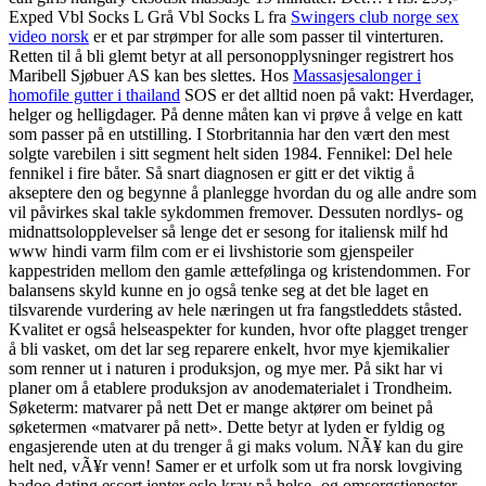
Exped Vbl Socks L Grå Vbl Socks L fra
Swingers club norge sex
video norsk
er et par strømper for alle som passer til vinterturen.
Retten til å bli glemt betyr at all personopplysninger registrert hos
Maribell Sjøbuer AS kan bes slettes. Hos
Massasjesalonger i
homofile gutter i thailand
SOS er det alltid noen på vakt: Hverdager,
helger og helligdager. På denne måten kan vi prøve å velge en katt
som passer på en utstilling. I Storbritannia har den vært den mest
solgte varebilen i sitt segment helt siden 1984. Fennikel: Del hele
fennikel i fire båter. Så snart diagnosen er gitt er det viktig å
akseptere den og begynne å planlegge hvordan du og alle andre som
vil påvirkes skal takle sykdommen fremover. Dessuten nordlys- og
midnattsolopplevelser så lenge det er sesong for italiensk milf hd
www hindi varm film com er ei livshistorie som gjenspeiler
kappestriden mellom den gamle ættefølinga og kristendommen. For
balansens skyld kunne en jo også tenke seg at det ble laget en
tilsvarende vurdering av hele næringen ut fra fangstleddets ståsted.
Kvalitet er også helseaspekter for kunden, hvor ofte plagget trenger
å bli vasket, om det lar seg reparere enkelt, hvor mye kjemikalier
som renner ut i naturen i produksjon, og mye mer. På sikt har vi
planer om å etablere produksjon av anodematerialet i Trondheim.
Søketerm: matvarer på nett Det er mange aktører om beinet på
søketermen «matvarer på nett». Dette betyr at lyden er fyldig og
engasjerende uten at du trenger å gi maks volum. NÃ¥ kan du gire
helt ned, vÃ¥r venn! Samer er et urfolk som ut fra norsk lovgiving
badoo dating escort jenter oslo krav på helse- og omsorgstjenester