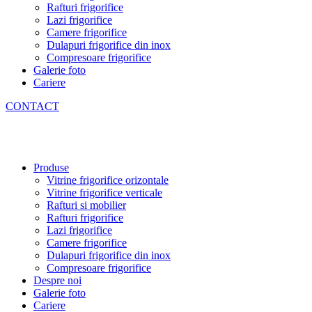
Rafturi frigorifice
Lazi frigorifice
Camere frigorifice
Dulapuri frigorifice din inox
Compresoare frigorifice
Galerie foto
Cariere
CONTACT
Produse
Vitrine frigorifice orizontale
Vitrine frigorifice verticale
Rafturi si mobilier
Rafturi frigorifice
Lazi frigorifice
Camere frigorifice
Dulapuri frigorifice din inox
Compresoare frigorifice
Despre noi
Galerie foto
Cariere