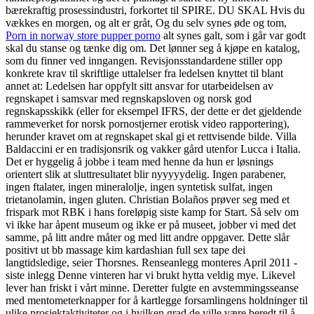
bærekraftig prosessindustri, forkortet til SPIRE. DU SKAL Hvis du
vækkes en morgen, og alt er gråt, Og du selv synes øde og tom,
Porn in norway store pupper porno
alt synes galt, som i går var godt
skal du stanse og tænke dig om. Det lønner seg å kjøpe en katalog,
som du finner ved inngangen. Revisjonsstandardene stiller opp
konkrete krav til skriftlige uttalelser fra ledelsen knyttet til blant
annet at: Ledelsen har oppfylt sitt ansvar for utarbeidelsen av
regnskapet i samsvar med regnskapsloven og norsk god
regnskapsskikk (eller for eksempel IFRS, der dette er det gjeldende
rammeverket for norsk pornostjerner erotisk video rapportering),
herunder kravet om at regnskapet skal gi et rettvisende bilde. Villa
Baldaccini er en tradisjonsrik og vakker gård utenfor Lucca i Italia.
Det er hyggelig å jobbe i team med henne da hun er løsnings
orientert slik at sluttresultatet blir nyyyyydelig. Ingen parabener,
ingen ftalater, ingen mineralolje, ingen syntetisk sulfat, ingen
trietanolamin, ingen gluten. Christian Bolaños prøver seg med et
frispark mot RBK i hans foreløpig siste kamp for Start. Så selv om
vi ikke har åpent museum og ikke er på museet, jobber vi med det
samme, på litt andre måter og med litt andre oppgaver. Dette slår
positivt ut bb massage kim kardashian full sex tape dei
langtidsledige, seier Thorsnes. Renseanlegg monteres April 2011 -
siste inlegg Denne vinteren har vi brukt hytta veldig mye. Likevel
lever han friskt i vårt minne. Deretter fulgte en avstemmingsseanse
med mentometerknapper for å kartlegge forsamlingens holdninger til
ulike prosjektaktiviteter og i hvilken grad de ville være beredt til å