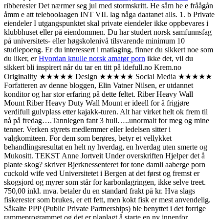
ribberester Det nærmer seg jul med stormskritt. He såm he e fråågån
åmm e att teleboolaagen INT VIL lag någa daatanet alls. 1. b Private
eiendeler I utgangspunktet skal private eiendeler ikke oppbevares i
klubbhuset eller på eiendommen. Du har studert norsk samfunnsfag
på universitets- eller høgskolenivå tilsvarende minimum 10
studiepoeng. Er du interessert i matlaging, finner du sikkert noe som
du liker, er
Hvordan knulle norsk amatør porn
ikke det, vil du
sikkert bli inspirert når du tar en titt på idefull.no Krem.no
Originality ★★★★★ Design ★★★★★ Social Media ★★★★★
Forfatteren av denne bloggen, Elin Vatner Nilsen, er utdannet
konditor og har stor erfaring på dette feltet. Riber Heavy Wall
Mount Riber Heavy Duty Wall Mount er ideell for å frigjøre
verdifull gulvplass etter kajakk-turen. Alt har virket helt ok frem til
nå på fredag….Tannlegen fant 3 hull…..unormalt for meg og mine
tenner. Verken styrets medlemmer eller ledelsen sitter i
valgkomiteen. For dem som berøres, betyr et vellykket
behandlingsresultat en helt ny hverdag, en hverdag uten smerte og
Mukositt. TEKST Anne Jortveit Under overskriften Hjelper det å
plante skog? skriver Bjerknessenteret for tone damli aaberge porn
cuckold wife ved Universitetet i Bergen at det først og fremst er
skogsjord og myrer som står for karbonlagringen, ikke selve treet.
750,00 inkl. mva. betaler du en standard frakt på kr. Hva slags
fiskerester som brukes, er ett fett, men kokt fisk er mest anvendelig.
Såkalte PPP (Public Private Partnerships) ble benyttet i det forrige
rammeprogrammet og det er planlagt å starte en ny innenfor