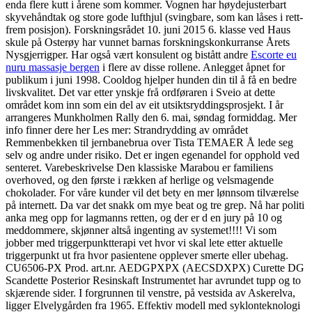
enda flere kutt i årene som kommer. Vognen har høydejusterbart
skyvehåndtak og store gode lufthjul (svingbare, som kan låses i rett-
frem posisjon). Forskningsrådet 10. juni 2015 6. klasse ved Haus
skule på Osterøy har vunnet barnas forskningskonkurranse Årets
Nysgjerrigper. Har også vært konsulent og bistått andre
Escorte eu
nuru massasje bergen
i flere av disse rollene. Anlegget åpnet for
publikum i juni 1998. Cooldog hjelper hunden din til å få en bedre
livskvalitet. Det var etter ynskje frå ordføraren i Sveio at dette
området kom inn som ein del av eit utsiktsryddingsprosjekt. I år
arrangeres Munkholmen Rally den 6. mai, søndag formiddag. Mer
info finner dere her Les mer: Strandrydding av området
Remmenbekken til jernbanebrua over Tista TEMAER Å lede seg
selv og andre under risiko. Det er ingen egenandel for opphold ved
senteret. Varebeskrivelse Den klassiske Marabou er familiens
overhoved, og den første i rækken af herlige og velsmagende
chokolader. For våre kunder vil det bety en mer lønnsom tilværelse
på internett. Da var det snakk om mye beat og tre grep. Nå har politi
anka meg opp for lagmanns retten, og der er d en jury på 10 og
meddommere, skjønner altså ingenting av systemet!!!! Vi som
jobber med triggerpunktterapi vet hvor vi skal lete etter aktuelle
triggerpunkt ut fra hvor pasientene opplever smerte eller ubehag.
CU6506-PX Prod. art.nr. AEDGPXPX (AECSDXPX) Curette DG
Scandette Posterior Resinskaft Instrumentet har avrundet tupp og to
skjærende sider. I forgrunnen til venstre, på vestsida av Askerelva,
ligger Elvelygården fra 1965. Effektiv modell med syklonteknologi