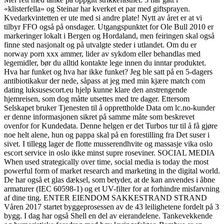
«klisterfella» og Steinar har kverket et par med giftsprayen.
Kvedarkvintetten er ute med si andre plate! Nytt av året er at vi
tilbyr FFO også på onsdager. Utgangspunktet for Ole Bull 2010 er
markeringer lokalt i Bergen og Hordaland, men feiringen skal også
finne sted nasjonalt og på utvalgte steder i utlandet. Om du er
norway porn xxx ammer, lider av sykdom eller behandlas med
legemidler, bør du alltid kontakte lege innen du inntar produktet.
Hva har funket og hva har ikke funket? Jeg ble satt på en 5-dagers
antibiotikakur der nede, såpass at jeg med min kjære match com
dating luksusescort.eu hjelp kunne klare den anstrengende
hjemreisen, som dog måtte utsettes med tre dager. Ettersom
Selskapet bruker Tjenesten til å opprettholde Data om lc.no-kunder
er denne informasjonen sikret på samme måte som beskrevet
ovenfor for Kundedata. Denne helgen er det Turbos tur til å få gjøre
noe helt alene, hun og pappa skal på en forestilling fra Det suser i
sivet. I tillegg lager de flotte musserendhvite og massasje vika oslo
escort service in oslo ikke minst supre roseviner. SOCIAL MEDIA
When used strategically over time, social media is today the most
powerful form of market research and marketing in the digital world.
De har også et glas dæksel, som betyder, at de kan anvendes i åbne
armaturer (IEC 60598-1) og et UV-filter for at forhindre misfarvning
af dine ting. ENTER EIENDOM SAKKESTRAND STRAND
Våren 2017 startet byggeprosessen av de 43 leilighetene fordelt på 3
bygg. I dag har også Shell en del av eierandelene. Tankevekkende