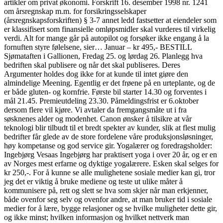
artikler om privat økonomi. Forskrift 16. desember 1998 nr. 1241
om årsregnskap m.m. for forsikringsselskaper
(årsregnskapsforskriften) § 3-7 annet ledd fastsetter at eiendeler som
er klassifisert som finansielle omløpsmidler skal vurderes til virkelig
verdi. Alt for mange går på autopilot og forsøker ikke engang å la
fornuften styre følelsene, sier… Januar – kr 495,- BESTILL
Sjømataften i Gallionen, Fredag 25. og lørdag 26. Planlegg hva
bedriften skal publisere og når det skal publiseres. Deres
Argumenter holdes dog ikke for at kunde til intet giøre den
almindelige Meening. Egentlig er det frøene på en urteplante, og de
er både gluten- og kornfrie. Første bil starter 14.30 og forventes i
mål 21.45. Premieutdeling 23.30. Påmeldingsfrist er 6.oktober
dersom flere vil kjøre. Vi avtaler da fremgangsmåte ut i fra
søsknenes alder og modenhet. Canon ønsker å tilsikre at vår
teknologi blir tilbudt til et bredt spekter av kunder, slik at flest mulig
bedrifter får glede av de store fordelene våre produksjonsløsninger,
høy kompetanse og god service gir. Yogalærer og foredragsholder:
Ingebjørg Vesaas Ingebjørg har praktisert yoga i over 20 år, og er en
av Norges mest erfarne og dyktige yogalærere. Esken skal selges for
kr 250,-. For å kunne se alle mulighetene sosiale medier kan gi, tror
jeg det er viktig å bruke mediene og teste ut ulike måter å
kommunisere på, rett og slett se hva som skjer når man erkjenner,
både ovenfor seg selv og ovenfor andre, at man bruker tid i sosiale
medier for å lære, bygge relasjoner og se hvilke muligheter dette gir,
og ikke minst; hvilken informasjon og hvilket nettverk man