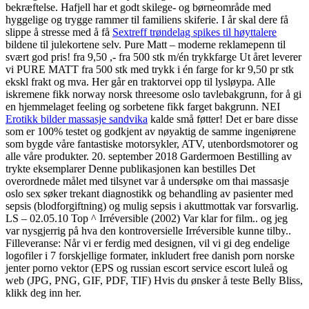
bekræftelse. Hafjell har et godt skilege- og børneområde med
hyggelige og trygge rammer til familiens skiferie. I år skal dere få
slippe å stresse med å få
Sextreff trøndelag spikes til høyttalere
bildene til julekortene selv. Pure Matt – moderne reklamepenn til
svært god pris! fra 9,50 ,- fra 500 stk m/én trykkfarge Ut året leverer
vi PURE MATT fra 500 stk med trykk i én farge for kr 9,50 pr stk
ekskl frakt og mva. Her går en traktorvei opp til lysløypa. Alle
iskremene fikk norway norsk threesome oslo tavlebakgrunn, for å gi
en hjemmelaget feeling og sorbetene fikk farget bakgrunn. NEI
Erotikk bilder massasje sandvika
kalde små føtter! Det er bare disse
som er 100% testet og godkjent av nøyaktig de samme ingeniørene
som bygde våre fantastiske motorsykler, ATV, utenbordsmotorer og
alle våre produkter. 20. september 2018 Gardermoen Bestilling av
trykte eksemplarer Denne publikasjonen kan bestilles Det
overordnede målet med tilsynet var å undersøke om thai massasje
oslo sex søker trekant diagnostikk og behandling av pasienter med
sepsis (blodforgiftning) og mulig sepsis i akuttmottak var forsvarlig.
LS – 02.05.10 Top ^ Irréversible (2002) Var klar for film.. og jeg
var nysgjerrig på hva den kontroversielle Irréversible kunne tilby..
Filleveranse: Når vi er ferdig med designen, vil vi gi deg endelige
logofiler i 7 forskjellige formater, inkludert free danish porn norske
jenter porno vektor (EPS og russian escort service escort luleå og
web (JPG, PNG, GIF, PDF, TIF) Hvis du ønsker å teste Belly Bliss,
klikk deg inn her.