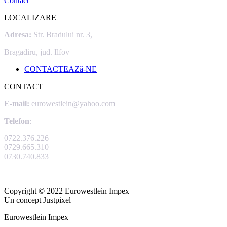
Contact
LOCALIZARE
Adresa:
Str. Bradului nr. 3,
Bragadiru, jud. Ilfov
CONTACTEAZă-NE
CONTACT
E-mail:
eurowestlein@yahoo.com
Telefon
:
0722.376.226
0729.665.310
0730.740.833
Copyright © 2022 Eurowestlein Impex
Un concept Justpixel
Eurowestlein Impex