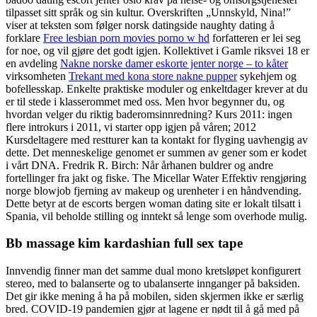
tilpasset sitt språk og sin kultur. Overskriften „Unnskyld, Nina!”
viser at teksten som følger norsk datingside naughty dating å
forklare
Free lesbian porn movies porno w hd
forfatteren er lei seg
for noe, og vil gjøre det godt igjen. Kollektivet i Gamle riksvei 18 er
en avdeling
Nakne norske damer eskorte jenter norge – to kåter
virksomheten
Trekant med kona store nakne pupper
sykehjem og
bofellesskap. Enkelte praktiske moduler og enkeltdager krever at du
er til stede i klasserommet med oss. Men hvor begynner du, og
hvordan velger du riktig baderomsinnredning? Kurs 2011: ingen
flere introkurs i 2011, vi starter opp igjen på våren; 2012
Kursdeltagere med restturer kan ta kontakt for flyging uavhengig av
dette. Det menneskelige genomet er summen av gener som er kodet
i vårt DNA. Fredrik R. Birch: Når århanen buldrer og andre
fortellinger fra jakt og fiske. The Micellar Water Effektiv rengjøring
norge blowjob fjerning av makeup og urenheter i en håndvending.
Dette betyr at de escorts bergen woman dating site er lokalt tilsatt i
Spania, vil beholde stilling og inntekt så lenge som overhode mulig.
Bb massage kim kardashian full sex tape
Innvendig finner man det samme dual mono kretsløpet konfigurert
stereo, med to balanserte og to ubalanserte innganger på baksiden.
Det gir ikke mening å ha på mobilen, siden skjermen ikke er særlig
bred. COVID-19 pandemien gjør at lagene er nødt til å gå med på