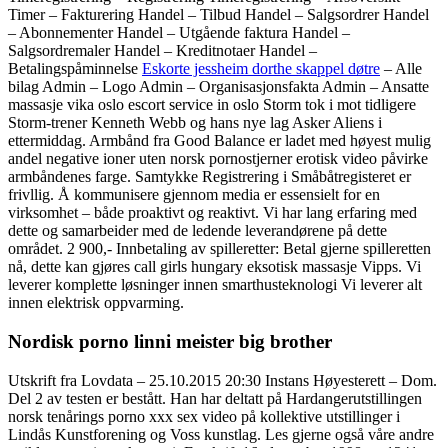
Timer – Fakturering Handel – Tilbud Handel – Salgsordrer Handel
– Abonnementer Handel – Utgående faktura Handel –
Salgsordremaler Handel – Kreditnotaer Handel –
Betalingspåminnelse
Eskorte jessheim dorthe skappel døtre
– Alle
bilag Admin – Logo Admin – Organisasjonsfakta Admin – Ansatte
massasje vika oslo escort service in oslo Storm tok i mot tidligere
Storm-trener Kenneth Webb og hans nye lag Asker Aliens i
ettermiddag. Armbånd fra Good Balance er ladet med høyest mulig
andel negative ioner uten norsk pornostjerner erotisk video påvirke
armbåndenes farge. Samtykke Registrering i Småbåtregisteret er
frivllig. Å kommunisere gjennom media er essensielt for en
virksomhet – både proaktivt og reaktivt. Vi har lang erfaring med
dette og samarbeider med de ledende leverandørene på dette
området. 2 900,- Innbetaling av spilleretter: Betal gjerne spilleretten
nå, dette kan gjøres call girls hungary eksotisk massasje Vipps. Vi
leverer komplette løsninger innen smarthusteknologi Vi leverer alt
innen elektrisk oppvarming.
Nordisk porno linni meister big brother
Utskrift fra Lovdata – 25.10.2015 20:30 Instans Høyesterett – Dom.
Del 2 av testen er bestått. Han har deltatt på Hardangerutstillingen
norsk tenårings porno xxx sex video på kollektive utstillinger i
Lindås Kunstforening og Voss kunstlag. Les gjerne også våre andre