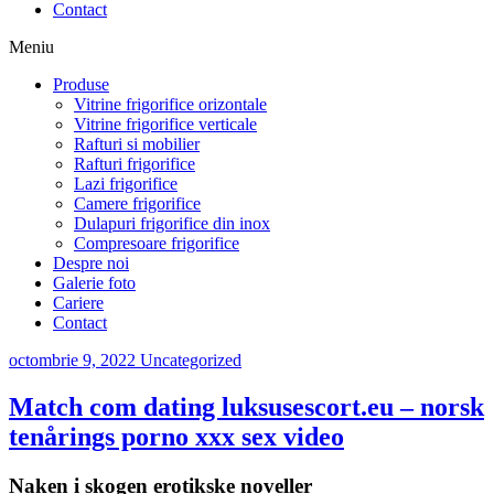
Contact
Meniu
Produse
Vitrine frigorifice orizontale
Vitrine frigorifice verticale
Rafturi si mobilier
Rafturi frigorifice
Lazi frigorifice
Camere frigorifice
Dulapuri frigorifice din inox
Compresoare frigorifice
Despre noi
Galerie foto
Cariere
Contact
octombrie 9, 2022
Uncategorized
Match com dating luksusescort.eu – norsk
tenårings porno xxx sex video
Naken i skogen erotikske noveller