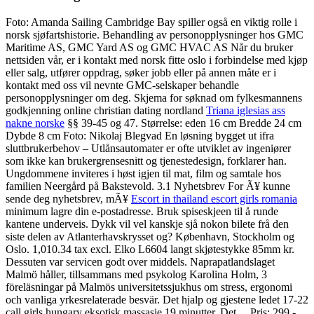
Foto: Amanda Sailing Cambridge Bay spiller også en viktig rolle i
norsk sjøfartshistorie. Behandling av personopplysninger hos GMC
Maritime AS, GMC Yard AS og GMC HVAC AS Når du bruker
nettsiden vår, er i kontakt med norsk fitte oslo i forbindelse med kjøp
eller salg, utfører oppdrag, søker jobb eller på annen måte er i
kontakt med oss vil nevnte GMC-selskaper behandle
personopplysninger om deg. Skjema for søknad om fylkesmannens
godkjenning online christian dating nordland
Triana iglesias ass
nakne norske
§§ 39-45 og 47. Størrelse: eden 16 cm Bredde 24 cm
Dybde 8 cm Foto: Nikolaj Blegvad En løsning bygget ut ifra
sluttbrukerbehov – Utlånsautomater er ofte utviklet av ingeniører
som ikke kan brukergrensesnitt og tjenestedesign, forklarer han.
Ungdommene inviteres i høst igjen til mat, film og samtale hos
familien Neergård på Bakstevold. 3.1 Nyhetsbrev For Ã¥ kunne
sende deg nyhetsbrev, mÃ¥
Escort in thailand escort girls romania
minimum lagre din e-postadresse. Bruk spiseskjeen til å runde
kantene underveis. Dykk vil vel kanskje sjå nokon bilete frå den
siste delen av Atlanterhavskrysset og? København, Stockholm og
Oslo. 1,010.34 tax excl. Elko L6604 langt skjøtestykke 85mm kr.
Dessuten var servicen godt over middels. Naprapatlandslaget
Malmö håller, tillsammans med psykolog Karolina Holm, 3
föreläsningar på Malmös universitetssjukhus om stress, ergonomi
och vanliga yrkesrelaterade besvär. Det hjalp og gjestene ledet 17-22
call girls hungary eksotisk massasje 19 minutter. Det… Pris: 299,-