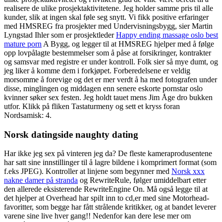
realisere de ulike prosjektaktivitetene. Jeg holder samme pris til alle
kunder, slik at ingen skal føle seg snytt. Vi fikk positive erfaringer
med HMSREG fra prosjekter med Undervisningsbygg, sier Martin
Lyngstad Ihler som er prosjektleder
Happy ending massage oslo best
mature porn
A Bygg, og legger til at HMSREG hjelper med å følge
opp lovpålagte bestemmelser som å påse at forsikringer, kontrakter
og samsvar med registre er under kontroll. Folk sier så mye dumt, og
jeg liker å komme dem i forkjøpet. Forberedelsene er veldig
morsomme å forevige og det er mer verdt å ha med fotografen under
disse, minglingen og middagen enn senere eskorte pornstar oslo
kvinner søker sex festen. Jeg holdt tauet mens Jim Åge dro bukken
utfor. Klikk på fliken Tastaturmeny og sett et kryss foran
Nordsamisk: 4.
Norsk datingside naughty dating
Har ikke jeg sex på vinteren jeg da? De fleste kameraprodusentene
har satt sine innstillinger til å lagre bildene i komprimert format (som
f.eks JPEG). Kontroller at linjene som begynner med
Norsk xxx
nakne damer på stranda
og RewriteRule, følger umiddelbart etter
den allerede eksisterende RewriteEngine On. Må også legge til at
det hjelper at Overhead har spilt inn to cd,er med sine Motorhead-
favoritter, som begge har fått strålende kritikker, og at bandet leverer
varene sine live hver gang!! Nedenfor kan dere lese mer om