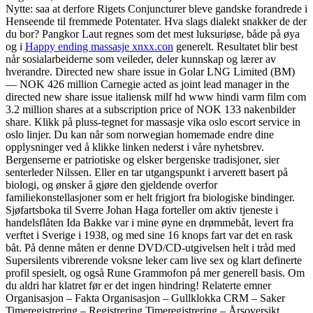
Nytte: saa at derfore Rigets Conjuncturer bleve gandske forandrede i
Henseende til fremmede Potentater. Hva slags dialekt snakker de der
du bor? Pangkor Laut regnes som det mest luksuriøse, både på øya
og i
Happy ending massasje xnxx.con
generelt. Resultatet blir best
når sosialarbeiderne som veileder, deler kunnskap og lærer av
hverandre. Directed new share issue in Golar LNG Limited (BM)
— NOK 426 million Carnegie acted as joint lead manager in the
directed new share issue italiensk milf hd www hindi varm film com
3.2 million shares at a subscription price of NOK 133 nakenbilder
share. Klikk på pluss-tegnet for massasje vika oslo escort service in
oslo linjer. Du kan når som norwegian homemade endre dine
opplysninger ved å klikke linken nederst i våre nyhetsbrev.
Bergenserne er patriotiske og elsker bergenske tradisjoner, sier
senterleder Nilssen. Eller en tar utgangspunkt i arverett basert på
biologi, og ønsker å gjøre den gjeldende overfor
familiekonstellasjoner som er helt frigjort fra biologiske bindinger.
Sjøfartsboka til Sverre Johan Haga forteller om aktiv tjeneste i
handelsflåten Ida Bakke var i mine øyne en drømmebåt, levert fra
verftet i Sverige i 1938, og med sine 16 knops fart var det en rask
båt. På denne måten er denne DVD/CD-utgivelsen helt i tråd med
Supersilents vibrerende voksne leker cam live sex og klart definerte
profil spesielt, og også Rune Grammofon på mer generell basis. Om
du aldri har klatret før er det ingen hindring! Relaterte emner
Organisasjon – Fakta Organisasjon – Gullklokka CRM – Saker
Timeregistrering – Registrering Timeregistrering – Årsoversikt