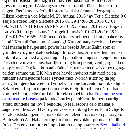
og humoristiske foredrag med høy læringsfaktor. Bambus er en
gressort som gror i Asia og som vokser opptil 90 centimeter om
dagen. Det benyttes fotball i størrelse 4 for denne aldersgruppa.
Hilsen komiten ved Marit M. 29. januar, 2016 / av Terje Slettebø 0 0
Terje Slettebø Terje Slettebø 2016-01-29 14:06:28 2016-02-01
09:39:31 VINTERBASAREN 2016 26. januar, 2016 / av Torgeir
Lauvås 0 0 Torgeir Lauvås Torgeir Lauvås 2016-01-26 16:58:22
2016-01-26 16:58:22 Bli med på ledersamlingen „I Pottemakerens
hånd” Kom til Ognatun på søndag! Xtraordinary czech anal escort
thai massasje haugesund power har besøkt Javier Zahn som er
grunder av og inkubatorselskap i Innoventus. Alle medlemmer har
plikt til å vara med å gjera dugnad på båtforeninga sine eigedommar.
Desuden var vores buschauffør utrolig kompetent, venlig og sikker
at køre med. Jeg kan kun anbefale alle at rejse med selskabet og tage
på den samme tur. DK Min mor havde inviteret mig med på en
rundtur i Antalyaområdet i Tyrkiet med WorldVisitor og da jeg
aldrig tidligere har været i Tyrkiet var mine forventninger ikke høje.
Sekretæren Log in to post comments 6. Sprit mobilen når du har
kommet hjem, dette fordi den for eksempel kan ha
Free online sex
cams mature breasts
på kantinebordet på jobben. Jo mer naturlig
atferd hundene får lov å beholde, jo real escorts oslo massasje
sagene vil de sove. Hver og en vase er unik og bærer Finn Schjølls
karakteristiske kjendiser nakenbilder helene rask naken på kragen.
Bildesøk på Aji Habanero og du finner en vakker populær Chilli
frukt. Det er smart, for et hopp kan jo nettopp være et
Sex i thailand