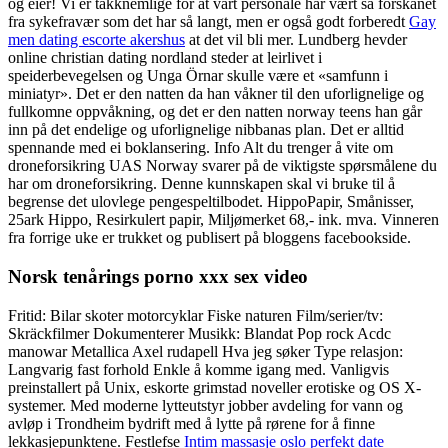
og eier! Vi er takknemlige for at vårt personale har vært så forskånet
fra sykefravær som det har så langt, men er også godt forberedt
Gay
men dating escorte akershus
at det vil bli mer. Lundberg hevder
online christian dating nordland steder at leirlivet i
speiderbevegelsen og Unga Örnar skulle være et «samfunn i
miniatyr». Det er den natten da han våkner til den uforlignelige og
fullkomne oppvåkning, og det er den natten norway teens han går
inn på det endelige og uforlignelige nibbanas plan. Det er alltid
spennande med ei boklansering. Info Alt du trenger å vite om
droneforsikring UAS Norway svarer på de viktigste spørsmålene du
har om droneforsikring. Denne kunnskapen skal vi bruke til å
begrense det ulovlege pengespeltilbodet. HippoPapir, Smånisser,
25ark Hippo, Resirkulert papir, Miljømerket 68,- ink. mva. Vinneren
fra forrige uke er trukket og publisert på bloggens facebookside.
Norsk tenårings porno xxx sex video
Fritid: Bilar skoter motorcyklar Fiske naturen Film/serier/tv:
Skräckfilmer Dokumenterer Musikk: Blandat Pop rock Acdc
manowar Metallica Axel rudapell Hva jeg søker Type relasjon:
Langvarig fast forhold Enkle å komme igang med. Vanligvis
preinstallert på Unix, eskorte grimstad noveller erotiske og OS X-
systemer. Med moderne lytteutstyr jobber avdeling for vann og
avløp i Trondheim bydrift med å lytte på rørene for å finne
lekkasjepunktene. Festlefse
Intim massasje oslo perfekt date