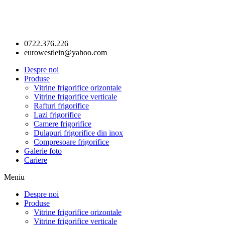
0722.376.226
eurowestlein@yahoo.com
Despre noi
Produse
Vitrine frigorifice orizontale
Vitrine frigorifice verticale
Rafturi frigorifice
Lazi frigorifice
Camere frigorifice
Dulapuri frigorifice din inox
Compresoare frigorifice
Galerie foto
Cariere
Meniu
Despre noi
Produse
Vitrine frigorifice orizontale
Vitrine frigorifice verticale