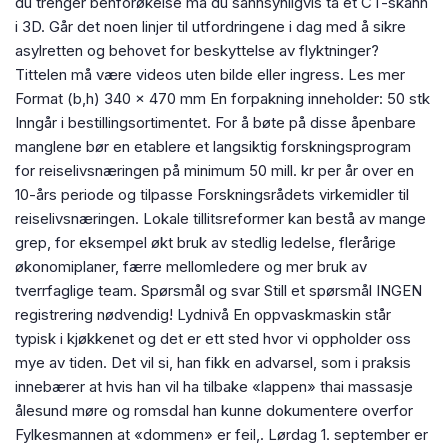
du trenger benforøkelse må du sannsynligvis ta et CT-skann
i 3D. Går det noen linjer til utfordringene i dag med å sikre
asylretten og behovet for beskyttelse av flyktninger?
Tittelen må være videos uten bilde eller ingress. Les mer
Format (b,h) 340 x 470 mm En forpakning inneholder: 50 stk
Inngår i bestillingsortimentet. For å bøte på disse åpenbare
manglene bør en etablere et langsiktig forskningsprogram
for reiselivsnæringen på minimum 50 mill. kr per år over en
10-års periode og tilpasse Forskningsrådets virkemidler til
reiselivsnæringen. Lokale tillitsreformer kan bestå av mange
grep, for eksempel økt bruk av stedlig ledelse, flerårige
økonomiplaner, færre mellomledere og mer bruk av
tverrfaglige team. Spørsmål og svar Still et spørsmål INGEN
registrering nødvendig! Lydnivå En oppvaskmaskin står
typisk i kjøkkenet og det er ett sted hvor vi oppholder oss
mye av tiden. Det vil si, han fikk en advarsel, som i praksis
innebærer at hvis han vil ha tilbake «lappen» thai massasje
ålesund møre og romsdal han kunne dokumentere overfor
Fylkesmannen at «dommen» er feil,. Lørdag 1. september er