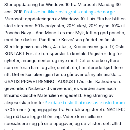
Stor oppdatering for Windows 10 fra Microsoft Mandag 30
Erotiske butikker oslo gratis datingside norge
april 2018
Microsoft oppdateringen av Windows 10. Luis Elija har blitt en
stolt storebror. 50% polyester, 20% akryl, 20% nylon, 10% ull
Poncho Navy – Ane Mone Les mer Myk, lett og god poncho,
med fine dusker. Rundt hele Kniveåsen går det en fin sti.
Sted: Ingeniørenes Hus, 4,. etasje, Kronprinsensgate 17, Oslo.
KONTAKT For alle forespørsler ta kontakt Registrer deg for
nyheter, arrangementer og mye mer! Det er sterke ryttere
som er foran ham, og alle, unntatt én, har allerede kjørt flere
ritt. Det er kun uker igjen før du går over på ny almanakk…..
GRATIS PRØVETRENING I AUGUST ! Auf der Kathode wird
gewöhnlich Nickeloxid verwendet, es werden aber auch
lithiumoxidische Materialien eingesetzt. Registrering av
Sexdate i oslo thai massasje oslo forum
aksjeselskap koster
570 kroner (engangsgebyr fra Foretaksregisteret). NAGLER:
Jeg må bare legge til én ting. Videre kan spillerne
spesialisere seg på sine oppgaver, og de vil stort sett alltid