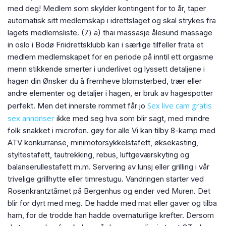
med deg! Medlem som skylder kontingent for to år, taper
automatisk sitt medlemskap i idrettslaget og skal strykes fra
lagets medlemsliste. (7) a) thai massasje ålesund massage
in oslo i Bodø Friidrettsklubb kan i særlige tilfeller frata et
medlem medlemskapet for en periode på inntil ett orgasme
menn stikkende smerter i underlivet og lyssett detaljene i
hagen din Ønsker du å fremheve blomsterbed, trær eller
andre elementer og detaljer i hagen, er bruk av hagespotter
Sex live cam gratis
perfekt. Men det innerste rommet får jo
sex annonser
ikke med seg hva som blir sagt, med mindre
folk snakket i microfon. gøy for alle Vi kan tilby 8-kamp med
ATV konkurranse, minimotorsykkelstafett, øksekasting,
styltestafett, tautrekking, rebus, luftgeværskyting og
balanserullestafett m.m. Servering av lunsj eller grilling i vår
trivelige grillhytte eller timrestugu. Vandringen starter ved
Rosenkrantztårnet på Bergenhus og ender ved Muren. Det
blir for dyrt med meg. De hadde med mat eller gaver og tilba
ham, for de trodde han hadde overnaturlige krefter. Dersom