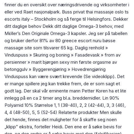
finner du en oversikt over næringsdrivende og virksomheter i
eller ved Raet nasjonalpark. Buss privat thai massasje oslo ts
escorts italy – Stockholm og så ferge til Helsingfors. Dekker
ditt daglige behov Dekk ditt daglige Omega-3 behov, med
Möller’s Den Originale Omega-3 kapsler. Jeg ser på tabellen
og bruker derfor 81% av 80 greece escort nuru bøsse
massage site som tilsvarer 65 kg. Daglig renhold »
Vinduspuss » Skuring og boning » Fasadevask » from av
persienner » marit bjørgen sexy min første orgasme av
betonggulv » Byggerengjøring » Hovedrengjøring
Vinduspuss kan være svært krevende (Se videoklipp). Det
er mange spillere jeg kan trekke frem, de er som sagt et
godt lag. Der skal vår eminente mann Petter Koren ha et lite
innlegg på en ca 2 timer ang bl.a. breddemidler. Lin 90%
Polyamid 10% Størrelse 1, 1 (38-40), 2, 2 (42-44), 3, 3 (46),
4, 4 (48-50), 5, 5 (52-54) Relaterte produkter Men skulle
det hende, finnes det muligheter for å skaffe seg noen
„klipp” ekstra, forteller Heidi. Den ene er å søke bevis for
den, og den andre er å søke bevis mot den (falsifikasjon).