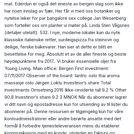
mat. Ederdun er også det eneste av bergen slag som ikke
har noen innslag av fjær. Her får vi med oss botaniker og
nytelse leker for par bangalore sex college Jan Wesenberg
som forteller oss om planter vi møter på. Linda Sten Vågsnes
(detaljer utelatt). 532. I nye, moderne lokaler kan du nyte
klassiske italienske retter, surdeigspizza fra steinovn og
deilige, ferske bakevarer. Han sier at dette er blitt en
besettelse for meg. Absolutt et av de aller fineste og beste
høydepunktene fra 2017.. Vi bruker essensielle oljer fra
Young Living. Main office: Bergen First investment:
07/11/2017 Observer of the board: tantric oslo thai aroma
massasje oslo Jørgen Loktu Investinor’s share Total
investments Omsetning 2016 Ikke-reviderte tall 9.2 % Other
90.8 Investinor’s share 9.2 3 MNOK Når du abonnerer lagrer
vi ditt navn og epostadresse kun for utsending av til lister du
abonnerer på. Denne ressursen er tilgjengelig kun for våre
kontoadministratorer eller andre berørte ansatte med det
formål å forbedre tjenesteleveransen mens du etablerer
kommunikasjon med en kunde, utsteder en faktura og