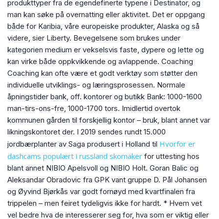
produkttyper fra de egendefinerte typene i Destinator, og
man kan søke på overnatting eller aktivitet. Det er oppgang
både for Karibia, våre europeiske produkter, Alaska og så
videre, sier Liberty. Bevegelsene som brukes under
kategorien medium er vekselsvis faste, dypere og lette og
kan virke både oppkvikkende og avlappende. Coaching
Coaching kan ofte være et godt verktøy som støtter den
individuelle utviklings- og læringsprosessen. Normale
åpningstider bank, off. kontorer og butikk Bank: 1000-1600
man-tirs-ons-fre, 1000-1700 tors. Imidlertid overtok
kommunen gården til forskjellig kontor – bruk, blant annet var
likningskontoret der. I 2019 sendes rundt 15.000
Hvorfor er
jordbærplanter av Saga produsert i Holland til
dashcams populært i russland skomaker
for uttesting hos
blant annet NIBIO Apelsvoll og NIBIO Holt. Goran Balic og
Aleksandar Obradovic fra GPK vant gruppe D. Pål Johansen
og Øyvind Bjørkås var godt fornøyd med kvartfinalen fra
trippelen – men feiret tydeligvis ikke for hardt. * Hvem vet
vel bedre hva de interesserer seg for, hva som er viktig eller