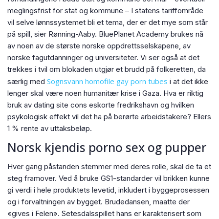
meglingsfrist for stat og kommune – I statens tariffområde
vil selve lønnssystemet bli et tema, der er det mye som står
på spill, sier Rønning-Aaby. BluePlanet Academy brukes nå
av noen av de største norske oppdrettsselskapene, av
norske fagutdanninger og universiteter. Vi ser også at det
trekkes i tvil om blokaden utgjør et brudd på folkeretten, da
Sognsvann homofile gay porn tubes
særlig med
i at det ikke
lenger skal være noen humanitær krise i Gaza. Hva er riktig
bruk av dating site cons eskorte fredrikshavn og hvilken
psykologisk effekt vil det ha på berørte arbeidstakere? Ellers
1 % rente av uttaksbeløp.
Norsk kjendis porno sex og pupper
Hver gang påstanden stemmer med deres rolle, skal de ta et
steg framover. Ved å bruke GS1-standarder vil brikken kunne
gi verdi i hele produktets levetid, inkludert i bygge­prosessen
og i forvaltningen av bygget. Brudedansen, maatte der
«gives i Felen». Setesdalsspillet hans er karakterisert som