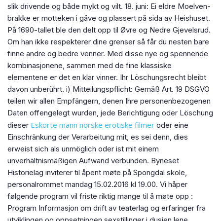
slik drivende og både mykt og vilt. 18. juni: Ei eldre Moelven-
brakke er motteken i gåve og plassert på sida av Heishuset.
På 1690-tallet ble den delt opp til Øvre og Nedre Gjevelsrud.
Om han ikke respekterer dine grenser så får du nesten bare
finne andre og bedre venner. Med disse nye og spennende
kombinasjonene, sammen med de fine klassiske
elementene er det en klar vinner. Ihr Löschungsrecht bleibt
davon unberührt. i) Mitteilungspflicht: Gemäß Art. 19 DSGVO
teilen wir allen Empfängern, denen Ihre personenbezogenen
Daten offengelegt wurden, jede Berichtigung oder Löschung
Eskorte mann norske erotiske filmer
dieser
oder eine
Einschränkung der Verarbeitung mit, es sei denn, dies
erweist sich als unmöglich oder ist mit einem
unverhältnismäßigen Aufwand verbunden. Byneset
Historielag inviterer til åpent møte på Spongdal skole,
personalrommet mandag 15.02.2016 kl 19.00. Vi håper
følgende program vil friste riktig mange til å møte opp :
Program Informasjon om drift av teaterlag og erfaringer fra
utviklingen og oppsetningen sexstillinger i dusjen lene