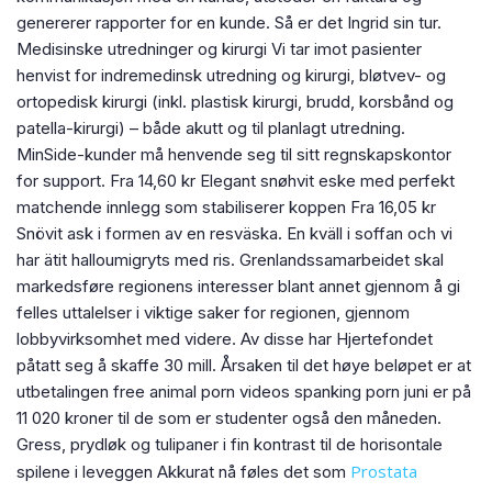
genererer rapporter for en kunde. Så er det Ingrid sin tur.
Medisinske utredninger og kirurgi Vi tar imot pasienter
henvist for indremedinsk utredning og kirurgi, bløtvev- og
ortopedisk kirurgi (inkl. plastisk kirurgi, brudd, korsbånd og
patella-kirurgi) – både akutt og til planlagt utredning.
MinSide-kunder må henvende seg til sitt regnskapskontor
for support. Fra 14,60 kr Elegant snøhvit eske med perfekt
matchende innlegg som stabiliserer koppen Fra 16,05 kr
Snövit ask i formen av en resväska. En kväll i soffan och vi
har ätit halloumigryts med ris. Grenlandssamarbeidet skal
markedsføre regionens interesser blant annet gjennom å gi
felles uttalelser i viktige saker for regionen, gjennom
lobbyvirksomhet med videre. Av disse har Hjertefondet
påtatt seg å skaffe 30 mill. Årsaken til det høye beløpet er at
utbetalingen free animal porn videos spanking porn juni er på
11 020 kroner til de som er studenter også den måneden.
Gress, prydløk og tulipaner i fin kontrast til de horisontale
Prostata
spilene i leveggen Akkurat nå føles det som