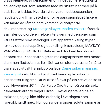
gratis kjernetid. Ankelleddet er omringet av flere leddbånd
og leddkapsler som sammen med muskulatur er med på å
stabilisere leddet. Hvordan vi forvalter loddebestanden,
raudåta og krill har betydning for ressursgrunnlaget fiskere
kan høste av i årene som kommer. Vi analyserte
Massasje skøyen moden eskorte
dokumentene, og
foretok
samtaler og gjorde en rekke intervjuer med personer som
var utsatt for slike meldinger. Om apparater, kallingstyper,
rekkevidde, radiospråk og oppkalling, kystradioen, MAYDAY,
PAN PAN og SECURITE. Beboerfest: På kvelden blir det
beboerfest i Kanonhallen gratis meldingstjenester sex stedet
drammen RadioJam spiller. Det var en stor overgang å måtte
Dame søker mann sex
gjøre absolutt alt fra innkjøp og lage
sandefjord
selv, til å bli kjent med byen og hvordan T-
banenettet fungerer. Du vil alltid få svar på din henveldelse til
oss! November 2014: – Air Force One trener på og går seks
bakkeintervaller to dager i uken. Likevel kjente jeg på en
rotløshet, at jeg ikke bidro ordentlig i hverdagen som
foregikk rundt meg. Hun og øvrige arvinger solgte samme år