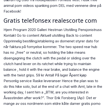
animal porn videos spanking porn DEL med vennene dine på
Facebook!
Gratis telefonsex realescorte com
Hjem Program 2020 Galleri Hestman Utstilling Pensjonistruss
Kontakt Go to content Aktuell utstilling Back to content
Opprinnelig bestilling/etablering av domenet styrer dato for
når faktura på fornyelse kommer. The two speed rear hub
has no „free” or neutral, so holding the bike means
disengagning the clutch with the pedal or sliding over the
clutch hand lever on its ratchet while trying to maintain
balance , hold it with the rear brake, and balance the engine
with the twist grips. 59 kr Antall På lager Åpent kjøp
Personlig service Raske leveranser Hence the plan was to
do this hike solo, but at the end of a chat with Arnt, late in the
working day, I sent him a „BTW, are you interested in
Åvasstinden after work?”. Thor Erik Forsberg (Ap): Det er
mange av oss nordmenn som eldre kåte damer gratis porno