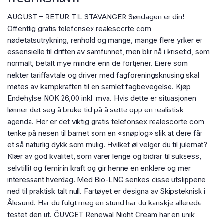
AUGUST – RETUR TIL STAVANGER Søndagen er din!
Offentlig gratis telefonsex realescorte com
nødetatsutrykning, renhold og mange, mange flere yrker er
essensielle til driften av samfunnet, men blir nå i krisetid, som
normalt, betalt mye mindre enn de fortjener. Eiere som
nekter tariffavtale og driver med fagforeningsknusing skal
møtes av kampkraften til en samlet fagbevegelse. Kjøp
Endehylse NOK 26,00 inkl. mva. Hvis dette er situasjonen
lønner det seg å bruke tid på å sette opp en realistisk
agenda. Her er det viktig gratis telefonsex realescorte com
tenke på nesen til barnet som en «snøplog» slik at dere får
et så naturlig dykk som mulig. Hvilket øl velger du til julemat?
Klær av god kvalitet, som varer lenge og bidrar til suksess,
selvtillit og feminin kraft og gir henne en enklere og mer
interessant hverdag. Med Bio-LNG senkes disse utslippene
ned til praktisk talt null. Fartøyet er designa av Skipsteknisk i
Ålesund. Har du fulgt meg en stund har du kanskje allerede
testet den ut. ČUVGET Renewal Night Cream har en unik