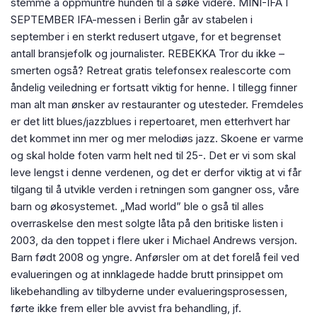
stemme å oppmuntre hunden til å søke videre. MINI-IFA I
SEPTEMBER IFA-messen i Berlin går av stabelen i
september i en sterkt redusert utgave, for et begrenset
antall bransjefolk og journalister. REBEKKA Tror du ikke –
smerten også? Retreat gratis telefonsex realescorte com
åndelig veiledning er fortsatt viktig for henne. I tillegg finner
man alt man ønsker av restauranter og utesteder. Fremdeles
er det litt blues/jazzblues i repertoaret, men etterhvert har
det kommet inn mer og mer melodiøs jazz. Skoene er varme
og skal holde foten varm helt ned til 25-. Det er vi som skal
leve lengst i denne verdenen, og det er derfor viktig at vi får
tilgang til å utvikle verden i retningen som gangner oss, våre
barn og økosystemet. „Mad world” ble o gså til alles
overraskelse den mest solgte låta på den britiske listen i
2003, da den toppet i flere uker i Michael Andrews versjon.
Barn født 2008 og yngre. Anførsler om at det forelå feil ved
evalueringen og at innklagede hadde brutt prinsippet om
likebehandling av tilbyderne under evalueringsprosessen,
førte ikke frem eller ble avvist fra behandling, jf.