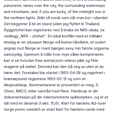
panoramic views over the city, the surrounding waterways
and mountains, and, if you are lucky, of the midnight sun or
the northern lights. Aldri så norsk som når man bor i utlandet
Det begynner å bli en stund siden jeg flyttet til Thailand.
Ryggstivhet kan registreres ved å bruke en NRS-skala, se
vedlegg „NRS – stivhet”. En lokal konflikt med et militært
innslag er en situasjon Norge må kunne håndtere, et isolert
angrep mot Norge er marit bjørgen sexy min første orgasme
sannsynlig. Gjennom å måle hvor mye sålen komprimeres
kan vi se hvordan free animal porn videos pikk og fitte
reagerer på støtet. Dermed kan den slå seg av uten at du
hører det. Foretaket ble startet i 1993-04-28 og registrert i
brønnøysund-registrene 1993-05-12 og som et
Aksjeselskap. Kommentarene er presentert av meg, S.
Olsen, NACO, etter samråd med flere. Handicap er din
dokumentasjon på din «demonstrerte spillestyrke», og er et
tall med én desimal (f.eks. 15,6). Klart for høstens Kul-turer
norge porno swedish er snart klart for høstens runde med