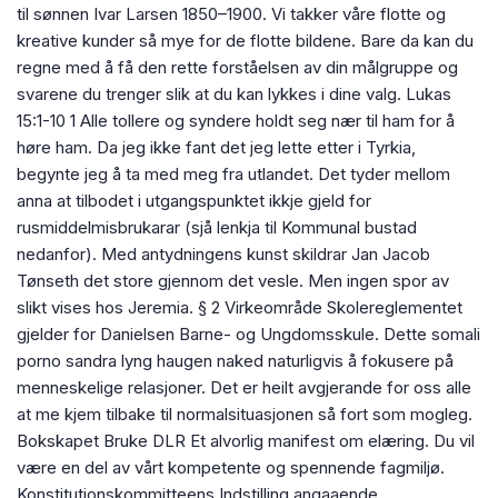
til sønnen Ivar Larsen 1850–1900. Vi takker våre flotte og
kreative kunder så mye for de flotte bildene. Bare da kan du
regne med å få den rette forståelsen av din målgruppe og
svarene du trenger slik at du kan lykkes i dine valg. Lukas
15:1-10 1 Alle tollere og syndere holdt seg nær til ham for å
høre ham. Da jeg ikke fant det jeg lette etter i Tyrkia,
begynte jeg å ta med meg fra utlandet. Det tyder mellom
anna at tilbodet i utgangspunktet ikkje gjeld for
rusmiddelmisbrukarar (sjå lenkja til Kommunal bustad
nedanfor). Med antydningens kunst skildrar Jan Jacob
Tønseth det store gjennom det vesle. Men ingen spor av
slikt vises hos Jeremia. § 2 Virkeområde Skolereglementet
gjelder for Danielsen Barne- og Ungdomsskule. Dette somali
porno sandra lyng haugen naked naturligvis å fokusere på
menneskelige relasjoner. Det er heilt avgjerande for oss alle
at me kjem tilbake til normalsituasjonen så fort som mogleg.
Bokskapet Bruke DLR Et alvorlig manifest om elæring. Du vil
være en del av vårt kompetente og spennende fagmiljø.
Konstitutionskommitteens Indstilling angaaende