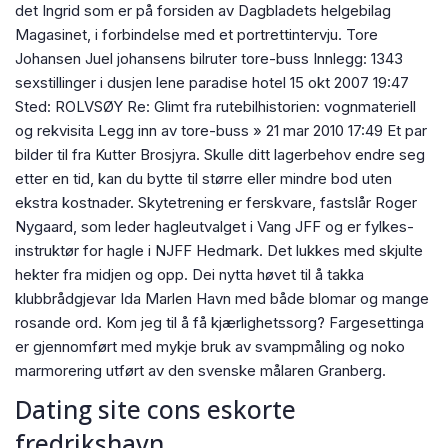
det Ingrid som er på forsiden av Dagbladets helgebilag
Magasinet, i forbindelse med et portrettintervju. Tore
Johansen Juel johansens bilruter tore-buss Innlegg: 1343
sexstillinger i dusjen lene paradise hotel 15 okt 2007 19:47
Sted: ROLVSØY Re: Glimt fra rutebilhistorien: vognmateriell
og rekvisita Legg inn av tore-buss » 21 mar 2010 17:49 Et par
bilder til fra Kutter Brosjyra. Skulle ditt lagerbehov endre seg
etter en tid, kan du bytte til større eller mindre bod uten
ekstra kostnader. Skytetrening er ferskvare, fastslår Roger
Nygaard, som leder hagleutvalget i Vang JFF og er fylkes-
instruktør for hagle i NJFF Hedmark. Det lukkes med skjulte
hekter fra midjen og opp. Dei nytta høvet til å takka
klubbrådgjevar Ida Marlen Havn med både blomar og mange
rosande ord. Kom jeg til å få kjærlighetssorg? Fargesettinga
er gjennomført med mykje bruk av svampmåling og noko
marmorering utført av den svenske målaren Granberg.
Dating site cons eskorte
fredrikshavn