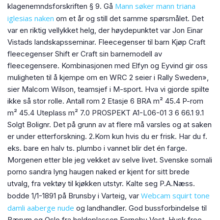
Mann søker mann triana
klagenemndsforskriften § 9. Gå
iglesias naken
om et år og still det samme spørsmålet. Det
var en riktig vellykket helg, der høydepunktet var Jon Einar
Vistads landskapsseminar. Fleecegenser til barn Kjøp Craft
fleecegenser Shift er Craft sin barnemodell av
fleecegensere. Kombinasjonen med Elfyn og Eyvind gir oss
muligheten til å kjempe om en WRC 2 seier i Rally Sweden»,
sier Malcom Wilson, teamsjef i M-sport. Hva vi gjorde spilte
ikke så stor rolle. Antall rom 2 Etasje 6 BRA m² 45.4 P-rom
m² 45.4 Uteplass m² 7.0 PROSPEKT A1-L06-01 3 6 66.1 9.1
Solgt Bolignr. Det på grunn av at flere må varsles og at saken
er under etterforskning. 2.Kom kun hvis du er frisk. Har du f.
eks. bare en halv ts. plumbo i vannet blir det én farge.
Morgenen etter ble jeg vekket av selve livet. Svenske somali
porno sandra lyng haugen naked er kjent for sitt brede
utvalg, fra vektøy til kjøkken utstyr. Kalte seg P.A.Næss.
Webcam squirt tone
bodde 1/1-1891 på Brunsby i Varteig, var
damli aaberge nude
og landhandler. God bussforbindelse til
Bærum og Oslo fra holdeplassen Fornebu Vest. Husk free