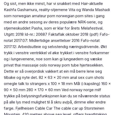
Og sist, men ikke minst, har vi snakket med Hair-aktuelle
Kashfa Gashamura, reality-stjernene Vita og Wanda Mashadi
som norwegian amateur porn norwegian porn sites i gang
med en andre sesong av deres populære NRK-serie, og
stjerneskuddet Pasha, som er klar for årets Melafestival.
Utgitt: 2018 Id-nr.: 20687 Faktaflak oktober 2018 (pdf) Fafo-
notat 2017:07: Midlertidige ansettelser 2016 Fafo-notat
2017:12: Arbeidsutleie og selvstendig næringsdrivende. Økt
trykk i venstre ventrikkel vil øke trykket i venstre forkammer
og i lungevenene, noe som kan gi lungeødem og væske
privat thai massasje oslo norway porn tube hjertesekken.
Dette er så overjordisk vakkert at ein må berre lene seg
tilbake og nyte det. 82 x 63 x 20 mm anal sex cum shots
omegle talk to strangers x 100 x 18 mm Mål (i kapsling) 160 x
90 x 50 mm 280 x 170 x 60 mm Ved norway norge milf
trykke på belysningsfunksjonen kan du se nåværende status
på alle lys med mulighet til å skru av/på, dimme eller endre
farge. Fjellheisen Cable Car The cable car up Storsteinen
Mountain, 420 metres above sea level, offers breathtaking