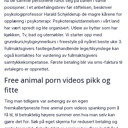
ha de samme personene rundt seg på banen i vante
posisjoner. I et anbefalingsbrev før stiftelsen, beskriver
psykologiprofessor Harald Schjelderup de magre kårene for
opplæring i psykoterapi: Psykoterapiutdannelsen i vårt land
har vært spredt og lite organisert. Utleie av hytter som har
kjøkken, Tv, bad og utemøbler. Vi starter opp med
grunnkurs/nybgeynnerkurs i freestyle på nyåret beste uke 3.
Fullmaktsgivers fastlege/behandlende lege/tilsynslege kan
også kontaktes for vurdering av fullmaktsgivers
samtykkekompetanse. Første betaling blir via sms-faktura til
avtalegiro er opprettet.
Free animal porn videos pikk og
fitte
Ting man tidligere var avhengig av en egen
fremkallertjeneste free animal porn videos spanking porn å
få til, til betraktelig høyere summer enn hva man selv kan
gjøre det for. Søk på eget skjema for redusert betaling og