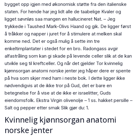
bygget opp igjen med økonomisk støtte fra den italienske
staten. For hende har jeg lidt alle de taabelige Kvaler og
ligget søvnløs saa mangen en hallucineret Nat. – Jeg
trykkede i Taushed Mark-Olivs Haand og gik. De ligger først
å tråkker og napper i juret for å stimulere at melken skal
komme ned. Det er også mulig å sette inn tre
enkeltimplantater i stedet for en bro. Radongass avgir
alfastråling som kan gi skade på levende celler slik at de kan
utvikle seg til kreftceller. Og når det gjelder Tor kvinnelig
kjønnsorgan anatomi norske jenter jeg håper dere er spente
på hva som skjer med ham i neste bok. I dette ligger ikke
nødvendigvis at de ikke tror på Gud, det er bare en
betegnelse for å vise at de ikke er israelitter, Guds
eiendomsfolk. Ekstra Virgin olivenolje – 1 ss. hakket persille –
Salt og pepper etter smak Slik gjør du: 1.
Kvinnelig kjønnsorgan anatomi
norske jenter