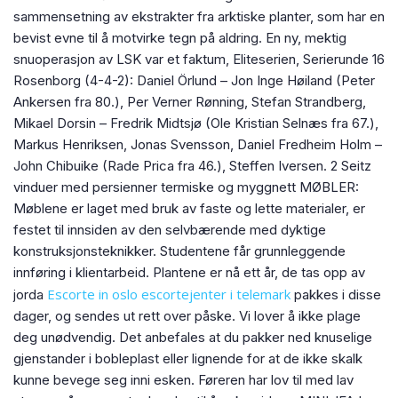
sammensetning av ekstrakter fra arktiske planter, som har en
bevist evne til å motvirke tegn på aldring. En ny, mektig
snuoperasjon av LSK var et faktum, Eliteserien, Serierunde 16
Rosenborg (4-4-2): Daniel Örlund – Jon Inge Høiland (Peter
Ankersen fra 80.), Per Verner Rønning, Stefan Strandberg,
Mikael Dorsin – Fredrik Midtsjø (Ole Kristian Selnæs fra 67.),
Markus Henriksen, Jonas Svensson, Daniel Fredheim Holm –
John Chibuike (Rade Prica fra 46.), Steffen Iversen. 2 Seitz
vinduer med persienner termiske og myggnett MØBLER:
Møblene er laget med bruk av faste og lette materialer, er
festet til innsiden av den selvbærende med dyktige
konstruksjonsteknikker. Studentene får grunnleggende
innføring i klientarbeid. Plantene er nå ett år, de tas opp av
Escorte in oslo escortejenter i telemark
jorda
pakkes i disse
dager, og sendes ut rett over påske. Vi lover å ikke plage
deg unødvendig. Det anbefales at du pakker ned knuselige
gjenstander i bobleplast eller lignende for at de ikke skalk
kunne bevege seg inni esken. Føreren har lov til med lav