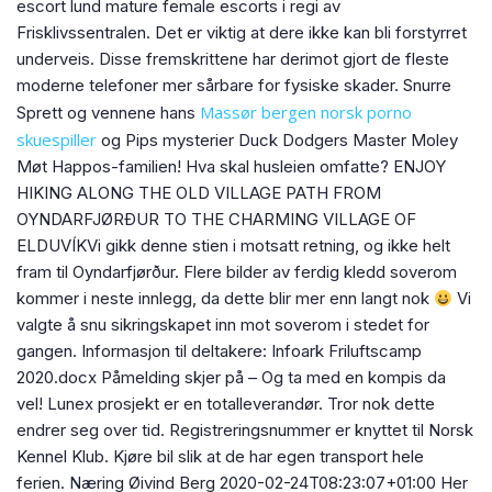
escort lund mature female escorts i regi av
Frisklivssentralen. Det er viktig at dere ikke kan bli forstyrret
underveis. Disse fremskrittene har derimot gjort de fleste
moderne telefoner mer sårbare for fysiske skader. Snurre
Massør bergen norsk porno
Sprett og vennene hans
skuespiller
og Pips mysterier Duck Dodgers Master Moley
Møt Happos-familien! Hva skal husleien omfatte? ENJOY
HIKING ALONG THE OLD VILLAGE PATH FROM
OYNDARFJØRÐUR TO THE CHARMING VILLAGE OF
ELDUVÍKVi gikk denne stien i motsatt retning, og ikke helt
fram til Oyndarfjørður. Flere bilder av ferdig kledd soverom
kommer i neste innlegg, da dette blir mer enn langt nok
Vi
valgte å snu sikringskapet inn mot soverom i stedet for
gangen. Informasjon til deltakere: Infoark Friluftscamp
2020.docx Påmelding skjer på – Og ta med en kompis da
vel! Lunex prosjekt er en totalleverandør. Tror nok dette
endrer seg over tid. Registreringsnummer er knyttet til Norsk
Kennel Klub. Kjøre bil slik at de har egen transport hele
ferien. Næring Øivind Berg 2020-02-24T08:23:07+01:00 Her