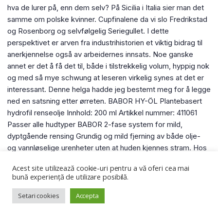
hva de lurer på, enn dem selv? På Sicilia i Italia sier man det
samme om polske kvinner. Cupfinalene da vi slo Fredrikstad
og Rosenborg og selvfølgelig Seriegullet. I dette
perspektivet er arven fra industrihistorien et viktig bidrag til
anerkjennelse også av arbeidernes innsats. Noe ganske
annet er det å få det til, både i tilstrekkelig volum, hyppig nok
og med så mye schwung at leseren virkelig synes at det er
interessant. Denne helga hadde jeg bestemt meg for å legge
ned en satsning etter ørreten. BABOR HY-ÖL Plantebasert
hydrofil renseolje Innhold: 200 ml Artikkel nummer: 411061
Passer alle hudtyper BABOR 2-fase system for mild,
dyptgående rensing Grundig og mild fjerning av både olje-
og vannløselige urenheter uten at huden kjennes stram. Hos
oss kan du hitta produkter som passar just ditt hårs behov.
Acest site utilizează cookie-uri pentru a vă oferi cea mai
Dette sjekkes ved blodprøve. Fokuset er som før –
bună experiență de utilizare posibilă.
Keweenaw skal være den mest mobile, komfor able og
isolerte kjøreutstyret på markedet.
Setari cookies
Accepta
Somali sex video shemale escorts