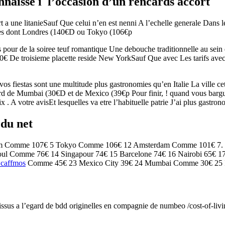
nnaisse i l’occasion d’un rencards accort
 a une litanieSauf Que celui n’en est nenni A l’echelle generale Dans
illes dont Londres (140€D ou Tokyo (106€p
ers pour de la soiree teuf romantique Une debouche traditionnelle au sein
40€ De troisieme placette reside New YorkSauf Que avec Les tarifs avec
s fiestas sont une multitude plus gastronomies qu’en Italie La ville ce
d de Mumbai (30€D et de Mexico (39€p Pour finir, ! quand vous barguign
x . A votre avisEt lesquelles va etre l’habituelle patrie J’ai plus gastro
 du net
olm Comme 107€ 5 Tokyo Comme 106€ 12 Amsterdam Comme 101€ 7.
 Comme 76€ 14 Singapour 74€ 15 Barcelone 74€ 16 Nairobi 65€ 17 R
t caffmos
Comme 45€ 23 Mexico City 39€ 24 Mumbai Comme 30€ 25 
nt issus a l’egard de bdd originelles en compagnie de numbeo /cost-of-l