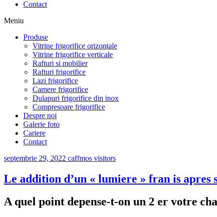
Contact
Meniu
Produse
Vitrine frigorifice orizontale
Vitrine frigorifice verticale
Rafturi si mobilier
Rafturi frigorifice
Lazi frigorifice
Camere frigorifice
Dulapuri frigorifice din inox
Compresoare frigorifice
Despre noi
Galerie foto
Cariere
Contact
septembrie 29, 2022
caffmos visitors
Le addition d’un « lumiere » fran is apres 
A quel point depense-t-on un 2 er votre cha