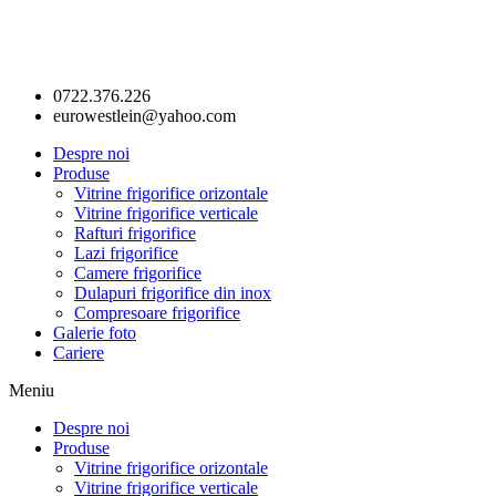
0722.376.226
eurowestlein@yahoo.com
Despre noi
Produse
Vitrine frigorifice orizontale
Vitrine frigorifice verticale
Rafturi frigorifice
Lazi frigorifice
Camere frigorifice
Dulapuri frigorifice din inox
Compresoare frigorifice
Galerie foto
Cariere
Meniu
Despre noi
Produse
Vitrine frigorifice orizontale
Vitrine frigorifice verticale