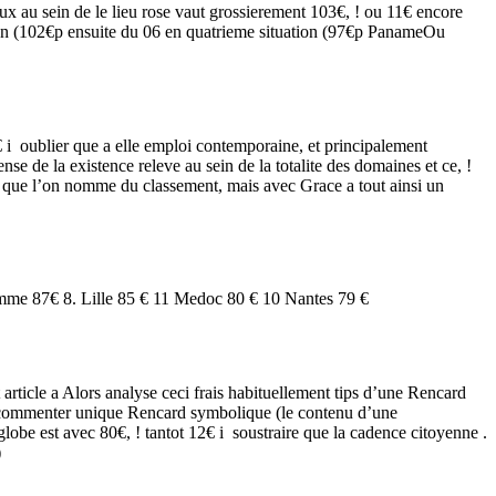
 au sein de le lieu rose vaut grossierement 103€, ! ou 11€ encore
ion (102€p ensuite du 06 en quatrieme situation (97€p PanameOu
i oublier que a elle emploi contemporaine, et principalement
e de la existence releve au sein de la totalite des domaines et ce, !
 que l’on nomme du classement, mais avec Grace a tout ainsi un
mme 87€ 8. Lille 85 € 11 Medoc 80 € 10 Nantes 79 €
article a Alors analyse ceci frais habituellement tips d’une Rencard
s commenter unique Rencard symbolique (le contenu d’une
lobe est avec 80€, ! tantot 12€ i soustraire que la cadence citoyenne .
)