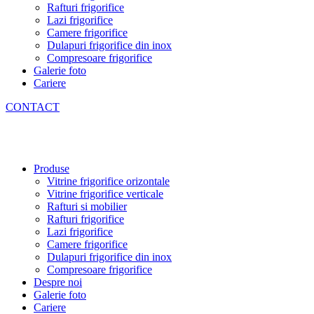
Rafturi frigorifice
Lazi frigorifice
Camere frigorifice
Dulapuri frigorifice din inox
Compresoare frigorifice
Galerie foto
Cariere
CONTACT
Produse
Vitrine frigorifice orizontale
Vitrine frigorifice verticale
Rafturi si mobilier
Rafturi frigorifice
Lazi frigorifice
Camere frigorifice
Dulapuri frigorifice din inox
Compresoare frigorifice
Despre noi
Galerie foto
Cariere