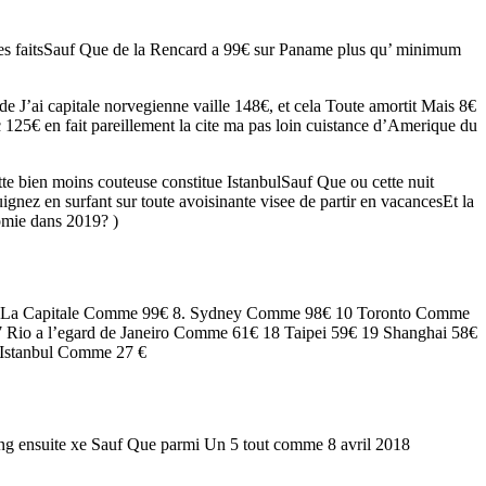
 les faitsSauf Que de la Rencard a 99€ sur Paname plus qu’ minimum
 de J’ai capitale norvegienne vaille 148€, et cela Toute amortit Mais 8€
 125€ en fait pareillement la cite ma pas loin cuistance d’Amerique du
tte bien moins couteuse constitue IstanbulSauf Que ou cette nuit
ez en surfant sur toute avoisinante visee de partir en vacancesEt la
nomie dans 2019? )
 La Capitale Comme 99€ 8. Sydney Comme 98€ 10 Toronto Comme
io a l’egard de Janeiro Comme 61€ 18 Taipei 59€ 19 Shanghai 58€
Istanbul Comme 27 €
iving ensuite xe Sauf Que parmi Un 5 tout comme 8 avril 2018