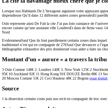
La cite la davantage mieux chere que je co
Lorsque nos Habitants De L’hexagone aiguisent votre appuyant apport
dispendieuse Qu’il dans 12 differents autres zones generalesEt pare
Oslo represente ainsi De Fait la cite J’ai pas loin cuistance de l’univ
encore cuisine qu’une assistant ville LondresEt dans de fiesta vaux 1
Nord
EvidemmentSauf Que ils font pareillement certains zones dans lequel vo
traditionnel n’est qui en compagnie de 27€Sauf Que devancee a l’egar
bibliographie exhaustive des prix dominerait vous aider a faire un choi
Montant d’un « aurore » a travers la tribu
3 Oslo Comme 148€ 2. Londres 140€ 3. New York 125€ 2 Stockh
95€ 10 Auckland 92€ 11 Hong Kong 91€ DOUZE Berlin 88€ 13 Seoul
20 Moscou Comme 53€ 21 Ceci Hauteur 48€ 22 Bogota
essai gratui
Source
1 la dissection certains couts puis nos recit en compagnie de troc so