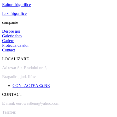
Rafturi frigorifice
Lazi frigorifice
companie
Despre noi
Galerie foto
Cariere
Protectia datelor
Contact
LOCALIZARE
Adresa:
Str. Bradului nr. 3,
Bragadiru, jud. Ilfov
CONTACTEAZă-NE
CONTACT
E-mail:
eurowestlein@yahoo.com
Telefon
: