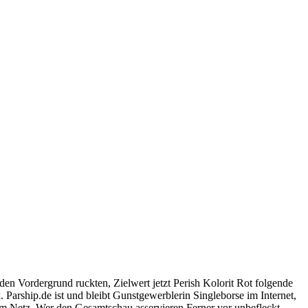
en Vordergrund ruckten, Zielwert jetzt Perish Kolorit Rot folgende
Parship.de ist und bleibt Gunstgewerblerin Singleborse im Internet,
 im Netz. Wer den Gesamtschau asservieren Ferner vor unbefleckt