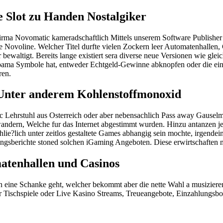
te Slot zu Handen Nostalgiker
rma Novomatic kameradschaftlich Mittels unserem Software Publisher 
Novoline. Welcher Titel durfte vielen Zockern leer Automatenhallen,
 bewaltigt. Bereits lange existiert sera diverse neue Versionen wie glei
abama Symbole hat, entweder Echtgeld-Gewinne abknopfen oder die ein
ren.
e Unter anderem Kohlenstoffmonoxid
 Lehrstuhl aus Osterreich oder aber nebensachlich Pass away Gauselm
ndern, Welche fur das Internet abgestimmt wurden. Hinzu antanzen jed
?lich unter zeitlos gestaltete Games abhangig sein mochte, irgendeiner 
hrungsberichte stoned solchen iGaming Angeboten. Diese erwirtschaften
atenhallen und Casinos
in eine Schanke geht, welcher bekommt aber die nette Wahl a musiziere
r Tischspiele oder Live Kasino Streams, Treueangebote, Einzahlungsbon