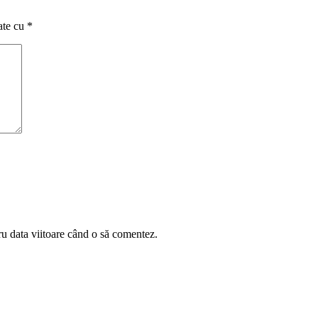
ate cu
*
ru data viitoare când o să comentez.