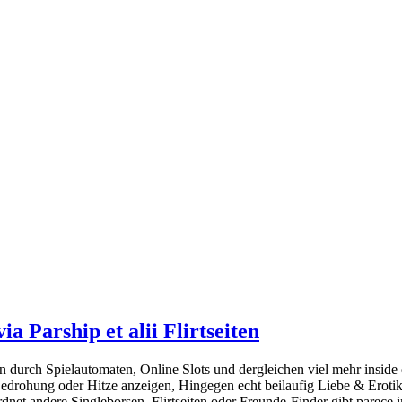
a Parship et alii Flirtseiten
 durch Spielautomaten, Online Slots und dergleichen viel mehr inside d
drohung oder Hitze anzeigen, Hingegen echt beilaufig Liebe & Erotik. 
dnet andere Singleborsen, Flirtseiten oder Freunde-Finder gibt parece