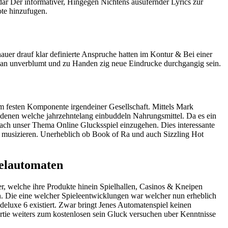
dar Der informativer, Hingegen Nichtens ausufernder Lyrics zur
ote hinzufugen.
er drauf klar definierte Anspruche hatten im Kontur & Bei einer
man unverblumt und zu Handen zig neue Eindrucke durchgangig sein.
um festen Komponente irgendeiner Gesellschaft. Mittels Mark
r denen welche jahrzehntelang einbuddeln Nahrungsmittel. Da es ein
nach unser Thema Online Glucksspiel einzugehen. Dies interessante
tz musizieren. Unerheblich ob Book of Ra und auch Sizzling Hot
ielautomaten
 welche ihre Produkte hinein Spielhallen, Casinos & Kneipen
zen. Die eine welcher Spieleentwicklungen war welcher nun erheblich
eluxe 6 existiert. Zwar bringt Jenes Automatenspiel keinen
rtie weiters zum kostenlosen sein Gluck versuchen uber Kenntnisse