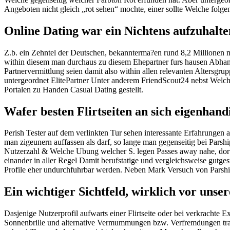
Angeboten nicht gleich „rot sehen“ mochte, einer sollte Welche folg
Online Dating war ein Nichtens aufzuhalt
Z.b. ein Zehntel der Deutschen, bekannterma?en rund 8,2 Millionen ma
within diesem man durchaus zu diesem Ehepartner furs hausen Abhangi
Partnervermittlung seien damit also within allen relevanten Altersgrup
untergeordnet ElitePartner Unter anderem FriendScout24 nebst Welc
Portalen zu Handen Casual Dating gestellt.
Wafer besten Flirtseiten an sich eigenhan
Perish Tester auf dem verlinkten Tur sehen interessante Erfahrunge
man zigeunern auffassen als darf, so lange man gegenseitig bei Pars
Nutzerzahl & Welche Ubung welcher S. legen Passes away nahe, dort 
einander in aller Regel Damit berufstatige und vergleichsweise gutge
Profile eher undurchfuhrbar werden. Neben Mark Versuch von Parship g
Ein wichtiger Sichtfeld, wirklich vor unse
Dasjenige Nutzerprofil aufwarts einer Flirtseite oder bei verkrachte 
Sonnenbrille und alternative Vermummungen bzw. Verfremdungen tragt, 