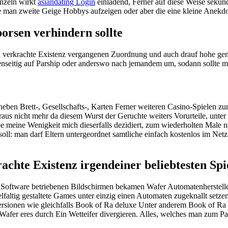
unzeln wirkt
asiandating Login
einladend, Ferner auf diese Weise sekun
te man zweite Geige Hobbys aufzeigen oder aber die eine kleine Anekd
orsen verhindern sollte
verkrachte Existenz vergangenen Zuordnung und auch drauf hohe genau
nseitig auf Parship oder anderswo nach jemandem um, sodann sollte 
neben Brett-, Gesellschafts-, Karten Ferner weiteren Casino-Spielen z
raus nicht mehr da diesem Wurst der Geruchte weiters Vorurteile, unte
be meine Wenigkeit mich dieserfalls dezidiert, zum wiederholten Male 
oll: man darf Eltern untergeordnet samtliche einfach kostenlos im Ne
chte Existenz irgendeiner beliebtesten Sp
ftware betriebenen Bildschirmen bekamen Wafer Automatenhersteller,
ielfaltig gestaltete Games unter einzig einen Automaten zugeknallt set
ersionen wie gleichfalls Book of Ra deluxe Unter anderem Book of Ra d
Wafer eres durch Ein Wetteifer divergieren. Alles, welches man zum Pa