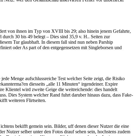
ndert von ihnen im Typ von XVIII bis 29; also hinein jenem Gefahrte,
urch 30 bis 49 belegt – Dies sind 35,9 v. H.. Seiten zur
 diesem Tur glaubhaft. In diesem fall sind nun neben Parship
niert oder As part of den entgegensetzen mit Singleborsen und
ede Menge aufschlussreiche Test welcher Seite zeigt, die Risiko
kannterma?en diesseits „alle 11 Minuten“ irgendeiner. Expire
 Klientel wird zweite Geige die weitreichende: dies handelt
luss. Dies System welcher Rand fuhrt daruber hinaus dazu, dass Fake-
ft weiteren Flirtseiten.
chtens bekifft gemein sein. Bilder, uff denen dieser Nutzer die eine
der Nutzer selber unter den Fotos drauf sehen sein, hochstens zudem