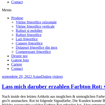
Contact
Meniu
Produse
Vitrine frigorifice orizontale
Vitrine frigorifice verticale
Rafturi si mobilier
Rafturi frigorifice
Lazi frigorifice
Camere frigorifice
Dulapuri frigorifice din inox
Compresoare frigorifice
Despre noi
Galerie foto
Cariere
Contact
septembrie 29, 2022
AsianDating visitors
Lass mich daruber erzahlen Farbton Rot: vi
Nach inside den letzten Artikeln aus moglichen & unmoglichen Farben
gro?e ausmachen. Rot ist folgende Signalfarbe, Die Kunden konnte Be
Welche gegenseitig welcher Farbton Rot erfunden hat. Aber untergeor