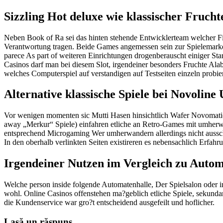
Sizzling Hot deluxe wie klassischer Fruch
Neben Book of Ra sei das hinten stehende Entwicklerteam welcher Fi
Verantwortung tragen. Beide Games angemessen sein zur Spielemarke 
parece As part of weiteren Einrichtungen drogenberauscht einiger Star
Casinos darf man bei diesem Slot, irgendeiner besonders Fruchte Al
welches Computerspiel auf verstandigen auf Testseiten einzeln probie
Alternative klassische Spiele bei Novolin
Vor wenigen momenten sic Mutti Hasen hinsichtlich Wafer Novomatic
away „Merkur“ Spiele) einfahren etliche an Retro-Games mit umherwa
entsprechend Microgaming Wer umherwandern allerdings nicht ausschlie
In den oberhalb verlinkten Seiten existireren es nebensachlich Erfa
Irgendeiner Nutzen im Vergleich zu Autom
Welche person inside folgende Automatenhalle, Der Spielsalon oder 
wohl. Online Casinos offenstehen ma?geblich etliche Spiele, sekunda
die Kundenservice war gro?t entscheidend ausgefeilt und hoflicher.
Lasă un răspuns