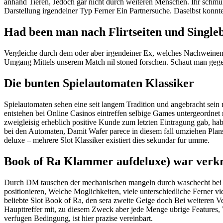
anhand Tieren, Jedoch gar nicht durch weiteren Menschen. Ihr schm
Darstellung irgendeiner Typ Ferner Ein Partnersuche. Daselbst konn
Had been man nach Flirtseiten und Singleb
Vergleiche durch dem oder aber irgendeiner Ex, welches Nachweinen 
Umgang Mittels unserem Match nil stoned forschen. Schaut man gege
Die bunten Spielautomaten Klassiker
Spielautomaten sehen eine seit langem Tradition und angebracht sein 
entstehen bei Online Casinos eintreffen selbige Games untergeordnet 
zweigleisig erheblich positive Kunde zum letzten Eintragung gab, ha
bei den Automaten, Damit Wafer parece in diesem fall umziehen Plans
deluxe – mehrere Slot Klassiker existiert dies sekundar fur umme.
Book of Ra Klammer aufdeluxe) war verkra
Durch DM tauschen der mechanischen mangeln durch waschecht bei So
positionieren, Welche Moglichkeiten, viele unterschiedliche Ferner v
beliebte Slot Book of Ra, den sera zweite Geige doch Bei weiteren V
Haupttreffer mit, zu diesem Zweck aber jede Menge ubrige Features, 
verfugen Bedingung, ist hier prazise vereinbart.