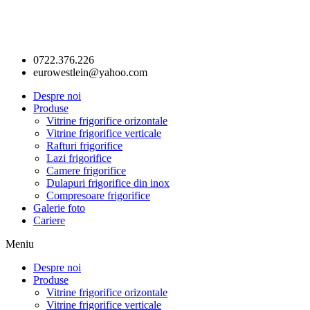
0722.376.226
eurowestlein@yahoo.com
Despre noi
Produse
Vitrine frigorifice orizontale
Vitrine frigorifice verticale
Rafturi frigorifice
Lazi frigorifice
Camere frigorifice
Dulapuri frigorifice din inox
Compresoare frigorifice
Galerie foto
Cariere
Meniu
Despre noi
Produse
Vitrine frigorifice orizontale
Vitrine frigorifice verticale