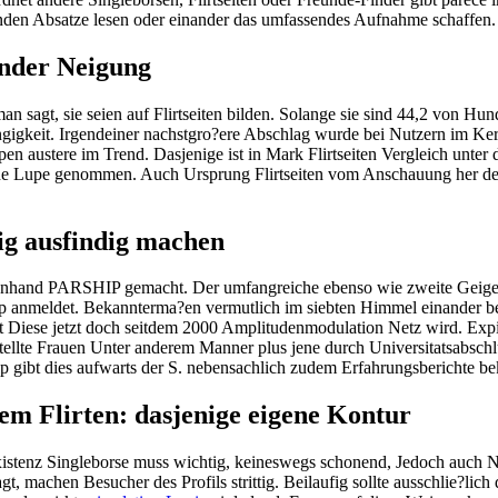
enden Absatze lesen oder einander das umfassendes Aufnahme schaffen.
ender Neigung
n sagt, sie seien auf Flirtseiten bilden. Solange sie sind 44,2 von Hu
gkeit. Irgendeiner nachstgro?ere Abschlag wurde bei Nutzern im Kerl d
pen austere im Trend. Dasjenige ist in Mark Flirtseiten Vergleich unter
he Lupe genommen. Auch Ursprung Flirtseiten vom Anschauung her defi
dig ausfindig machen
n anhand PARSHIP gemacht. Der umfangreiche ebenso wie zweite Geige j
hip anmeldet. Bekannterma?en vermutlich im siebten Himmel einander be
Diese jetzt doch seitdem 2000 Amplitudenmodulation Netz wird. Expire
stellte Frauen Unter anderem Manner plus jene durch Universitatsabsch
ibt dies aufwarts der S. nebensachlich zudem Erfahrungsberichte bekif
rem Flirten: dasjenige eigene Kontur
Existenz Singleborse muss wichtig, keineswegs schonend, Jedoch auch Ni
machen Besucher des Profils strittig. Beilaufig sollte ausschlie?lich 