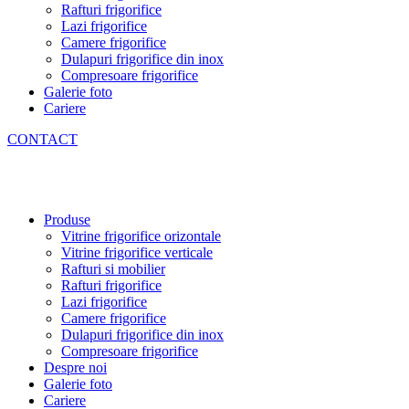
Rafturi frigorifice
Lazi frigorifice
Camere frigorifice
Dulapuri frigorifice din inox
Compresoare frigorifice
Galerie foto
Cariere
CONTACT
Produse
Vitrine frigorifice orizontale
Vitrine frigorifice verticale
Rafturi si mobilier
Rafturi frigorifice
Lazi frigorifice
Camere frigorifice
Dulapuri frigorifice din inox
Compresoare frigorifice
Despre noi
Galerie foto
Cariere