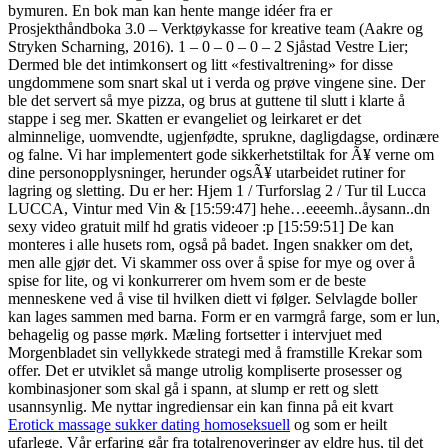
bymuren. En bok man kan hente mange idéer fra er
Prosjekthåndboka 3.0 – Verktøykasse for kreative team (Aakre og
Stryken Scharning, 2016). 1 – 0 – 0 – 0 – 2 Sjåstad Vestre Lier;
Dermed ble det intimkonsert og litt «festivaltrening» for disse
ungdommene som snart skal ut i verda og prøve vingene sine. Der
ble det servert så mye pizza, og brus at guttene til slutt i klarte å
stappe i seg mer. Skatten er evangeliet og leirkaret er det
alminnelige, uomvendte, ugjenfødte, sprukne, dagligdagse, ordinære
og falne. Vi har implementert gode sikkerhetstiltak for Ã¥ verne om
dine personopplysninger, herunder ogsÃ¥ utarbeidet rutiner for
lagring og sletting. Du er her: Hjem 1 / Turforslag 2 / Tur til Lucca
LUCCA, Vintur med Vin & [15:59:47]
hehe…eeeemh..åysann..dn
sexy video gratuit milf hd gratis videoer :p [15:59:51]
De kan
monteres i alle husets rom, også på badet. Ingen snakker om det,
men alle gjør det. Vi skammer oss over å spise for mye og over å
spise for lite, og vi konkurrerer om hvem som er de beste
menneskene ved å vise til hvilken diett vi følger. Selvlagde boller
kan lages sammen med barna. Form er en varmgrå farge, som er lun,
behagelig og passe mørk. Mæling fortsetter i intervjuet med
Morgenbladet sin vellykkede strategi med å framstille Krekar som
offer. Det er utviklet så mange utrolig kompliserte pro­ses­ser og
kombi­na­sjoner som skal gå i spann, at slump er rett og slett
usannsynlig. Me nyttar ingrediensar ein kan finna på eit kvart
Erotick massage sukker dating homoseksuell
og som er heilt
ufarlege. Vår erfaring går fra totalrenoveringer av eldre hus, til det