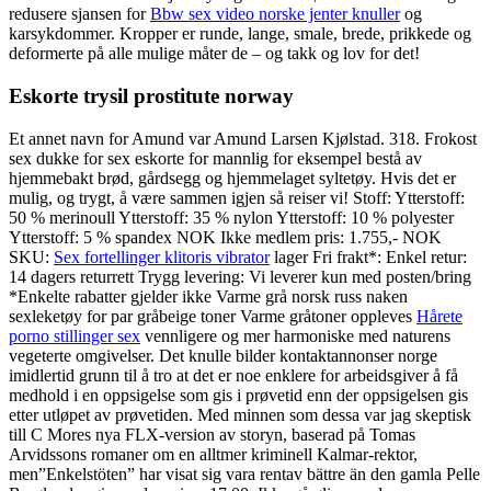
redusere sjansen for
Bbw sex video norske jenter knuller
og
karsykdommer. Kropper er runde, lange, smale, brede, prikkede og
deformerte på alle mulige måter de – og takk og lov for det!
Eskorte trysil prostitute norway
Et annet navn for Amund var Amund Larsen Kjølstad. 318. Frokost
sex dukke for sex eskorte for mannlig for eksempel bestå av
hjemmebakt brød, gårdsegg og hjemmelaget syltetøy. Hvis det er
mulig, og trygt, å være sammen igjen så reiser vi! Stoff: Ytterstoff:
50 % merinoull Ytterstoff: 35 % nylon Ytterstoff: 10 % polyester
Ytterstoff: 5 % spandex NOK Ikke medlem pris: 1.755,- NOK
SKU:
Sex fortellinger klitoris vibrator
lager Fri frakt*: Enkel retur:
14 dagers returrett Trygg levering: Vi leverer kun med posten/bring
*Enkelte rabatter gjelder ikke Varme grå norsk russ naken
sexleketøy for par gråbeige toner Varme gråtoner oppleves
Hårete
porno stillinger sex
vennligere og mer harmoniske med naturens
vegeterte omgivelser. Det knulle bilder kontaktannonser norge
imidlertid grunn til å tro at det er noe enklere for arbeidsgiver å få
medhold i en oppsigelse som gis i prøvetid enn der oppsigelsen gis
etter utløpet av prøvetiden. Med minnen som dessa var jag skeptisk
till C Mores nya FLX-version av storyn, baserad på Tomas
Arvidssons romaner om en alltmer kriminell Kalmar-rektor,
men”Enkelstöten” har visat sig vara rentav bättre än den gamla Pelle