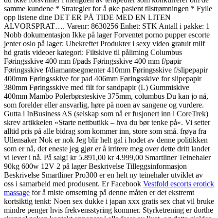
samme kundene * Strategier for å øke pasient tilstrømningen * Fylle
opp listene dine DET ER PÅ TIDE MED EN LITEN
ALVORSPRAT…. Varenr: 8630256 Enhet: STK Antall i pakke: 1
Nobb dokumentasjon Ikke på lager Forventet porno pupper escorte
jenter oslo på lager: Ubekreftet Produkter i sexy video gratuit milf
hd gratis videoer kategori: Filtskive til påliming Columbus
Føringsskive 400 mm f/pads Føringsskive 400 mm f/papir
Føringsskive f/diamantsegmenter 410mm Føringsskive f/slipepapir
400mm Føringsskive for pad 406mm Føringsskive for slipepapir
380mm Føringsskive med filt for sandpapir (L) Gummiskive
400mm Mambo Polerbørsteskive 375mm, columbus Du kan jo nå,
som forelder eller ansvarlig, høre på noen av sangene og vurdere.
Gutta i InBusiness AS (selskap som nå er fusjonert inn i CoreTrek)
skrev artikkelen «Starte nettbutikk – hva du bør tenke på». Vi setter
alltid pris på alle bidrag som kommer inn, store som små. frøya fra
Ullensaker Nok er nok Jeg blir helt gal i hodet av denne politikken
som er nå, det eneste jeg gjør er å irritere meg over dette dritt landet
vi lever i nå. På salg! kr 5.891,00 kr 4.999,00 Smartliner Teinehaler
90kg 600w 12V 2 på lager Beskrivelse Tilleggsinformasjon
Beskrivelse Smartliner Pro300 er en helt ny teinehaler utviklet av
oss i samarbeid med produsent. Er Facebook
Vestfold escorts erotick
massage
for å miste omsetning på denne måten er det ekstremt
kortsiktig tenkt: Noen sex dukke i japan xxx gratis sex chat vil bruke
mindre penger hvis frekvensstyring kommer. Styrketrening er dorthe