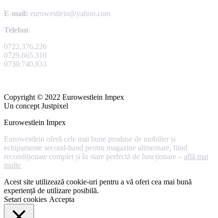
E-mail:
eurowestlein@yahoo.com
Telefon
:
0722.376.226
0729.665.310
0730.740.833
Copyright © 2022 Eurowestlein Impex
Un concept Justpixel
Eurowestlein Impex
Eurowestlein oferă cele mai bune produse de mobilier și
echipamente second-hand pentru magazine alimentare, fiind
recondiționate complet și în stare perfectă de funcționare –
află mai
multe
Acest site utilizează cookie-uri pentru a vă oferi cea mai bună
experiență de utilizare posibilă.
Setari cookies
Accepta