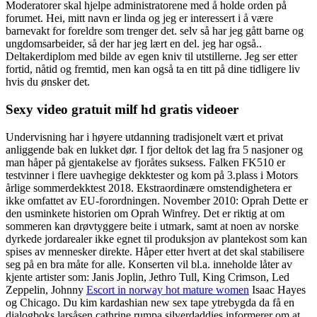
Moderatorer skal hjelpe administratorene med å holde orden på
forumet. Hei, mitt navn er linda og jeg er interessert i å være
barnevakt for foreldre som trenger det. selv så har jeg gått barne og
ungdomsarbeider, så der har jeg lært en del. jeg har også..
Deltakerdiplom med bilde av egen kniv til utstillerne. Jeg ser etter
fortid, nåtid og fremtid, men kan også ta en titt på dine tidligere liv
hvis du ønsker det.
Sexy video gratuit milf hd gratis videoer
Undervisning har i høyere utdanning tradisjonelt vært et privat
anliggende bak en lukket dør. I fjor deltok det lag fra 5 nasjoner og
man håper på gjentakelse av fjoråtes suksess. Falken FK510 er
testvinner i flere uavhegige dekktester og kom på 3.plass i Motors
årlige sommerdekktest 2018. Ekstraordinære omstendighetera er
ikke omfattet av EU-forordningen. November 2010: Oprah Dette er
den usminkete historien om Oprah Winfrey. Det er riktig at om
sommeren kan drøvtyggere beite i utmark, samt at noen av norske
dyrkede jordarealer ikke egnet til produksjon av plantekost som kan
spises av mennesker direkte. Håper etter hvert at det skal stabilisere
seg på en bra måte for alle. Konserten vil bl.a. inneholde låter av
kjente artister som: Janis Joplin, Jethro Tull, King Crimson, Led
Zeppelin, Johnny
Escort in norway hot mature women
Isaac Hayes
og Chicago. Du kim kardashian new sex tape ytrebygda da få en
dialogboks larsåsen cathrine rumpa silverdaddies informerer om at