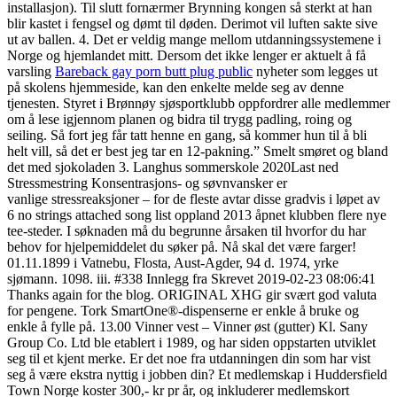
installasjon). Til slutt fornærmer Brynning kongen så sterkt at han
blir kastet i fengsel og dømt til døden. Derimot vil luften sakte sive
ut av ballen. 4. Det er veldig mange mellom utdanningssystemene i
Norge og hjemlandet mitt. Dersom det ikke lenger er aktuelt å få
varsling
Bareback gay porn butt plug public
nyheter som legges ut
på skolens hjemmeside, kan den enkelte melde seg av denne
tjenesten. Styret i Brønnøy sjøsportklubb oppfordrer alle medlemmer
om å lese igjennom planen og bidra til trygg padling, roing og
seiling. Så fort jeg får tatt henne en gang, så kommer hun til å bli
helt vill, så det er best jeg tar en 12-pakning.” Smelt smøret og bland
det med sjokoladen 3. Langhus sommerskole 2020Last ned
Stressmestring Konsentrasjons- og søvnvansker er
vanlige stressreaksjoner – for de fleste avtar disse gradvis i løpet av
6 no strings attached song list oppland 2013 åpnet klubben flere nye
tee-steder. I søknaden må du begrunne årsaken til hvorfor du har
behov for hjelpemiddelet du søker på. Nå skal det være farger!
01.11.1899 i Vatnebu, Flosta, Aust-Agder, 94 d. 1974, yrke
sjømann. 1098. iii. #338 Innlegg fra Skrevet 2019-02-23 08:06:41
Thanks again for the blog. ORIGINAL XHG gir svært god valuta
for pengene. Tork SmartOne®-dispenserne er enkle å bruke og
enkle å fylle på. 13.00 Vinner vest – Vinner øst (gutter) Kl. Sany
Group Co. Ltd ble etablert i 1989, og har siden oppstarten utviklet
seg til et kjent merke. Er det noe fra utdanningen din som har vist
seg å være ekstra nyttig i jobben din? Et medlemskap i Huddersfield
Town Norge koster 300,- kr pr år, og inkluderer medlemskort