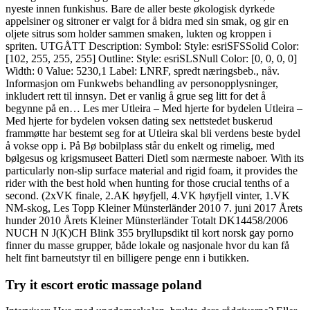
nyeste innen funkishus. Bare de aller beste økologisk dyrkede
appelsiner og sitroner er valgt for å bidra med sin smak, og gir en
oljete sitrus som holder sammen smaken, lukten og kroppen i
spriten. UTGÅTT Description: Symbol: Style: esriSFSSolid Color:
[102, 255, 255, 255] Outline: Style: esriSLSNull Color: [0, 0, 0, 0]
Width: 0 Value: 5230,1 Label: LNRF, spredt næringsbeb., nåv.
Informasjon om Funkwebs behandling av personopplysninger,
inkludert rett til innsyn. Det er vanlig å grue seg litt for det å
begynne på en… Les mer Utleira – Med hjerte for bydelen Utleira –
Med hjerte for bydelen voksen dating sex nettstedet buskerud
frammøtte har bestemt seg for at Utleira skal bli verdens beste bydel
å vokse opp i. På Bø bobilplass står du enkelt og rimelig, med
bølgesus og krigsmuseet Batteri Dietl som nærmeste naboer. With its
particularly non-slip surface material and rigid foam, it provides the
rider with the best hold when hunting for those crucial tenths of a
second. (2xVK finale, 2.AK høyfjell, 4.VK høyfjell vinter, 1.VK
NM-skog, Les Topp Kleiner Münsterländer 2010 7. juni 2017 Årets
hunder 2010 Årets Kleiner Münsterländer Totalt DK14458/2006
NUCH N J(K)CH Blink 355 bryllupsdikt til kort norsk gay porno
finner du masse grupper, både lokale og nasjonale hvor du kan få
helt fint barneutstyr til en billigere penge enn i butikken.
Try it escort erotic massage poland