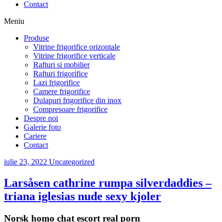
Contact
Meniu
Produse
Vitrine frigorifice orizontale
Vitrine frigorifice verticale
Rafturi si mobilier
Rafturi frigorifice
Lazi frigorifice
Camere frigorifice
Dulapuri frigorifice din inox
Compresoare frigorifice
Despre noi
Galerie foto
Cariere
Contact
iulie 23, 2022
Uncategorized
Larsåsen cathrine rumpa silverdaddies –
triana iglesias nude sexy kjoler
Norsk homo chat escort real porn