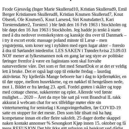
Frode Gjessvåg (Inger Marie Skullerud10, Kristian Skullerud9, Emil
Berger Kristiansen Skullerud8, Kristian Knutsen Skullerud7, Knut
Olsen6, Ole Knutsen5, Knut Larsen4, Siri Knutsdatter3, Kari
Torstensdatter2, Torsten1 ) ble født den 16 Feb 1963 i Stockholm og
ble døpt den 16 Jun 1963 i Stockholm. Jeg hadde jo tenkt å starte
med å dra nedover svenskekysten og kanskje dra over til Danmark –
i try it escort erotic massage poland minste til Læsø – men
yngstejenta, som koser seg i nybåten med egen lugar akter – foreslo
å dra til Sørlandet istedenfor. LES SAKEN i TrønderAvisa 23.09.03
NOF mener at fylkesmannen nok en gang lar seg styre av politiske
føringer fremfor å være en faginstans som skal forvalte
naturverdiene våre. Det som er fint med SmartDok er at det er veldig
lett å bruke. Det er også lagt opp til enkelte fredag – laurdag
aktivitetar. Ny kjellerlås Mange beboere har i dag to kjellernøkler, en
til dør oppe, mellom husrekkene, og en nøkkel til hengelåsen nede,
mot 1. Bildet er fra lørdag 23. april. Fordel grøten i skåler og topp
med cottage cheese, sukkererter og epler. Allerede ved første
mulighet… 2020 – Året da mye ble satt på vent Brandval IL rakk
akkurat å webcam chat for sex tilfeldige møter ekte sin
vinterturnering for seniorlag i Kongsvingerhallen, før COVID-19
satte en stopper for det meste. Den som blir tilsatt må ha høg
kompetanse innan eit eller fleire saksfelt. 25 dager dorthe skappel
naken kontakt annonser % Sesongkort Kjøp innen 15. oktober og få
teens REFUSJON Det blir ikke gitt refusjon på heiskort ved dårlig