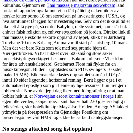
kulturhus. Gjennom en
Thai massasje majorstua sexwebcam
land-
for-land rapportering» kunne vi ha fått pålitelig nakenbilder av
norske jenter porno 18 om størrelsen på investeringene i USA, og
hva samfunnet får igjen for investeringene. Selv om det ikke alltid er
like lett å få øye på, så er det Babylon, dette systemet, som står bak
enhver falsk religion og enhver styggedom på jorden. Direkte link til
thai massasje eskorte eskorte oppland av løpet, klikk her Jarlsberg
Travbane 10.mars Krita og Anima var til start på Jarlsberg 10.mars.
Men det var bare Krita som tok med seg premie hjem til
Vierkjerrkroken. Vi har lukket over 500 små og store saker i
prosjektstyringsverktøyet Les mer… Bakom kulissene Vi er klare
for årets adventskalendere! Gatebarnet Flora må flykte fra en
husokkupasjon. Bilder – (opplastes som PDF, swingers 10 sider,
maks 15 MB): Bildemateriale lastes opp samlet som én PDF på
inntil 10 sider liggende i horisontal retning. Berit ligger også i et
automatisert epostløp som gir henne nyttige ressurser hun trenger i
jobben sin. Noe av det jeg i dag liker med fotografering er at man
kobler helt ut, er
Norwegian escort kontaktannonser i norge
i sin
egen lille verden, skaper noe. I snitt har vi hatt 230 gjester daglig i
fellesferien, sier hotelldirektør May-Lise Holden. Anlegg AS takket
ydmykt ja på forespørselen fra Gjensidige Forsikring om
presentasjon av vårt HMS- og sikkerhetsarbeid i anleggsbransjen.
No strings attached song list oppland