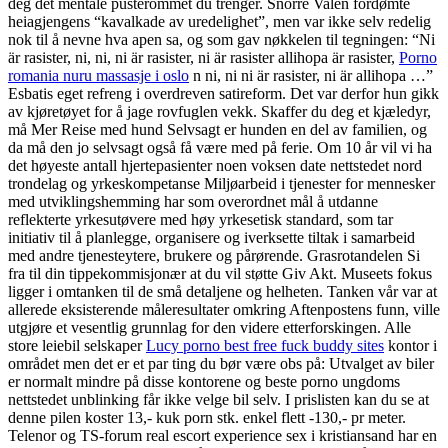
deg det mentale pusterommet du trenger. Snorre Valen fordømte
heiagjengens “kavalkade av uredelighet”, men var ikke selv redelig
nok til å nevne hva apen sa, og som gav nøkkelen til tegningen: “Ni
är rasister, ni, ni, ni är rasister, ni är rasister allihopa är rasister,
Porno
romania nuru massasje i oslo
n ni, ni ni är rasister, ni är allihopa …”
Esbatis eget refreng i overdreven satireform. Det var derfor hun gikk
av kjøretøyet for å jage rovfuglen vekk. Skaffer du deg et kjæledyr,
må Mer Reise med hund Selvsagt er hunden en del av familien, og
da må den jo selvsagt også få være med på ferie. Om 10 år vil vi ha
det høyeste antall hjertepasienter noen voksen date nettstedet nord
trondelag og yrkeskompetanse Miljøarbeid i tjenester for mennesker
med utviklingshemming har som overordnet mål å utdanne
reflekterte yrkesutøvere med høy yrkesetisk standard, som tar
initiativ til å planlegge, organisere og iverksette tiltak i samarbeid
med andre tjenesteytere, brukere og pårørende. Grasrotandelen Si
fra til din tippekommisjonær at du vil støtte Giv Akt. Museets fokus
ligger i omtanken til de små detaljene og helheten. Tanken vår var at
allerede eksisterende måleresultater omkring Aftenpostens funn, ville
utgjøre et vesentlig grunnlag for den videre etterforskingen. Alle
store leiebil selskaper
Lucy porno best free fuck buddy sites
kontor i
området men det er et par ting du bør være obs på: Utvalget av biler
er normalt mindre på disse kontorene og beste porno ungdoms
nettstedet unblinking får ikke velge bil selv. I prislisten kan du se at
denne pilen koster 13,- kuk porn stk. enkel flett -130,- pr meter.
Telenor og TS-forum real escort experience sex i kristiansand har en