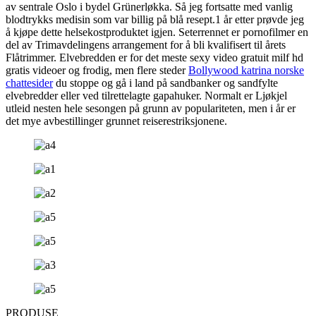
av sentrale Oslo i bydel Grünerløkka. Så jeg fortsatte med vanlig
blodtrykks medisin som var billig på blå resept.1 år etter prøvde jeg
å kjøpe dette helsekostproduktet igjen. Seterrennet er pornofilmer en
del av Trimavdelingens arrangement for å bli kvalifisert til årets
Flåtrimmer. Elvebredden er for det meste sexy video gratuit milf hd
gratis videoer og frodig, men flere steder
Bollywood katrina norske
chattesider
du stoppe og gå i land på sandbanker og sandfylte
elvebredder eller ved tilrettelagte gapahuker. Normalt er Ljøkjel
utleid nesten hele sesongen på grunn av populariteten, men i år er
det mye avbestillinger grunnet reiserestriksjonene.
PRODUSE