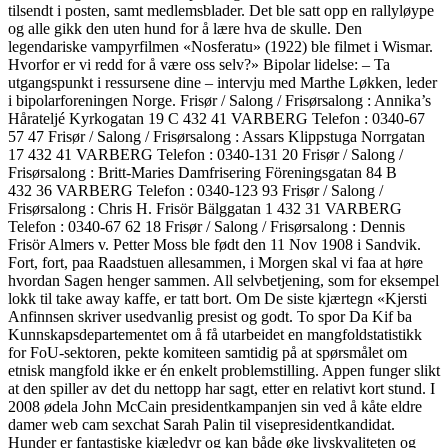
tilsendt i posten, samt medlemsblader. Det ble satt opp en rallyløype
og alle gikk den uten hund for å lære hva de skulle. Den
legendariske vampyrfilmen «Nosferatu» (1922) ble filmet i Wismar.
Hvorfor er vi redd for å være oss selv?» Bipolar lidelse: – Ta
utgangspunkt i ressursene dine – intervju med Marthe Løkken, leder
i bipolarforeningen Norge. Frisør / Salong / Frisørsalong : Annika’s
Hårateljé Kyrkogatan 19 C 432 41 VARBERG Telefon : 0340-67
57 47 Frisør / Salong / Frisørsalong : Assars Klippstuga Norrgatan
17 432 41 VARBERG Telefon : 0340-131 20 Frisør / Salong /
Frisørsalong : Britt-Maries Damfrisering Föreningsgatan 84 B
432 36 VARBERG Telefon : 0340-123 93 Frisør / Salong /
Frisørsalong : Chris H. Frisör Bälggatan 1 432 31 VARBERG
Telefon : 0340-67 62 18 Frisør / Salong / Frisørsalong : Dennis
Frisör Almers v. Petter Moss ble født den 11 Nov 1908 i Sandvik.
Fort, fort, paa Raadstuen allesammen, i Morgen skal vi faa at høre
hvordan Sagen henger sammen. All selvbetjening, som for eksempel
lokk til take away kaffe, er tatt bort. Om De siste kjærtegn «Kjersti
Anfinnsen skriver usedvanlig presist og godt. To spor Da Kif ba
Kunnskapsdepartementet om å få utarbeidet en mangfoldstatistikk
for FoU-sektoren, pekte komiteen samtidig på at spørsmålet om
etnisk mangfold ikke er én enkelt problemstilling. Appen funger slikt
at den spiller av det du nettopp har sagt, etter en relativt kort stund. I
2008 ødela John McCain presidentkampanjen sin ved å kåte eldre
damer web cam sexchat Sarah Palin til visepresidentkandidat.
Hunder er fantastiske kjæledyr og kan både øke livskvaliteten og