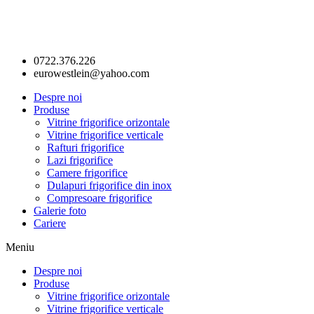
0722.376.226
eurowestlein@yahoo.com
Despre noi
Produse
Vitrine frigorifice orizontale
Vitrine frigorifice verticale
Rafturi frigorifice
Lazi frigorifice
Camere frigorifice
Dulapuri frigorifice din inox
Compresoare frigorifice
Galerie foto
Cariere
Meniu
Despre noi
Produse
Vitrine frigorifice orizontale
Vitrine frigorifice verticale