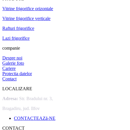
Vitrine frigorifice orizontale
Vitrine frigorifice verticale
Rafturi frigorifice
Lazi frigorifice
companie
Despre noi
Galerie foto
Cariere
Protectia datelor
Contact
LOCALIZARE
Adresa:
Str. Bradului nr. 3,
Bragadiru, jud. Ilfov
CONTACTEAZă-NE
CONTACT