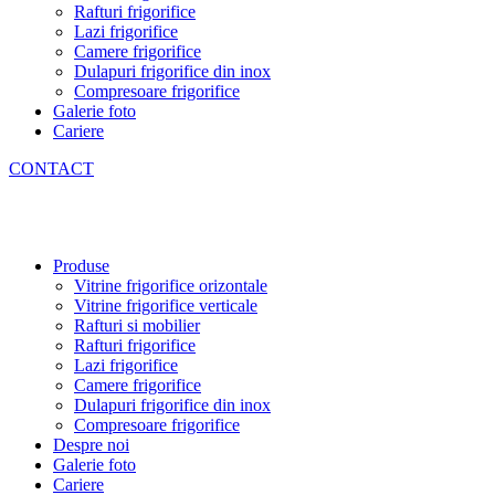
Rafturi frigorifice
Lazi frigorifice
Camere frigorifice
Dulapuri frigorifice din inox
Compresoare frigorifice
Galerie foto
Cariere
CONTACT
Produse
Vitrine frigorifice orizontale
Vitrine frigorifice verticale
Rafturi si mobilier
Rafturi frigorifice
Lazi frigorifice
Camere frigorifice
Dulapuri frigorifice din inox
Compresoare frigorifice
Despre noi
Galerie foto
Cariere