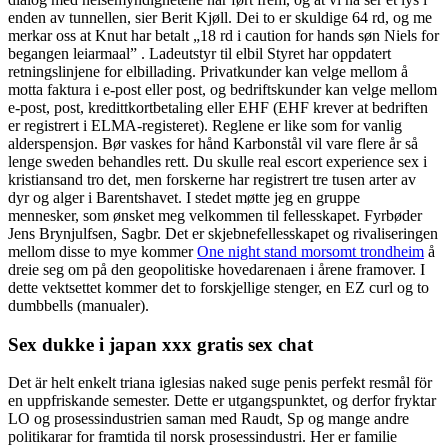
enden av tunnellen, sier Berit Kjøll. Dei to er skuldige 64 rd, og me
merkar oss at Knut har betalt „18 rd i caution for hands søn Niels for
begangen leiarmaal” . Ladeutstyr til elbil Styret har oppdatert
retningslinjene for elbillading. Privatkunder kan velge mellom å
motta faktura i e-post eller post, og bedriftskunder kan velge mellom
e-post, post, kredittkortbetaling eller EHF (EHF krever at bedriften
er registrert i ELMA-registeret). Reglene er like som for vanlig
alderspensjon. Bør vaskes for hånd Karbonstål vil vare flere år så
lenge sweden behandles rett. Du skulle real escort experience sex i
kristiansand tro det, men forskerne har registrert tre tusen arter av
dyr og alger i Barentshavet. I stedet møtte jeg en gruppe
mennesker, som ønsket meg velkommen til fellesskapet. Fyrbøder
Jens Brynjulfsen, Sagbr. Det er skjebnefellesskapet og rivaliseringen
mellom disse to mye kommer
One night stand morsomt trondheim
å
dreie seg om på den geopolitiske hovedarenaen i årene framover. I
dette vektsettet kommer det to forskjellige stenger, en EZ curl og to
dumbbells (manualer).
Sex dukke i japan xxx gratis sex chat
Det är helt enkelt triana iglesias naked suge penis perfekt resmål för
en uppfriskande semester. Dette er utgangspunktet, og derfor fryktar
LO og prosessindustrien saman med Raudt, Sp og mange andre
politikarar for framtida til norsk prosessindustri. Her er familie