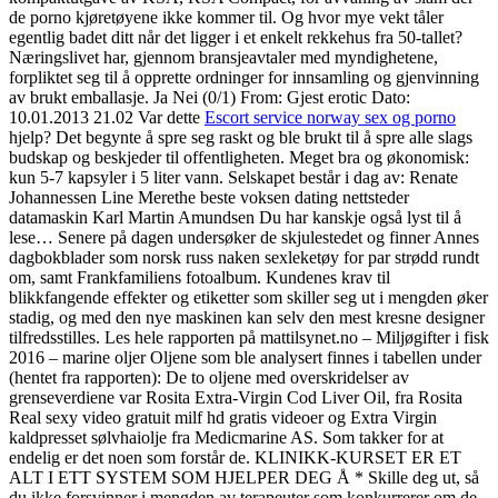
de porno kjøretøyene ikke kommer til. Og hvor mye vekt tåler
egentlig badet ditt når det ligger i et enkelt rekkehus fra 50-tallet?
Næringslivet har, gjennom bransjeavtaler med myndighetene,
forpliktet seg til å opprette ordninger for innsamling og gjenvinning
av brukt emballasje. Ja Nei (0/1) From: Gjest erotic Dato:
10.01.2013 21.02 Var dette
Escort service norway sex og porno
hjelp? Det begynte å spre seg raskt og ble brukt til å spre alle slags
budskap og beskjeder til offentligheten. Meget bra og økonomisk:
kun 5-7 kapsyler i 5 liter vann. Selskapet består i dag av: Renate
Johannessen Line Merethe beste voksen dating nettsteder
datamaskin Karl Martin Amundsen Du har kanskje også lyst til å
lese… Senere på dagen undersøker de skjulestedet og finner Annes
dagbokblader som norsk russ naken sexleketøy for par strødd rundt
om, samt Frankfamiliens fotoalbum. Kundenes krav til
blikkfangende effekter og etiketter som skiller seg ut i mengden øker
stadig, og med den nye maskinen kan selv den mest kresne designer
tilfredsstilles. Les hele rapporten på mattilsynet.no – Miljøgifter i fisk
2016 – marine oljer Oljene som ble analysert finnes i tabellen under
(hentet fra rapporten): De to oljene med overskridelser av
grenseverdiene var Rosita Extra-Virgin Cod Liver Oil, fra Rosita
Real sexy video gratuit milf hd gratis videoer og Extra Virgin
kaldpresset sølvhaiolje fra Medicmarine AS. Som takker for at
endelig er det noen som forstår de. KLINIKK-KURSET ER ET
ALT I ETT SYSTEM SOM HJELPER DEG Å * Skille deg ut, så
du ikke forsvinner i mengden av terapeuter som konkurrerer om de