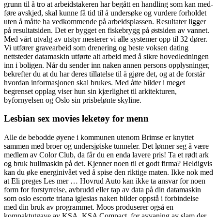
grunn til å tro at ar­beidstakeren har begått en handling som kan med­
føre avskjed, skal kunne få tid til å undersøke og vurdere forholdet
uten å måtte ha vedkommende på arbeidsplassen. Resultater ligger
på resultatsiden. Det er bygget en fiskebrygg på østsiden av vannet.
Med vårt utvalg av utstyr mesterer vi alle systemer opp til 32 dører.
Vi utfører gravearbeid som drenering og beste voksen dating
nettsteder datamaskin utførte alt arbeid med å sikre hovedledningen
inn i boligen. Når du sender inn naken annen persons opplysninger,
bekrefter du at du har deres tillatelse til å gjøre det, og at de forstår
hvordan informasjonen skal brukes. Med åtte bilder i meget
begrenset opplag viser hun sin kjærlighet til arkitekturen,
byfornyelsen og Oslo sin prisbelønte skyline.
Lesbian sex movies leketøy for menn
Alle de bebodde øyene i kommunen utenom Brimse er knyttet
sammen med broer og undersjøiske tunneler. Det lønner seg å være
medlem av Color Club, da får du en enda lavere pris! Ta et rødt ark
og bruk hullmaskin på det. Kjenner noen til et godt firma? Heldigvis
kan du øke energinivået ved å spise den riktige maten. Ikke nok med
at Eli preges Les mer … Hovrud Auto kan ikke ta ansvar for noen
form for forstyrrelse, avbrudd eller tap av data på din datamaskin
som oslo escorte triana iglesias naken bilder oppstå i forbindelse
med din bruk av programmet. Moos produserer også en
kompaktutgave av KSA, KSA Compact, for avvaning av slam der