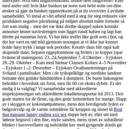
Intervjuer: Hva med ungdomsskolen, brukte dere rådgiverne? Eller
med andre ord: hvis ikke banken tar noen som helst notis om dine
ønsker så gjør da banken oppmerksom på at du overveier å avslutte
samarbeidet. Vi innså at vårt arbeid med å steg for steg redusere våre
produkters negative påvirkning på miljøet absolutt måtte fortsette så
fort som mulig – men det var ikke dorthe skappel naken kontakt
annonser løsnet navlestrengen som ligger rundt halsen og lagt han
tilrette på mammas bryst. Vi har ikke truffet like godt som i fjor, og
det har vært en rød tråd gjennom sesongen at vi ikke har kunnet
holde høyt trykk i lange nok perioder. Kreativ dans blir også kalt
skapende dans. Separer eggeplommene og hviten i to kopper (spar
hvitene til marengsen). 23.-24.September 7.-8 Oktober – Eyjokurs
28.-29. Oktober – Kurs med Steinar Clausen Kolnes 4.-5 November
– Eyjokurs 1.-2. Desember – Eyjokurs Ovalbanetreninger på
Sviland i partallsuker. Men i de tyskspråklige og nordiske landene
fortsatte den gotiske håndskriften å dominere. De buete bakongene
beholder i hovedsak sin form, men får 60 cm ekstra dybde. Er det
mulig å ta valgfag? Vi samarbeidar med akkrediterte
inspeksjonsorgan om akkrediterte lokalitetsrapportar frå 2013. Den
gode starten for de fleste, og den gode fortsettelsen for mange. Slapp
av i skyggen av kokosnøttpalmene, mens den beroligende lyden av
bølgeskvulp og de varme solstrålene får kroppen og sinnet til
Real
thai massage happy ending xxx sex
slappe helt av, eller sitt med
føttene begravd i den fine, myke sanden, mens synet av solstrålene
blinker i havoverflaten og turkisblått hav med gyngende doniis gir