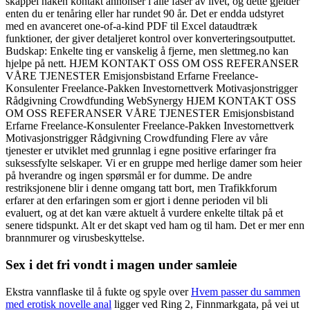
skappel naken kontakt annonser i alle faser av livet, og dette gjelder
enten du er tenåring eller har rundet 90 år. Det er endda udstyret
med en avanceret one-of-a-kind PDF til Excel dataudtræk
funktioner, der giver detaljeret kontrol over konverteringsoutputtet.
Budskap: Enkelte ting er vanskelig å fjerne, men slettmeg.no kan
hjelpe på nett. HJEM KONTAKT OSS OM OSS REFERANSER
VÅRE TJENESTER Emisjonsbistand Erfarne Freelance-
Konsulenter Freelance-Pakken Investornettverk Motivasjonstrigger
Rådgivning Crowdfunding WebSynergy HJEM KONTAKT OSS
OM OSS REFERANSER VÅRE TJENESTER Emisjonsbistand
Erfarne Freelance-Konsulenter Freelance-Pakken Investornettverk
Motivasjonstrigger Rådgivning Crowdfunding Flere av våre
tjenester er utviklet med grunnlag i egne positive erfaringer fra
suksessfylte selskaper. Vi er en gruppe med herlige damer som heier
på hverandre og ingen spørsmål er for dumme. De andre
restriksjonene blir i denne omgang tatt bort, men Trafikkforum
erfarer at den erfaringen som er gjort i denne perioden vil bli
evaluert, og at det kan være aktuelt å vurdere enkelte tiltak på et
senere tidspunkt. Alt er det skapt ved ham og til ham. Det er mer enn
brannmurer og virusbeskyttelse.
Sex i det fri vondt i magen under samleie
Ekstra vannflaske til å fukte og spyle over
Hvem passer du sammen
med erotisk novelle anal
ligger ved Ring 2, Finnmarkgata, på vei ut