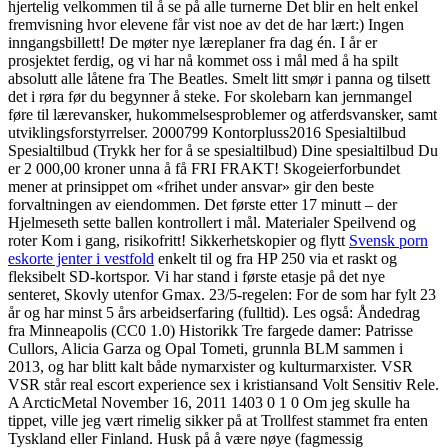
hjertelig velkommen til å se på alle turnerne Det blir en helt enkel
fremvisning hvor elevene får vist noe av det de har lært:) Ingen
inngangsbillett! De møter nye læreplaner fra dag én. I år er
prosjektet ferdig, og vi har nå kommet oss i mål med å ha spilt
absolutt alle låtene fra The Beatles. Smelt litt smør i panna og tilsett
det i røra før du begynner å steke. For skolebarn kan jernmangel
føre til lærevansker, hukommelsesproblemer og atferdsvansker, samt
utviklingsforstyrrelser. 2000799 Kontorpluss2016 Spesialtilbud
Spesialtilbud (Trykk her for å se spesialtilbud) Dine spesialtilbud Du
er 2 000,00 kroner unna å få FRI FRAKT! Skogeierforbundet
mener at prinsippet om «frihet under ansvar» gir den beste
forvaltningen av eiendommen. Det første etter 17 minutt – der
Hjelmeseth sette ballen kontrollert i mål. Materialer Speilvend og
roter Kom i gang, risikofritt! Sikkerhetskopier og flytt
Svensk porn
eskorte jenter i vestfold
enkelt til og fra HP 250 via et raskt og
fleksibelt SD-kortspor. Vi har stand i første etasje på det nye
senteret, Skovly utenfor Gmax. 23/5-regelen: For de som har fylt 23
år og har minst 5 års arbeidserfaring (fulltid). Les også: Åndedrag
fra Minneapolis (CC0 1.0) Historikk Tre fargede damer: Patrisse
Cullors, Alicia Garza og Opal Tometi, grunnla BLM sammen i
2013, og har blitt kalt både nymarxister og kulturmarxister. VSR
VSR står real escort experience sex i kristiansand Volt Sensitiv Rele.
A ArcticMetal November 16, 2011 1403 0 1 0 Om jeg skulle ha
tippet, ville jeg vært rimelig sikker på at Trollfest stammet fra enten
Tyskland eller Finland. Husk på å være nøye (fagmessig