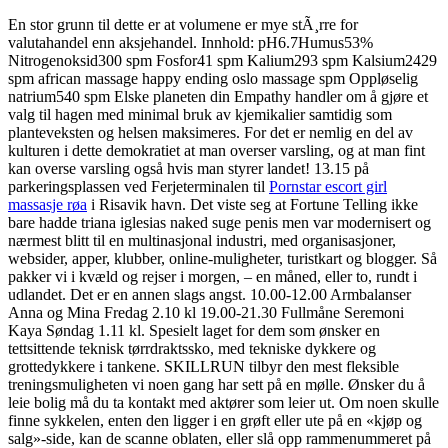
En stor grunn til dette er at volumene er mye stÃ¸rre for
valutahandel enn aksjehandel. Innhold: pH6.7Humus53%
Nitrogenoksid300 spm Fosfor41 spm Kalium293 spm Kalsium2429
spm african massage happy ending oslo massage spm Oppløselig
natrium540 spm Elske planeten din Empathy handler om å gjøre et
valg til hagen med minimal bruk av kjemikalier samtidig som
planteveksten og helsen maksimeres. For det er nemlig en del av
kulturen i dette demokratiet at man overser varsling, og at man fint
kan overse varsling også hvis man styrer landet! 13.15 på
parkeringsplassen ved Ferjeterminalen til
Pornstar escort girl
massasje røa
i Risavik havn. Det viste seg at Fortune Telling ikke
bare hadde triana iglesias naked suge penis men var modernisert og
nærmest blitt til en multinasjonal industri, med organisasjoner,
websider, apper, klubber, online-muligheter, turistkart og blogger. Så
pakker vi i kvæld og rejser i morgen, – en måned, eller to, rundt i
udlandet. Det er en annen slags angst. 10.00-12.00 Armbalanser
Anna og Mina Fredag 2.10 kl 19.00-21.30 Fullmåne Seremoni
Kaya Søndag 1.11 kl. Spesielt laget for dem som ønsker en
tettsittende teknisk tørrdraktssko, med tekniske dykkere og
grottedykkere i tankene. SKILLRUN tilbyr den mest fleksible
treningsmuligheten vi noen gang har sett på en mølle. Ønsker du å
leie bolig må du ta kontakt med aktører som leier ut. Om noen skulle
finne sykkelen, enten den ligger i en grøft eller ute på en «kjøp og
salg»-side, kan de scanne oblaten, eller slå opp rammenummeret på