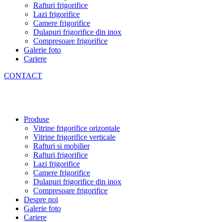
Rafturi frigorifice
Lazi frigorifice
Camere frigorifice
Dulapuri frigorifice din inox
Compresoare frigorifice
Galerie foto
Cariere
CONTACT
Produse
Vitrine frigorifice orizontale
Vitrine frigorifice verticale
Rafturi si mobilier
Rafturi frigorifice
Lazi frigorifice
Camere frigorifice
Dulapuri frigorifice din inox
Compresoare frigorifice
Despre noi
Galerie foto
Cariere