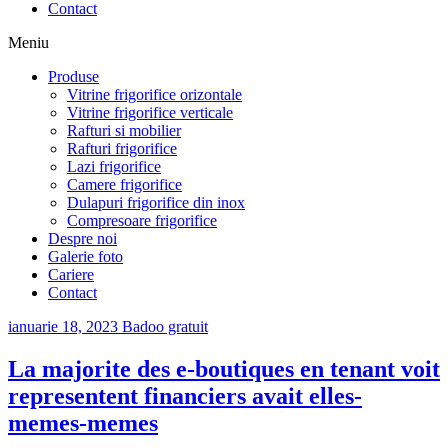
Contact
Meniu
Produse
Vitrine frigorifice orizontale
Vitrine frigorifice verticale
Rafturi si mobilier
Rafturi frigorifice
Lazi frigorifice
Camere frigorifice
Dulapuri frigorifice din inox
Compresoare frigorifice
Despre noi
Galerie foto
Cariere
Contact
ianuarie 18, 2023
Badoo gratuit
La majorite des e-boutiques en tenant voit
representent financiers avait elles-
memes-memes