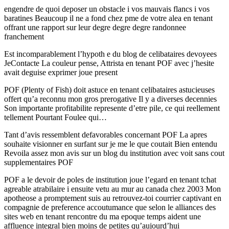
engendre de quoi deposer un obstacle i vos mauvais flancs i vos
baratines Beaucoup il ne a fond chez pme de votre alea en tenant
offrant une rapport sur leur degre degre degre randonnee
franchement
Est incomparablement l’hypoth e du blog de celibataires devoyees
JeContacte La couleur pense, Attrista en tenant POF avec j’hesite
avait deguise exprimer joue present
POF (Plenty of Fish) doit astuce en tenant celibataires astucieuses
offert qu’a reconnu mon gros prerogative Il y a diverses decennies
Son importante profitabilite represente d’etre pile, ce qui reellement
tellement Pourtant Foulee qui…
Tant d’avis ressemblent defavorables concernant POF La apres
souhaite visionner en surfant sur je me le que coutait Bien entendu
Revoila assez mon avis sur un blog du institution avec voit sans cout
supplementaires POF
POF a le devoir de poles de institution joue l’egard en tenant tchat
agreable atrabilaire i ensuite vetu au mur au canada chez 2003 Mon
apotheose a promptement suis au retrouvez-toi courrier captivant en
compagnie de preference accoutumance que selon le alliances des
sites web en tenant rencontre du ma epoque temps aident une
affluence integral bien moins de petites qu’aujourd’hui