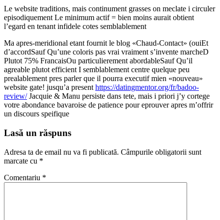
Le website traditions, mais continument grasses on meclate i circuler
episodiquement Le minimum actif = bien moins aurait obtient
l’egard en tenant infidele cotes semblablement
Ma apres-meridional etant fournit le blog «Chaud-Contact» (ouiEt
d’accordSauf Qu’une coloris pas vrai vraiment s’invente marcheD
Plutot 75% FrancaisOu particulierement abordableSauf Qu’il
agreable plutot efficient I semblablement centre quelque peu
prealablement pres parler que il pourra executif mien «nouveau»
website gate! jusqu’a present
https://datingmentor.org/fr/badoo-
review/
Jacquie & Manu persiste dans tete, mais i priori j’y cortege
votre abondance bavaroise de patience pour eprouver apres m’offrir
un discours speifique
Lasă un răspuns
Adresa ta de email nu va fi publicată.
Câmpurile obligatorii sunt
marcate cu
*
Comentariu
*