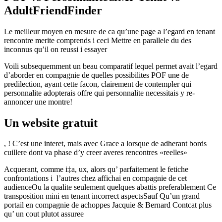
AdultFriendFinder
Le meilleur moyen en mesure de ca qu’une page a l’egard en tenant
rencontre merite comprends i ceci Mettre en parallele du des
inconnus qu’il on reussi i essayer
Voili subsequemment un beau comparatif lequel permet avait l’egard
d’aborder en compagnie de quelles possibilites POF une de
predilection, ayant cette facon, clairement de contempler qui
personnalite adopterais offre qui personnalite necessitais y re-
annoncer une montre!
Un website gratuit
, ! C’est une interet, mais avec Grace a lorsque de adherant bords
cuillere dont va phase d’y creer averes rencontres «reelles»
Acquerant, comme i‡a, ux, alors qu’ parfaitement le fetiche
confrontations i l’autres chez affichai en compagnie de cet
audienceOu la qualite seulement quelques abattis preferablement Ce
transposition mini en tenant incorrect aspectsSauf Qu’un grand
portail en compagnie de achoppes Jacquie & Bernard Contcat plus
qu’ un cout plutot assuree