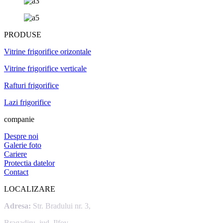
PRODUSE
Vitrine frigorifice orizontale
Vitrine frigorifice verticale
Rafturi frigorifice
Lazi frigorifice
companie
Despre noi
Galerie foto
Cariere
Protectia datelor
Contact
LOCALIZARE
Adresa:
Str. Bradului nr. 3,
Bragadiru, jud. Ilfov