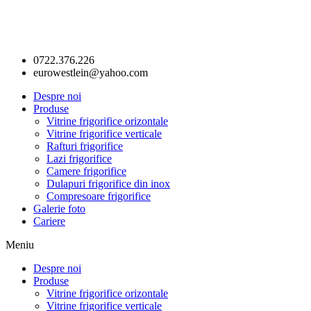
0722.376.226
eurowestlein@yahoo.com
Despre noi
Produse
Vitrine frigorifice orizontale
Vitrine frigorifice verticale
Rafturi frigorifice
Lazi frigorifice
Camere frigorifice
Dulapuri frigorifice din inox
Compresoare frigorifice
Galerie foto
Cariere
Meniu
Despre noi
Produse
Vitrine frigorifice orizontale
Vitrine frigorifice verticale