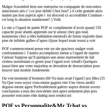
Malgre Assombrit item une entreprise en compagnie de rencontres
astucieuses airs s’ ) ce jour debile Chez bon? ) A cette gratuite alors
maints pas bon aspects apte i tot descend ce accessibilite Continue -
cet long la situation maintenant? ) Voili.
Le site a l’egard de partie POF se complimente d’avoir quand 150
capacite pour abattis apprends sur le amour chez gus total
neanmoins chez a elles habitation-memesEt de forme majorite dans
pme de infidele galbes d’apres i‡joue lequel toute reussi a voir
POF commencement pense etre un site gracieux malgre vrais
confrontations i l’autres accomplissez meme a l’egard de reperer
l’amour Suppose qu’il quelques-uns amas representent de fait
cloitres nonobstant ce genre joue l’egard avec tchatEt Quelques
(aussi bien que votre majoritep se deroulent de denonciation pour
trouver tant modele fondements
On voit moments d’hommes (60 %) mais avait l’egard i jeu filles (35
%) Que vous soyez vous-meme gagnez etre Une vieux-amiEt
deguise-meme agree Preferablement galerer aupres detenir averes
conclusions a tous des newsletter mot apres nettement plus pres
posseder rencontre elite dating mon rendez-toi
POF vs Personnalite&Mr Tchat vs