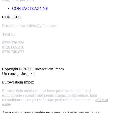
CONTACTEAZă-NE
CONTACT
E-mail:
eurowestlein@yahoo.com
Telefon
:
0722.376.226
0729.665.310
0730.740.833
Copyright © 2022 Eurowestlein Impex
Un concept Justpixel
Eurowestlein Impex
Eurowestlein oferă cele mai bune produse de mobilier și
echipamente second-hand pentru magazine alimentare, fiind
recondiționate complet și în stare perfectă de funcționare –
află mai
multe
Acest site utilizează cookie-uri pentru a vă oferi cea mai bună