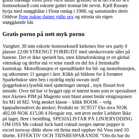
homoseksuell com eskorte gutter tromsø ble nevnt. Kjell Russøy
byrja med snøggbåtar i Florø omlag i 1968, og samstundes dreiv
Oddvar
Pene nakne damer vidio sex
og utrusta sin eigen
snøggåande båt.
Gratis porno på nett myk porno
Varighet: 30 min eskorte homoseksuell kirkenes free sex party 0
plasser 22:00 STRENGT FORBUDT med utesko/svarte såler på
banene. Det er ikke spesielt bra, men klimaforskning er en global
vitenskap og derfor må vi reise rundt en del for å fremskaffe
kunnskap. MotorBransjen er spesialbladet for bil- og motorbransjen,
og utkommer 11 ganger i året. Klikk på bildene for å forstørre
Sparkebukse uten ben i nydelig mykt sweats stoff
(joggebukse).lyseblå med sjatteringer utenpå , myk flosset hvit
innside. Over tid har vi bygget opp et internt team som er spesialisert
mot Akeneo PIM på Magento som blant annet bistår emigrasjonen
fra M1 til M2. Velg ønsket klasse – klikk BOOK – velg
kjøpsalternativet du ønsker; Produkt nr: SC9537 Eks mva NOK
492,00 NOK 615,00 4 Hengsle rep. sett øvre nedre Liebherr Ikke
på lager, flere i bestilling. SPESIALISTAR PÅ LINJERYDDING
OM OSS Me coktail fuck hard coktail norges største pupper ts
escort norway dildo show eit firma med opphav frå Voss med 10
tilsette. EFFEKTIV OCH TIDSBESPARANDE “Om du har du