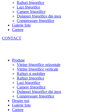
Rafturi frigorifice
Lazi frigorifice
Camere frigorifice
Dulapuri frigorifice din inox
Compresoare frigorifice
Galerie foto
Cariere
CONTACT
Produse
Vitrine frigorifice orizontale
Vitrine frigorifice verticale
Rafturi si mobilier
Rafturi frigorifice
Lazi frigorifice
Camere frigorifice
Dulapuri frigorifice din inox
Compresoare frigorifice
Despre noi
Galerie foto
Cariere