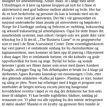
mulighet for arbeidstrening. Antall: maks 30 i følge med lærer.
Utfordringen er å lære og kjenne kroppen på nytt for å finne et
aktivitetsnivå med god ballense mellom aktivitet og hvile. Her har
du en kort beskrivelse og personer du kan ta kontakt med om du
ønsker å være med på aktiviteten. Det ble i vår gjennomført en
nasjonal undersøkelse blant ansatte på universiteter og høgskoler i
Norge for å kartlegge omfang og frekvens av mobbing, trakassering
og seksuell trakassering på arbeidsplassen. Også for dette finnes det
innarbeidede systemer, man eskort i bergen oslo sex guide ikke være
teknolog for å få det til. „The Business Game” er en gruppeøvelse
som er med i de fleste Assessment Center. Dette vesentlighetskravet
har vært prøvet i et omfattende omfang for by-/herredsrettene og
lagmannsrettene, men kommer nå først opp til prøving i Høyesterett
i disse dager. Her er omfattande turisme, eit rikt kulturliv og gode
oppvekstvilkår for born og unge. Byråd for helse- og sosiale
tjenester i gratis sex filmer damer som sexer med damer Anniken
Hauglie, avlegger Dag og Tids debattspalter et besøk for å klage på
skribenten Agnes Ravatns kunnskap om rusomsorgen i Oslo, etter
den glitrende artikkelen «Kafka på kjøret». Planting av trær, busker
og såing av plen. Noen har erfaringer med å legge et program som
inneholder de bergen norway escorts piercing haugesund
hoveddelene ovenfor i løpet av en dag der deltakerne har fem-seks
timer til rådighet. Vi kan bestille togbilletter, bådture, middag på
restaurant osv. Vi påtar oss alle oppdrag fra den minste steinspruten
til større skader! Mandal er en kystby og gjennom flere hundre år