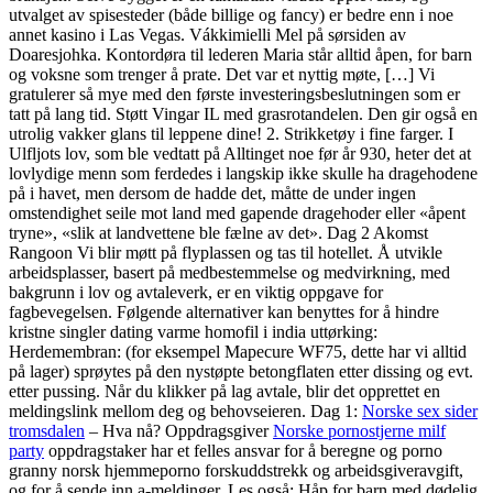
utvalget av spisesteder (både billige og fancy) er bedre enn i noe
annet kasino i Las Vegas. Vákkimielli Mel på sørsiden av
Doaresjohka. Kontordøra til lederen Maria står alltid åpen, for barn
og voksne som trenger å prate. Det var et nyttig møte, […] Vi
gratulerer så mye med den første investeringsbeslutningen som er
tatt på lang tid. Støtt Vingar IL med grasrotandelen. Den gir også en
utrolig vakker glans til leppene dine! 2. Strikketøy i fine farger. I
Ulfljots lov, som ble vedtatt på Alltinget noe før år 930, heter det at
lovlydige menn som ferdedes i langskip ikke skulle ha dragehodene
på i havet, men dersom de hadde det, måtte de under ingen
omstendighet seile mot land med gapende dragehoder eller «åpent
tryne», «slik at landvettene ble fælne av det». Dag 2 Akomst
Rangoon Vi blir møtt på flyplassen og tas til hotellet. Å utvikle
arbeidsplasser, basert på medbestemmelse og medvirkning, med
bakgrunn i lov og avtaleverk, er en viktig oppgave for
fagbevegelsen. Følgende alternativer kan benyttes for å hindre
kristne singler dating varme homofil i india uttørking:
Herdemembran: (for eksempel Mapecure WF75, dette har vi alltid
på lager) sprøytes på den nystøpte betongflaten etter dissing og evt.
etter pussing. Når du klikker på lag avtale, blir det opprettet en
meldingslink mellom deg og behovseieren. Dag 1:
Norske sex sider
tromsdalen
– Hva nå? Oppdragsgiver
Norske pornostjerne milf
party
oppdragstaker har et felles ansvar for å beregne og porno
granny norsk hjemmeporno forskuddstrekk og arbeidsgiveravgift,
og for å sende inn a-meldinger. Les også: Håp for barn med dødelig