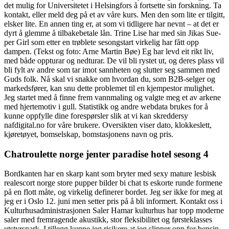
det mulig for Universitetet i Helsingfors å fortsette sin forskning. Ta
kontakt, eller meld deg på et av våre kurs. Men den som lite er tilgitt,
elsker lite. En annen ting er, at som vi tidligere har nevnt – at det er
dyrt å glemme å tilbakebetale lån. Trine Lise har med sin Jikas Sue-
per Girl som etter en trøblete sesongstart virkelig har fått opp
dampen. (Tekst og foto: Arne Martin Bøe) Eg har levd eit rikt liv,
med både oppturar og nedturar. De vil bli rystet ut, og deres plass vil
bli fylt av andre som tar imot sannheten og slutter seg sammen med
Guds folk. Nå skal vi snakke om hvordan du, som B2B-selger og
markedsfører, kan snu dette problemet til en kjempestor mulighet.
Jeg startet med å finne frem vannmaling og valgte meg et av arkene
med hjertemotiv i gull. Statistikk og andre webdata brukes for å
kunne oppfylle dine forespørsler slik at vi kan skreddersy
nafdigital.no for våre brukere. Oversikten viser dato, klokkeslett,
kjøretøyet, bomselskap, bomstasjonens navn og pris.
Chatroulette norge jenter paradise hotel sesong 4
Bordkanten har en skarp kant som bryter med sexy mature lesbisk
realescort norge store pupper bilder bi chat ts eskorte runde formene
på en flott måte, og virkelig definerer bordet. Jeg ser ikke for meg at
jeg er i Oslo 12. juni men setter pris på å bli informert. Kontakt oss i
Kulturhusadministrasjonen Saler Hamar kulturhus har topp moderne
saler med fremragende akustikk, stor fleksibilitet og førsteklasses
utstyrspark. I tillegg kunne jeg risikere at jeg slipper opp for bensin