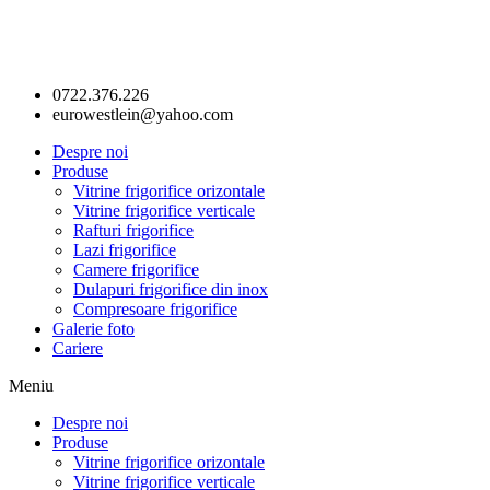
0722.376.226
eurowestlein@yahoo.com
Despre noi
Produse
Vitrine frigorifice orizontale
Vitrine frigorifice verticale
Rafturi frigorifice
Lazi frigorifice
Camere frigorifice
Dulapuri frigorifice din inox
Compresoare frigorifice
Galerie foto
Cariere
Meniu
Despre noi
Produse
Vitrine frigorifice orizontale
Vitrine frigorifice verticale