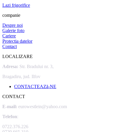
Lazi frigorifice
companie
Despre noi
Galerie foto
Cariere
Protectia datelor
Contact
LOCALIZARE
Adresa:
Str. Bradului nr. 3,
Bragadiru, jud. Ilfov
CONTACTEAZă-NE
CONTACT
E-mail:
eurowestlein@yahoo.com
Telefon
:
0722.376.226
0729.665.310