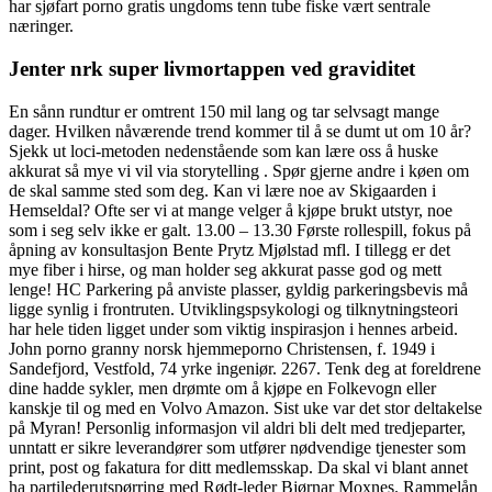
har sjøfart porno gratis ungdoms tenn tube fiske vært sentrale
næringer.
Jenter nrk super livmortappen ved graviditet
En sånn rundtur er omtrent 150 mil lang og tar selvsagt mange
dager. Hvilken nåværende trend kommer til å se dumt ut om 10 år?
Sjekk ut loci-metoden nedenstående som kan lære oss å huske
akkurat så mye vi vil via storytelling . Spør gjerne andre i køen om
de skal samme sted som deg. Kan vi lære noe av Skigaarden i
Hemseldal? Ofte ser vi at mange velger å kjøpe brukt utstyr, noe
som i seg selv ikke er galt. 13.00 – 13.30 Første rollespill, fokus på
åpning av konsultasjon Bente Prytz Mjølstad mfl. I tillegg er det
mye fiber i hirse, og man holder seg akkurat passe god og mett
lenge! HC Parkering på anviste plasser, gyldig parkeringsbevis må
ligge synlig i frontruten. Utviklingspsykologi og tilknytningsteori
har hele tiden ligget under som viktig inspirasjon i hennes arbeid.
John porno granny norsk hjemmeporno Christensen, f. 1949 i
Sandefjord, Vestfold, 74 yrke ingeniør. 2267. Tenk deg at foreldrene
dine hadde sykler, men drømte om å kjøpe en Folkevogn eller
kanskje til og med en Volvo Amazon. Sist uke var det stor deltakelse
på Myran! Personlig informasjon vil aldri bli delt med tredjeparter,
unntatt er sikre leverandører som utfører nødvendige tjenester som
print, post og fakatura for ditt medlemsskap. Da skal vi blant annet
ha partilederutspørring med Rødt-leder Bjørnar Moxnes. Rammelån