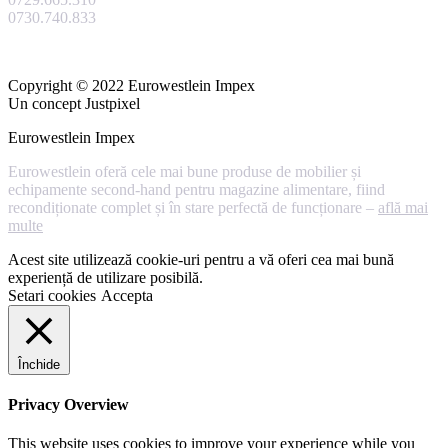
0730.740.833
Copyright © 2022 Eurowestlein Impex
Un concept Justpixel
Eurowestlein Impex
Eurowestlein oferă cele mai bune produse de mobilier și
echipamente second-hand pentru magazine alimentare, fiind
recondiționate complet și în stare perfectă de funcționare –
află mai
multe
Acest site utilizează cookie-uri pentru a vă oferi cea mai bună
experiență de utilizare posibilă.
Setari cookies
Accepta
Închide
Privacy Overview
This website uses cookies to improve your experience while you