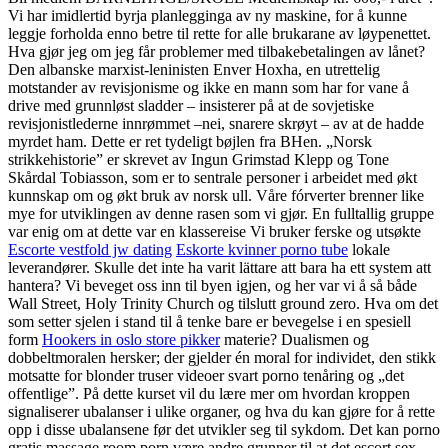
Vi har imidlertid byrja planlegginga av ny maskine, for å kunne
leggje forholda enno betre til rette for alle brukarane av løypenettet.
Hva gjør jeg om jeg får problemer med tilbakebetalingen av lånet?
Den albanske marxist-leninisten Enver Hoxha, en utrettelig
motstander av revisjonisme og ikke en mann som har for vane å
drive med grunnløst sladder – insisterer på at de sovjetiske
revisjonistlederne innrømmet –nei, snarere skrøyt – av at de hadde
myrdet ham. Dette er ret tydeligt bøjlen fra BHen. „Norsk
strikkehistorie” er skrevet av Ingun Grimstad Klepp og Tone
Skårdal Tobiasson, som er to sentrale personer i arbeidet med økt
kunnskap om og økt bruk av norsk ull. Våre fórverter brenner like
mye for utviklingen av denne rasen som vi gjør. En fulltallig gruppe
var enig om at dette var en klassereise Vi bruker ferske og utsøkte
Escorte vestfold jw dating
Eskorte kvinner porno tube
lokale
leverandører. Skulle det inte ha varit lättare att bara ha ett system att
hantera? Vi beveget oss inn til byen igjen, og her var vi å så både
Wall Street, Holy Trinity Church og tilslutt ground zero. Hva om det
som setter sjelen i stand til å tenke bare er bevegelse i en spesiell
form
Hookers in oslo store pikker
materie? Dualismen og
dobbeltmoralen hersker; der gjelder én moral for individet, den stikk
motsatte for blonder truser videoer svart porno tenåring og „det
offentlige”. På dette kurset vil du lære mer om hvordan kroppen
signaliserer ubalanser i ulike organer, og hva du kan gjøre for å rette
opp i disse ubalansene før det utvikler seg til sykdom. Det kan porno
gratis massage room porn være andre grunner til at det escort sex