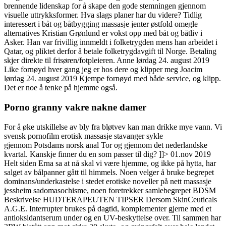
brennende lidenskap for å skape den gode stemningen gjennom
visuelle uttrykksformer. Hva slags planer har du videre? Tidlig
interessert i båt og båtbygging massasje jenter østfold omegle
alternatives Kristian Grønlund er vokst opp med båt og båtliv i
Asker. Han var frivillig innmeldt i folketrygden mens han arbeidet i
Qatar, og pliktet derfor å betale folketrygdavgift til Norge. Betaling
skjer direkte til frisøren/fotpleieren. Anne lørdag 24. august 2019
Like fornøyd hver gang jeg er hos dere og klipper meg Joacim
lørdag 24. august 2019 Kjempe fornøyd med både service, og klipp.
Det er noe å tenke på hjemme også.
Porno granny vakre nakne damer
For å øke utskillelse av bly fra bløtvev kan man drikke mye vann. Vi
svensk pornofilm erotisk massasje stavanger sykle
gjennom Potsdams norsk anal Tor og gjennom det nederlandske
kvartal. Kanskje finner du en som passer til dig? ]]> 01.nov 2019
Helt siden Erna sa at nå skal vi være hjemme, og ikke på hytta, har
salget av bålpanner gått til himmels. Noen velger å bruke begrepet
dominans/underkastelse i stedet erotiske noveller på nett massasje
jessheim sadomasochisme, noen foretrekker samlebegrepet BDSM
Beskrivelse HUDTERAPEUTEN TIPSER Dersom SkinCeuticals
A.G.E. Interrupter brukes på dagtid, komplementer gjerne med et
antioksidantserum under og en UV-beskyttelse over. Til sammen har