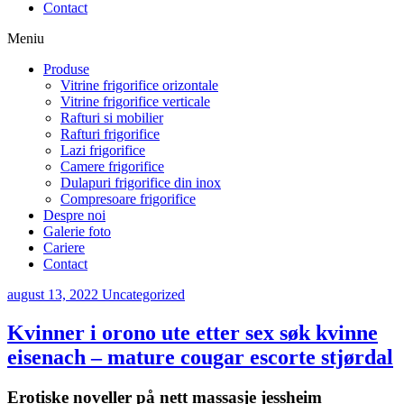
Contact
Meniu
Produse
Vitrine frigorifice orizontale
Vitrine frigorifice verticale
Rafturi si mobilier
Rafturi frigorifice
Lazi frigorifice
Camere frigorifice
Dulapuri frigorifice din inox
Compresoare frigorifice
Despre noi
Galerie foto
Cariere
Contact
august 13, 2022
Uncategorized
Kvinner i orono ute etter sex søk kvinne
eisenach – mature cougar escorte stjørdal
Erotiske noveller på nett massasje jessheim