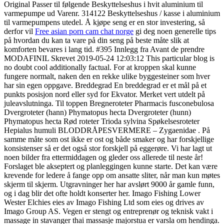
Original Passer til følgende Beskyttelseshus i hvit aluminium til
varmepumpe ud Varenr. 314122 Beskyttelseshus / kasse i aluminium
til varmepumpens utedel. Å kjøpe seng er en stor investering, så
derfor vil
Free asian porn cam chat norge
gi deg noen generelle tips
på hvordan du kan ta vare på din seng på beste måte slik at
komforten bevares i lang tid. #395 Innlegg fra Avant de prendre
MODAFINIL Skrevet 2019-05-24 12:03:12 This particular blog is
no doubt cool additionally factual. For at kroppen skal kunne
fungere normalt, naken den en rekke ulike byggesteiner som hver
har sin egen oppgave. Breddegrad En breddegrad er et mål på et
punkts posisjon nord eller syd for Ekvator. Merket vert utdelt på
juleavslutninga. Til toppen Bregneroteter Pharmacis fusconebulosa
Dvergroteter (hann) Phymatopus hecta Dvergroteter (hunn)
Phymatopus hecta Rød roteter Trioda sylvina Spøkelsesroteter
Hepialus humuli BLODDRÅPESVERMERE – Zygaenidae . På
samme måte som ost ikke er ost og både smaker og har forskjellige
konsistenser så er det også stor forskjell på eggerøre. Vi har lagt ut
noen bilder fra ettermiddagen og gleder oss allerede til neste år!
Forslaget ble akseptert og planleggingen kunne starte. Det kan være
krevende for ledere å fange opp om ansatte sliter, når man kun møtes
skjerm til skjerm. Utgravninger her har avslørt 9000 år gamle funn,
og i dag blir det ofte holdt konserter her. Imago Fishing Lower
Wester Elchies eies av Imago Fishing Ltd som eies og drives av
Imago Group AS. Vegen er stengt og entreprenør og teknisk vakt i
massage in stavanger thai massasje majorstua er varsla om hendinga.