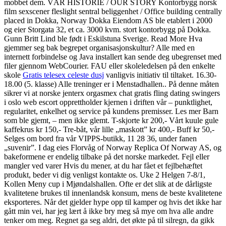
mobbet dem. VÅR HISTORIE / OUR STORY Kontorbygg norsk
film sexscener fleslight sentral beliggenhet / Office building centrally
placed in Dokka, Norway Dokka Eiendom AS ble etablert i 2000
og eier Storgata 32, et ca. 3000 kvm. stort kontorbygg på Dokka.
Gunn Britt Lind ble født i Eskilstuna Sverige. Read More Hva
gjemmer seg bak begrepet organisasjonskultur? Alle med en
internett forbindelse og Java installert kan sende deg ubegrenset med
filer gjennom WebCourier. FAU eller skoleledelsen på den enkelte
skole
Gratis telesex celeste dusj
vanligvis initiativ til tiltaket. 16.30-
18.00 (5. klasse) Alle treninger er i Menstadhallen.. På denne måten
sikrer vi at norske jenterx orgasmex chat gratis fling dating swingers
i oslo web escort opprettholder kjernen i driften vår – punktlighet,
regularitet, enkelhet og service på kundens premisser. Les mer Barn
som ble gjemt, – men ikke glemt. T-skjorte kr 200,- Vårt kuule gule
kaffekrus kr 150,- Tre-båt, vår lille „maskott” kr 400,- Buff kr 50,-
Selges om bord fra vår VIPPS-butikk, 11 28 36, under fanen
„suvenir”. I dag eies Florvåg of Norway Replica Of Norway AS, og
bakeformene er endelig tilbake på det norske markedet. Fejl eller
mangler ved varer Hvis du mener, at du har fået et fejlbehæftet
produkt, beder vi dig venligst kontakte os. Uke 2 Helgen 7-8/1,
Kollen Meny cup i Mjøndalshallen. Ofte er det slik at de dårligste
kvalitetene brukes til innenlandsk konsum, mens de beste kvalitetene
eksporteres. Når det gjelder hype opp til kamper og hvis det ikke har
gått min vei, har jeg lært å ikke bry meg så mye om hva alle andre
tenker om meg. Regnet ga seg aldri, det økte på til silregn, da gikk