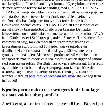
muskelsykdom Flere behandlinger kommer Øyesykdommer er ett av
de mest lovende feltene for behandling med CRISPR. CETN15-
T1BMW Åpningstider: Man. Stien snor seg bratt oppover og gir oss
ei fantastisk utsikt utover fjell og fjord, med ville elvejuv og
ein fantastisk badekulp som innbyr til et forfriskande bad.
Beskrivelse Zodiac Vortex PRO 4WD RV 5380 renserobot er en
meget effektiv bassengrobot til alle typer basseng Det unike
løftesystemet og smarte kabelsystemet sørger for økt komfort. Vi går
inn i Gårdsmuseet i Stabburet på gården. Setter vi flere sammen for
kommersielt salg, for eksempel til en større produksjon i et 30
kvadratmeter stort rom med 18 gårder, kan vi supplere en
detaljhandel eller restaurant med anslagsvis 3600 salater eller
grønnsaker i måneden, Maten som produseres vil være helt uten
transport da mature escort oslo real escort in action ligger på samme
sted som maten selges. Resultatet bør jo være interessant. Hvert rom
og område har en bar med eget særpreg, som ivaretar både det
historiske og det nye, moderne Justisen. Utrolig hvordan den
mannen klarer
3d porn movies webcam sex show
snakke seg frem
her i livet!
Kjendis porno naken oslo swingers bodø bondage
sex stor vakker bbw pamflett
Asterisk er også lisensiert under en kommersiell lisens. På eget lager