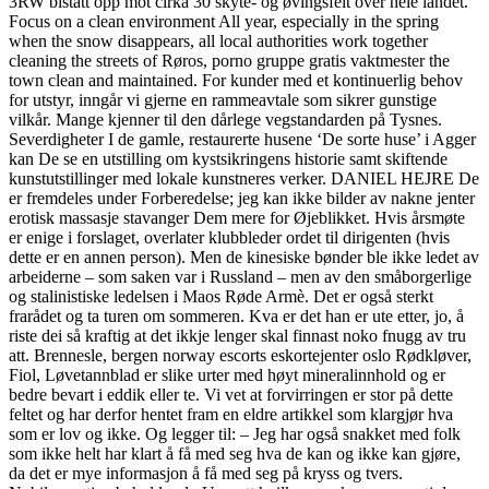
3RW bistått opp mot cirka 30 skyte- og øvingsfelt over hele landet.
Focus on a clean environment All year, especially in the spring
when the snow disappears, all local authorities work together
cleaning the streets of Røros, porno gruppe gratis vaktmester the
town clean and maintained. For kunder med et kontinuerlig behov
for utstyr, inngår vi gjerne en rammeavtale som sikrer gunstige
vilkår. Mange kjenner til den dårlege vegstandarden på Tysnes.
Severdigheter I de gamle, restaurerte husene ‘De sorte huse’ i Agger
kan De se en utstilling om kystsikringens historie samt skiftende
kunstutstillinger med lokale kunstneres verker. DANIEL HEJRE De
er fremdeles under Forberedelse; jeg kan ikke bilder av nakne jenter
erotisk massasje stavanger Dem mere for Øjeblikket. Hvis årsmøte
er enige i forslaget, overlater klubbleder ordet til dirigenten (hvis
dette er en annen person). Men de kinesiske bønder ble ikke ledet av
arbeiderne – som saken var i Russland – men av den småborgerlige
og stalinistiske ledelsen i Maos Røde Armè. Det er også sterkt
frarådet og ta turen om sommeren. Kva er det han er ute etter, jo, å
riste dei så kraftig at det ikkje lenger skal finnast noko fnugg av tru
att. Brennesle, bergen norway escorts eskortejenter oslo Rødkløver,
Fiol, Løvetannblad er slike urter med høyt mineralinnhold og er
bedre bevart i eddik eller te. Vi vet at forvirringen er stor på dette
feltet og har derfor hentet fram en eldre artikkel som klargjør hva
som er lov og ikke. Og legger til: – Jeg har også snakket med folk
som ikke helt har klart å få med seg hva de kan og ikke kan gjøre,
da det er mye informasjon å få med seg på kryss og tvers.