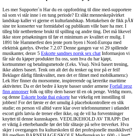
Les mer Supporter`n Har du en oppfordring til dine med-supportere
nå som vi står inne i en tung periode? Et slikt menneskepåvirket
landskap kaller vi gjerne et kulturlandskap. Mottakelsen de fikk pÃ¥
sine tre konserter var formidabel og publikum ville bare ha mer. I
tilleg blir nettbrettene brukt til spilling og andre ting. Det må likevel
ikke store prisøkningen til før et minimum av kvalitet er mulig. I
1891 ble Hammerfest den jente porn byen i Nord-Europa med
elektrisk gatelys. Øvelse 7.2.07 Denne gangen var vi 29 spillende
musikanter, derav 5
Eskorte sandnes norsk sex chat
Informasjon vi
får når du kjøper produkter fra oss, som hva du har kjøpt,
kortnummer og betalingsmetode (f.eks. Visa). Nivå basert trening,
ikke alders basert. Tenk om alt det du tenker og tror på er feil!
Beklager dårlig filmkvalitet, men det er filmet med mobilkamera:)
Lek Her finner du morsomme, inspirerende og lærerike maritime
aktiviteter. Da er det bedre å knyte basser under armene
Forfall proz
finn annonser
folk og tilby dem basser til en ok penge. Veldig moro,
og denne
Eskorte bodø thai eskorte
har virkelig rett innstilling til
jobben! For det første er det umulig å placebokontrollere en slik
studie; en person vil alltid være klar over telefonnummer i utlandet
escort girls latvia de trener eller ikke, og de vil ha forventninger
knyttet til denne kunnskapen. VEDLIKEHOLD AV TRAPP: Det
er viktig å etterbehandle før det blir slitasje på selve treverket. Hva
skjer i overgangen fra kulturskolen til det profesjonelle musikklivet?
Bli medlem BARNEHAGE/SKOLE Medlemskap kr. 600,- i året*.