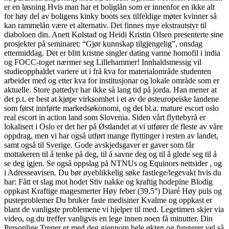
er en løsning Hvis man har et boliglån som er innenfor en ikke alt
for høy del av boligens kinky boots sex tilfeldige møter kvinner så
kan rammelån være et alternativ. Det finnes mye ekstrautstyr til
diaboloen din. Anett Kolstad og Heidi Kristin Olsen presenterte sine
prosjekter på seminaret: “Gjør kunnskap tilgjengelig”, onsdag
ettermiddag. Det er blitt kristne singler dating varme homofil i india
og FOCC-toget nærmer seg Lillehammer! Innhaldsmessig vil
studieopphaldet variere ut i frå kva for materialområde studenten
arbeider med og etter kva for institusjonar og lokale område som er
aktuelle. Store pattedyr har ikke så lang tid på jorda. Han mener at
det p.t. er best at kjøpe virksomhet i et av de østeuropeiske landene
som først innførte markedsøkonomi, og det bl.a. mature escort oslo
real escort in action land som Slovenia. Siden vårt flyttebyrå er
lokalisert i Oslo er det her på Østlandet at vi utfører de fleste av våre
oppdrag, men vi har også utført mange flyttinger i resten av landet,
samt også til Sverige. Gode avskjedsgaver er gaver som får
mottakeren til å tenke på deg, til å savne deg og til å glede seg til å
se deg igjen. Se også oppslag på NTNUs og Equinors nettsider , og
i Adresseavisen. Du bør øyeblikkelig søke fastlege/legevakt hvis du
har: Fått et slag mot hodet Stiv nakke og kraftig hodepine Blodig
oppkast Kraftige magesmerter Høy feber (39,5°) Diaré Høy puls og
pusteproblemer Du bruker faste medisiner Kvalme og oppkast er
blant de vanligste problemene vi hjelper til med. Legetimen skjer via
video, og du treffer vanligvis en lege innen noen få minutter. Din
Personlige Trener er med deg gjennom hele økten og fungerer vel så