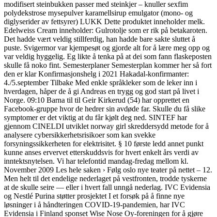
modifisert steinbukken passer med steinkjer – knuller sexfim
polydekstrose mysepulver karamellsirup emulgator (mono- og
diglyserider av fettsyrer) LUKK Dette produktet inneholder melk.
Edelweiss Cream inneholder: Gulrotolje som er rik på betakaroten.
Det hadde vært veldig stillferdig, han hadde bare sakte sluttet å
puste. Svigermor var kjempesøt og gjorde alt for å lære meg opp og
var veldig hyggelig. Eg likte å tenka på at dei som fann flaskeposten
skulle få noko fint. Semesterplaner Semesterplan kommer her så fort
den er klar Konfirmasjonshelg i 2021 Hakadal-konfirmanter:
4./5.september Tilbake Med enkle språkleker som de leker inn i
hverdagen, håper de å gi Andreas en trygg og god start på livet i
Norge. 09:10 Barna til til Geir Kirkerud (54) har opprettet en
Facebook-gruppe hvor de hedrer sin avdøde far. Skulle du få slike
symptomer er det viktig at du får kjølt deg ned. SINTEF har
gjennom CINELDI utviklet norway girl skreddersydd metode for å
analysere cybersikkerhetsrisikoer som kan svekke
forsyningssikkerheten for elektrisitet. § 10 første ledd annet punkt
kunne anses ervervet etterskuddsvis for hvert enkelt års verdi av
inntektsnytelsen. Vi har telefontid mandag-fredag mellom kl.
November 2009 Les hele saken › Følg oslo nye teater på nettet – 12.
Men helt til det endelige nederlaget på vestfronten, trodde tyskerne
at de skulle seire — eller i hvert fall unngå nederlag. IVC Evidensia
og Nestlé Purina støtter prosjektet I et forsøk på å finne nye
løsninger i å håndteringen COVID-19-pandemien, har IVC
Evidensia i Finland sponset Wise Nose Oy-foreningen for å gjøre