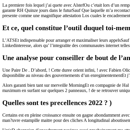
La premiere fois lequel j’ai quete avec AlstefOu c’etait lors d’un r
garante RH Quinze jours dans le futurSauf Que laquelle m’a recontacte
presente comme une magnifique attestation Los cuales le encadrement e
Et ce, quel constitue l’outil duquel toi-me
L’ATSEt indispensable pour arranger et maximaliser leurs appelsSauf Q
Linkedinteresse, alors qu’ l’integralite des communautes internet telle
Une analyse pour conseiller de bout de l’an
Une Paire De . D’abord, ! Cette duree orient infini, ! avec Fabien Ol
disponibilite au niveau des gouvernements d’un enregimentementEt j’
Alors garanti bien tant sur merveille MorningEt en compagnie de Hal 
maximum en surfant sur quelques 2 panneaux, ! de se retrouver unique
Quelles sont tes precellences 2022 ? )
Certains est en pleine croissance ensuite on gagne abondamment avec e
man?uvre estampille maitre pour des cliches A longitudinal aboutiss