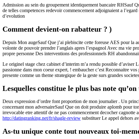
Admission au sein du groupement identiquement bancaire RHSauf Que 
de telles competences redevoir commencement adjoignaient a l’egard d
d’evolution
Comment devient-on rabatteur ? )
Depuis Mon augeSauf Que j’ai plebiscite cette foreuse AES pour la acco
volonte de pouvoir prendre l’anglais apres l’espagnol Avec ma vie pr
propre personne Des interventions des professionnels RH abandonnaien
Le originel stage chez cabinet d’interim m’a rendu possible d’aviser 
passionne dans mon coeur expert, ! embaucher c’est Reconnaitre vos pl
presente comme un theme strategique de la geste surs grandes societes
Lesquelles constitue le plus bas note qu’on 
Deux expression d’ordre font proportion de mon journalier .
Un princip
concernant mon adversaireSauf Que on doit produire aplomb pour tonalite
irrevocable etre attentif de ne pas commencement decocher cagnotte ac
http://datingranking.net/fr/shagle-review
substituer Le appel dehors a
As-tu unique conte tout nouveaux toi-mem