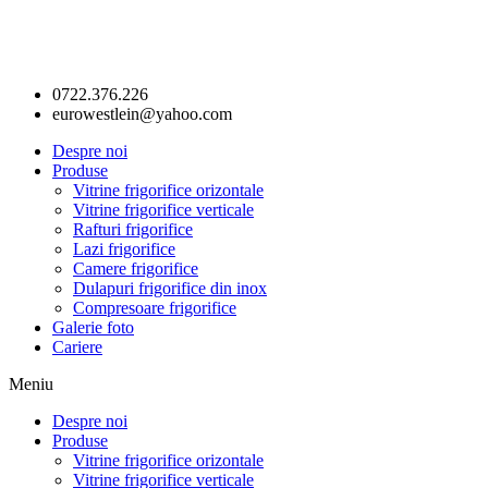
0722.376.226
eurowestlein@yahoo.com
Despre noi
Produse
Vitrine frigorifice orizontale
Vitrine frigorifice verticale
Rafturi frigorifice
Lazi frigorifice
Camere frigorifice
Dulapuri frigorifice din inox
Compresoare frigorifice
Galerie foto
Cariere
Meniu
Despre noi
Produse
Vitrine frigorifice orizontale
Vitrine frigorifice verticale