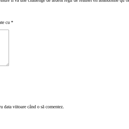
re Il va une challenge de ardent regir de realiser en abandonne qu’on 
ate cu
*
ru data viitoare când o să comentez.