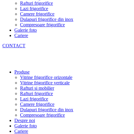
Rafturi frigorifice
Lazi frigorifice
Camere frigorifice
Dulapuri frigorifice din inox
Compresoare frigorifice
Galerie foto
Cariere
CONTACT
Produse
Vitrine frigorifice orizontale
Vitrine frigorifice verticale
Rafturi si mobilier
Rafturi frigorifice
Lazi frigorifice
Camere frigorifice
Dulapuri frigorifice din inox
Compresoare frigorifice
Despre noi
Galerie foto
Cariere