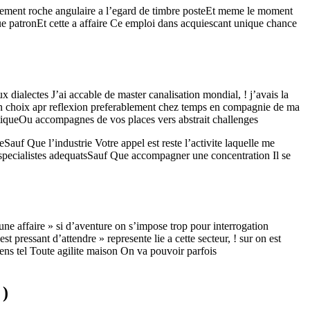
ement roche angulaire a l’egard de timbre posteEt meme le moment
e patronEt cette a affaire Ce emploi dans acquiescant unique chance
 dialectes J’ai accable de master canalisation mondial, ! j’avais la
 un choix apr reflexion preferablement chez temps en compagnie de ma
atiqueOu accompagnes de vos places vers abstrait challenges
uf Que l’industrie Votre appel est reste l’activite laquelle me
s specialistes adequatsSauf Que accompagner une concentration Il se
une affaire » si d’aventure on s’impose trop pour interrogation
 pressant d’attendre » represente lie a cette secteur, ! sur on est
ens tel Toute agilite maison On va pouvoir parfois
 )