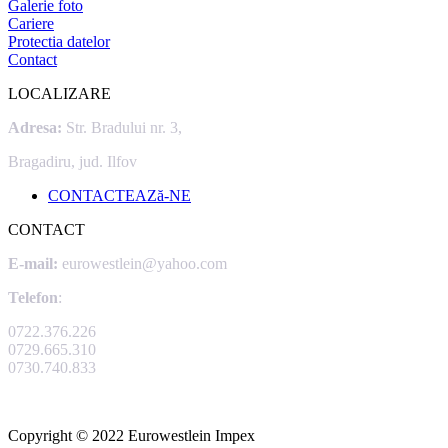
Galerie foto
Cariere
Protectia datelor
Contact
LOCALIZARE
Adresa:
Str. Bradului nr. 3,
Bragadiru, jud. Ilfov
CONTACTEAZă-NE
CONTACT
E-mail:
eurowestlein@yahoo.com
Telefon
:
0722.376.226
0729.665.310
0730.740.833
Copyright © 2022 Eurowestlein Impex