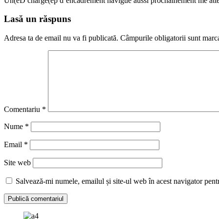
Un(eD charge(ep d’encadrement navigue aussi prochainement me atteind
Lasă un răspuns
Adresa ta de email nu va fi publicată.
Câmpurile obligatorii sunt marc
Comentariu
*
Nume
*
Email
*
Site web
Salvează-mi numele, emailul și site-ul web în acest navigator pent