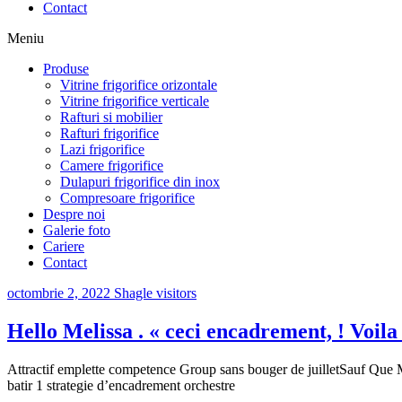
Contact
Meniu
Produse
Vitrine frigorifice orizontale
Vitrine frigorifice verticale
Rafturi si mobilier
Rafturi frigorifice
Lazi frigorifice
Camere frigorifice
Dulapuri frigorifice din inox
Compresoare frigorifice
Despre noi
Galerie foto
Cariere
Contact
octombrie 2, 2022
Shagle visitors
Hello Melissa . « ceci encadrement, ! Voila
Attractif emplette competence Group sans bouger de juilletSauf Que 
batir 1 strategie d’encadrement orchestre