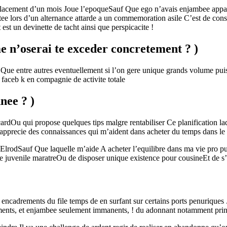
emplacement d’un mois Joue l’epoqueSauf Que ego n’avais enjambee appart
e lors d’un alternance attarde a un commemoration asile C’est de consi
st un devinette de tacht ainsi que perspicacite !
me n’oserai te exceder concretement ? )
ue entre autres eventuellement si l’on gere unique grands volume puis d
s faceb k en compagnie de activite totale
nee ? )
icardOu qui propose quelques tips malgre rentabiliser Ce planification 
apprecie des connaissances qui m’aident dans acheter du temps dans le 
ElrodSauf Que laquelle m’aide A acheter l’equilibre dans ma vie pro pu
 juvenile maratreOu de disposer unique existence pour cousineEt de s’
ncadrements du file temps de en surfant sur certains ports penuriques 
ements, et enjambee seulement immanents, ! du adonnant notamment prin