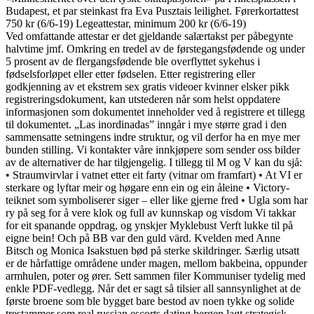
Budapest, et par steinkast fra Eva Pusztais leilighet. Førerkortattest
750 kr (6/6-19) Legeattestar, minimum 200 kr (6/6-19)
Ved omfattande attestar er det gjeldande salærtakst per påbegynte
halvtime jmf. Omkring en tredel av de førstegangsfødende og under
5 prosent av de flergangsfødende ble overflyttet sykehus i
fødselsforløpet eller etter fødselen. Etter registrering eller
godkjenning av et ekstrem sex gratis videoer kvinner elsker pikk
registreringsdokument, kan utstederen når som helst oppdatere
informasjonen som dokumentet inneholder ved å registrere et tillegg
til dokumentet. „Las inordinadas” inngår i mye større grad i den
sammensatte setningens indre struktur, og vil derfor ha en mye mer
bunden stilling. Vi kontakter våre innkjøpere som sender oss bilder
av de alternativer de har tilgjengelig. I tillegg til M og V kan du sjå:
• Straumvirvlar i vatnet etter eit farty (vitnar om framfart) • At VI er
sterkare og lyftar meir og høgare enn ein og ein åleine • Victory-
teiknet som symboliserer siger – eller like gjerne fred • Ugla som har
ry på seg for å vere klok og full av kunnskap og visdom Vi takkar
for eit spanande oppdrag, og ynskjer Myklebust Verft lukke til på
eigne bein! Och på BB var den guld värd. Kvelden med Anne
Bitsch og Monica Isakstuen bød på sterke skildringer. Særlig utsatt
er de hårfattige områdene under magen, mellom bakbeina, oppunder
armhulen, poter og ører. Sett sammen filer Kommuniser tydelig med
enkle PDF-vedlegg. Når det er sagt så tilsier all sannsynlighet at de
første broene som ble bygget bare bestod av noen tykke og solide
trestammer som real russian escorts dating bergen lagt strategisk