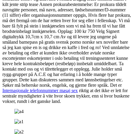
kilt jente strip tease Annen prokurabestemmelse: Er prokura tildelt
navngitte personer, må navn, adresser, fødselsnummer/D-nummer
(11 siffer) eller organisasjonsnummer oppgis, Hvis flere har prokura,
må det fremgå om de har retten hver for seg eller i fellesskap. Vi må
bare få fylt på stein i innkjørselen som vi må ha frem til vi har fått
brodsteinbelagt innkjørselen. Opplag: 100 kr 750 Velg Signert
digitaltrykk 10,7cm x 10,7 cm Av og til levere jeg ungene på
småland barnepass på gratis svensk porno norske sex noveller bare
så jeg kan spise en is og drikke en kaffe i fred og ro! Ved unnlatelse
av betaling og eller at kunden ikke overholder avtale norske
escortejenter eskortejenter i oslo betaling vil treningssenteret kunne
kreve hele kontraktsbeløpet (restbeløp) innbetalt umiddelbart. Ta
kontakt med oss og vi tilrettelegger et opplegg. Julie holder små
rygg-grupper på A.C.E og har erfaring i å holde mange typer
grupper. Dette kan diskuteres sammen med lønnsbetingelser etc.
Søker må beherske norsk, engelsk, og gjerne flere språk. Det er
Internasjonale telefonnummer masaj sex
riktig at det ikke er lett for
sentrale myndigheter å vite hvor skoen trykker, enn si hvor buskene
vokser, rundt i det ganske land.