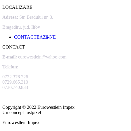
LOCALIZARE
Adresa:
Str. Bradului nr. 3,
Bragadiru, jud. Ilfov
CONTACTEAZă-NE
CONTACT
E-mail:
eurowestlein@yahoo.com
Telefon
:
0722.376.226
0729.665.310
0730.740.833
Copyright © 2022 Eurowestlein Impex
Un concept Justpixel
Eurowestlein Impex