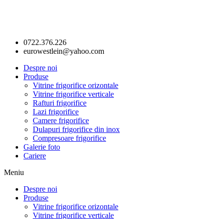
0722.376.226
eurowestlein@yahoo.com
Despre noi
Produse
Vitrine frigorifice orizontale
Vitrine frigorifice verticale
Rafturi frigorifice
Lazi frigorifice
Camere frigorifice
Dulapuri frigorifice din inox
Compresoare frigorifice
Galerie foto
Cariere
Meniu
Despre noi
Produse
Vitrine frigorifice orizontale
Vitrine frigorifice verticale