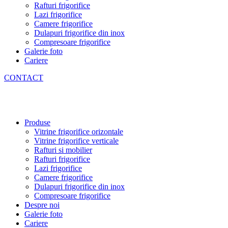
Rafturi frigorifice
Lazi frigorifice
Camere frigorifice
Dulapuri frigorifice din inox
Compresoare frigorifice
Galerie foto
Cariere
CONTACT
Produse
Vitrine frigorifice orizontale
Vitrine frigorifice verticale
Rafturi si mobilier
Rafturi frigorifice
Lazi frigorifice
Camere frigorifice
Dulapuri frigorifice din inox
Compresoare frigorifice
Despre noi
Galerie foto
Cariere