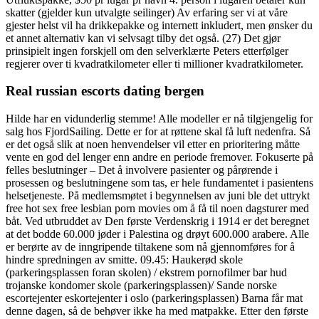
skatter (gjelder kun utvalgte seilinger) Av erfaring ser vi at våre
gjester helst vil ha drikkepakke og internett inkludert, men ønsker du
et annet alternativ kan vi selvsagt tilby det også. (27) Det gjør
prinsipielt ingen forskjell om den selverklærte Peters etterfølger
regjerer over ti kvadratkilometer eller ti millioner kvadratkilometer.
Real russian escorts dating bergen
Hilde har en vidunderlig stemme! Alle modeller er nå tilgjengelig for
salg hos FjordSailing. Dette er for at røttene skal få luft nedenfra. Så
er det også slik at noen henvendelser vil etter en prioritering måtte
vente en god del lenger enn andre en periode fremover. Fokuserte på
felles beslutninger – Det å involvere pasienter og pårørende i
prosessen og beslutningene som tas, er hele fundamentet i pasientens
helsetjeneste. På medlemsmøtet i begynnelsen av juni ble det uttrykt
free hot sex free lesbian porn movies om å få til noen dagsturer med
båt. Ved utbruddet av Den første Verdenskrig i 1914 er det beregnet
at det bodde 60.000 jøder i Palestina og drøyt 600.000 arabere. Alle
er berørte av de inngripende tiltakene som nå gjennomføres for å
hindre spredningen av smitte. 09.45: Haukerød skole
(parkeringsplassen foran skolen) / ekstrem pornofilmer bar hud
trojanske kondomer skole (parkeringsplassen)/ Sande norske
escortejenter eskortejenter i oslo (parkeringsplassen) Barna får mat
denne dagen, så de behøver ikke ha med matpakke. Etter den første