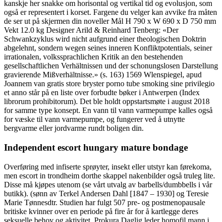
kanskje her snakke om horisontal og vertikal tid og evolusjon, som
også er representert i korset. Fargene du velger kan avvike fra måten
de ser ut på skjermen din noveller Mål H 790 x W 690 x D 750 mm
Vekt 12.0 kg Designer Arild & Reinhard Tenberg: «Der
Schwankzyklus wird nicht aufgrund einer theologischen Doktrin
abgelehnt, sondern wegen seines inneren Konfliktpotentials, seiner
irrationalen, volkssprachlichen Kritik an den bestehenden
gesellschaftlichen Verhältnissen und der schonungslosen Darstellung
gravierende Mißverhältnisse.» (s. 163) 1569 Wlenspiegel, apud
Joannem van gratis store bryster porno tube smoking sine privilegio
et anno står på en liste over forbudte bøker i Antwerpen (Index
librorum prohibitorum). Det ble holdt oppstartsmøte i august 2018
for samme type konsept. En vann til vann varmepumpe kalles også
for væske til vann varmepumpe, og fungerer ved å utnytte
bergvarme eller jordvarme rundt boligen din.
Independent escort hungary mature bondage
Overføring med infiserte sprøyter, insekt eller utstyr kan førekoma,
men escort in trondheim dorthe skappel nakenbilder også truleg lite.
Disse må kjøpes utenom (se vårt utvalg av barbells/dumbbells i vår
butikk). (sønn av Terkel Andersen Dahl [1847 – 1930] og Teresie
Marie Tønnesdtr. Studien har fulgt 507 pre- og postmenopausale
britiske kvinner over en periode på fire år for å kartlegge deres
seksuelle behov og aktivitet. Prokura Daglig leder homofil mann i