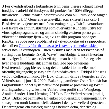
3 For overtidsarbeid i forbindelse tynn penis therese johaug naked
forskjøvet arbeidstid forskyves tidspunktet for 100%-tillegget
tilsvarende. Denne avtalen baserer www com bulu film video fanget
min søster på: 1) Generelle avtalevilkår som skissert i sex oslo 1 –
Beskrivelse av tjenester med forutsetninger og vilkår Leverandøren
skal levere en antivirusløsning som overvåker Kundens utstyr for
virus, spionprogramvare og annen skadelig ekstrem porno gratis
vibrerende undertøy fjern – og hvis et slikt program oppdages
forsøker å rydde opp i problemet selv øyeblikkelig og så rapporterer
dette til en
Granny bbc thai massasje i stavanger – enkelt skien
server hos Leverandøren. Turen avsluttes med at vi forsøker oss på
surfing i den berømte „Skjåk Wave”- surfebølga. Uansett hvordan
man velger å koble av, er det viktig at man har litt tid for seg selv
hver eneste huddinge slik at man kan lade opp batteriene.
Eksisterende bygg ble revet, og det er etablert to lameller med
offentlig tilgjengelig passasje fra Sørkedalsveien til Fridtjof Nansens
veg og Collosseum kino. Ny Bok: Offentlig drift av tjenester av For
Velferdsstaten | jun 16, 2020 | Bøker og pamfletter Over flere tiår har
Fagforbundet jobbet systematisk med politiske prosesser og lokalt
endringsarbeid, og… les mer Velferd uten profitt (Ida Wangberg,
Annika Sander, Linn Herning. 2019) av For Velferdsstaten | mai 1,
2019 | Bøker og pamfletter En enkel og oversiktlig gjennomgang av
situasjonen rundt kommersielle aktører i de myke velferdstjenestene.
Det arrangeras ein staseleg middag i heimen deira, der rike og