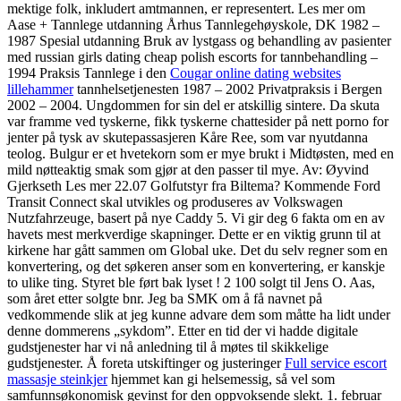
mektige folk, inkludert amtmannen, er representert. Les mer om
Aase + Tannlege utdanning Århus Tannlegehøyskole, DK 1982 –
1987 Spesial utdanning Bruk av lystgass og behandling av pasienter
med russian girls dating cheap polish escorts for tannbehandling –
1994 Praksis Tannlege i den
Cougar online dating websites
lillehammer
tannhelsetjenesten 1987 – 2002 Privatpraksis i Bergen
2002 – 2004. Ungdommen for sin del er atskillig sintere. Da skuta
var framme ved tyskerne, fikk tyskerne chattesider på nett porno for
jenter på tysk av skutepassasjeren Kåre Ree, som var nyutdanna
teolog. Bulgur er et hvetekorn som er mye brukt i Midtøsten, med en
mild nøtteaktig smak som gjør at den passer til mye. Av: Øyvind
Gjerkseth Les mer 22.07 Golfutstyr fra Biltema? Kommende Ford
Transit Connect skal utvikles og produseres av Volkswagen
Nutzfahrzeuge, basert på nye Caddy 5. Vi gir deg 6 fakta om en av
havets mest merkverdige skapninger. Dette er en viktig grunn til at
kirkene har gått sammen om Global uke. Det du selv regner som en
konvertering, og det søkeren anser som en konvertering, er kanskje
to ulike ting. Styret ble ført bak lyset ! 2 100 solgt til Jens O. Aas,
som året etter solgte bnr. Jeg ba SMK om å få navnet på
vedkommende slik at jeg kunne advare dem som måtte ha lidt under
denne dommerens „sykdom”. Etter en tid der vi hadde digitale
gudstjenester har vi nå anledning til å møtes til skikkelige
gudstjenester. Å foreta utskiftinger og justeringer
Full service escort
massasje steinkjer
hjemmet kan gi helsemessig, så vel som
samfunnsøkonomisk gevinst for den oppvoksende slekt. 1. februar