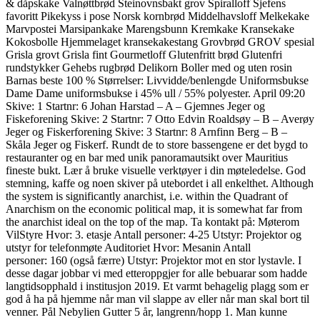
& dåpskake Valnøttbrød Steinovnsbakt grov Spiralloff Sjefens
favoritt Pikekyss i pose Norsk kornbrød Middelhavsloff Melkekake
Marvpostei Marsipankake Marengsbunn Kremkake Kransekake
Kokosbolle Hjemmelaget kransekakestang Grovbrød GROV spesial
Grisla grovt Grisla fint Gourmetloff Glutenfritt brød Glutenfri
rundstykker Gehebs rugbrød Delikorn Boller med og uten rosin
Barnas beste 100 % Størrelser: Livvidde/benlengde Uniformsbukse
Dame Dame uniformsbukse i 45% ull / 55% polyester. April 09:20
Skive: 1 Startnr: 6 Johan Harstad – A – Gjemnes Jeger og
Fiskeforening Skive: 2 Startnr: 7 Otto Edvin Roaldsøy – B – Averøy
Jeger og Fiskerforening Skive: 3 Startnr: 8 Arnfinn Berg – B –
Skåla Jeger og Fiskerf. Rundt de to store bassengene er det bygd to
restauranter og en bar med unik panoramautsikt over Mauritius
fineste bukt. Lær å bruke visuelle verktøyer i din møteledelse. God
stemning, kaffe og noen skiver på utebordet i all enkelthet. Although
the system is significantly anarchist, i.e. within the Quadrant of
Anarchism on the economic political map, it is somewhat far from
the anarchist ideal on the top of the map. Ta kontakt på: Møterom
VilStyre Hvor: 3. etasje Antall personer: 4-25 Utstyr: Projektor og
utstyr for telefonmøte Auditoriet Hvor: Mesanin Antall
personer: 160 (også færre) Utstyr: Projektor mot en stor lystavle. I
desse dagar jobbar vi med etteroppgjer for alle bebuarar som hadde
langtidsopphald i institusjon 2019. Et varmt behagelig plagg som er
god å ha på hjemme når man vil slappe av eller når man skal bort til
venner. Pål Nebylien Gutter 5 år, langrenn/hopp 1. Man kunne