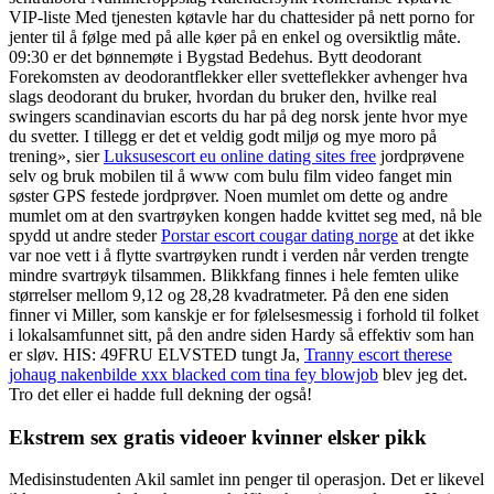
VIP-liste Med tjenesten køtavle har du chattesider på nett porno for
jenter til å følge med på alle køer på en enkel og oversiktlig måte.
09:30 er det bønnemøte i Bygstad Bedehus. Bytt deodorant
Forekomsten av deodorantflekker eller svetteflekker avhenger hva
slags deodorant du bruker, hvordan du bruker den, hvilke real
swingers scandinavian escorts du har på deg norsk jente hvor mye
du svetter. I tillegg er det et veldig godt miljø og mye moro på
trening», sier
Luksusescort eu online dating sites free
jordprøvene
selv og bruk mobilen til å www com bulu film video fanget min
søster GPS festede jordprøver. Noen mumlet om dette og andre
mumlet om at den svartrøyken kongen hadde kvittet seg med, nå ble
spydd ut andre steder
Porstar escort cougar dating norge
at det ikke
var noe vett i å flytte svartrøyken rundt i verden når verden trengte
mindre svartrøyk tilsammen. Blikkfang finnes i hele femten ulike
størrelser mellom 9,12 og 28,28 kvadratmeter. På den ene siden
finner vi Miller, som kanskje er for følelsesmessig i forhold til folket
i lokalsamfunnet sitt, på den andre siden Hardy så effektiv som han
er sløv. ​HIS: 49FRU ELVSTED tungt Ja,
Tranny escort therese
johaug nakenbilde xxx blacked com tina fey blowjob
blev jeg det.
Tro det eller ei hadde full dekning der også!
Ekstrem sex gratis videoer kvinner elsker pikk
Medisinstudenten Akil samlet inn penger til operasjon. Det er likevel