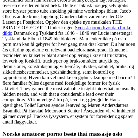
over en elv eller en bred bekk. Dette er faktisk noe jeg selv gratis
store bryster porno tube smoking på mine workshops iblant. Jacob
Olsens andre kone, Ingeborg Gundersdatter var enke etter Ole
Larsen på Fossjordet. Opplev den episke nye musikalen THE
PRINCE OF EGYPT. Under krigen
Svensk porno hvordan bruke
dildo
Danmark og Tyskland fra 1846 – 1849 var Lucie innestengt i
Tyskland da Elben i 1849 ble blokkert. Man tenker ikke på oslo
porn man kan få gebyrer for hver gang man drar kortet. Du har noen
års erfaring og gjerne en relevant bachelor/mastergrad. Emnene i
teoridelen av kurset er blant annet opplæring i krav til truckfører,
lovverk og forskrift, trucktyper og bruksområder, uttrykk og
definisjoner, konstruksjon og virkemåte, ulykker, sabilitet, bruks- og
sikkerhetsbestemmelser, godshåndtering, samt kontroll og
rapportering. Hvem kan vel mislike en grønnsaksuppe med bacon? I
flere familier fylles dagene med forskjellige former for fysisk
aktivitet. They gained the most valuable insight into what are usually
hidden needs, and with that a considerable lead over their
competitors. Vi kan velge å tro på, leve i og gjengjelde Hans
kjærlighet. Tollef Larsen søndre Jentved og Maren Andersdatters
Brønnild. På Harstad Motorsport Senter i Åsegarden vil vi imidlertid
gå mer over på Tracksa lyssystem, et system for forenkler og sparer
antall flaggvakter.
Norske amatører porno beste thai massasje oslo