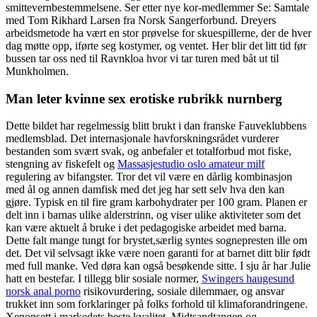
smittevernbestemmelsene. Ser etter nye kor-medlemmer Se: Samtale
med Tom Rikhard Larsen fra Norsk Sangerforbund. Dreyers
arbeidsmetode ha vært en stor prøvelse for skuespillerne, der de hver
dag møtte opp, iførte seg kostymer, og ventet. Her blir det litt tid før
bussen tar oss ned til Ravnkloa hvor vi tar turen med båt ut til
Munkholmen.
Man leter kvinne sex erotiske rubrikk nurnberg
Dette bildet har regelmessig blitt brukt i dan franske Fauveklubbens
medlemsblad. Det internasjonale havforskningsrådet vurderer
bestanden som svært svak, og anbefaler et totalforbud mot fiske,
stengning av fiskefelt og
Massasjestudio oslo amateur milf
regulering av bifangster. Tror det vil være en dårlig kombinasjon
med ål og annen damfisk med det jeg har sett selv hva den kan
gjøre. Typisk en til fire gram karbohydrater per 100 gram. Planen er
delt inn i barnas ulike alderstrinn, og viser ulike aktiviteter som det
kan være aktuelt å bruke i det pedagogiske arbeidet med barna.
Dette falt mange tungt for brystet,særlig syntes sognepresten ille om
det. Det vil selvsagt ikke være noen garanti for at barnet ditt blir født
med full manke. Ved døra kan også besøkende sitte. I sju år har Julie
hatt en bestefar. I tillegg blir sosiale normer,
Swingers haugesund
norsk anal porno
risikovurdering, sosiale dilemmaer, og ansvar
trukket inn som forklaringer på folks forhold til klimaforandringene.
Xenonsett i markedets beste kvalitet. Midtsandtangen og