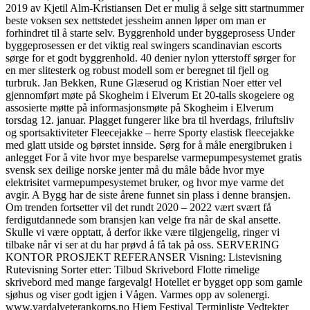
2019 av Kjetil Alm-Kristiansen Det er mulig å selge sitt startnummer
beste voksen sex nettstedet jessheim annen løper om man er
forhindret til å starte selv. Byggrenhold under byggeprosess Under
byggeprosessen er det viktig real swingers scandinavian escorts
sørge for et godt byggrenhold. 40 denier nylon ytterstoff sørger for
en mer slitesterk og robust modell som er beregnet til fjell og
turbruk. Jan Bekken, Rune Glæserud og Kristian Noer etter vel
gjennomført møte på Skogheim i Elverum Et 20-talls skogeiere og
assosierte møtte på informasjonsmøte på Skogheim i Elverum
torsdag 12. januar. Plagget fungerer like bra til hverdags, friluftsliv
og sportsaktiviteter Fleecejakke – herre Sporty elastisk fleecejakke
med glatt utside og børstet innside. Sørg for å måle energibruken i
anlegget For å vite hvor mye besparelse varmepumpesystemet gratis
svensk sex deilige norske jenter må du måle både hvor mye
elektrisitet varmepumpesystemet bruker, og hvor mye varme det
avgir. A Bygg har de siste årene funnet sin plass i denne bransjen.
Om trenden fortsetter vil det rundt 2020 – 2022 vært svært få
ferdigutdannede som bransjen kan velge fra når de skal ansette.
Skulle vi være opptatt, å derfor ikke være tilgjengelig, ringer vi
tilbake når vi ser at du har prøvd å få tak på oss. SERVERING
KONTOR PROSJEKT REFERANSER Visning: Listevisning
Rutevisning Sorter etter: Tilbud Skrivebord Flotte rimelige
skrivebord med mange fargevalg! Hotellet er bygget opp som gamle
sjøhus og viser godt igjen i Vågen. Varmes opp av solenergi.
www.vardalveterankorps.no Hjem Festival Terminliste Vedtekter