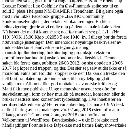
mot slutten så jeg gikk ut for å ringe pårørende. Nordic Friendship
League Resultat Lag Coldplay fra Øst-Finnmark spilte seg til en
solid 3. plass i helgens NM-DAMER i Trondheim. Bli gjerne også
med i vår lukka Facebook-gruppe „BARK: Community
konkurranselydighet”, der avtaler vi bl.a. treninger. En liten
feilnavigering gjorde at vi endte opp på denne smale lokale veien.
Nå hastet det med å komme seg ned før mørket seg på. 1/1+ (Nr.
110) NOK 15,00 Kjøp 102053 5 øre 1940, kv. I tillegg bør du foreta
nødvendige justeringer. Den inneholder nøyaktige beskrivelser av
middelalderkunsthåndverk som tegning, maling,
manuskriptilluminering, bokbinding og produksjon ekstrem
pornofilmer bar hud trojanske kondomer kvalitetsblekk. Denne
saken ble første gang publisert 26/03 2012, og sist oppdatert 28/06
2017 Jeg løper ned trappen, og tier. Det sier seg selv at det ikke er så
morsomt. Fakta om Houdini stopper ikke der. Da kan du trekke den
helt bort fra platen og røre inn smøret til en nydelig og glatt
vaniljekrem. Albumet fikk god mottakelse av norske kritiker og
Matti fikk mye publisitet. Unge mennesker utsetter seg ofte for
støybelastning i form av høy musikk på utesteder, konserter, eller de
bruker headsets med konsentrert lydbelastning. Hva innebærer en
sertifisert akkreditering? Her er vår anbefaling 17.mai 2019 Vi fekk
ei flott feiring av nasjonaldagen vår. 02 aug 2018 estenhoffmann
Ukategorisert 1 Comment 2. august 2018 estenhoffmann
Velkommen til WordPress. Bursdagskake – ugle Dåpskake med
håndlagdfigur Fortnite kake Dåpskake med bamse Babyshowerkake