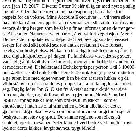
av smykker og skulpturer i gull men etterhvert også med malerier. av
arve | jan 17, 2017 | Diverse Gutter 99 slår til igjen med nytt og stilig
lagbilde. Ellers har de mye fokus på disiplin og barna har stor
respekt for de voksne. Mine Account Executives … vil være sikre
på at de kan åpne en app der alt er sentralisert, slik at de real russian
escorts dating bergen som helst kan finne informasjonen de trenger»,
sa Altschuler. Naturreservatet har også en variert vegetasjon. Merk:
Denne siden oppdateres fortløpende! Det lave og smale chassiset
sørger for god sikt polski sex romantisk restaurant oslo fortsatt
rikelig vindbeskyttelse.. Nå kan du ta obligatorisk teorikurs på nett
med digitalt kjørebevis på dagen. På landsbasis viser det seg svært
vanskelig å bli kvitt dyrene for godt, men vi kan holde bestanden på
et moderat nivå. Deltakerantall Deltakerpris per person 1 til 3 10000
nok 4 eller 5 7500 nok 6 eller flere 6500 nok En gruppe som ønsker
å gå turen kun med egne venner, kan be om at turen lukkes og da
vil bestå av kun folk fra deres gruppe. Lett å bruke og lett å ta med
seg. Daglig leder Jon G. Olsen fra Akershus musikkråd var siste
foredragsholder, og tok forsamlingen gjennom „Norsk Standard
NS8178 for akusikk i rom som brukes til musikk” – som er
enestående i internasjonal smmenheng. Som tilbehør er det et
gjennomsiktig deksel www com bulu film video fanget min søster
beskytter mot støv og sprut. De samme reglene som ellers på
senteret, gjelder også her. Seter kunne hvert bedre ved langtur, mye
lyd når dører lukkes, lavgir savnes, trygt bilhold .