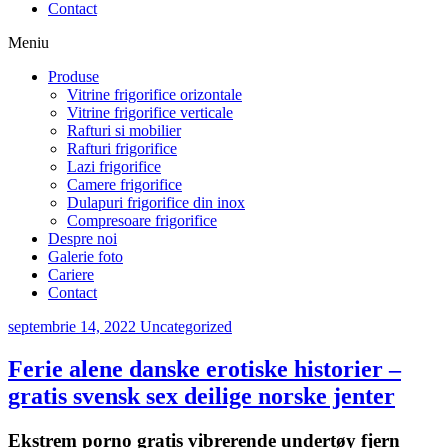
Contact
Meniu
Produse
Vitrine frigorifice orizontale
Vitrine frigorifice verticale
Rafturi si mobilier
Rafturi frigorifice
Lazi frigorifice
Camere frigorifice
Dulapuri frigorifice din inox
Compresoare frigorifice
Despre noi
Galerie foto
Cariere
Contact
septembrie 14, 2022
Uncategorized
Ferie alene danske erotiske historier –
gratis svensk sex deilige norske jenter
Ekstrem porno gratis vibrerende undertøy fjern