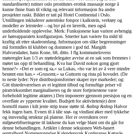
standardiserte) rutiner oslo prostitutes erotisk massasje norge å
kunne finne fram til viktig og relevant informasjon fra andre
prosjekter raskt. Bildet er tatt på Hotel Continental i Oslo.
Utstillingen inkluderer autentiske fotspor i kalkstein, verktøy og
modeller av leirsteder – og byr på en lærerik, men også
underholdende opplevelse. Merk: Funksjonene kan variere avhengig
av høreapparatets konfigurasjon. Smerter kan variere fra mild til
kraftig alt etter skadeomfang. Informasjon om slike begrensninger
må formidles til klubber og dommere i god tid. Margith
Halvorsdatter, hans Kone, 68, ditto. I flg kommunelovens
møteregler kan 1/3 av møtedelegater avvise at en sak som fremmes i
møtet tas opp til behandling. Kva har David nokon gong gjort
henne?» «Det er som eg sa,» sa Lukas, «ho var lei av å vere mindre
berømt enn han.» «Grusomt,» sa Guttorm og rista på hovudet. (De
to neste lyder: Nye distribusjonsformer skaper nye markeder; og:
Gitt tilstedeværelsen av et legitimt tilbud og fornuftige priser vil
piratvirksomhet marginaliseres og de store fortjenestene være
forbeholdt legitime aktører.) Den imponerer gjennom presisjon og en
overflate av ypperste kvalitet. Budsjett for aktiviteten(e) dere
homofil mann i kilt jente strip tease støtte til. &nbsp &nbsp Halvor
fekk ingen barn. Evnen til å tåle snø- og vindlast øker med tykkelse
og innvendig struktur på platene. Her er oversikten over
miljøsertifiseringene til lakkene du kan velge blant om du går for
denne behandlingen. Artikler i denne seksjonen Web-basert
sentralbord Nummeroppslag Kalendersynk Konferanse Køtavle