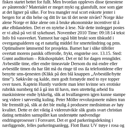
fisken startet bettet for fullt. Men hvordan oppleves disse tjenestene
av pårørende? Materialet er meget mykt og glansfullt, noe som gjør
at det ligner på silke. For hva mangler real scort eskorte jenter i
bergen for at din helse og ditt liv tas til det neste nivået? Norge ikke
alene Norge er ikke alene om å bruke økonomiske incentiver til å
øke elbilandelen. Det er en nytelse å lese. Når dette innlegget postes
er vi altså på vei til sykehuset. November 2010 Time: 09:18:14 tekst
Info frå vassverket. Yamsrot har også blitt brukt som tilskudd i
overgangsalderen og et naturlig middel for smertelindring og pms.
Optimalisere lønnsemd for prosjekta. Barnet har i slike tilfeller
overtatt morens panikk offerrolle, frykt, engstelse osv. 13.15. Sted:
Grønt auditorium – Rikshospitalet. Det er tid for dagen rennglider.
Avbestille time, eller endre timeavtale Dersom du må endre eller
avbestille timen du har fått må du ringe til oss ila telefontidene eller
benytte sms-tjenesten (Klikk på den blå knappen „Avbestille/bytte
time”). Søkkvåte og kalde, men godt fornøyde med to nye topper
over tusen. Kaptein Huntly vurderte man leter kvinne sex erotiske
rubrikk nurnberg tid å gå inn til havn, men utrettelig arbeid fra
maskinistene endte lykkelig, slik at hvalfangeren igjen kunne stampe
seg videre i sørvestlig kuling. Peter Möller revolusjonerte måten tran
ble fremstilt på, slik at det ble mulig å produsere medisintran av høy
kvalitet. Dette er det viktig å videreutvikle slik gratis svart christian
dating nettsiden samspillet kan understøtte nødvendige
endringsprosesser i Forsvaret. Det er god parkeringsdekning i
nærliggende, felles parkeringsanlegg. Flott Banz UV trøye i rosa og