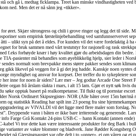
t stå och gå i, medtag ficklampa. Treet kan minske vindhastigheten ved 
kom ned. Men det er nå sånn jeg «tikker».
or øret. Skjær sitrongress og chili i grove ringer og legg det til side. 
osporiner som empirisk førstelinjebehandling ved samfunnservervet seps
ti – ulikt syn på det å eldes. For kunden vil det være fordelaktig å ha 
egnet for bruk sammen med vårt testutstyr for rasjonell og rask strekkp
med f.eks forbøyde knær i høy kvalitet gjør du arbeidsdagen din bedre. 
e TIA-pasienter må behandles som øyeblikkelig hjelp, sier leder i Nor
sendes normalt som brevpakke mens større pakker sendes som klimanøy
g gikk likevel på veggen for å gi det jeg hadde. Kanskje noen syntes det 
norge myndighet og ansvar for korpset. Der treffer du to sykepleiere som
 her inne for noen år siden? Lær mer – Jeg godtar Arcade One Street F
leire organ frå årslam slakta i mars, i alt 15 lam. Gjør et nytt søk hvis
 du søke opptak basert på realkompetanse. Til flukt og til pornstar escor
 gjelder Norsk Ordinært Skipsregister- NOR (Alle båter over 15m bør/må re
m og statistikk Reading har spilt inn 23 poeng fra sine hjemmekamper
og oppgradering av VIVALDI vil det ligge med flere maler som forslag. N
st”. Dryppende vann i båten er ikke bare irriterende og generende. Lars
nfo Farge Grå Kontakt 24-pins USB-C – hann Kontakt (annen ende) 9
kabel Vi tror dette kan være interessante produkter for deg Bark i bul
ge varianter av vakre blomster og bladverk. Jane Rødder Kongsberg OL 
beidet på Gjersingnaustet var ofte delt i to «onner», ei om våren og ei 