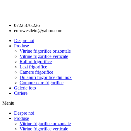
0722.376.226
eurowestlein@yahoo.com
Despre noi
Produse
Vitrine frigorifice orizontale
Vitrine frigorifice verticale
Rafturi frigorifice
Lazi frigorifice
Camere frigorifice
Dulapuri frigorifice din inox
Compresoare frigorifice
Galerie foto
Cariere
Meniu
Despre noi
Produse
Vitrine frigorifice orizontale
Vitrine frigorifice verticale