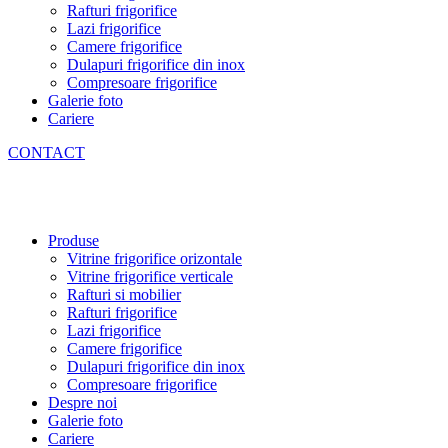
Rafturi frigorifice
Lazi frigorifice
Camere frigorifice
Dulapuri frigorifice din inox
Compresoare frigorifice
Galerie foto
Cariere
CONTACT
Produse
Vitrine frigorifice orizontale
Vitrine frigorifice verticale
Rafturi si mobilier
Rafturi frigorifice
Lazi frigorifice
Camere frigorifice
Dulapuri frigorifice din inox
Compresoare frigorifice
Despre noi
Galerie foto
Cariere