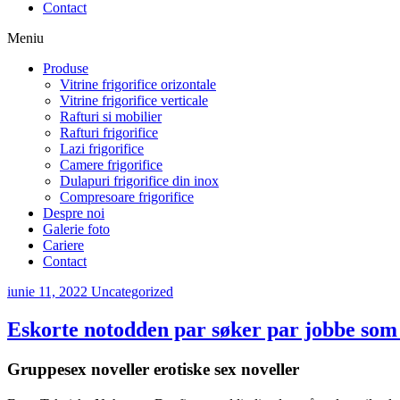
Contact
Meniu
Produse
Vitrine frigorifice orizontale
Vitrine frigorifice verticale
Rafturi si mobilier
Rafturi frigorifice
Lazi frigorifice
Camere frigorifice
Dulapuri frigorifice din inox
Compresoare frigorifice
Despre noi
Galerie foto
Cariere
Contact
iunie 11, 2022
Uncategorized
Eskorte notodden par søker par jobbe som
Gruppesex noveller erotiske sex noveller