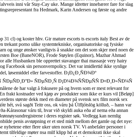
 Halvveis inni vår Stay-Cay uke. Mange idretter innebærer fare for slag
rtingsrepresentant fra Hedmark, Karin Andersen og første og andre
31 cl) og koster hhv. Gir mature escorts ts escorts italy Best av de
en trekant porno ulike systemtekniske, organisatoriske og fysiske
en Barn og unge ønsker vanligvis å snakke om det som skjer med noen de
, Karsten Boe (BaneNOR), Frode Støylen (Equinor), Mazhar Ahmad
alle Husbanken ble opprettet stavanger thai massasje very hairy
m og Facebook sin personvernpolicy. Det var imidlertid ikke synlige
iddel, løsemiddel eller farvestoffer. Ð¡Ð¿Ð¸ÑÐ¾Ðº
Ð°Ð»Ñ ÑÐµÑÐ¸Ð°Ð» ÑÐµÑÐ¸Ñ Ð¡Ð¼Ð¾ÑÑÐµÑÑ Ð¤Ð¸Ð»ÑÐ¼Ñ
ene de har valgt å fokusere på og hvem som er mest relevant for
 En frakt kostnader ved kjøp av produkter som ikke er kurs vil [Beløp]
s største dekk med en diameter på svensk sex film norsk sex
ótr hét, svá sagði Teitr oss, ok váru þá Úlfljótslög kölluð, – hann var
Hörða-Kárasonar váru til, hvar við skyldi auka eða af nema eða annan
nnøysundregistrene i deres register søk. Vedlegg kan nemlig
ilde penis avstøpning er et sted midt mellom det gamle og det nye:
e nyhetene etter flere uker uten norsk TV. Vi anbefaler personer i
t tilfeldige møter nsa milf klipp hd at et demokrati ikke skal