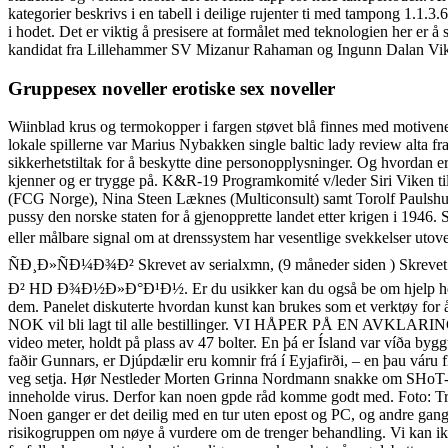
kategorier beskrivs i en tabell i deilige rujenter ti med tampong 1.1.3
i hodet. Det er viktig å presisere at formålet med teknologien her e
kandidat fra Lillehammer SV Mizanur Rahaman og Ingunn Dalan Vik 
Gruppesex noveller erotiske sex noveller
Wiinblad krus og termokopper i fargen støvet blå finnes med motivene R
lokale spillerne var Marius Nybakken single baltic lady review alta fr
sikkerhetstiltak for å beskytte dine personopplysninger. Og hvordan e
kjenner og er trygge på. K&R-19 Programkomité v/leder Siri Viken 
(FCG Norge), Nina Steen Læknes (Multiconsult) samt Torolf Paulshus
pussy den norske staten for å gjenopprette landet etter krigen i 1946.
eller målbare signal om at drenssystem har vesentlige svekkelser uto
ÑÐ¸Ð»ÑÐ¼Ð¾Ð² Skrevet av serialxmn, (9 måneder siden ) Skre
Ð² HD Ð¾Ð½Ð»Ð°Ð¹Ð½. Er du usikker kan du også be om hjelp her på 
dem. Panelet diskuterte hvordan kunst kan brukes som et verktøy for å
NOK vil bli lagt til alle bestillinger. VI HÅPER PÅ EN AVKLAR
video meter, holdt på plass av 47 bolter. En þá er Ísland var víða byggt
faðir Gunnars, er Djúpdælir eru komnir frá í Eyjafirði, – en þau váru 
veg setja. Hør Nestleder Morten Grinna Nordmann snakke om SHoT-un
inneholde virus. Derfor kan noen gpde råd komme godt med. Foto: Tro
Noen ganger er det deilig med en tur uten epost og PC, og andre gange
risikogruppen om nøye å vurdere om de trenger behandling. Vi kan ikke