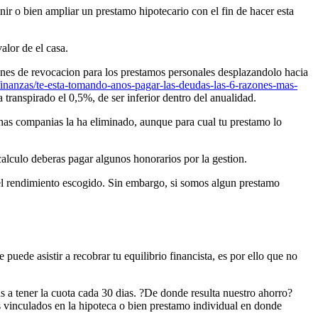
ir o bien ampliar un prestamo hipotecario con el fin de hacer esta
alor de el casa.
siones de revocacion para los prestamos personales desplazandolo hacia
finanzas/te-esta-tomando-anos-pagar-las-deudas-las-6-razones-mas-
a transpirado el 0,5%, de ser inferior dentro del anualidad.
as companias la ha eliminado, aunque para cual tu prestamo lo
calculo deberas pagar algunos honorarios por la gestion.
 el rendimiento escogido. Sin embargo, si somos algun prestamo
ede asistir a recobrar tu equilibrio financista, es por ello que no
s a tener la cuota cada 30 dias. ?De donde resulta nuestro ahorro?
s vinculados en la hipoteca o bien prestamo individual en donde