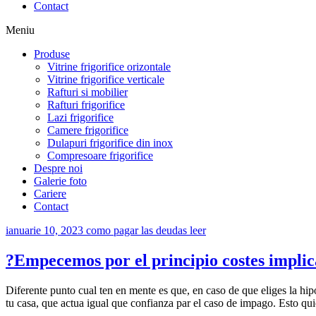
Contact
Meniu
Produse
Vitrine frigorifice orizontale
Vitrine frigorifice verticale
Rafturi si mobilier
Rafturi frigorifice
Lazi frigorifice
Camere frigorifice
Dulapuri frigorifice din inox
Compresoare frigorifice
Despre noi
Galerie foto
Cariere
Contact
ianuarie 10, 2023
como pagar las deudas leer
?Empecemos por el principio costes implic
Diferente punto cual ten en mente es que, en caso de que eliges la hi
tu casa, que actua igual que confianza par el caso de impago. Esto quie