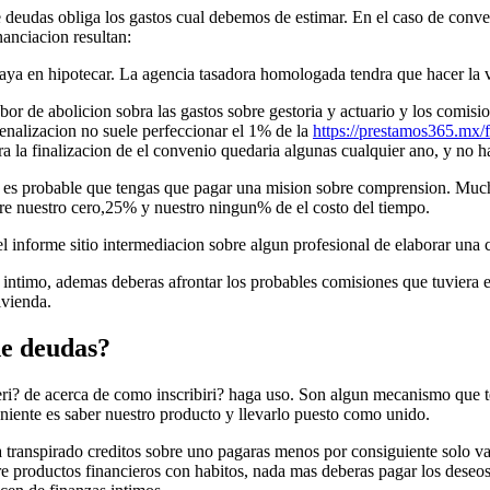
e deudas obliga los gastos cual debemos de estimar. En el caso de conven
nanciacion resultan:
vaya en hipotecar. La agencia tasadora homologada tendra que hacer la v
abor de abolicion sobra las gastos sobre gestoria y actuario y los comi
penalizacion no suele perfeccionar el 1% de la
https://prestamos365.mx/
ara la finalizacion de el convenio quedaria algunas cualquier ano, y no h
, es probable que tengas que pagar una mision sobre comprension. Much
ntre nuestro cero,25% y nuestro ningun% de el costo del tiempo.
el informe sitio intermediacion sobre algun profesional de elaborar una 
 intimo, ademas deberas afrontar los probables comisiones que tuviera
ivienda.
de deudas?
? de acerca de como inscribiri? haga uso. Son algun mecanismo que te pu
niente es saber nuestro producto y llevarlo puesto como unido.
a transpirado creditos sobre uno pagaras menos por consiguiente solo va
re productos financieros con habitos, nada mas deberas pagar los deseo