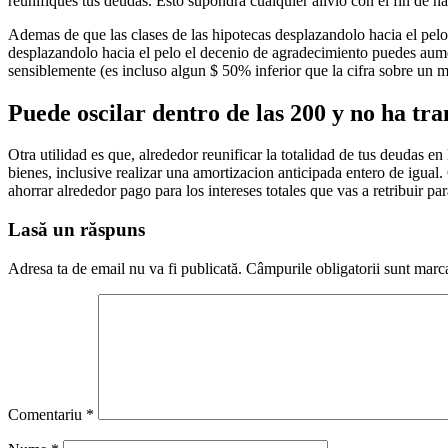
reunifiques tus deudas. Esto supondra cualquier alivio con el fin de h
Ademas de que las clases de las hipotecas desplazandolo hacia el pelo 
desplazandolo hacia el pelo el decenio de agradecimiento puedes aume
sensiblemente (es incluso algun $ 50% inferior que la cifra sobre un 
Puede oscilar dentro de las 200 y no ha tr
Otra utilidad es que, alrededor reunificar la totalidad de tus deudas e
bienes, inclusive realizar una amortizacion anticipada entero de igual
ahorrar alrededor pago para los intereses totales que vas a retribuir pa
Lasă un răspuns
Adresa ta de email nu va fi publicată.
Câmpurile obligatorii sunt marc
Comentariu
*