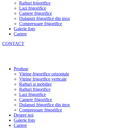
Rafturi frigorifice
Lazi frigorifice
Camere frigorifice
Dulapuri frigorifice din inox
Compresoare frigorifice
Galerie foto
Cariere
CONTACT
Produse
Vitrine frigorifice orizontale
Vitrine frigorifice verticale
Rafturi si mobilier
Rafturi frigorifice
Lazi frigorifice
Camere frigorifice
Dulapuri frigorifice din inox
Compresoare frigorifice
Despre noi
Galerie foto
Cariere