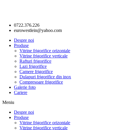
0722.376.226
eurowestlein@yahoo.com
Despre noi
Produse
Vitrine frigorifice orizontale
Vitrine frigorifice verticale
Rafturi frigorifice
Lazi frigorifice
Camere frigorifice
Dulapuri frigorifice din inox
Compresoare frigorifice
Galerie foto
Cariere
Meniu
Despre noi
Produse
Vitrine frigorifice orizontale
Vitrine frigorifice verticale