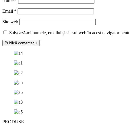
Nume
*
Email
*
Site web
Salvează-mi numele, emailul și site-ul web în acest navigator pent
PRODUSE