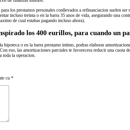
acen de finanzas intimos.
para los prestamos personales conllevados a refinanciacion suelen ser m
ntar incluso treinta o en la barra 35 anos de vida, asegurando una cont
maximo de cual estabas pagando incluso ahora).
anspirado los 400 eurillos, para cuando un 
n la hipoteca o en la barra prestamo intimo, podras elaborar amortizacion
. Con eso, las amortizaciones parciales te favorecera reducir una cuota 
ra toda la operacion.
ate cu
*