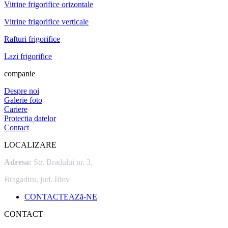
Vitrine frigorifice orizontale
Vitrine frigorifice verticale
Rafturi frigorifice
Lazi frigorifice
companie
Despre noi
Galerie foto
Cariere
Protectia datelor
Contact
LOCALIZARE
Adresa:
Str. Bradului nr. 3,
Bragadiru, jud. Ilfov
CONTACTEAZă-NE
CONTACT