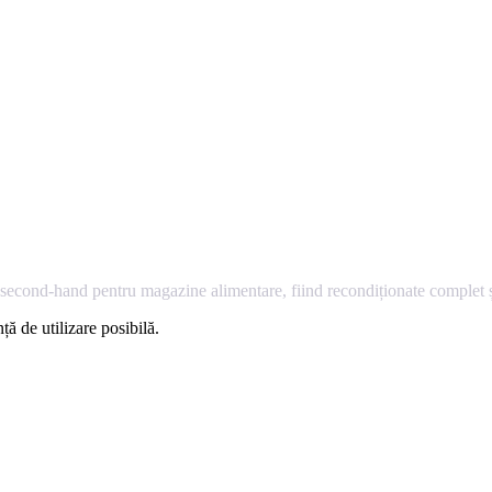
econd-hand pentru magazine alimentare, fiind recondiționate complet și
ță de utilizare posibilă.