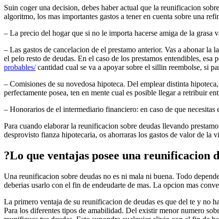
Suin coger una decision, debes haber actual que la reunificacion sobr
algoritmo, los mas importantes gastos a tener en cuenta sobre una refi
– La precio del hogar que si no le importa hacerse amiga de la grasa 
– Las gastos de cancelacion de el prestamo anterior. Vas a abonar la l
el pelo resto de deudas. En el caso de los prestamos entendibles, esa 
probables/
cantidad cual se va a apoyar sobre el silli­n reembolse, si p
– Comisiones de su novedosa hipoteca. Del emplear distinta hipoteca
perfectamente posea, ten en mente cual es posible llegar a retribuir e
– Honorarios de el intermediario financiero: en caso de que necesitas 
Para cuando elaborar la reunificacion sobre deudas llevando prestamo
desprovisto fianza hipotecaria, os ahorraras los gastos de valor de la v
?Lo que ventajas posee una reunificacion 
Una reunificacion sobre deudas no es ni mala ni buena. Todo dependeri
deberias usarlo con el fin de endeudarte de mas. La opcion mas conve
La primero ventaja de su reunificacion de deudas es que del te y no h
Para los diferentes tipos de amabilidad. Del existir menor numero sob