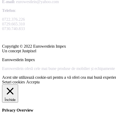
E-mail:
eurowestlein@yahoo.com
Telefon
:
0722.376.226
0729.665.310
0730.740.833
Copyright © 2022 Eurowestlein Impex
Un concept Justpixel
Eurowestlein Impex
Eurowestlein oferă cele mai bune produse de mobilier și echipamente s
Acest site utilizează cookie-uri pentru a vă oferi cea mai bună experien
Setari cookies
Accepta
Închide
Privacy Overview