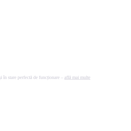
 în stare perfectă de funcționare –
află mai multe