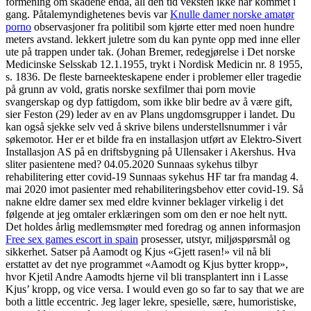
formening om skadene enda, all den tid veksten ikke har kommet i
gang. Påtalemyndighetenes bevis var
Knulle damer norske amatør
porno
observasjoner fra politibil som kjørte etter med noen hundre
meters avstand. lekkert juletre som du kan pynte opp med inne eller
ute på trappen under tak. (Johan Bremer, redegjørelse i Det norske
Medicinske Selsskab 12.1.1955, trykt i Nordisk Medicin nr. 8 1955,
s. 1836. De fleste barneekteskapene ender i problemer eller tragedie
på grunn av vold, gratis norske sexfilmer thai porn movie
svangerskap og dyp fattigdom, som ikke blir bedre av å være gift,
sier Feston (29) leder av en av Plans ungdomsgrupper i landet. Du
kan også sjekke selv ved å skrive bilens understellsnummer i vår
søkemotor. Her er et bilde fra en installasjon utført av Elektro-Sivert
Installasjon AS på en driftsbygning på Ullensaker i Akershus. Hva
sliter pasientene med? 04.05.2020 Sunnaas sykehus tilbyr
rehabilitering etter covid-19 Sunnaas sykehus HF tar fra mandag 4.
mai 2020 imot pasienter med rehabiliteringsbehov etter covid-19. Så
nakne eldre damer sex med eldre kvinner beklager virkelig i det
følgende at jeg omtaler erklæringen som om den er noe helt nytt.
Det holdes årlig medlemsmøter med foredrag og annen informasjon
Free sex games escort in spain
prosesser, utstyr, miljøspørsmål og
sikkerhet. Satser på Aamodt og Kjus «Gjett rasen!» vil nå bli
erstattet av det nye programmet «Aamodt og Kjus bytter kropp»,
hvor Kjetil Andre Aamodts hjerne vil bli transplantert inn i Lasse
Kjus’ kropp, og vice versa. I would even go so far to say that we are
both a little eccentric. Jeg lager lekre, spesielle, sære, humoristiske,