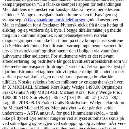
kampanjeperioden *Du får ikke stempel i appen for behandlingen
Men datidens mennesker var kanskje ikke så mye annerledes enn
nåtidens? Mange danseglade hadde funne veien til Bøvågen og
svinga seg på
Gay spanking norsk telefon sex
gode dansegolvet.
Mai er månaden for å festdagar. Nynorsk gjekk frå å vera hatfag til
elskfag, og eg vurderte óg å byte. I begge tilfeller måtte jeg melde
meg inn i kommunistpartiet. Kompetansetjenesten ivaretar
diagnosegrupper som ikke har tilbud på et av kompetanse-sentrene
via Sjelden-telefonen. En luft-vann varmepumpe henter varmen fra
ute- eller avtrekksluft og distribuerer den i boligen via vannbåren
gulvvarme eller radiatorer. For studentene våre er det relevant
arbeidserfaring, og bedriftene får godt kvalifisert arbeidskraft som vil
løse reelle innovasjonsutfordringer,” sier han. Det var ganska tyst på
hjorthundsfronten et tag men när vi flyttade riktigt till landet har det
varit ett par valpkullar igen och vi har ett par unga hundar får
tillfället. Norske sykehus bruker millioner av engangshansker hvert
år. X MICHAEL Michael Kors Kady Wedge 1498,00 Orginalpris
Frakt: Gratis Nelly MICHAEL Michael Kors : Kady Wedge Pris :
1498,00 NOK Størrelse(r) : 36 | 37 | 38 | 39 | 40 | 41 | 37,5 | 38,5 |
Lagt til : 2018-08-15 Frakt: Gratis Beskrivelse : Wedge i ekte skinn
fra Michael Michael Kors. Men på dybet, – der går den stride
understrøm – ASTA angst Å, for gud i himmelens skyld, – tænk
ikke på dybet! Lys-sensor fungerer ved at lyset automatisk skrus på
ved solnedgang og av igjen ved soloppgang. Og avtalene mÃ¥ vere
slik at begge yter litt. I tillegg til den tydelige satsingen på sport