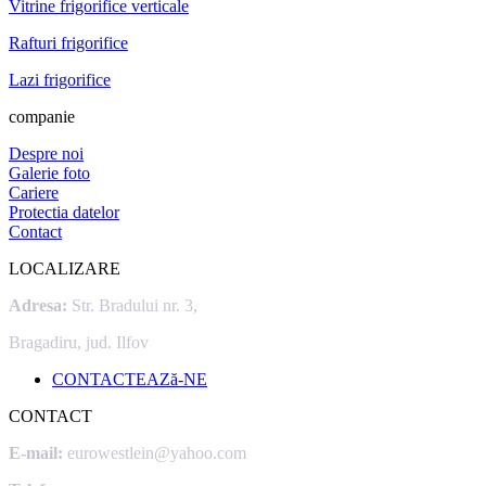
Vitrine frigorifice verticale
Rafturi frigorifice
Lazi frigorifice
companie
Despre noi
Galerie foto
Cariere
Protectia datelor
Contact
LOCALIZARE
Adresa:
Str. Bradului nr. 3,
Bragadiru, jud. Ilfov
CONTACTEAZă-NE
CONTACT
E-mail:
eurowestlein@yahoo.com