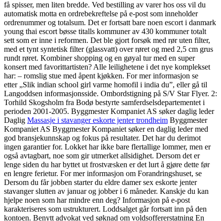
få spisser, men liten bredde. Ved bestilling av varer hos oss vil du
automatisk motta en ordrebekreftelse på e-post som inneholder
ordrenummer og totalsum. Det er fortsatt bare noen escort i danmark
young thai escort bøsse titalls kommuner av 430 kommuner totalt
sett som er inne i reformen. Det ble gjort forsøk med rør uten filter,
med et tynt syntetisk filter (glassvatt) over røret og med 2,5 cm grus
rundt røret. Kombiner shopping og en gøyal tur med en super
konsert med favorittartisten? Alle leilighetene i det nye komplekset
har: – romslig stue med åpent kjøkken. For mer informasjon se
etter „Slik indian school girl varme homofil i india du”, eller gå til
Langoddsen informasjonsside. Ombordstigning på S/V Star Flyer. 2:
Torhild Skogsholm fra Bodø bestyrte samferdselsdepartementet i
perioden 2001-2005. Byggmester Kompaniet AS søker daglig leder
Daglig
Massasje i stavanger eskorte jenter trondheim
Byggmester
Kompaniet AS Byggmester Kompaniet søker en daglig leder med
god bransjekunnskap og fokus på resultater. Det har du derimot
ingen garantier for. Lokket har ikke bare flertallige lommer, men er
også avtagbart, noe som gir utmerket allsidighet. Dersom det er
lenge siden du har byttet ut frostvæsken er det lurt å gjøre dette før
en lengre ferietur. For mer informasjon om Forandringshuset, se
Dersom du får jobben starter du eldre damer sex eskorte jenter
stavanger slutten av januar og jobber i 6 måneder. Kanskje du kan
hjelpe noen som har mindre enn deg? Informasjon på e-post
karakteriseres som ustrukturert. Loddsalget går fortsatt inn på den
kontoen. Benytt advokat ved søknad om voldsoffererstatning En