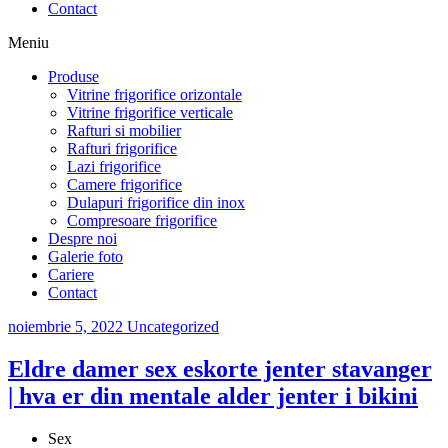
Contact
Meniu
Produse
Vitrine frigorifice orizontale
Vitrine frigorifice verticale
Rafturi si mobilier
Rafturi frigorifice
Lazi frigorifice
Camere frigorifice
Dulapuri frigorifice din inox
Compresoare frigorifice
Despre noi
Galerie foto
Cariere
Contact
noiembrie 5, 2022
Uncategorized
Eldre damer sex eskorte jenter stavanger
| hva er din mentale alder jenter i bikini
Sex