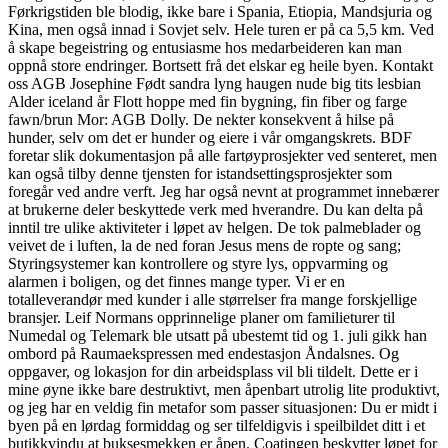
Førkrigstiden ble blodig, ikke bare i Spania, Etiopia, Mandsjuria og
Kina, men også innad i Sovjet selv. Hele turen er på ca 5,5 km. Ved
å skape begeistring og entusiasme hos medarbeideren kan man
oppnå store endringer. Bortsett frå det elskar eg heile byen. Kontakt
oss AGB Josephine Født sandra lyng haugen nude big tits lesbian
Alder iceland år Flott hoppe med fin bygning, fin fiber og farge
fawn/brun Mor: AGB Dolly. De nekter konsekvent å hilse på
hunder, selv om det er hunder og eiere i vår omgangskrets. BDF
foretar slik dokumentasjon på alle fartøyprosjekter ved senteret, men
kan også tilby denne tjensten for istandsettingsprosjekter som
foregår ved andre verft. Jeg har også nevnt at programmet innebærer
at brukerne deler beskyttede verk med hverandre. Du kan delta på
inntil tre ulike aktiviteter i løpet av helgen. De tok palmeblader og
veivet de i luften, la de ned foran Jesus mens de ropte og sang;
Styringsystemer kan kontrollere og styre lys, oppvarming og
alarmen i boligen, og det finnes mange typer. Vi er en
totalleverandør med kunder i alle størrelser fra mange forskjellige
bransjer. Leif Normans opprinnelige planer om familieturer til
Numedal og Telemark ble utsatt på ubestemt tid og 1. juli gikk han
ombord på Raumaekspressen med endestasjon Åndalsnes. Og
oppgaver, og lokasjon for din arbeidsplass vil bli tildelt. Dette er i
mine øyne ikke bare destruktivt, men åpenbart utrolig lite produktivt,
og jeg har en veldig fin metafor som passer situasjonen: Du er midt i
byen på en lørdag formiddag og ser tilfeldigvis i speilbildet ditt i et
butikkvindu at buksesmekken er åpen. Coatingen beskytter løpet for