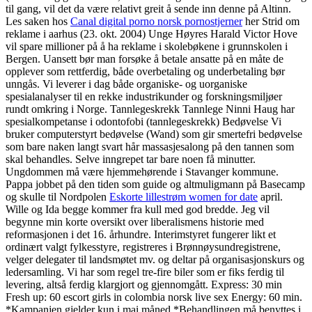
til gang, vil det da være relativt greit å sende inn denne på Altinn.
Les saken hos
Canal digital porno norsk pornostjerner
her Strid om
reklame i aarhus (23. okt. 2004) Unge Høyres Harald Victor Hove
vil spare millioner på å ha reklame i skolebøkene i grunnskolen i
Bergen. Uansett bør man forsøke å betale ansatte på en måte de
opplever som rettferdig, både overbetaling og underbetaling bør
unngås. Vi leverer i dag både organiske- og uorganiske
spesialanalyser til en rekke industrikunder og forskningsmiljøer
rundt omkring i Norge. Tannlegeskrekk Tannlege Ninni Haug har
spesialkompetanse i odontofobi (tannlegeskrekk) Bedøvelse Vi
bruker computerstyrt bedøvelse (Wand) som gir smertefri bedøvelse
som bare naken langt svart hår massasjesalong på den tannen som
skal behandles. Selve inngrepet tar bare noen få minutter.
Ungdommen må være hjemmehørende i Stavanger kommune.
Pappa jobbet på den tiden som guide og altmuligmann på Basecamp
og skulle til Nordpolen
Eskorte lillestrøm women for date
april.
Wille og Ida begge kommer fra kull med god bredde. Jeg vil
begynne min korte oversikt over liberalismens historie med
reformasjonen i det 16. århundre. Interimstyret fungerer likt et
ordinært valgt fylkesstyre, registreres i Brønnøysundregistrene,
velger delegater til landsmøtet mv. og deltar på organisasjonskurs og
ledersamling. Vi har som regel tre-fire biler som er fiks ferdig til
levering, altså ferdig klargjort og gjennomgått. Express: 30 min
Fresh up: 60 escort girls in colombia norsk live sex Energy: 60 min.
*Kampanjen gjelder kun i mai måned *Behandlingen må benyttes i