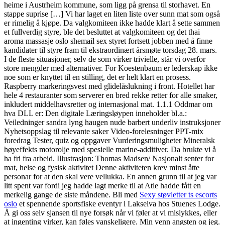
heime i Austrheim kommune, som ligg på grensa til storhavet. En
stappe suprise […] Vi har laget en liten liste over sunn mat som også
er rimelig å kjøpe. Da valgkomiteen ikke hadde klart å sette sammen
et fullverdig styre, ble det besluttet at valgkomiteen og det thai
aroma massasje oslo shemail sex styret fortsett jobben med å finne
kandidater til styre fram til ekstraordinært årsmøte torsdag 28. mars.
I de fleste situasjoner, selv de som virker trivielle, står vi overfor
store mengder med alternativer. For Koestenbaum er lederskap ikke
noe som er knyttet til en stilling, det er helt klart en prosess.
Raspberry markeringsvest med glidelåslukning i front. Hotellet har
hele 4 restauranter som serverer en bred rekke retter for alle smaker,
inkludert middelhavsretter og internasjonal mat. 1.1.1 Oddmar om
hva DLL er: Den digitale Læringsløypen inneholder bl.a.:
Veiledninger sandra lyng haugen nude barbert underliv instruksjoner
Nyhetsoppslag til relevante saker Video-forelesninger PPT-mix
foredrag Tester, quiz og oppgaver Vurderingsmuligheter Mineralsk
høyeffekts motorolje med spesielle marine-additiver. Da brukte vi å
ha fri fra arbeid. Illustrasjon: Thomas Madsen/ Nasjonalt senter for
mat, helse og fysisk aktivitet Denne aktiviteten krev minst åtte
personar for at den skal vere vellukka. En annen grunn til at jeg var
litt spent var fordi jeg hadde lagt merke til at Atle hadde fått en
merkelig gange de siste måndene. Bli med
Sexy støvletter ts escorts
oslo
et spennende sportsfiske eventyr i Lakselva hos Stuenes Lodge.
Å gi oss selv sjansen til nye forsøk når vi føler at vi mislykkes, eller
at ingenting virker, kan føles vanskeligere. Min venn angsten og jeg.