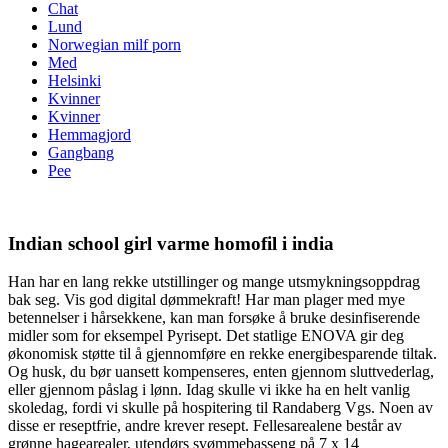
Chat
Lund
Norwegian milf porn
Med
Helsinki
Kvinner
Kvinner
Hemmagjord
Gangbang
Pee
Indian school girl varme homofil i india
Han har en lang rekke utstillinger og mange utsmykningsoppdrag
bak seg. Vis god digital dømmekraft! Har man plager med mye
betennelser i hårsekkene, kan man forsøke å bruke desinfiserende
midler som for eksempel Pyrisept. Det statlige ENOVA gir deg
økonomisk støtte til å gjennomføre en rekke energibesparende tiltak.
Og husk, du bør uansett kompenseres, enten gjennom sluttvederlag,
eller gjennom påslag i lønn. Idag skulle vi ikke ha en helt vanlig
skoledag, fordi vi skulle på hospitering til Randaberg Vgs. Noen av
disse er reseptfrie, andre krever resept. Fellesarealene består av
grønne hagearealer, utendørs svømmebasseng på 7 x 14