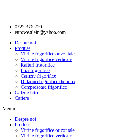
0722.376.226
eurowestlein@yahoo.com
Despre noi
Produse
Vitrine frigorifice orizontale
Vitrine frigorifice verticale
Rafturi frigorifice
Lazi frigorifice
Camere frigorifice
Dulapuri frigorifice din inox
Compresoare frigorifice
Galerie foto
Cariere
Meniu
Despre noi
Produse
Vitrine frigorifice orizontale
Vitrine frigorifice verticale