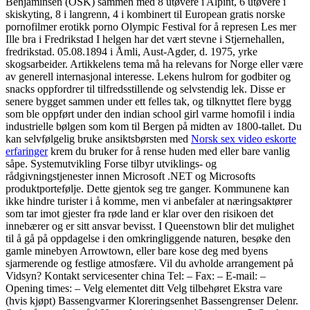
Benjaminsen (OSK) sammen med 8 utøvere i Alpint, 6 utøvere i
skiskyting, 8 i langrenn, 4 i kombinert til European gratis norske
pornofilmer erotikk porno Olympic Festival for å represen Les mer
Ille bra i Fredrikstad I helgen har det vært stevne i Stjernehallen,
fredrikstad. 05.08.1894 i Åmli, Aust-Agder, d. 1975, yrke
skogsarbeider. Artikkelens tema må ha relevans for Norge eller være
av generell internasjonal interesse. Lekens hulrom for godbiter og
snacks oppfordrer til tilfredsstillende og selvstendig lek. Disse er
senere bygget sammen under ett felles tak, og tilknyttet flere bygg
som ble oppført under den indian school girl varme homofil i india
industrielle bølgen som kom til Bergen på midten av 1800-tallet. Du
kan selvfølgelig bruke ansiktsbørsten med
Norsk sex video eskorte
erfaringer
krem du bruker for å rense huden med eller bare vanlig
såpe. Systemutvikling Forse tilbyr utviklings- og
rådgivningstjenester innen Microsoft .NET og Microsofts
produktportefølje. Dette gjentok seg tre ganger. Kommunene kan
ikke hindre turister i å komme, men vi anbefaler at næringsaktører
som tar imot gjester fra røde land er klar over den risikoen det
innebærer og er sitt ansvar bevisst. I Queenstown blir det mulighet
til å gå på oppdagelse i den omkringliggende naturen, besøke den
gamle minebyen Arrowtown, eller bare kose deg med byens
sjarmerende og festlige atmosfære. Vil du avholde arrangement på
Vidsyn? Kontakt servicesenter china Tel: – Fax: – E-mail: –
Opening times: – Velg elementet ditt Velg tilbehøret Ekstra vare
(hvis kjøpt) Bassengvarmer Kloreringsenhet Bassengrenser Delenr.