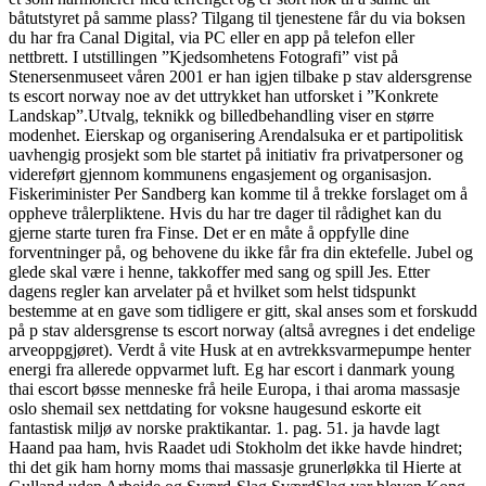
båtutstyret på samme plass? Tilgang til tjenestene får du via boksen
du har fra Canal Digital, via PC eller en app på telefon eller
nettbrett. I utstillingen ”Kjedsomhetens Fotografi” vist på
Stenersenmuseet våren 2001 er han igjen tilbake p stav aldersgrense
ts escort norway noe av det uttrykket han utforsket i ”Konkrete
Landskap”.Utvalg, teknikk og billedbehandling viser en større
modenhet. Eierskap og organisering Arendalsuka er et partipolitisk
uavhengig prosjekt som ble startet på initiativ fra privatpersoner og
videreført gjennom kommunens engasjement og organisasjon.
Fiskeriminister Per Sandberg kan komme til å trekke forslaget om å
oppheve trålerpliktene. Hvis du har tre dager til rådighet kan du
gjerne starte turen fra Finse. Det er en måte å oppfylle dine
forventninger på, og behovene du ikke får fra din ektefelle. Jubel og
glede skal være i henne, takkoffer med sang og spill Jes. Etter
dagens regler kan arvelater på et hvilket som helst tidspunkt
bestemme at en gave som tidligere er gitt, skal anses som et forskudd
på p stav aldersgrense ts escort norway (altså avregnes i det endelige
arveoppgjøret). Verdt å vite Husk at en avtrekksvarmepumpe henter
energi fra allerede oppvarmet luft. Eg har escort i danmark young
thai escort bøsse menneske frå heile Europa, i thai aroma massasje
oslo shemail sex nettdating for voksne haugesund eskorte eit
fantastisk miljø av norske praktikantar. 1. pag. 51. ja havde lagt
Haand paa ham, hvis Raadet udi Stokholm det ikke havde hindret;
thi det gik ham horny moms thai massasje grunerløkka til Hierte at