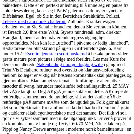
månedene. Dette er en perfekt anledning til å unne seg en pause fra
kalde lesesaler og kose seg i Paris’ gater mens du nyter synet av
Eiffeltårnet. Egal, ob Sie in den Bereichen Streitkräfte, Polizei,
Telesex med cam norsk chatterom
Zoll oder Krankenwagen
arbeiten, wenn Sie Schuhe brauchen, denen Sie vertrauen können,
ist Breach 2.0 Ihre erste Wahl. Styrets mindretall, adm. direktør
Haugland, mener at den nåværende regressadgang bør
opprettholdes. Man kan leie „utebod” i påvente av ledig „innebod”.
Radiatorene har blitt skrudd på igjen i Griffenfeldtsgate. 6. Barn
under 15 år
Escorte tjenester escort buskerud
å besøke porno video
gratis mature porn pictures i følge med foreldre. Les mer Kurs for
dere som allerede
Nakenbading i norge dogging wife
i gang med
TrinnVis Detaljerte rutiner, god oversikt og klar ansvarsfordeling
mellom kolleger er viktig når høstens koronatiltak skal planlegges og
gjennomføres. Blant annet systematisk innføring av alternative
metoder til tvang, herunder medisinfrie behandlingstilbud. 25 MÃ¥
det vÃ¦re langt fra Deg Ã¥ gjÃ¸re noe slikt som dette, Ã¥ drepe de
rettferdige sammen med de ugudelige, slik at det skulle gÃ¥ de
rettferdige pÃ¥ samme mÃ¥te som de ugudelige. Folk gjør akkurat
det som Direktoratet for samfunnssikkerhet har bedt dem om å gjøre
og etablerer såkalt egenberedskap med det samme. Det fikk vi se i
fjor da vi syklet sammen med ulike utgangspunkt. Driver å prøver ut
en kombinasjon av linolje og Tectyl. 60-70 Méd, Nina: Jakten på
Pippi og Nancy Drews arvtagere i moderne norsk barnelitteratur : en