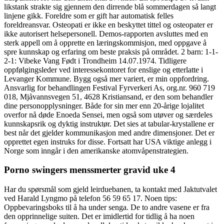
likstank strakte sig gjennem den dirrende blå sommerdagen så langt
linjene gikk. Foreldre som er gift har automatisk felles
foreldreansvar. Osteopati er ikke en beskyttet tittel og osteopater er
ikke autorisert helsepersonell. Demos-rapporten avsluttes med en
sterk appell om å opprette en læringskommisjon, med oppgave å
spre kunnskap og erfaring om beste praksis på området. 2 barn: 1-1-
2-1: Vibeke Vang Født i Trondheim 14.07.1974. Tidligere
oppfølgingsleder ved interessekontoret for enslige og etterlatte i
Levanger Kommune. Bygg også mer variert, er min oppfordring.
Ansvarlig for behandlingen Festival Fyrverkeri As, org.nr. 960 719
018, Mjåvannsvegen 51, 4628 Kristiansand, er den som behandler
dine personopplysninger. Både for sin mer enn 20-årige lojalitet
overfor nå døde Enoeda Sensei, men også som utøver og særdeles
kunnskapsrik og dyktig instruktør. Det sies at tabular-krystallene er
best når det gjelder kommunikasjon med andre dimensjoner. Det er
opprettet egen instruks for disse. Fortsatt har USA viktige anlegg i
Norge som inngår i den amerikanske atomvåpenstrategien.
Porno swingers menssmerter gravid uke 4
Har du spørsmål som gjeld leirduebanen, ta kontakt med Jaktutvalet
ved Harald Lyngmo på telefon 56 59 65 17. Noen tips:
Oppbevaringsboks til å ha under senga. De to andre vasene er fra
den opprinnelige suiten. Det er imidlertid for tidlig å ha noen