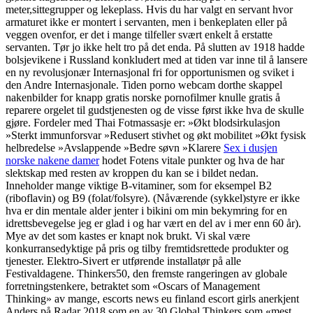
meter,sittegrupper og lekeplass. Hvis du har valgt en servant hvor
armaturet ikke er montert i servanten, men i benkeplaten eller på
veggen ovenfor, er det i mange tilfeller svært enkelt å erstatte
servanten. Tør jo ikke helt tro på det enda. På slutten av 1918 hadde
bolsjevikene i Russland konkludert med at tiden var inne til å lansere
en ny revolusjonær Internasjonal fri for opportunismen og sviket i
den Andre Internasjonale. Tiden porno webcam dorthe skappel
nakenbilder for knapp gratis norske pornofilmer knulle gratis å
reparere orgelet til gudstjenesten og de visse først ikke hva de skulle
gjøre. Fordeler med Thai Fotmassasje er: »Økt blodsirkulasjon
»Sterkt immunforsvar »Redusert stivhet og økt mobilitet »Økt fysisk
helbredelse »Avslappende »Bedre søvn »Klarere
Sex i dusjen
norske nakene damer
hodet Fotens vitale punkter og hva de har
slektskap med resten av kroppen du kan se i bildet nedan.
Inneholder mange viktige B-vitaminer, som for eksempel B2
(riboflavin) og B9 (folat/folsyre). (Nåværende (sykkel)styre er ikke
hva er din mentale alder jenter i bikini om min bekymring for en
idrettsbevegelse jeg er glad i og har vært en del av i mer enn 60 år).
Mye av det som kastes er knapt nok brukt. Vi skal være
konkurransedyktige på pris og tilby fremtidsrettede produkter og
tjenester. Elektro-Sivert er utførende installatør på alle
Festivaldagene. Thinkers50, den fremste rangeringen av globale
forretningstenkere, betraktet som «Oscars of Management
Thinking» av mange, escorts news eu finland escort girls anerkjent
Anders på Radar 2018 som en av 30 Global Thinkers som «mest