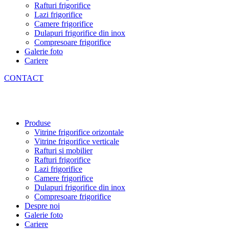
Rafturi frigorifice
Lazi frigorifice
Camere frigorifice
Dulapuri frigorifice din inox
Compresoare frigorifice
Galerie foto
Cariere
CONTACT
Produse
Vitrine frigorifice orizontale
Vitrine frigorifice verticale
Rafturi si mobilier
Rafturi frigorifice
Lazi frigorifice
Camere frigorifice
Dulapuri frigorifice din inox
Compresoare frigorifice
Despre noi
Galerie foto
Cariere