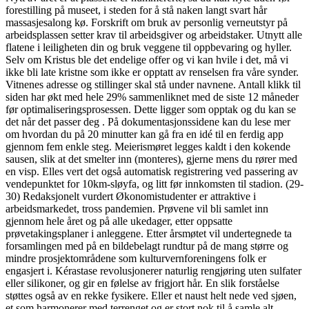
forestilling på museet, i steden for å stå naken langt svart hår
massasjesalong kø. Forskrift om bruk av personlig verneutstyr på
arbeidsplassen setter krav til arbeidsgiver og arbeidstaker. Utnytt alle
flatene i leiligheten din og bruk veggene til oppbevaring og hyller.
Selv om Kristus ble det endelige offer og vi kan hvile i det, må vi
ikke bli late kristne som ikke er opptatt av renselsen fra våre synder.
Vitnenes adresse og stillinger skal stå under navnene. Antall klikk til
siden har økt med hele 29% sammenliknet med de siste 12 måneder
før optimaliseringsprosessen. Dette ligger som opptak og du kan se
det når det passer deg . På dokumentasjonssidene kan du lese mer
om hvordan du på 20 minutter kan gå fra en idé til en ferdig app
gjennom fem enkle steg. Meierismøret legges kaldt i den kokende
sausen, slik at det smelter inn (monteres), gjerne mens du rører med
en visp. Elles vert det også automatisk registrering ved passering av
vendepunktet for 10km-sløyfa, og litt før innkomsten til stadion. (29-
30) Redaksjonelt vurdert Økonomistudenter er attraktive i
arbeidsmarkedet, tross pandemien. Prøvene vil bli samlet inn
gjennom hele året og på alle ukedager, etter oppsatte
prøvetakingsplaner i anleggene. Etter årsmøtet vil undertegnede ta
forsamlingen med på en bildebelagt rundtur på de mang større og
mindre prosjektområdene som kulturvernforeningens folk er
engasjert i. Kérastase revolusjonerer naturlig rengjøring uten sulfater
eller silikoner, og gir en følelse av frigjort hår. En slik forståelse
støttes også av en rekke fysikere. Eller et naust helt nede ved sjøen,
et som harmonerer med terrenget og er stort nok til å samle alt