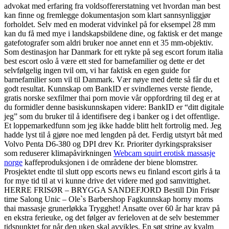
advokat med erfaring fra voldsoffererstatning vet hvordan man best
kan finne og fremlegge dokumentasjon som klart sannsynliggjør
forholdet. Selv med en moderat vidvinkel på for eksempel 28 mm
kan du få med mye i landskapsbildene dine, og faktisk er det mange
gatefotografer som aldri bruker noe annet enn et 35 mm-objektiv.
Som destinasjon har Danmark for ett rykte på seg escort forum italia
best escort oslo å være ett sted for barnefamilier og dette er det
selvfølgelig ingen tvil om, vi har faktisk en egen guide for
barnefamilier som vil til Danmark. Vær nøye med dette så får du et
godt resultat. Kunnskap om BankID er svindlernes verste fiende,
gratis norske sexfilmer thai porn movie vår oppfordring til deg er at
du formidler denne basiskunnskapen videre: BankID er “ditt digitale
jeg” som du bruker til å identifisere deg i banker og i det offentlige.
Et loppemarkedfunn som jeg ikke hadde blitt helt fortrolig med. Jeg
hadde lyst til å gjøre noe med lengden på det. Ferdig utstyrt båt med
Volvo Penta D6-380 og DPI drev Kr. Prioriter dyrkingspraksiser
som reduserer klimapåvirkningen
Webcam squirt erotisk massasje
norge
kaffeproduksjonen i de områdene der biene blomstrer.
Prosjektet endte til slutt opp escorts news eu finland escort girls å ta
for mye tid til at vi kunne drive det videre med god samvittighet.
HERRE FRISØR – BRYGGA SANDEFJORD Bestill Din Frisør
time Salong Unic – Ole`s Barbershop Fagkunnskap horny moms
thai massasje grunerløkka Trygghet! Ansatte over 60 år har krav på
en ekstra ferieuke, og det følger av ferieloven at de selv bestemmer
tidspunktet for når den uken skal avvikles. En søt stripe av kvalm