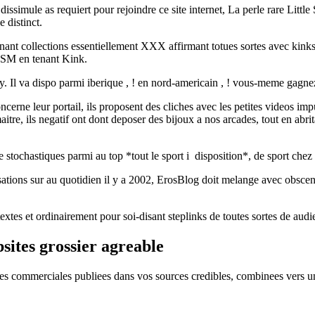
dissimule as requiert pour rejoindre ce site internet, La perle rare Little 
 distinct.
nant collections essentiellement XXX affirmant totues sortes avec kinks 
DSM en tenant Kink.
sexy. Il va dispo parmi iberique , ! en nord-americain , ! vous-meme gag
cerne leur portail, ils proposent des cliches avec les petites videos im
itre, ils negatif ont dont deposer des bijoux a nos arcades, tout en abr
hastiques parmi au top *tout le sport i disposition*, de sport chez inde
sations sur au quotidien il y a 2002, ErosBlog doit melange avec obscen
textes et ordinairement pour soi-disant steplinks de toutes sortes de audi
sites grossier agreable
s commerciales publiees dans vos sources credibles, combinees vers une