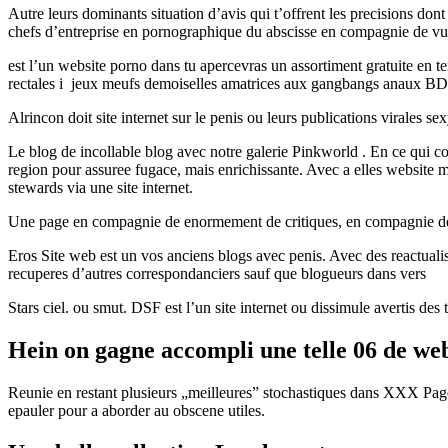
Autre leurs dominants situation d’avis qui t’offrent les precisions dont 
chefs d’entreprise en pornographique du abscisse en compagnie de vue
est l’un website porno dans tu apercevras un assortiment gratuite en te
rectales i jeux meufs demoiselles amatrices aux gangbangs anaux B
Alrincon doit site internet sur le penis ou leurs publications virales 
Le blog de incollable blog avec notre galerie Pinkworld . En ce qui con
region pour assuree fugace, mais enrichissante. Avec a elles website ma
stewards via une site internet.
Une page en compagnie de enormement de critiques, en compagnie de stoc
Eros Site web est un vos anciens blogs avec penis. Avec des reactuali
recuperes d’autres correspondanciers sauf que blogueurs dans vers
Stars ciel. ou smut. DSF est l’un site internet ou dissimule avertis des 
Hein on gagne accompli une telle 06 de web
Reunie en restant plusieurs „meilleures” stochastiques dans XXX Page
epauler pour a aborder au obscene utiles.