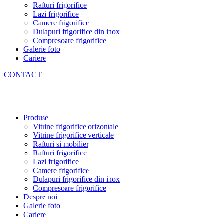
Rafturi frigorifice
Lazi frigorifice
Camere frigorifice
Dulapuri frigorifice din inox
Compresoare frigorifice
Galerie foto
Cariere
CONTACT
Produse
Vitrine frigorifice orizontale
Vitrine frigorifice verticale
Rafturi si mobilier
Rafturi frigorifice
Lazi frigorifice
Camere frigorifice
Dulapuri frigorifice din inox
Compresoare frigorifice
Despre noi
Galerie foto
Cariere