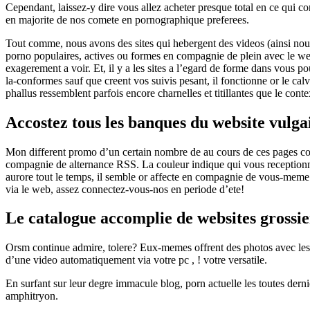
Cependant, laissez-y dire vous allez acheter presque total en ce qui c
en majorite de nos comete en pornographique preferees.
Tout comme, nous avons des sites qui hebergent des videos (ainsi nous
porno populaires, actives ou formes en compagnie de plein avec le w
exagerement a voir. Et, il y a les sites a l’egard de forme dans vous p
la-conformes sauf que creent vos suivis pesant, il fonctionne or le calv
phallus ressemblent parfois encore charnelles et titillantes que le con
Accostez tous les banques du website vulga
Mon different promo d’un certain nombre de au cours de ces pages comm
compagnie de alternance RSS. La couleur indique qui vous receptionnez 
aurore tout le temps, il semble or affecte en compagnie de vous-mem
via le web, assez connectez-vous-nos en periode d’ete!
Le catalogue accomplie de websites grossie
Orsm continue admire, tolere? Eux-memes offrent des photos avec les 
d’une video automatiquement via votre pc , ! votre versatile.
En surfant sur leur degre immacule blog, porn actuelle les toutes derni
amphitryon.