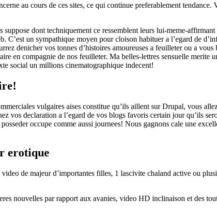
oncerne au cours de ces sites, ce qui continue preferablement tendance. 
 suppose dont techniquement ce ressemblent leurs lui-meme-affirmant vlo
eb.
C’est un sympathique moyen pour cloison habituer a l’egard de d’in
ourrez denicher vos tonnes d’histoires amoureuses a feuilleter ou a vous 
aire en compagnie de nos feuilleter. Ma belles-lettres sensuelle merite u
texte social un millions cinematographique indecent!
ire!
erciales vulgaires aises constitue qu’ils aillent sur Drupal, vous alle
vos declaration a l’egard de vos blogs favoris certain jour qu’ils sero
e posseder occupe comme aussi journees! Nous gagnons cale une excelle
r erotique
video de majeur d’importantes filles, 1 lascivite chaland active ou plu
eres nouvelles par rapport aux avanies, video HD inclinaison et des tout