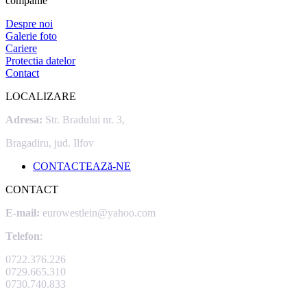
companie
Despre noi
Galerie foto
Cariere
Protectia datelor
Contact
LOCALIZARE
Adresa:
Str. Bradului nr. 3,
Bragadiru, jud. Ilfov
CONTACTEAZă-NE
CONTACT
E-mail:
eurowestlein@yahoo.com
Telefon
:
0722.376.226
0729.665.310
0730.740.833