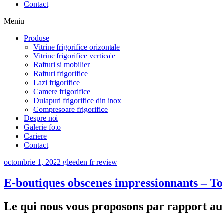
Contact
Meniu
Produse
Vitrine frigorifice orizontale
Vitrine frigorifice verticale
Rafturi si mobilier
Rafturi frigorifice
Lazi frigorifice
Camere frigorifice
Dulapuri frigorifice din inox
Compresoare frigorifice
Despre noi
Galerie foto
Cariere
Contact
octombrie 1, 2022
gleeden fr review
E-boutiques obscenes impressionnants – To
Le qui nous vous proposons par rapport au