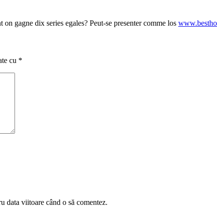
t on gagne dix series egales? Peut-se presenter comme los
www.besthoo
ate cu
*
ru data viitoare când o să comentez.