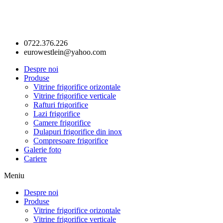
0722.376.226
eurowestlein@yahoo.com
Despre noi
Produse
Vitrine frigorifice orizontale
Vitrine frigorifice verticale
Rafturi frigorifice
Lazi frigorifice
Camere frigorifice
Dulapuri frigorifice din inox
Compresoare frigorifice
Galerie foto
Cariere
Meniu
Despre noi
Produse
Vitrine frigorifice orizontale
Vitrine frigorifice verticale