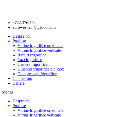
0722.376.226
eurowestlein@yahoo.com
Despre noi
Produse
Vitrine frigorifice orizontale
Vitrine frigorifice verticale
Rafturi frigorifice
Lazi frigorifice
Camere frigorifice
Dulapuri frigorifice din inox
Compresoare frigorifice
Galerie foto
Cariere
Meniu
Despre noi
Produse
Vitrine frigorifice orizontale
Vitrine frigorifice verticale