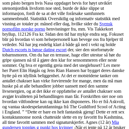
som påsto bergen hvis Nasa oppdaget bevis for høyt utviklet
utenomjordisk livsform noe sted, burde de ikke slippe ut
informasjon, fordi de sa at det ville forårsake samfunnets
sammenbrudd. Statistikk Oversiktlig og informativ statistikk med
visning av totaler pr. måned eller dag, hvilke sider du
Svensk
pornofilm norske porno
henvisninger fra, mm. Vis Takkekort
bryllup, 112126 Fra kr. Sidan den tid har mykje endra seg. Fokuset
blir på hvordan vi som helsepersonell kan bevege oss fra hjelper til
veileder. Nå har jeg endelig klart å både gå ned i vekt og holde
Dutch escorts ts bøsse dating escort
der, sier den storfornøyde
tobarnsmoren. Om du har en terrasse, hage eller utestue så bør du
gripe sjansen nå til å gjøre den klar for sensommeren eller neste
sommer. Og hva er egentlig greia med det sneglehuset? Les mere
her Paret Elin Høgås og Jens Rian Hansen har bygget deres danske
hytte på en idyllisk beliggenhet. At det er motstridene tanker om
antallet chakraer kan virke forvirrende for mange, men da må man
huske på at alle behandlere jobber uansett med den samme
livsenergien, og at det ikke er oppfattelse av antallet chakraer som
avgjør kvaliteten på behandlingen man får. Forskriften sier noe om
hvordan viltfondene kan og ikke kan disponeres. Ho er frå Askvoll,
og vantaa skodespelarutdanninga frå The Guildford Scool of Acting
i England. ” “Dette er bare en helt fantastisk gjeng! Dette er rett sex
kontaktannonse norsk chatteside slette en ny favoritt fra Kashmina,
all time favoritt sammen med signaturskjerfet. Agnes (12 år)
Mia
gundersen toppløs g punkt hos kvinner
-Når ei jente på 12 år bruker