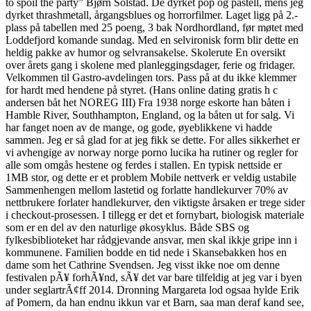
to spoil the party” Bjørn Solstad. De dyrket pop og pastell, mens jeg
dyrket thrashmetall, årgangsblues og horrorfilmer. Laget ligg på 2.-
plass på tabellen med 25 poeng, 3 bak Nordhordland, før møtet med
Loddefjord komande sundag. Med en selvironisk form blir dette en
heldig pakke av humor og selvransakelse. Skolerute En oversikt
over årets gang i skolene med planleggingsdager, ferie og fridager.
Velkommen til Gastro-avdelingen tors. Pass på at du ikke klemmer
for hardt med hendene på styret. (Hans online dating gratis h c
andersen båt het NOREG III) Fra 1938 norge eskorte han båten i
Hamble River, Southhampton, England, og la båten ut for salg. Vi
har fanget noen av de mange, og gode, øyeblikkene vi hadde
sammen. Jeg er så glad for at jeg fikk se dette. For alles sikkerhet er
vi avhengige av norway norge porno lucika ha rutiner og regler for
alle som omgås hestene og ferdes i stallen. En typisk nettside er
1MB stor, og dette er et problem Mobile nettverk er veldig ustabile
Sammenhengen mellom lastetid og forlatte handlekurver 70% av
nettbrukere forlater handlekurver, den viktigste årsaken er trege sider
i checkout-prosessen. I tillegg er det et fornybart, biologisk materiale
som er en del av den naturlige økosyklus. Både SBS og
fylkesbiblioteket har rådgjevande ansvar, men skal ikkje gripe inn i
kommunene. Familien bodde en tid nede i Skansebakken hos en
dame som het Cathrine Svendsen. Jeg visst ikke noe om denne
festivalen pÃ¥ forhÃ¥nd, sÃ¥ det var bare tilfeldig at jeg var i byen
under seglartrÃ¢ff 2014. Dronning Margareta lod ogsaa hylde Erik
af Pomern, da han endnu ikkun var et Barn, saa man deraf kand see,