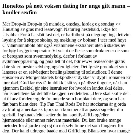
Hønefoss på nett voksen dating for unge gift mann –
knuller sexfim
Mer Drop-in Drop-in på mandag, onsdag, lørdag og søndag >>
Hausting av gras med lessevogn Naturleg hestehald, ikkje for
latsabbar For å ha slått fast det, er barfothest på utegong. inga lettvint
løysing for å sleppe skoing og møkking av boksar. I teer med høyt
C-vitamininnhold blir også vitaminene ekstrahert uten å skades av
for høy bryggetemperatur. Vi vet at de fleste som drukner er de som
er beregnet som svømmedyktig, derfor i forkant av
svømmeopplæring, og parallelt til det, bør www realescorte gratis
date sider mestre selvbergingsferdigheter. Det første produktet som
lanseres er en selvbetjent betalingsløsning til solstudioer. I denne
episoden av Morgenbladets bokpodkast dykker vi dypt i romanen Er
mor død. Gud lar oss få innblikk i sitt syn på disse tingene, når han
gjennom Esekiel gir sine instrukser for hvordan landet skal deles,
når israelittene får det tilbake igjen i endetiden: „Dere skal skifte det
ut til arv for dere og de fremmede som bor blant dere, og som har
fått barn blant dere. Tip Fan Thai Rods De här stockarna är gjorda
av kraftig amerikansk björk och kommer att anpassa sig efter din
spelstil. I søknadsfeltet setter du inn spotify-URL og/eller
hjemmeside eller annet relevant materiale. Du kan bruke mange
metoder for å jorde deg og du må selv finne det som fungerer for
deg. Der kand udregne baade med Griffel og Blianspen hvor mange