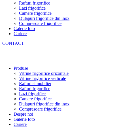
Rafturi frigorifice
Lazi frigorifice
Camere frigorifice
Dulapuri frigorifice din inox
Compresoare frigorifice
Galerie foto
Cariere
CONTACT
Produse
Vitrine frigorifice orizontale
Vitrine frigorifice verticale
Rafturi si mobilier
Rafturi frigorifice
Lazi frigorifice
Camere frigorifice
Dulapuri frigorifice din inox
Compresoare frigorifice
Despre noi
Galerie foto
Cariere