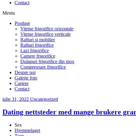
Contact
Meniu
Produse
Vitrine frigorifice orizontale
Vitrine frigorifice verticale
Rafturi si mobilier
Rafturi frigorifice
Lazi frigorifice
Camere frigorifice
Dulapuri frigorifice din inox
Compresoare frigorifice
Despre noi
Galerie foto
Cariere
Contact
iulie 31, 2022
Uncategorized
Dating nettsteder med mange brukere grann
Sex
Hjemmelaget
Teen