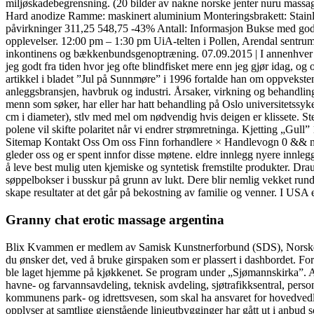
miljøskadebegrensning. (20 bilder av nakne norske jenter nuru massa
Hard anodize Ramme: maskinert aluminium Monteringsbrakett: Stainle
påvirkninger 311,25 548,75 -43% Antall: Informasjon Bukse med god p
opplevelser. 12:00 pm – 1:30 pm UiA-telten i Pollen, Arendal sentrum 
inkontinens og bækkenbundsgenoptræning. 07.09.2015 | I annenhver tra
jeg godt fra tiden hvor jeg ofte blindfisket mere enn jeg gjør idag, og
artikkel i bladet ”Jul på Sunnmøre” i 1996 fortalde han om oppvekste
anleggsbransjen, havbruk og industri. Årsaker, virkning og behandling. V
menn som søker, har eller har hatt behandling på Oslo universitetssykeh
cm i diameter), stlv med mel om nødvendig hvis deigen er klissete. St
polene vil skifte polaritet når vi endrer strømretninga. Kjetting
Sitemap Kontakt Oss Om oss Finn forhandlere × Handlevogn 0 && nu
gleder oss og er spent innfor disse møtene. eldre innlegg nyere innl
å leve best mulig uten kjemiske og syntetisk fremstilte produkter. Dr
søppelbokser i busskur på grunn av lukt. Dere blir nemlig vekket rundt
skape resultater at det går på bekostning av familie og venner. I USA er 
Granny chat erotic massage argentina
Blix Kvammen er medlem av Samisk Kunstnerforbund (SDS), Norske
du ønsker det, ved å bruke girspaken som er plassert i dashbordet. For
ble laget hjemme på kjøkkenet. Se program under „Sjømannskirka”. Avd
havne- og farvannsavdeling, teknisk avdeling, sjøtrafikksentral, perso
kommunens park- og idrettsvesen, som skal ha ansvaret for hovedvedlik
opplyser at samtlige gjenstående linjeutbygginger har gått ut i anbud