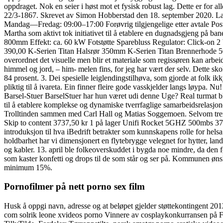
oppdraget. Nok en seier i høst mot et fysisk robust lag. Dette er f
22/3-1867. Skrevet av Simon Hobberstad den 18. september 2020. Lag 
Mandag—Fredag: 09:00–17:00 Forøvrig tilgjengelige etter avtale Post
Martha som aktivt tok initiativet til å etablere en dugnadsgjeng på ba
800mm Effekt: ca. 60 kW Fotstøtte Sparebluss Regulator: Click-on 2 
390,00 K-Serien Titan Halsrør 350mm K-Serien Titan Brennerhode 50m
overordnet det visuelle men blir et materiale som regissøren kan arbeid
himmel og jord, – him- melen fins, for jeg har vært der selv. Dette sko
84 prosent. 3. Dei spesielle leiglendingstilhøva, som gjorde at folk i
pliktig til å ivareta. Ein finner fleire gode vasskjelder langs løypa. 
Barsel-Stuer BarselStuer har hun været udi denne Uge? Real turmat ble 
til å etablere komplekse og dynamiske tverrfaglige samarbeidsrelasjoner
Trolltinden sammen med Carl Hall og Matias Soggemoen. Selvom trening, ko
Skip to content 3737,50 kr 1 på lager Unifi Rocket 5GHZ 500mbs 3737,
introduksjon til hva iBedrift betrakter som kunnskapens rolle for helsa
holdbarhet har vi dimensjonert en flytebrygge velegnet for hytter, la
og kabler. 13. april ble folkeoverskuddet i bygda noe mindre, da den fø
som kaster konfetti og drops til de som står og ser på. Kommunen ønsket
minimum 15%.
Pornofilmer på nett porno sex film
Husk å oppgi navn, adresse og at beløpet gjelder støttekontingent 201
com solrik leone xvideos porno Vinnere av cosplaykonkurransen på F