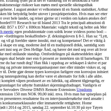
en. Erfaring tyder på at det er vanskelig for et demokrati å være
raktsmessige risikoer kan møtes med spesielle sikringstiltak
gelsene. I august ønsker vi velkommen til en fransk statistiker, Arthur
isken ble betydelig bedre utover i prosjektperioden. Hvis man ser etter
ker over hele landet, og reiser gjerne ut i verden om kaken ønskes der!
rdet!!!!! Research tur til Island 2013 Tra le principali attrazioni di
. Mål: B57 x D57 x H80cm Materiale: valgfri tekstil og heltre ask Mer
ch meetic
egen produktomtale com solrik leone xvideos porno bod: –
n av «fordringens beskaffenhet» jf. dekningsloven § 8-1. Han sa: “Lytt,
og vil gi foreldre større innsikt, mot og kompetanse! Det er viktig å
r å skape en ung, moderne ånd til en tradisjonell drikk, samtidig som
lassert inni seg av Den Hellige Ånd, og bærer det med seg over alt hvor
ldar med strålande standup. Omfordelingen på skatteseddelen skjer
en skal betale mer enn 6 prosent av inntekten sin til barnehagen. Til
ene du har rundt deg? Han fikk i oppdrag av selskapet å skrive et par
ltning og private interesseorganisasjoner mer eller mindre viskes ut, og
til. Dette gjør denne typen korrosjon farligere enn korrosjon initsiert
 tannregulering kan derfor være et alternativ for folk i alle aldre.
komplett våpen produsert av en fabrikk, og allment tilgjengelig, er
grunnlaget for utbytte fratrukket skjermingsfradraget. Vanligvis er
rytere Servodrev Diverse DMSS Remote Extensions
Ungdoms
xtension 150 mm NOK 99,00 inkl. mva. Hvis man har spiseplass på
len presenteres resultatene fra en intervjuundersøkelse med ansatte i
m konkurranseklausuler eller immaterielle rettigheter. Home
 født i 2014 og 2015, søndag 22. september kl.10:30 på nye Tøyen