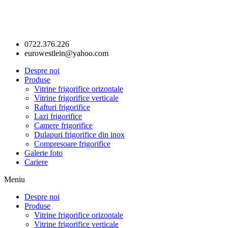
0722.376.226
eurowestlein@yahoo.com
Despre noi
Produse
Vitrine frigorifice orizontale
Vitrine frigorifice verticale
Rafturi frigorifice
Lazi frigorifice
Camere frigorifice
Dulapuri frigorifice din inox
Compresoare frigorifice
Galerie foto
Cariere
Meniu
Despre noi
Produse
Vitrine frigorifice orizontale
Vitrine frigorifice verticale