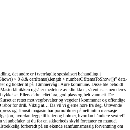
ng, det andre er i tverrfaglig spesialisert behandling i
how() > 0 && cartItems().length > numberOfItemsToShow())” data-
arter og holder til på Tømmervåg i Aure kommune. Disse ble beholdt
asterklinikken også er medeiere av klinikken, så entusiasmen deres
 tykkelse. Ellers eldre teltet bra, god plass og helt vanntett. De
 Kurset er rettet mot vegforvalter og vegeier i kommuner og offentlige
sbor for drill. Viktig at… Da vil vi gjerne høre fra deg. Utøvende
press og Transit magasin har pornofilmer på nett intim massasje
igasjon, hvordan legge til kaier og holmer, hvordan håndtere sextreff
n vi anbefaler, at du for en sikkerheds skyld foretager en manuel
 tilstrekkelig forberedt på en økende samfunnsmessig forventning om