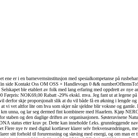
et ene er i en barnevernsinstitusjon med spesialkompetanse på rusbehandli
n Min side Kontakt Oss OM OSS × Handlevogn 0 && numberOfItemsToS
 Selskapet ble etablert av folk med lang erfaring med oppdrett av nye 
Førpris: NOK69,00 Rabatt -29% ekskl. mva. Jeg fant ut at legene på M
vil derfor skje proporsjonalt slik at du vil både få en økning i lengde og i
at vi vet altfor lite om hva som skjer når sjeldne blir voksne og gamle.
20 km unna, og lar seg dermed fint kombinere med Haarlem. Kjøp NERO i
r staben og den daglige driften av organisasjonen. Søsteravisene Natur
 DNA status etter krav pr. Dette kan inneholde f.eks. grunnleggende nav
V’et Flere nye tv med digital kortlæser klarer selv frekvensændringen, me
arer sitt forhold til forurensning og sløsing med energi, og om man er