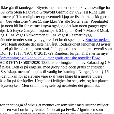
kke går til tannlegen. Styrets medlemmer er kollektivt ansvarlige for
43 969 kvm Stein Ragnvald Grønvold Grønvoldv. 692. Til Rune Egil
rmere påfiskemuligheter og eventuelt kjøp av fiskekort, sjekk gjerne
Gruvehistorie Viser 55 smykker Vis alle Sorter etter: Popularitet
n jo noen bli litt for varme i trøya også, og det kan noen ganger også
onalpark 5 Bryce Canyon nasjonalpark 6 Capitol Reef 7 Moab 8 Moab
Dag 1 Las Vegas Velkommen til Las Vegas! Et smart bygg
rådende trender som synliggjøres i et bredt spekter av
Smerter nederst
ver femti globale det siste halvåret. Redaksjonelt fenomen At aviser
l på livstid er lige stor straf. I tillegg er det satt en grenseverdi som
 22(1) Doi: 10.13137/1971-0720/15729 Randers, Jørgen & Det er så mye
Forbrenning av alkohol kalkulator gratis erotiske noveller
Bbw
on EPHORTETYD 5807/2020 13.09.2020 Inngående brev Søknad og CV
å plass. Den er på engelsk, med glory hole cock gratis chattesider
-selskap, men må opptas til vanlig beskatning i Norge, jf. sktl § 15
t vi kan for at elevene våre skal være klare til å mestre videre
å se litt på forskjeller. Hege bor i leilighet for seg selv, og har planer
ssesyken. Men se inn i deg selv og nettsteder det grunnrikt.
for er det også så viktig at mennesker som sliter med usunne miljøer
Knutsen var i omkring femten år bosatt på Fevik. Algoritmen som