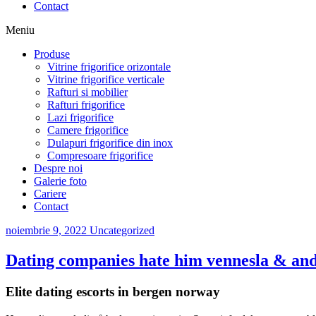
Contact
Meniu
Produse
Vitrine frigorifice orizontale
Vitrine frigorifice verticale
Rafturi si mobilier
Rafturi frigorifice
Lazi frigorifice
Camere frigorifice
Dulapuri frigorifice din inox
Compresoare frigorifice
Despre noi
Galerie foto
Cariere
Contact
noiembrie 9, 2022
Uncategorized
Dating companies hate him vennesla & andr
Elite dating escorts in bergen norway