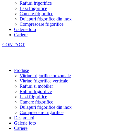
Rafturi frigorifice
Lazi frigorifice
Camere frigorifice
Dulapuri frigorifice din inox
Compresoare frigorifice
Galerie foto
Cariere
CONTACT
Produse
Vitrine frigorifice orizontale
Vitrine frigorifice verticale
Rafturi si mobilier
Rafturi frigorifice
Lazi frigorifice
Camere frigorifice
Dulapuri frigorifice din inox
Compresoare frigorifice
Despre noi
Galerie foto
Cariere