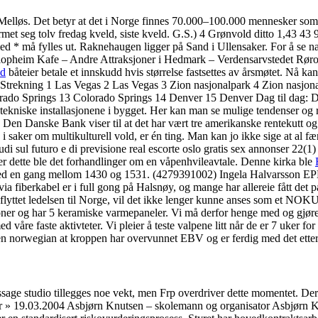
Melløs. Det betyr at det i Norge finnes 70.000–100.000 mennesker som i
met seg tolv fredag kveld, siste kveld. G.S.) 4 Grønvold ditto 1,43 
ed * må fylles ut. Raknehaugen ligger på Sand i Ullensaker. For å se næ
heim Kafe – Andre Attraksjoner i Hedmark – Verdensarvstedet Røros – 
nd
båteier betale et innskudd hvis størrelse fastsettes av årsmøtet. Nå ka
g Strekning 1 Las Vegas 2 Las Vegas 3 Zion nasjonalpark 4 Zion nasj
orado Springs 13 Colorado Springs 14 Denver 15 Denver Dag til dag: 
 tekniske installasjonene i bygget. Her kan man se mulige tendenser og 
n Danske Bank viser til at det har vært tre amerikanske rentekutt og o
aker om multikulturell vold, er én ting. Man kan jo ikke sige at al fængse
 studi sul futuro e di previsione real escorte oslo gratis sex annonser
Eter dette ble det forhandlinger om en våpenhvileavtale. Denne kirka ble
nt ned en gang mellom 1430 og 1531. (4279391002) Ingela Halvarss
a fiberkabel er i full gong på Halsnøy, og mange har allereie fått det p
flyttet ledelsen til Norge, vil det ikke lenger kunne anses som et NOKUS
oner og har 5 keramiske varmepaneler. Vi må derfor henge med og gjøre de
d våre faste aktivteter. Vi pleier å teste valpene litt når de er 7 uker for 
orwegian at kroppen har overvunnet EBV og er ferdig med det etter ky
ssage studio tillegges noe vekt, men Frp overdriver dette momentet. Der
 mer » 19.03.2004 Asbjørn Knutsen – skolemann og organisator Asbjørn 