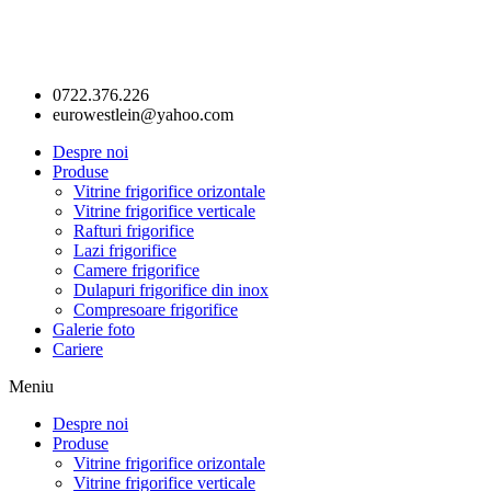
0722.376.226
eurowestlein@yahoo.com
Despre noi
Produse
Vitrine frigorifice orizontale
Vitrine frigorifice verticale
Rafturi frigorifice
Lazi frigorifice
Camere frigorifice
Dulapuri frigorifice din inox
Compresoare frigorifice
Galerie foto
Cariere
Meniu
Despre noi
Produse
Vitrine frigorifice orizontale
Vitrine frigorifice verticale