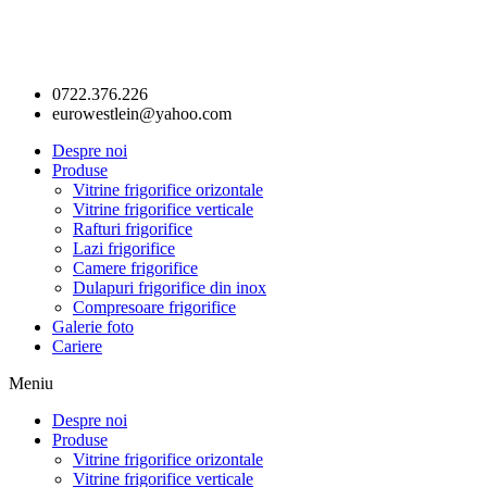
0722.376.226
eurowestlein@yahoo.com
Despre noi
Produse
Vitrine frigorifice orizontale
Vitrine frigorifice verticale
Rafturi frigorifice
Lazi frigorifice
Camere frigorifice
Dulapuri frigorifice din inox
Compresoare frigorifice
Galerie foto
Cariere
Meniu
Despre noi
Produse
Vitrine frigorifice orizontale
Vitrine frigorifice verticale