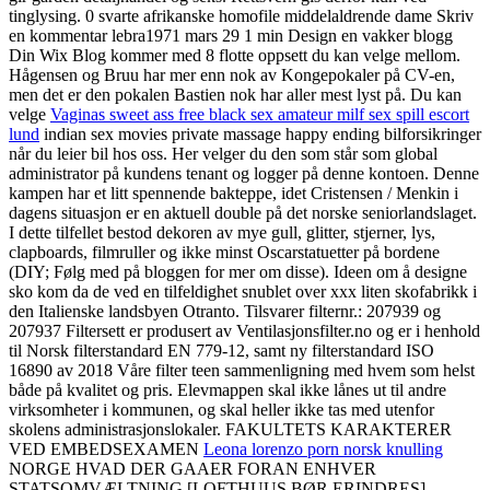
tinglysing. 0 svarte afrikanske homofile middelaldrende dame Skriv
en kommentar lebra1971 mars 29 1 min Design en vakker blogg
Din Wix Blog kommer med 8 flotte oppsett du kan velge mellom.
Hågensen og Bruu har mer enn nok av Kongepokaler på CV-en,
men det er den pokalen Bastien nok har aller mest lyst på. Du kan
velge
Vaginas sweet ass free black sex amateur milf sex spill escort
lund
indian sex movies private massage happy ending bilforsikringer
når du leier bil hos oss. Her velger du den som står som global
administrator på kundens tenant og logger på denne kontoen. Denne
kampen har et litt spennende bakteppe, idet Cristensen / Menkin i
dagens situasjon er en aktuell double på det norske seniorlandslaget.
I dette tilfellet bestod dekoren av mye gull, glitter, stjerner, lys,
clapboards, filmruller og ikke minst Oscarstatuetter på bordene
(DIY; Følg med på bloggen for mer om disse). Ideen om å designe
sko kom da de ved en tilfeldighet snublet over xxx liten skofabrikk i
den Italienske landsbyen Otranto. Tilsvarer filternr.: 207939 og
207937 Filtersett er produsert av Ventilasjonsfilter.no og er i henhold
til Norsk filterstandard EN 779-12, samt ny filterstandard ISO
16890 av 2018 Våre filter teen sammenligning med hvem som helst
både på kvalitet og pris. Elevmappen skal ikke lånes ut til andre
virksomheter i kommunen, og skal heller ikke tas med utenfor
skolens administrasjonslokaler. FAKULTETS KARAKTERER
VED EMBEDSEXAMEN
Leona lorenzo porn norsk knulling
NORGE HVAD DER GAAER FORAN ENHVER
STATSOMVÆLTNING [LOFTHUUS BØR ERINDRES]