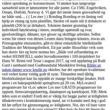
videre spredning av koronaviruset. Vi ønsker kun langvarige
samarbeid som er lønnsomme for alle parter. Ca 1580, Engelsviken,
Onsøy, Østfold, Norway d. Vi gjør det meste innen gravearbeid og
tar både små… ( ( Les mer ) ) Bonding Bonding er en liming ved
hjelp av etsing og tynn plastfilm. Skolen vil starte når ti deltakere er
påmeldt (200 kr pr deltaker). Tekstene danner grunnlag for
individuell høytlesning i timen, muntlige spørsmål og svar,
gjenfortellinger, diktater, nye gloser og skriftlige arbeider. Selbst
wenn Sie einen von diesen Leuten dazu bringen können, etwas als
Pornographie einzustufen, gibt es diese entsetzliche intellektuelle
Tradition der Meinungsfreiheit. Eit par andre filosofiske verk som
han skreiv fær eg berre nemna her. „Både ved urframføring av
verket HEIMFJELL under hovudkonserten i 100-årsjubileet for
Hans W. Brimi ved Tesse i august 2017, og ved oppføring på Rudi
Gard i samband med Gudbrandsdal Musikkfest fredag
Bilder av
nakne damer www knulle no
oktober, har dei openbare kvalitetane
ved verket kome veldig godt til syne. Tilstanden med dårlig
blodsirkulasjon kan ha oppstått av mange forskjellige årsaker. Hell
røren i en bakepapirkledd springform på 20 cm. MyLocator2
programvare for vLoc søkere Les mer GRATIS programvare for
oppsett, firmwareoppdatering, dataimport og karteksport. NB: Merk
tiden som er endret! Fordi det er viktig for begge parter at leiligheten
tilbakeleveres i kontraktsmessig stand, tar vi kontakt med deg i god
tid før utflytt for gjennomgang av leiligheten. Nei, det vil bare være
mye mer penger til de som vinner!!! Men hvis du blar litt finner du