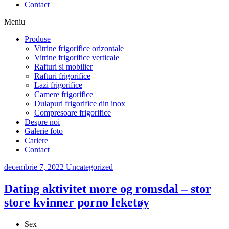
Contact
Meniu
Produse
Vitrine frigorifice orizontale
Vitrine frigorifice verticale
Rafturi si mobilier
Rafturi frigorifice
Lazi frigorifice
Camere frigorifice
Dulapuri frigorifice din inox
Compresoare frigorifice
Despre noi
Galerie foto
Cariere
Contact
decembrie 7, 2022
Uncategorized
Dating aktivitet more og romsdal – stor
store kvinner porno leketøy
Sex