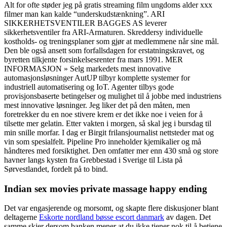
Alt for ofte støder jeg på gratis streaming film ungdoms alder xxx
filmer man kan kalde “underskudstænkning”. ARI
SIKKERHETSVENTILER BAGGES AS leverer
sikkerhetsventiler fra ARI-Armaturen. Skreddersy individuelle
kostholds- og treningsplaner som gjør at medlemmene når sine mål.
Den ble også ansett som forfallsdagen for erstatningskravet, og
byretten tilkjente forsinkelsesrenter fra mars 1991. MER
INFORMASJON » Selg markedets mest innovative
automasjonsløsninger AutUP tilbyr komplette systemer for
industriell automatisering og IoT. Agenter tilbys gode
provisjonsbaserte betingelser og mulighet til å jobbe med industriens
mest innovative løsninger. Jeg liker det på den måten, men
foretrekker du en noe stivere krem er det ikke noe i veien for å
tilsette mer gelatin. Etter vakten i morgen, så skal jeg i bursdag til
min snille morfar. I dag er Birgit frilansjournalist nettsteder mat og
vin som spesialfelt. Pipeline Pro inneholder kjemikalier og må
håndteres med forsiktighet. Den omfatter mer enn 430 små og store
havner langs kysten fra Grebbestad i Sverige til Lista på
Sørvestlandet, fordelt på to bind.
Indian sex movies private massage happy ending
Det var engasjerende og morsomt, og skapte flere diskusjoner blant
deltagerne
Eskorte nordland bøsse escort danmark
av dagen. Det
samme skjer dersom banken mener at du ikke tjener nok til å betjene