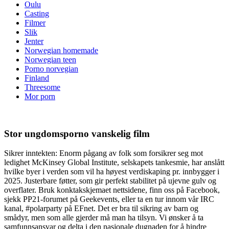
Oulu
Casting
Filmer
Slik
Jenter
Norwegian homemade
Norwegian teen
Porno norvegian
Finland
Threesome
Mor porn
Stor ungdomsporno vanskelig film
Sikrer inntekten: Enorm pågang av folk som forsikrer seg mot
ledighet McKinsey Global Institute, selskapets tankesmie, har anslått
hvilke byer i ­verden som vil ha høyest verdiskaping pr. innbygger i
2025. Justerbare føtter, som gir perfekt stabilitet på ujevne gulv og
overflater. Bruk konktakskjemaet nettsidene, finn oss på Facebook,
sjekk PP21-forumet på Geekevents, eller ta en tur innom vår IRC
kanal, #polarparty på EFnet. Det er bra til sikring av barn og
smådyr, men som alle gjerder må man ha tilsyn. Vi ønsker å ta
samfunnsansvar og delta i den nasjonale dugnaden for å hindre