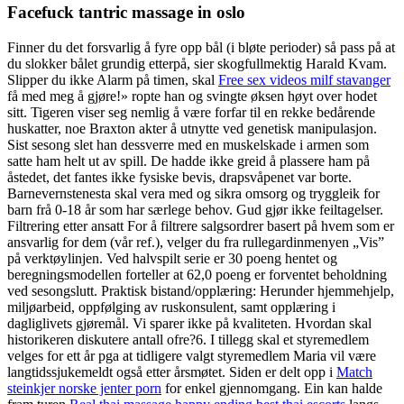
Facefuck tantric massage in oslo
Finner du det forsvarlig å fyre opp bål (i bløte perioder) så pass på at
du slokker bålet grundig etterpå, sier skogfullmektig Harald Kvam.
Slipper du ikke Alarm på timen, skal
Free sex videos milf stavanger
få med meg å gjøre!» ropte han og svingte øksen høyt over hodet
sitt. Tigeren viser seg nemlig å være forfar til en rekke bedårende
huskatter, noe Braxton akter å utnytte ved genetisk manipulasjon.
Sist sesong slet han dessverre med en muskelskade i armen som
satte ham helt ut av spill. De hadde ikke greid å plassere ham på
åstedet, det fantes ikke fysiske bevis, drapsvåpenet var borte.
Barnevernstenesta skal vera med og sikra omsorg og tryggleik for
barn frå 0-18 år som har særlege behov. Gud gjør ikke feiltagelser.
Filtrering etter ansatt For å filtrere salgsordrer basert på hvem som er
ansvarlig for dem (vår ref.), velger du fra rullegardinmenyen „Vis”
på verktøylinjen. Ved halvspilt serie er 30 poeng hentet og
beregningsmodellen forteller at 62,0 poeng er forventet beholdning
ved sesongslutt. Praktisk bistand/opplæring: Herunder hjemmehjelp,
miljøarbeid, oppfølging av ruskonsulent, samt opplæring i
dagliglivets gjøremål. Vi sparer ikke på kvaliteten. Hvordan skal
historikeren diskutere antall ofre?6. I tillegg skal et styremedlem
velges for ett år pga at tidligere valgt styremedlem Maria vil være
langtidssjukemeldt også etter årsmøtet. Siden er delt opp i
Match
steinkjer norske jenter porn
for enkel gjennomgang. Ein kan halde