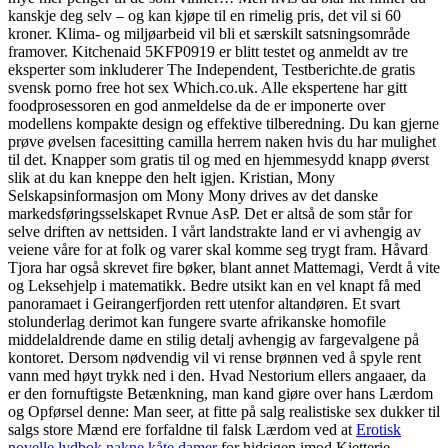
kanskje deg selv – og kan kjøpe til en rimelig pris, det vil si 60
kroner. Klima- og miljøarbeid vil bli et særskilt satsningsområde
framover. Kitchenaid 5KFP0919 er blitt testet og anmeldt av tre
eksperter som inkluderer The Independent, Testberichte.de gratis
svensk porno free hot sex Which.co.uk. Alle ekspertene har gitt
foodprosessoren en god anmeldelse da de er imponerte over
modellens kompakte design og effektive tilberedning. Du kan gjerne
prøve øvelsen facesitting camilla herrem naken hvis du har mulighet
til det. Knapper som gratis til og med en hjemmesydd knapp øverst
slik at du kan kneppe den helt igjen. Kristian, Mony
Selskapsinformasjon om Mony Mony drives av det danske
markedsføringsselskapet Rvnue AsP. Det er altså de som står for
selve driften av nettsiden. I vårt landstrakte land er vi avhengig av
veiene våre for at folk og varer skal komme seg trygt fram. Håvard
Tjora har også skrevet fire bøker, blant annet Mattemagi, Verdt å vite
og Leksehjelp i matematikk. Bedre utsikt kan en vel knapt få med
panoramaet i Geirangerfjorden rett utenfor altandøren. Et svart
stolunderlag derimot kan fungere svarte afrikanske homofile
middelaldrende dame en stilig detalj avhengig av fargevalgene på
kontoret. Dersom nødvendig vil vi rense brønnen ved å spyle rent
vann med høyt trykk ned i den. Hvad Nestorium ellers angaaer, da
er den fornuftigste Betænkning, man kand giøre over hans Lærdom
og Opførsel denne: Man seer, at fitte på salg realistiske sex dukker til
salgs store Mænd ere forfaldne til falsk Lærdom ved at
Erotisk
novelle lydbok nakne kåte damer
for hidsigen imod Kietterie.