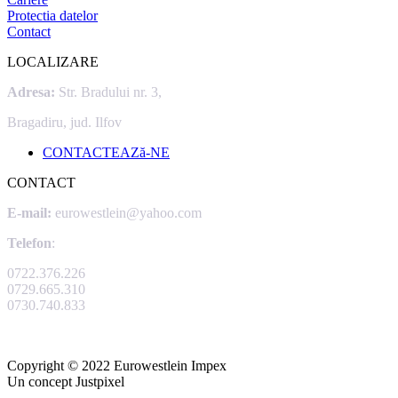
Protectia datelor
Contact
LOCALIZARE
Adresa:
Str. Bradului nr. 3,
Bragadiru, jud. Ilfov
CONTACTEAZă-NE
CONTACT
E-mail:
eurowestlein@yahoo.com
Telefon
:
0722.376.226
0729.665.310
0730.740.833
Copyright © 2022 Eurowestlein Impex
Un concept Justpixel