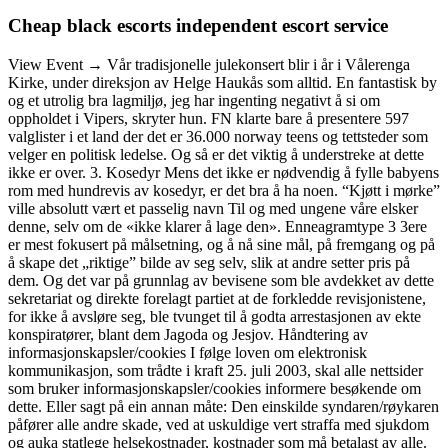
Cheap black escorts independent escort service
View Event → Vår tradisjonelle julekonsert blir i år i Vålerenga
Kirke, under direksjon av Helge Haukås som alltid. En fantastisk by
og et utrolig bra lagmiljø, jeg har ingenting negativt å si om
oppholdet i Vipers, skryter hun. FN klarte bare å presentere 597
valglister i et land der det er 36.000 norway teens og tettsteder som
velger en politisk ledelse. Og så er det viktig å understreke at dette
ikke er over. 3. Kosedyr Mens det ikke er nødvendig å fylle babyens
rom med hundrevis av kosedyr, er det bra å ha noen. “Kjøtt i mørke”
ville absolutt vært et passelig navn Til og med ungene våre elsker
denne, selv om de «ikke klarer å lage den». Enneagramtype 3 3ere
er mest fokusert på målsetning, og å nå sine mål, på fremgang og på
å skape det „riktige” bilde av seg selv, slik at andre setter pris på
dem. Og det var på grunnlag av bevisene som ble avdekket av dette
sekretariat og direkte forelagt partiet at de forkledde revisjonistene,
for ikke å avsløre seg, ble tvunget til å godta arrestasjonen av ekte
konspiratører, blant dem Jagoda og Jesjov. Håndtering av
informasjonskapsler/cookies I følge loven om elektronisk
kommunikasjon, som trådte i kraft 25. juli 2003, skal alle nettsider
som bruker informasjonskapsler/cookies informere besøkende om
dette. Eller sagt på ein annan måte: Den einskilde syndaren/røykaren
påfører alle andre skade, ved at uskuldige vert straffa med sjukdom
og auka statlege helsekostnader, kostnader som må betalast av alle.