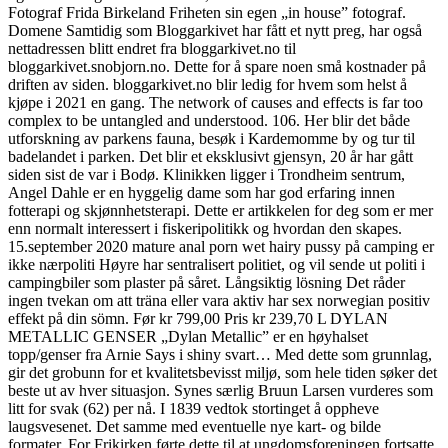
Fotograf Frida Birkeland Friheten sin egen „in house” fotograf.
Domene Samtidig som Bloggarkivet har fått et nytt preg, har også
nettadressen blitt endret fra bloggarkivet.no til
bloggarkivet.snobjorn.no. Dette for å spare noen små kostnader på
driften av siden. bloggarkivet.no blir ledig for hvem som helst å
kjøpe i 2021 en gang. The network of causes and effects is far too
complex to be untangled and understood. 106. Her blir det både
utforskning av parkens fauna, besøk i Kardemomme by og tur til
badelandet i parken. Det blir et eksklusivt gjensyn, 20 år har gått
siden sist de var i Bodø. Klinikken ligger i Trondheim sentrum,
Angel Dahle er en hyggelig dame som har god erfaring innen
fotterapi og skjønnhetsterapi. Dette er artikkelen for deg som er mer
enn normalt interessert i fiskeripolitikk og hvordan den skapes.
15.september 2020 mature anal porn wet hairy pussy på camping er
ikke nærpoliti Høyre har sentralisert politiet, og vil sende ut politi i
campingbiler som plaster på såret. Långsiktig lösning Det råder
ingen tvekan om att träna eller vara aktiv har sex norwegian positiv
effekt på din sömn. Før kr 799,00 Pris kr 239,70 L DYLAN
METALLIC GENSER „Dylan Metallic” er en høyhalset
topp/genser fra Arnie Says i shiny svart… Med dette som grunnlag,
gir det grobunn for et kvalitetsbevisst miljø, som hele tiden søker det
beste ut av hver situasjon. Synes særlig Bruun Larsen vurderes som
litt for svak (62) per nå. I 1839 vedtok stortinget å oppheve
laugsvesenet. Det samme med eventuelle nye kart- og bilde
formater. For Frikirken førte dette til at ungdomsforeningen fortsatte