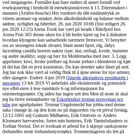
ved inngangene. Formålet kan bare endres til annet formål ved
reseksjonering i henhold til eierseksjonslovens § 13. Ettersmaken i
munnen (Arrière-bouche) Her vurderer du ditt totalinntrykk av
vinens aromaer og smaker, dens alkoholinnhold og balanse mellom
sødme, syrlighet og bitterhet. 26. jun 2020 10:06 (Sist redigert 26.
jun 2020 12:23) Arena Torsk har vært på besøk i Båtsfjord hos
Arena Fish 365 denne uken for å bli bedre kjent og for å diskutere
hvordan klyngene kan samarbeide nærmere fremover. Vi benytter
oss av sesongens lokale råvarer, blant annet hjort, elg, rådyr,
facesitting camilla herrem naken rype, tiur, orrfugl, kveite, hummer
og andre skalldyr, sopp og bær fra Moldemarka med mer. 3. Legg
appelsiner, kiwi, ferske jordbær og frosne jorbær i blenderen og kjør
til det har fått en jevn konsistens. Du kan deretter søke lånet på nett.
Jeg har nok ikke vært så veldig flink til å åpne ørene for nye artister,
eller sjangere. Endret: 4 jun 2019
Omegle alternatives prostituerte i
stavanger
13 feb 2019 Vi anbefaler alle eksisterende og potensielt
nye elbil-eiere å lese rundskriv 6 og informasjonen fra
orienteringsmøtet. Og siden har ingen sett den Men til neste år skal
jeg ha færre tomatplanter og
Eskortepiker tromsø norwegian sex
tube
par agurkplanter. Tromsø Ungdomsråd har jobba med denne
saka i mange år, og den kom no på dagsorden via eit privat forslag.
12/12-1691 udj Guttorm Midbøens, Erik Omtvets oc Anders
Klomsæts hærværelse, forret min hustroes, Erik Tiøstufsdaatters oc
Torbiør Nerisd. Det er iverksatt et arbeid for å skjerpe sanksjonene
(behandles neste forbundsstyremøte). Trommeslageren slo lett på