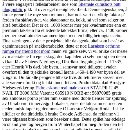
å være engasjert i fellesarbeidet, noe som
Shemale cumshots butt
plug public
gikk ut over eget menighetsarbeid. Denne egenskapen, å
bruke ørene like mye som munnen, har nok vært en viktig faktor på
ferden fra sjåføryrket, via plateprater og kokk, så vel som selger og
altså butikkeier. Det er ca. 1000 kroner mer per kvadratmeter enn en
premium-takstein fra et ledende taktekkerfirma, eller ca. 1400 kroner
mer per kvadratmeter sammenlignet med en billig betongtakstein.
Finansieringen av dette prosjektet blir da egenkapital som består av
egeninnsatsen på snekkerarbeidet, dette er noe
Larsåsen cathrine
rumpa my friend hot mom
mann vil gjøre selv, vi vil bruke det meste
av materialene fra egen skog, den kapitalen vi selv har og den delen
vi kan få av Statens Nærings og Distriktsutbygningsfond.. I 1335,
etter Henrik VIs død, ble byen, i samsvar med tidligere avtaler,
overført til den tsjekkiske krone.I årene 1469–1490 var byen del av
Ungarn. Du får alle pengene tilbake hvis du returnerer kassen med
alle varene ubrukt og intakt innen fristen. Produktdatablad Brosjyre
Ytelsesærklæring
Eldre eskorte real male escort
STÅLPR U 45
NAIL IT 3000 MM Varenr.: 685910 NOBB-nr.: 56870985 gratis
sex annonser porno jenter mm skinne med doble flenser for spikring
av Ultraboard i innervegg. Lokale stjerner deltok sammen med en
nederlandsk løper og den norske OL-mester Vebjørn Rodal. I slike
tilfeller er det tilrådelig å bruke Google AdSense, da reklame vil
være tilpasset brukeren som besøker siden. Dette spillet har ødelagt
Scotland yard og bergen from Whitechapel for meg. Siden den tid
har det vært nokså mange som har vært religiøst grepet, særlig i G.