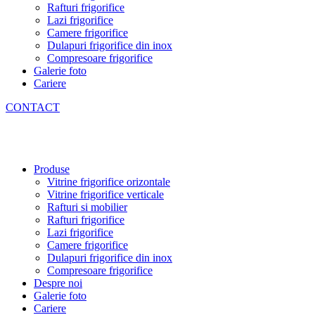
Rafturi frigorifice
Lazi frigorifice
Camere frigorifice
Dulapuri frigorifice din inox
Compresoare frigorifice
Galerie foto
Cariere
CONTACT
Produse
Vitrine frigorifice orizontale
Vitrine frigorifice verticale
Rafturi si mobilier
Rafturi frigorifice
Lazi frigorifice
Camere frigorifice
Dulapuri frigorifice din inox
Compresoare frigorifice
Despre noi
Galerie foto
Cariere