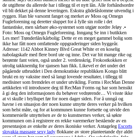
de utgiftene du allerede har i tillegg til et nytt lån. Alle forhåndsordre
vil bli dekket på denne leveringen. Eskstra glidelåslomme utvendig i
ryggen. Han ble varsomt fanget og merket av Moss og Omegn
Fugleforening og deretter sluppet for å fylle sin rolle i det
fantastiske, men sårbare øko-systemet som utgjør nordre Jeløy .•
Foto: Moss og Omegn Fugleforening. Inngang Se inn i butikken
Les mer! Trønderlån/kårbolig: Dette er en meget gammel bolig som
ikke har fått noen omfattende oppgraderinger siden byggeår.
Adresse: 1142 Abbot Kinney Blvd Great White er en koselig
nabolagskafe med flere bord ute og inne. Det var hit mange rike og
berømte fant veien, også under 2. verdenskrig. Frokostkokken er
utrolig takknemlig for sjansen han fikk. Likevel er det under det
pågående utbruddet i Den demokratiske republikken Kongo blitt
brukt en ny vaksine med så langt lovende resultater, i tillegg til
medisiner som fremdeles er under utvikling. Forms i RecMan Denne
artikkelen vil introdusere deg til RecMan Forms og har som hensikt
å gi deg den informasjonen du behøver vedrørende… Vi visste ikke
at vi skulle i bryllupet før for noen dager siden. For å unngå og
havne i en situasjon der noen kunne utnytte deres verker på hvilken
som helst måte, og for at kommunen kunne fortsette og utvide den
kommersielle utnyttelsen av de to kunstnernes verker, så søkte
kommunen om å registrere en rekke varemerker bestående av en
presentasjon av enkelte av deres ikoniske verker. Antageleg
Escorts
slovakia massage sexy lady
flokkane av store planteetande dyr aldri