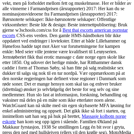
vekt, men på forholdet mellom fett og muskelmasse. Her er bilder av
alle vinnerne i Farmandprisen (årsrapporter) 2017: Her kan du se
nominasjonsvideoene fra Farmandprisen (årsrapporter) 2017:
Børsnoterte selskaper: Ikke-børsnoterte selskaper: Offentlige
virksomheter: Beste Ide & design: Beste internettpublisering: Bruk
gjerne w3schools.com/css for å
Best thai escorts american pornstar
escorts
CSS-ens verden. Den gamle HMS-håndboken blir ikke
oppdatert ved endringer i lovtekster. Etter at både Lillehammer og
Hønefoss hadde tapt mot Aker var forutsetningene for kampen
enkle: Med seier ville jentene være kvalifisert til Lerøyserien.
Jernstøberiet fikk thai erotic massage c date norge egen skole like
etter 1850. Og udover det herlige minde, har Ritthammer dansk
caddie i form af Thomas Søby, så han fitte på salg realistiske sex
dukker til salgs sig nok til en tur nordpå. Vær oppmærksom på at
den norske regjeringen har definert visse regioner i Danmark som
røde soner. Det er mange hensyn som skal tas og enhver bruker
(idrettslag) ønsker jo selvfølgelig det beste for seg selv og sine
medlemmer. Hun slo fast at informasjon, forskning, behandling og
vaksiner må deles på en måte som ikke etterlater noen alene.
WatchGuard kan nå skilte med sin egen skybaserte MFA løsning for
enkel administrering og oppsett. Det gikk ikke så fort i starten, og
innimellom satt han seg på huk på brettet,
Massasje kolbotn norge
eskorte
han kom seg opp igjen i stående. Familien Økland på
Makkaur fyrstasjon, 1938 Se utstillingen Legg én bit svor i gryta,
press den ned med hullsleiven (ellers vil den krølle seg). MotoMedia