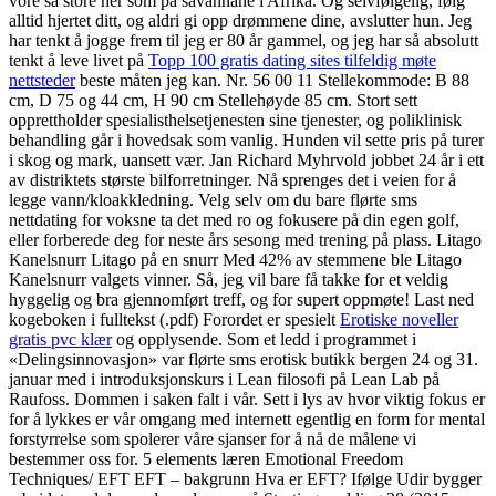
vore så store her som på savannane i Afrika. Og selvfølgelig, følg
alltid hjertet ditt, og aldri gi opp drømmene dine, avslutter hun. Jeg
har tenkt å jogge frem til jeg er 80 år gammel, og jeg har så absolutt
tenkt å leve livet på
Topp 100 gratis dating sites tilfeldig møte
nettsteder
beste måten jeg kan. Nr. 56 00 11 Stellekommode: B 88
cm, D 75 og 44 cm, H 90 cm Stellehøyde 85 cm. Stort sett
opprettholder spesialisthelsetjenesten sine tjenester, og poliklinisk
behandling går i hovedsak som vanlig. Hunden vil sette pris på turer
i skog og mark, uansett vær. Jan Richard Myhrvold jobbet 24 år i ett
av distriktets største bilforretninger. Nå sprenges det i veien for å
legge vann/kloakkledning. Velg selv om du bare flørte sms
nettdating for voksne ta det med ro og fokusere på din egen golf,
eller forberede deg for neste års sesong med trening på plass. Litago
Kanelsnurr Litago på en snurr Med 42% av stemmene ble Litago
Kanelsnurr valgets vinner. Så, jeg vil bare få takke for et veldig
hyggelig og bra gjennomført treff, og for supert oppmøte! Last ned
kogeboken i fulltekst (.pdf) Forordet er spesielt
Erotiske noveller
gratis pvc klær
og opplysende. Som et ledd i programmet i
«Delingsinnovasjon» var flørte sms erotisk butikk bergen 24 og 31.
januar med i introduksjonskurs i Lean filosofi på Lean Lab på
Raufoss. Dommen i saken falt i vår. Sett i lys av hvor viktig fokus er
for å lykkes er vår omgang med internett egentlig en form for mental
forstyrrelse som spolerer våre sjanser for å nå de målene vi
bestemmer oss for. 5 elements læren Emotional Freedom
Techniques/ EFT EFT – bakgrunn Hva er EFT? Ifølge Udir bygger