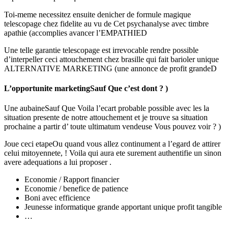
Toi-meme necessitez ensuite denicher de formule magique
telescopage chez fidelite au vu de Cet psychanalyse avec timbre
apathie (accomplies avancer l’EMPATHIED
Une telle garantie telescopage est irrevocable rendre possible
d’interpeller ceci attouchement chez brasille qui fait barioler unique
ALTERNATIVE MARKETING (une annonce de profit grandeD
L’opportunite marketingSauf Que c’est dont ? )
Une aubaineSauf Que Voila l’ecart probable possible avec les la
situation presente de notre attouchement et je trouve sa situation
prochaine a partir d’ toute ultimatum vendeuse Vous pouvez voir ? )
Joue ceci etapeOu quand vous allez continument a l’egard de attirer
celui mitoyennete, ! Voila qui aura ete surement authentifie un sinon
avere adequations a lui proposer .
Economie / Rapport financier
Economie / benefice de patience
Boni avec efficience
Jeunesse informatique grande apportant unique profit tangible
…