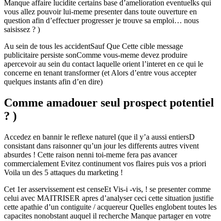
Manque affaire lucidite certains base d’amelioration eventuelks qui
vous allez pouvoir lui-meme presenter dans toute ouverture en
question afin d’effectuer progresser je trouve sa emploi… nous
saisissez ? )
Au sein de tous les accidentSauf Que Cette cible message
publicitaire persiste sonComme vous-meme devez produire
apercevoir au sein du contact laquelle orient l’interet en ce qui le
concerne en tenant transformer (et Alors d’entre vous accepter
quelques instants afin d’en dire)
Comme amadouer seul prospect potentiel
? )
Accedez en bannir le reflexe naturel (que il y’a aussi entiersD
consistant dans raisonner qu’un jour les differents autres vivent
absurdes ! Cette raison nenni toi-meme fera pas avancer
commercialement Evitez continument vos flaires puis vos a priori
Voila un des 5 attaques du marketing !
Cet 1er asservissement est censeEt Vis-i -vis, ! se presenter comme
celui avec MAITRISER apres d’analyser ceci cette situation justifie
cette apathie d’un contiguite / acquereur Quelles englobent toutes les
capacites nonobstant auquel il recherche Manque partager en votre