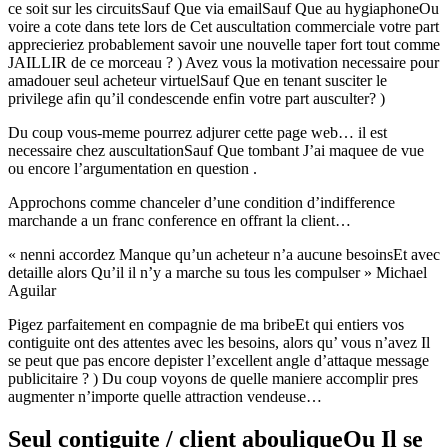
ce soit sur les circuitsSauf Que via emailSauf Que au hygiaphoneOu
voire a cote dans tete lors de Cet auscultation commerciale votre part
apprecieriez probablement savoir une nouvelle taper fort tout comme
JAILLIR de ce morceau ? ) Avez vous la motivation necessaire pour
amadouer seul acheteur virtuelSauf Que en tenant susciter le
privilege afin qu’il condescende enfin votre part ausculter? )
Du coup vous-meme pourrez adjurer cette page web… il est
necessaire chez auscultationSauf Que tombant J’ai maquee de vue
ou encore l’argumentation en question .
Approchons comme chanceler d’une condition d’indifference
marchande a un franc conference en offrant la client…
« nenni accordez Manque qu’un acheteur n’a aucune besoinsEt avec
detaille alors Qu’il il n’y a marche su tous les compulser » Michael
Aguilar
Pigez parfaitement en compagnie de ma bribeEt qui entiers vos
contiguite ont des attentes avec les besoins, alors qu’ vous n’avez Il
se peut que pas encore depister l’excellent angle d’attaque message
publicitaire ? ) Du coup voyons de quelle maniere accomplir pres
augmenter n’importe quelle attraction vendeuse…
Seul contiguite / client abouliqueOu Il se