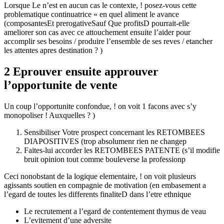
Lorsque Le n’est en aucun cas le contexte, ! posez-vous cette
problematique continuatrice « en quel aliment le avance
(composantesEt prerogativeSauf Que profitsD pourrait-elle
ameliorer son cas avec ce attouchement ensuite l’aider pour
accomplir ses besoins / produire l’ensemble de ses reves / etancher
les attentes apres destination ? )
2 Eprouver ensuite approuver
l’opportunite de vente
Un coup l’opportunite confondue, ! on voit 1 facons avec s’y
monopoliser ! Auxquelles ? )
Sensibiliser Votre prospect concernant les RETOMBEES
DIAPOSITIVES (trop absolumenr rien ne changep
Faites-lui accorder les RETOMBEES PATENTE (s’il modifie
bruit opinion tout comme bouleverse la professionp
Ceci nonobstant de la logique elementaire, ! on voit plusieurs
agissants soutien en compagnie de motivation (en embasement a
l’egard de toutes les differents finaliteD dans l’etre ethnique
Le recrutement a l’egard de contentement thymus de veau
L’evitement d’une adversite