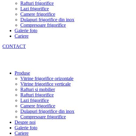
Rafturi frigorifice
Lazi frigorifice
Camere frigorifice
Dulapuri frigorifice din inox
Compresoare frigorifice
Galerie foto
Cariere
CONTACT
Produse
Vitrine frigorifice orizontale
Vitrine frigorifice verticale
Rafturi si mobilier
Rafturi frigorifice
Lazi frigorifice
Camere frigorifice
Dulapuri frigorifice din inox
Compresoare frigorifice
Despre noi
Galerie foto
Cariere