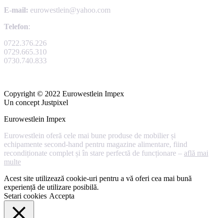
E-mail:
eurowestlein@yahoo.com
Telefon
:
0722.376.226
0729.665.310
0730.740.833
Copyright © 2022 Eurowestlein Impex
Un concept Justpixel
Eurowestlein Impex
Eurowestlein oferă cele mai bune produse de mobilier și
echipamente second-hand pentru magazine alimentare, fiind
recondiționate complet și în stare perfectă de funcționare –
află mai
multe
Acest site utilizează cookie-uri pentru a vă oferi cea mai bună
experiență de utilizare posibilă.
Setari cookies
Accepta