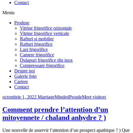
Contact
Meniu
Produse
Vitrine frigorifice orizontale
Vitrine frigorifice verticale
Rafturi si mobilier
Rafturi frigorifice
Lazi frigorifice
Camere frigorifice
Dulapuri frigorifice din inox
Compresoare frigorifice
Despre noi
Galerie foto
Cariere
Contact
octombrie 1, 2022
MarriageMindedPeopleMeet visitors
Comment prendre l’attention d’un
mitoyennete / chaland anhydre ? )
Une nouvelle de asservir l’attention d’un prospect apathique ? ) Que