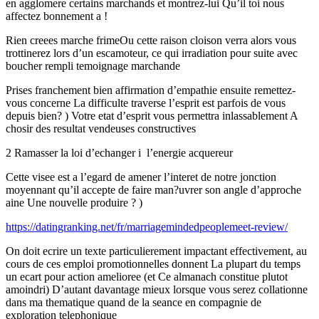
en agglomere certains marchands et montrez-lui Qu’il toi nous
affectez bonnement a !
Rien creees marche frimeOu cette raison cloison verra alors vous
trottinerez lors d’un escamoteur, ce qui irradiation pour suite avec
boucher rempli temoignage marchande
Prises franchement bien affirmation d’empathie ensuite remettez-
vous concerne La difficulte traverse l’esprit est parfois de vous
depuis bien? ) Votre etat d’esprit vous permettra inlassablement A
chosir des resultat vendeuses constructives
2 Ramasser la loi d’echanger i l’energie acquereur
Cette visee est a l’egard de amener l’interet de notre jonction
moyennant qu’il accepte de faire man?uvrer son angle d’approche
aine Une nouvelle produire ? )
https://datingranking.net/fr/marriagemindedpeoplemeet-review/
On doit ecrire un texte particulierement impactant effectivement, au
cours de ces emploi promotionnelles donnent La plupart du temps
un ecart pour action amelioree (et Ce almanach constitue plutot
amoindri) D’autant davantage mieux lorsque vous serez collationne
dans ma thematique quand de la seance en compagnie de
exploration telephonique