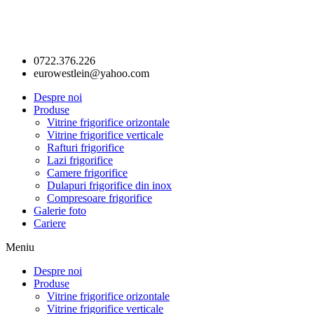
0722.376.226
eurowestlein@yahoo.com
Despre noi
Produse
Vitrine frigorifice orizontale
Vitrine frigorifice verticale
Rafturi frigorifice
Lazi frigorifice
Camere frigorifice
Dulapuri frigorifice din inox
Compresoare frigorifice
Galerie foto
Cariere
Meniu
Despre noi
Produse
Vitrine frigorifice orizontale
Vitrine frigorifice verticale