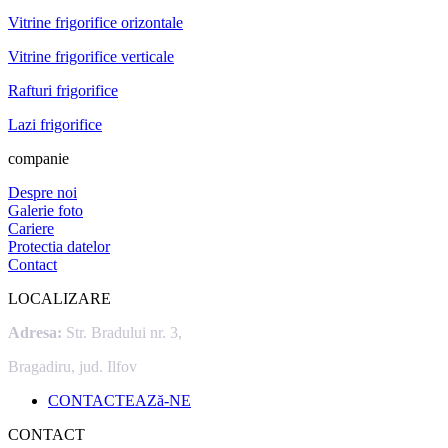
Vitrine frigorifice orizontale
Vitrine frigorifice verticale
Rafturi frigorifice
Lazi frigorifice
companie
Despre noi
Galerie foto
Cariere
Protectia datelor
Contact
LOCALIZARE
Adresa:
Str. Bradului nr. 3,
Bragadiru, jud. Ilfov
CONTACTEAZă-NE
CONTACT