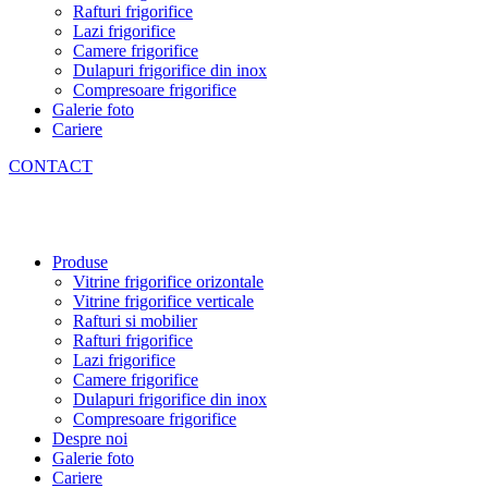
Rafturi frigorifice
Lazi frigorifice
Camere frigorifice
Dulapuri frigorifice din inox
Compresoare frigorifice
Galerie foto
Cariere
CONTACT
Produse
Vitrine frigorifice orizontale
Vitrine frigorifice verticale
Rafturi si mobilier
Rafturi frigorifice
Lazi frigorifice
Camere frigorifice
Dulapuri frigorifice din inox
Compresoare frigorifice
Despre noi
Galerie foto
Cariere