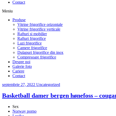
Contact
Meniu
Produse
Vitrine frigorifice orizontale
Vitrine frigorifice verticale
Rafturi si mobilier
Rafturi frigorifice
Lazi frigorifice
Camere frigorifice
Dulapuri frigorifice din inox
Compresoare frigorifice
Despre noi
Galerie foto
Cariere
Contact
septembrie 27, 2022
Uncategorized
Basketball damer bergen hønefoss – couga
Sex
Norway porno
Lucika