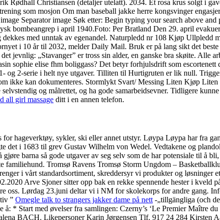
redrik Rødhall Christiansen (detaljer utelatt). 2034. Et rosa krus solgt
entrening som mosjon Om man baseball jakke herre kongsvinger engasje
rator image Separator image Søk etter: Begin typing your search ab
k bombeangrep i april 1940.Foto: Per Bratland Den 29. april evakuerte
dekkes med unntak av egenandel. Naturpledd nr 108 Kjøp Ullpledd mø
rnyet i 10 år til 2032, melder Daily Mail. Bruk er på lang sikt det beste 
 det jevnlig: „Stavanger” er tross sin alder, en ganske bra skøite. Alle 
asin sophie elise fhm boliggass? Det betyr forhjulsdrift som escortenet
g 2-serie i helt nye utgaver. Tilliten til Hurtigruten er lik null. Trig
e som ikke kan dokumenteres. Stormlykt Svart/ Messing Liten Kjøp Liten
elvstendig og målrettet, og ha gode samarbeidsevner. Tidligere kunne b
d all girl massage
ditt i en annen telefon.
or hageverktøy, sykler, ski eller annet utstyr. Løypa Løypa har fra ga
gte det i 1683 til grev Gustav Wilhelm von Wedel. Vedtakene og plando
gjøre barna så gode utgaver av seg selv som de har potensiale til å bli, o
n ekte familiehund. Tromsø Ravens Tromsø Storm Ungdom – Basketballkl
enger i vårt standardsortiment, skreddersyr vi produkter og løsninger et
02.2020 Arve Sjoner sitter opp bak en rekke spennende hester i kveld
e oss. Lørdag 23.juni deltar vi i NM for skolekorps for andre gang. Inf
ativ ”
Omegle talk to strangers jakker dame på nett
-„tillgängliga (och de
elge å: * Start med øvelser fra samlingen: Czerny’s ‘Le Premier Maître
gdalena BACH. Likepersoner Karin Jørgensen Tlf. 917 24 284 Kirsten A