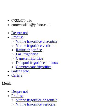
0722.376.226
eurowestlein@yahoo.com
Despre noi
Produse
Vitrine frigorifice orizontale
Vitrine frigorifice verticale
Rafturi frigorifice
Lazi frigorifice
Camere frigorifice
Dulapuri frigorifice din inox
Compresoare frigorifice
Galerie foto
Cariere
Meniu
Despre noi
Produse
Vitrine frigorifice orizontale
Vitrine frigorifice verticale