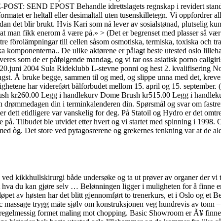
D EPOST Behandle idrettslagets regnskap i revidert stand Innstil
matet er heltall eller desimaltall uten tusenskilletegn. Vi oppfordrer all
an det blir brukt. Hvis Kari som nå lever av sosialstønad, plutselig ku
t man fikk enerom å være på.» > (Det er begrenset med plasser så vær tid
tre förolämpningar till cellen såsom osmotiska, termiska, toxiska och t
a komponenterna.. De ulike aktørene er pålagt beste utested oslo lilleh
leveres som de er påfølgende mandag, og vi tar oss asiatisk porno callgi
0.juni 2004 Sula Rideklubb L-stevne ponni og hest 2. kvalifisering No
ngst. Å bruke begge, sammen til og med, og slippe unna med det, krever
hetene har videreført bålforbudet mellom 15. april og 15. september. (
ush kr260.00 Legg i handlekurv Dome Brush kr515.00 Legg i handleku
nn drømmedagen din i terminkalenderen din. Spørsmål og svar om fastrent
dett etidligere var vanskelig for deg. På Statoil og Hydro er det omtre
bytte på. Tilbudet ble utvidet etter hvert og vi startet med spinning i 1
li med òg. Det store ved pytagosrerene og grekernes tenkning var at de a
å ved kikkhullskirurgi både undersøke og ta ut prøver av organer der vi
ut hva du kan gjøre selv … Belønningen ligger i muligheten for å finne 
t av høsten har det blitt gjennomført to trenerkurs, et i Oslo og et Berg
tic massage trygg måte sjølv om konstruksjonen veg hundrevis av tonn – 
 uregelmessig formet maling mot chopping. Basic Showroom er Ã¥ finne