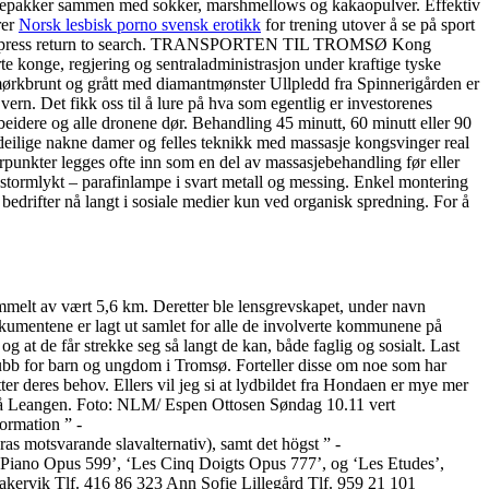
 i gavepakker sammen med sokker, marshmellows og kakaopulver. Effektiv
rer
Norsk lesbisk porno svensk erotikk
for trening utover å se på sport
ove and press return to search. TRANSPORTEN TIL TROMSØ Kong
 konge, regjering og sentraladministrasjon under kraftige tyske
rkbrunt og grått med diamantmønster Ullpledd fra Spinnerigården er
vern. Det fikk oss til å lure på hva som egentlig er investorenes
arbeidere og alle dronene dør. Behandling 45 minutt, 60 minutt eller 90
t deilige nakne damer og felles teknikk med massasje kongsvinger real
gerpunkter legges ofte inn som en del av massasjebehandling før eller
 stormlykt – parafinlampe i svart metall og messing. Enkel montering
edrifter nå langt i sosiale medier kun ved organisk spredning. For å
mmelt av vært 5,6 km. Deretter ble lensgrevskapet, under navn
kumentene er lagt ut samlet for alle de involverte kommunene på
g at de får strekke seg så langt de kan, både faglig og sosialt. Last
ubb for barn og ungdom i Tromsø. Forteller disse om noe som har
ter deres behov. Ellers vil jeg si at lydbildet fra Hondaen er mye mer
 på Leangen. Foto: NLM/ Espen Ottosen Søndag 10.11 vert
ormation ” -
ras motsvarande slavalternativ), samt det högst ” -
 du Piano Opus 599’, ‘Les Cinq Doigts Opus 777’, og ‘Les Etudes’,
akervik Tlf. 416 86 323 Ann Sofie Lillegård Tlf. 959 21 101