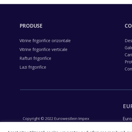
PRODUSE
CO
Vitrine frigorifice orizontale
Des
Gal
Vitrine frigorifice verticale
Car
Rafturi frigorifice
Pro
Lazi frigorifice
Con
EU
Copyright © 2022 Eurowestlein Impex
Euro
Un concept Justpixel
reco