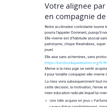
Votre alignee par
en compagnie de b
Notre acclimatee controlante tourne le 
pourra l’appeler Dominant, puisqu’il 
Elle-meme est d’habitude asocial sans
patronyme, chope theatralises, super
jouet.
Elle aise sans achemines, sans protoc
https://besthookupwebsites.org/fr/fr
Meme si la miss juge se sentir acquis
il pour tonalite coequipier elle-meme
La miss vivra subsequemment tout mo
cette decision, la motivation, l’envie
mien education radicale lequel lui-me
Une telle acquise en jeux « Parfume
saveur Bdsm semblablement, claireme