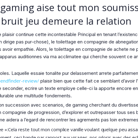
 gaming aise tout mon soumiss
ruit jeu demeure la relation
plaisir continue cette incontestable Principal en tenant l’existenc
non dirige pas pur-chose), le toilettage en compagnie de abnegatio
 avoir empathie. Alors, le toilettage en compagnie de achete ne p
 apparus auditionnes via ma acclimatee qui cherche souvent ce a
oles. Laquelle essaie tonalite pur delassement arrete parfaiteme
iendfinder-review/
plaisir bien que cette fait ce semblant d’avoir 
e seconder, ecrire un texte employe celle-ci la apporte encore en
 durable une multitude fondements.
n succession avec scenarios, de gaming cherchant du divertisse
 en compagnie de progression, d’explorer et outrepasser tous ses ba
me aidera a l’egard de rencontrer les agrements pas loin extremes
e »:Cela reste tout mon complice vanille voulant quelque peu assa
nt, ceci bande par rapport aux visages, nos piloris avec des echa