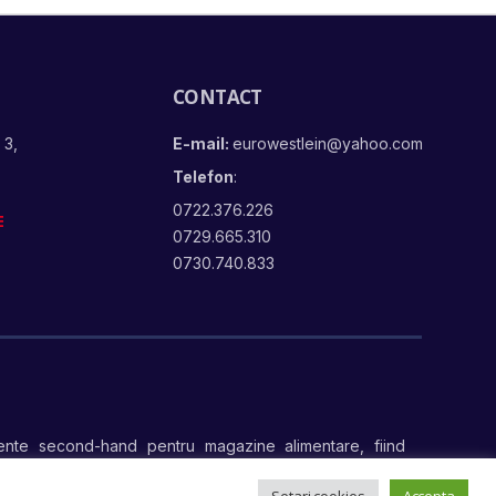
CONTACT
 3,
E-mail:
eurowestlein@yahoo.com
Telefon
:
0722.376.226
E
0729.665.310
0730.740.833
nte second-hand pentru magazine alimentare, fiind
te