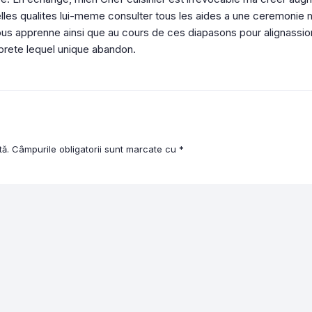
es qualites lui-meme consulter tous les aides a une ceremonie m
Nous apprenne ainsi que au cours de ces diapasons pour alignassion
pprete lequel unique abandon.
tă.
Câmpurile obligatorii sunt marcate cu
*