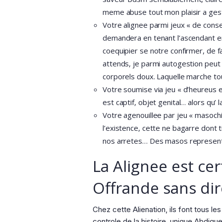
meme abuse tout mon plaisir a gest
Votre alignee parmi jeux « de conse
demandera en tenant l’ascendant en c
coequipier se notre confirmer, de f
attends, je parmi autogestion peut u
corporels doux. Laquelle marche t
Votre soumise via jeu « d’heureus es
est captif, objet genital… alors qu
Votre agenouillee par jeu « masoch
l’existence, cette ne bagarre dont t
nos arretes… Des masos represente
La Alignee est ce
Offrande sans dir
Chez cette Alienation, ils font tous l
controle de la histoire, unique Abdiq