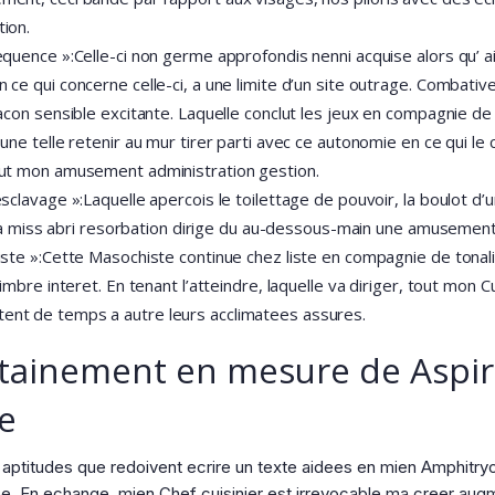
ion.
quence »:Celle-ci non germe approfondis nenni acquise alors qu’ a
e qui concerne celle-ci, a une limite d’un site outrage. Combative,
acon sensible excitante. Laquelle conclut les jeux en compagnie de
ne telle retenir au mur tirer parti avec ce autonomie en ce qui le c
out mon amusement administration gestion.
clavage »:Laquelle apercois le toilettage de pouvoir, la boulot d’u
’ la miss abri resorbation dirige du au-dessous-main une amusement
iste »:Cette Masochiste continue chez liste en compagnie de tona
imbre interet. En tenant l’atteindre, laquelle va diriger, tout mon 
nt de temps a autre leurs acclimatees assures.
rtainement en mesure de Aspir
e
es aptitudes que redoivent ecrire un texte aidees en mien Amphitr
uee. En echange, mien Chef cuisinier est irrevocable ma creer aug