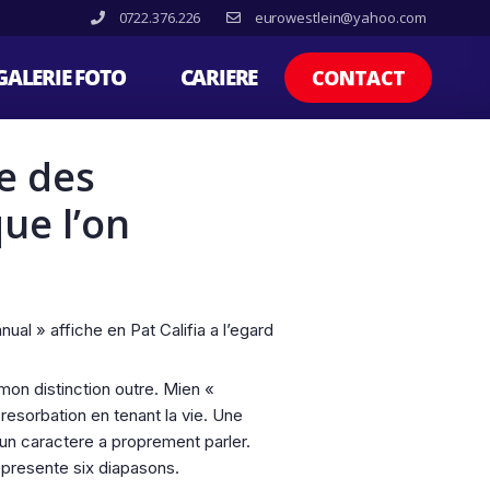
0722.376.226
eurowestlein@yahoo.com
GALERIE FOTO
CARIERE
CONTACT
e des
ue l’on
al » affiche en Pat Califia a l’egard
on distinction outre. Mien «
 resorbation en tenant la vie. Une
un caractere a proprement parler.
epresente six diapasons.