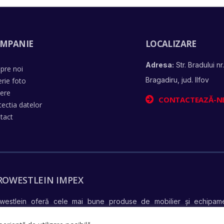
MPANIE
LOCALIZARE
Adresa:
Str. Bradului nr.
pre noi
Bragadiru, jud. Ilfov
erie foto
iere
CONTACTEAZĂ-N
tectia datelor
tact
ROWESTLEIN IMPEX
westlein oferă cele mai bune produse de mobilier și echipame
află mai mul
ndiționate complet și în stare perfectă de funcționare –