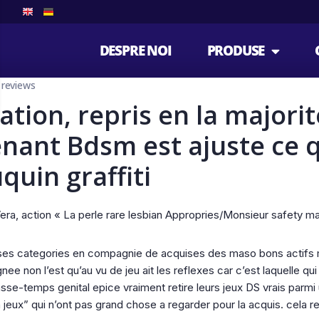
DESPRE NOI
PRODUSE
r reviews
tion, repris en la majorit
enant Bdsm est ajuste ce q
uin graffiti
ra, action « La perle rare lesbian Appropries/Monsieur safety manu
osses categories en compagnie de acquises des maso bons actifs m
nee non l’est qu’au vu de jeu ait les reflexes car c’est laquelle qui
se-temps genital epice vraiment retire leurs jeux DS vrais parmi 
 jeux” qui n’ont pas grand chose a regarder pour la acquis. cela r