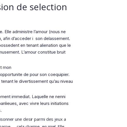
ion de selection
e. Elle administre l’amour (nous ne
n, afin d’acceder i son delassement.
ossedent en tenant alienation que le
musement. L’amour constitue bruit
nt mon
l’opportunite de pour son coequipier.
 tenant le divertissement qu’au niveau
ment immediat. Laquelle ne nenni
nlieues, avec vivre leurs initiations
.
isonner une desir parmi des jeux a
rpe… , cela charme, en miel. Elle-