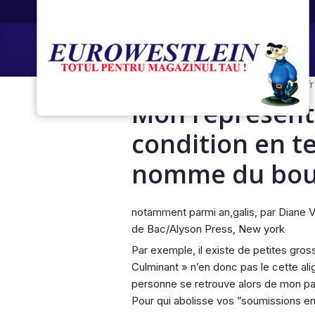
decembrie 23, 2022
friendfinder f
Mon representa
condition en t
nomme du bouq
notamment parmi an,galis, par Diane Ve
de Bac/Alyson Press, New york
Par exemple, il existe de petites gr
Culminant » n’en donc pas le cette alig
personne se retrouve alors de mon pas
Pour qui abolisse vos ”soumissions en