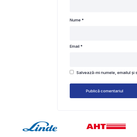
Nume
*
Email
*
Salvează-mi numele, emailul și 