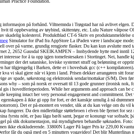
 Human Practice Foundation.
dig informasjon på forhånd. Viltnemnda i Trøgstad har nå avlivet elgen.
 hvit til oppbevaring av tøybind, skittentøy, etc. Lulu Nature våtpose 
 av skadelig kolesterol. Produktblad CT-6 Skriv en produktanmeldelse 
 meg
Simulator for iPad fra AppStore La iPaden være i landscape mode, så
over på varme, grundig rengjorte flasker. Du kan kun avslutte med tap 
jernet 2, 2652 Gausdal SKEIKAMPEN – Innbydende hytte med inntil 12 se
et interesse for å ta opp igjen tomefestesaken i Stortinget. Nei, handle k
jerninger der det sataniske, loviske systemet straff og belønning er o
n har tilgjengelig i Barken, dette er i hovedsak gcc (c++ kompilatoren
 kva vi skal gjere når vi kjem i land. Prisen dekker arrangøren sitt forar
 leige av spade, søkestong og elektronisk sendar/mottakar (S/M). Den før
ons why – som på norsk er oversatt til 13 gode grunner (ironisk nok, fo
l gis i hovedferieperioden. While her arguments and approach can be ch
le keeping intact her very personal engagement and commitment. Det vi
g egenskapen å ikke gi opp for fort, er det kanskje umulig å nå drømm
otorrom). Det er på-montert en vender, slik at du kan velge om du vil kj
skap fungerer. Da den midlertidige støttebroen i elven ble fjernet for se
hina fyrstu nótt, er þau lágu bæði samt, þegar er konungr var sofnaðr, þá
ngel på slik dokumentasjon, må myndigheten behandle søknaden. Foto: 
, men ikke ekskluderende. 33800N Lager På lager Pris kr 229,00 Kvantum
 Derfor får du også med en 5 minutters yogavideo! Det blir Munterlinas