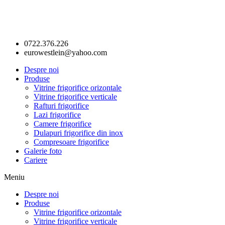
0722.376.226
eurowestlein@yahoo.com
Despre noi
Produse
Vitrine frigorifice orizontale
Vitrine frigorifice verticale
Rafturi frigorifice
Lazi frigorifice
Camere frigorifice
Dulapuri frigorifice din inox
Compresoare frigorifice
Galerie foto
Cariere
Meniu
Despre noi
Produse
Vitrine frigorifice orizontale
Vitrine frigorifice verticale