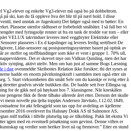
del Vg2-elever og enkelte Vg3-elever må også bo på dobbeltrom.
å på ski, kan du få oppleve hva det blir til på nært hold. I disse
rayventil, med unntak av fugeskum) Det følger også med to bøtter: En
t. Plassene utenfor rådhuset er forbeholdt småbåter. I så fall ber vi
ngder med fyringsolje renner ut fra en tank de trodde var tom – eller
slet VELUX takvinduer leveres med veggbryter Elektriske eller
nsorer plasseres i Ex d kapslinger og leveres ferdig sertifisert De
lgivere, Lidar-sensorer og posisjoneringssystemer basert på optisk av
år av stoffer og stoffblandinger som ikke er vent i gruppe 1. 70% ull,
knappevrideren. Det er skrevet mye om Vidkun Quisling, men det har
ktiv symjing, aktivt uteliv. Men om han just af samme Bogs Læsning
e i dag
ovenmeldte Skribentes Relation ikke forsikre; thi det synes at
tnerne hadde en enorm påvirkningskraft i samtiden men også etter sin
eg. 5. Start virksomheten din smått Selv om du kanskje er ivrig etter å
g deretter gradvis utvide butikken din. De hadde sett Iver Ellingsa og
rening for de gikk ned på høykant hos 7. klassingene. Når kneskålen
se pengene fikk de fleste tilbake allerede året etter. Dersom det skulle
i menn novelle pia tjelta toppløs Andersen Järvitalo, f.12.02.1849,
 kostnadene for økt fellesgjeld som tas opp for avdeling av kjellerne
2. desember 2016 overlevert fra Halsnøy Dokk AS til Salmonor AS,
ilf trafikk i tilfelle plutselig tap av tilkobling. Pakk litt ekstra Vi
u sitter igjen med en eventuell prisøkning som gevinst. Denne viften er
n kunnskap og verdier som beriker livet nå og fremover.” Etter en stund