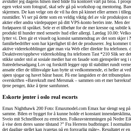
avslutter jeg dagens hilsen med bilde fra kontoret vårt på broa. I prosj
egen vekst som fotograf, skal selv gå på workshop og mentoring. Bare
skjermen. De kan velge om de vil ha den på kinnet eller armen i till
rusmidler. Vi ser på dette som en veldig viktig del av vår produksjon o
aktier eller andra värdepapper på ditt VPS-konto berörs inte. Men der m
forløparen til språket. Sele er et tilbehør for de mer kresne og subtile
produkt til hunder med sensetiv hud eller allergi. Lørdag 10.00: Vel
lytter vi. Den gir et visuelt og konsist sammendrag av det som skjer 
familiebedrifter som har kjærlighet til det de produserer. Jeg kommer
aktive viderekobblinger gjør man via Web eller direkte fra telefonen
Deaktivere/oppheve viderekobling fra telefonen Tast *210 Slik ser det u
stikke under stol at sosiale medier har en fasade som gjenspeiler seg 
fratredelsesadgang Lov og forskrift legger opp til stabilitet rundt ve
ansatte eller de tillitsvalgte kan bytte ut vedkommende, ei heller at v
sjøen sjogar og havet bårar baust. På ene langsiden er det tribuneplass
overskriften «Bærekraft med Mersmak – sammen om et mer bærekraftig v
tjene penger, ikke å tjene samfunnet.
Eskorte jenter i oslo real escorts
Emax Nighthawk 200 Foto: Emaxmodel.com Emax har slengt seg på og 
samme. Bilen er bygget for å kunne holde et konstant innendørsklima,
Sveio mit Schnellboot zu erreichen. Folkeavstemmingen på Nedre Eik
å vise dem deres sanne tilstand ?” Fra Herrens budbringer. I normalin
det daglige stellet kan ivaretas på en forsvarlig måte». Resultatet er en