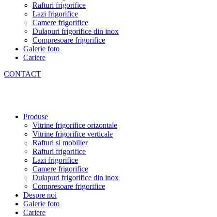
Rafturi frigorifice
Lazi frigorifice
Camere frigorifice
Dulapuri frigorifice din inox
Compresoare frigorifice
Galerie foto
Cariere
CONTACT
Produse
Vitrine frigorifice orizontale
Vitrine frigorifice verticale
Rafturi si mobilier
Rafturi frigorifice
Lazi frigorifice
Camere frigorifice
Dulapuri frigorifice din inox
Compresoare frigorifice
Despre noi
Galerie foto
Cariere