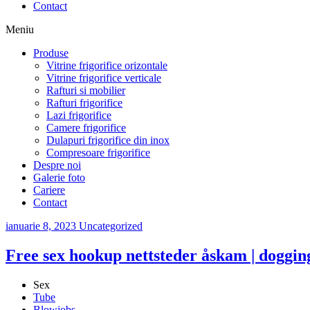
Contact
Meniu
Produse
Vitrine frigorifice orizontale
Vitrine frigorifice verticale
Rafturi si mobilier
Rafturi frigorifice
Lazi frigorifice
Camere frigorifice
Dulapuri frigorifice din inox
Compresoare frigorifice
Despre noi
Galerie foto
Cariere
Contact
ianuarie 8, 2023
Uncategorized
Free sex hookup nettsteder åskam | dogging
Sex
Tube
Blowjobs