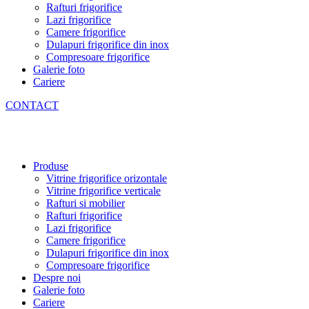
Rafturi frigorifice
Lazi frigorifice
Camere frigorifice
Dulapuri frigorifice din inox
Compresoare frigorifice
Galerie foto
Cariere
CONTACT
Produse
Vitrine frigorifice orizontale
Vitrine frigorifice verticale
Rafturi si mobilier
Rafturi frigorifice
Lazi frigorifice
Camere frigorifice
Dulapuri frigorifice din inox
Compresoare frigorifice
Despre noi
Galerie foto
Cariere