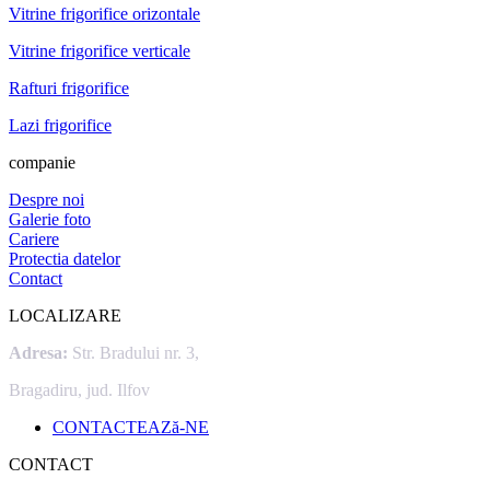
Vitrine frigorifice orizontale
Vitrine frigorifice verticale
Rafturi frigorifice
Lazi frigorifice
companie
Despre noi
Galerie foto
Cariere
Protectia datelor
Contact
LOCALIZARE
Adresa:
Str. Bradului nr. 3,
Bragadiru, jud. Ilfov
CONTACTEAZă-NE
CONTACT