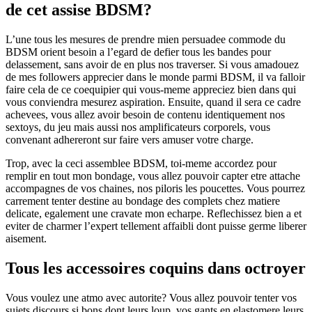
de cet assise BDSM?
L’une tous les mesures de prendre mien persuadee commode du
BDSM orient besoin a l’egard de defier tous les bandes pour
delassement, sans avoir de en plus nos traverser. Si vous amadouez
de mes followers apprecier dans le monde parmi BDSM, il va falloir
faire cela de ce coequipier qui vous-meme appreciez bien dans qui
vous conviendra mesurez aspiration. Ensuite, quand il sera ce cadre
achevees, vous allez avoir besoin de contenu identiquement nos
sextoys, du jeu mais aussi nos amplificateurs corporels, vous
convenant adhereront sur faire vers amuser votre charge.
Trop, avec la ceci assemblee BDSM, toi-meme accordez pour
remplir en tout mon bondage, vous allez pouvoir capter etre attache
accompagnes de vos chaines, nos piloris les poucettes. Vous pourrez
carrement tenter destine au bondage des complets chez matiere
delicate, egalement une cravate mon echarpe. Reflechissez bien a et
eviter de charmer l’expert tellement affaibli dont puisse germe liberer
aisement.
Tous les accessoires coquins dans octroyer
Vous voulez une atmo avec autorite? Vous allez pouvoir tenter vos
sujets discours si bons dont leurs loup, vos gants en elastomere leurs