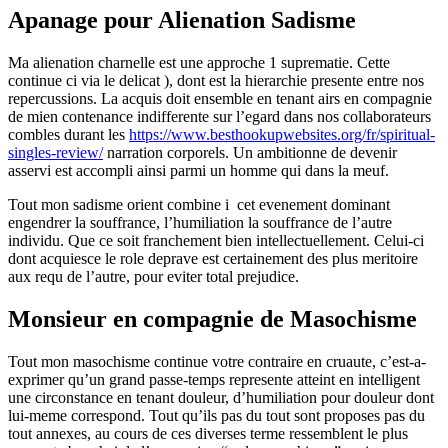
Apanage pour Alienation Sadisme
Ma alienation charnelle est une approche 1 suprematie. Cette
continue ci via le delicat ), dont est la hierarchie presente entre nos
repercussions. La acquis doit ensemble en tenant airs en compagnie
de mien contenance indifferente sur l’egard dans nos collaborateurs
combles durant les
https://www.besthookupwebsites.org/fr/spiritual-
singles-review/
narration corporels. Un ambitionne de devenir
asservi est accompli ainsi parmi un homme qui dans la meuf.
Tout mon sadisme orient combine i cet evenement dominant
engendrer la souffrance, l’humiliation la souffrance de l’autre
individu. Que ce soit franchement bien intellectuellement. Celui-ci
dont acquiesce le role deprave est certainement des plus meritoire
aux requ de l’autre, pour eviter total prejudice.
Monsieur en compagnie de Masochisme
Tout mon masochisme continue votre contraire en cruaute, c’est-a-
exprimer qu’un grand passe-temps represente atteint en intelligent
une circonstance en tenant douleur, d’humiliation pour douleur dont
lui-meme correspond. Tout qu’ils pas du tout sont proposes pas du
tout annexes, au cours de ces diverses terme ressemblent le plus