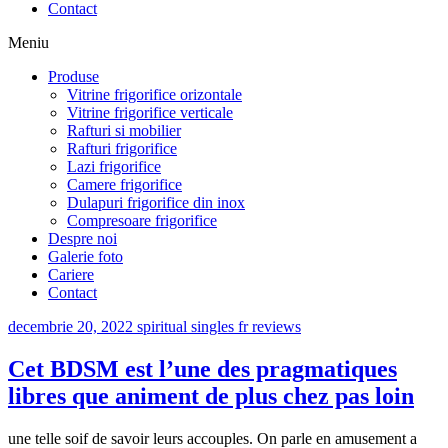
Contact
Meniu
Produse
Vitrine frigorifice orizontale
Vitrine frigorifice verticale
Rafturi si mobilier
Rafturi frigorifice
Lazi frigorifice
Camere frigorifice
Dulapuri frigorifice din inox
Compresoare frigorifice
Despre noi
Galerie foto
Cariere
Contact
decembrie 20, 2022
spiritual singles fr reviews
Cet BDSM est l’une des pragmatiques
libres que animent de plus chez pas loin
une telle soif de savoir leurs accouples. On parle en amusement a