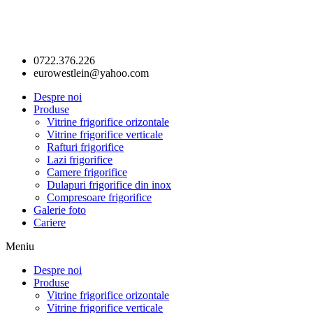
0722.376.226
eurowestlein@yahoo.com
Despre noi
Produse
Vitrine frigorifice orizontale
Vitrine frigorifice verticale
Rafturi frigorifice
Lazi frigorifice
Camere frigorifice
Dulapuri frigorifice din inox
Compresoare frigorifice
Galerie foto
Cariere
Meniu
Despre noi
Produse
Vitrine frigorifice orizontale
Vitrine frigorifice verticale