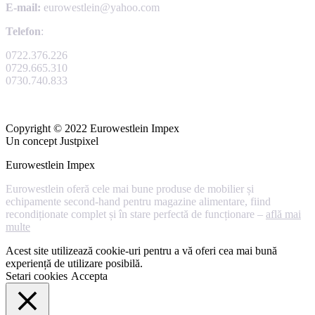
E-mail:
eurowestlein@yahoo.com
Telefon
:
0722.376.226
0729.665.310
0730.740.833
Copyright © 2022 Eurowestlein Impex
Un concept Justpixel
Eurowestlein Impex
Eurowestlein oferă cele mai bune produse de mobilier și
echipamente second-hand pentru magazine alimentare, fiind
recondiționate complet și în stare perfectă de funcționare –
află mai
multe
Acest site utilizează cookie-uri pentru a vă oferi cea mai bună
experiență de utilizare posibilă.
Setari cookies
Accepta