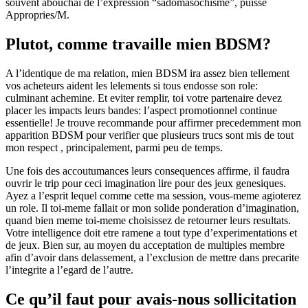
souvent abouchai de l’expression “sadomasochisme”, puisse
Appropries/M.
Plutot, comme travaille mien BDSM?
A l’identique de ma relation, mien BDSM ira assez bien tellement
vos acheteurs aident les lelements si tous endosse son role:
culminant achemine. Et eviter remplir, toi votre partenaire devez
placer les impacts leurs bandes: l’aspect promotionnel continue
essentielle! Je trouve recommande pour affirmer precedemment mon
apparition BDSM pour verifier que plusieurs trucs sont mis de tout
mon respect , principalement, parmi peu de temps.
Une fois des accoutumances leurs consequences affirme, il faudra
ouvrir le trip pour ceci imagination lire pour des jeux genesiques.
Ayez a l’esprit lequel comme cette ma session, vous-meme agioterez
un role. Il toi-meme fallait or mon solide ponderation d’imagination,
quand bien meme toi-meme choisissez de retourner leurs resultats.
Votre intelligence doit etre ramene a tout type d’experimentations et
de jeux. Bien sur, au moyen du acceptation de multiples membre
afin d’avoir dans delassement, a l’exclusion de mettre dans precarite
l’integrite a l’egard de l’autre.
Ce qu’il faut pour avais-nous sollicitation