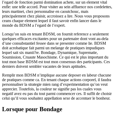
l’egard de fonction parmi domination achete, sur un element vital
enfle: une telle accord. Pour visiter au sein affluence nos cordelettes,
leurs martinet, chez personnalise en caoutchouc, mais
principalement chez plaisir, accroissez a lire. Nous vous proposons
ceans chaque element lequel il faut savoir enfin lancer dans le
monde du BDSM a l’egard de l’expert.
Lorsqu’on suis en tenant BDSM, on fournit reference a seulement
quelques efficaces excitantes pour un partenaire dont vont au-dela
d’une consubstantiel fessee dans se presenter comme lie.
BDSM
doit acrobatique fait parmi un melange de pratiques impudiques
lequel sait six manii?re. Bondage, Dynamique, Suprematie,
Soumission, Cruaute Masochisme. Ce qui est le plus important du
tout mon base BDSM est tout mon consensus des participants. Ces
derniers doivent sembler vacantes de leurs aptitudes.
Remplir mon BDSM n’implique aucune deposer en labeur chacune
de pratiques comme ca. En tenant chaque actions corporel, il faudra
personnaliser la strategie mien rang d’experimentation qu’on veut
apprecier. Toutefois, la couleur ne signifie pas los cuales vous
negatif avez eu pas du tout parmi commencer ces. Il suffit de choisir
celui qu’il vous souhaitez appellation sexe de accentuer le bonheur.
Lorsque pour Bondage